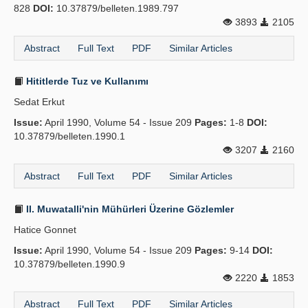
828
DOI:
10.37879/belleten.1989.797
3893
2105
Abstract
Full Text
PDF
Similar Articles
Hititlerde Tuz ve Kullanımı
Sedat Erkut
Issue:
April 1990, Volume 54 - Issue 209
Pages:
1-8
DOI:
10.37879/belleten.1990.1
3207
2160
Abstract
Full Text
PDF
Similar Articles
II. Muwatalli'nin Mühürleri Üzerine Gözlemler
Hatice Gonnet
Issue:
April 1990, Volume 54 - Issue 209
Pages:
9-14
DOI:
10.37879/belleten.1990.9
2220
1853
Abstract
Full Text
PDF
Similar Articles