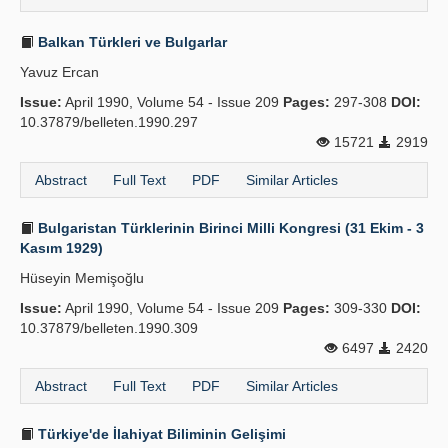
Balkan Türkleri ve Bulgarlar
Yavuz Ercan
Issue:
April 1990, Volume 54 - Issue 209
Pages:
297-308
DOI:
10.37879/belleten.1990.297
15721
2919
Abstract
Full Text
PDF
Similar Articles
Bulgaristan Türklerinin Birinci Milli Kongresi (31 Ekim - 3
Kasım 1929)
Hüseyin Memişoğlu
Issue:
April 1990, Volume 54 - Issue 209
Pages:
309-330
DOI:
10.37879/belleten.1990.309
6497
2420
Abstract
Full Text
PDF
Similar Articles
Türkiye'de İlahiyat Biliminin Gelişimi