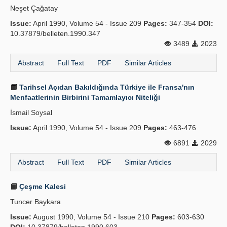
Neşet Çağatay
Issue:
April 1990, Volume 54 - Issue 209
Pages:
347-354
DOI:
10.37879/belleten.1990.347
3489
2023
Abstract
Full Text
PDF
Similar Articles
Tarihsel Açıdan Bakıldığında Türkiye ile Fransa'nın
Menfaatlerinin Birbirini Tamamlayıcı Niteliği
İsmail Soysal
Issue:
April 1990, Volume 54 - Issue 209
Pages:
463-476
6891
2029
Abstract
Full Text
PDF
Similar Articles
Çeşme Kalesi
Tuncer Baykara
Issue:
August 1990, Volume 54 - Issue 210
Pages:
603-630