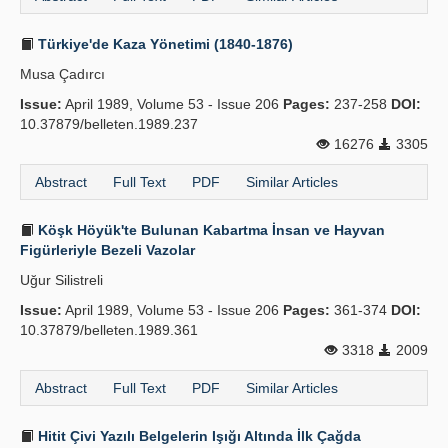
Türkiye'de Kaza Yönetimi (1840-1876)
Musa Çadırcı
Issue:
April 1989, Volume 53 - Issue 206
Pages:
237-258
DOI:
10.37879/belleten.1989.237
16276
3305
Abstract
Full Text
PDF
Similar Articles
Köşk Höyük'te Bulunan Kabartma İnsan ve Hayvan
Figürleriyle Bezeli Vazolar
Uğur Silistreli
Issue:
April 1989, Volume 53 - Issue 206
Pages:
361-374
DOI:
10.37879/belleten.1989.361
3318
2009
Abstract
Full Text
PDF
Similar Articles
Hitit Çivi Yazılı Belgelerin Işığı Altında İlk Çağda