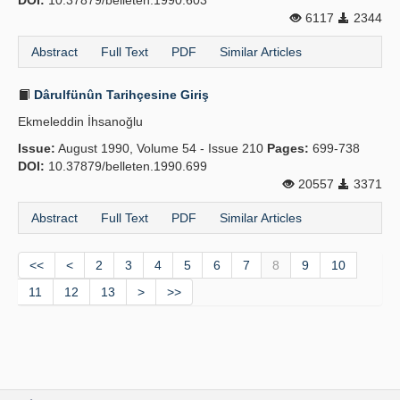
DOI:
10.37879/belleten.1990.603
6117
2344
Abstract
Full Text
PDF
Similar Articles
Dârulfünûn Tarihçesine Giriş
Ekmeleddin İhsanoğlu
Issue:
August 1990, Volume 54 - Issue 210
Pages:
699-738
DOI:
10.37879/belleten.1990.699
20557
3371
Abstract
Full Text
PDF
Similar Articles
<<
<
2
3
4
5
6
7
8
9
10
11
12
13
>
>>