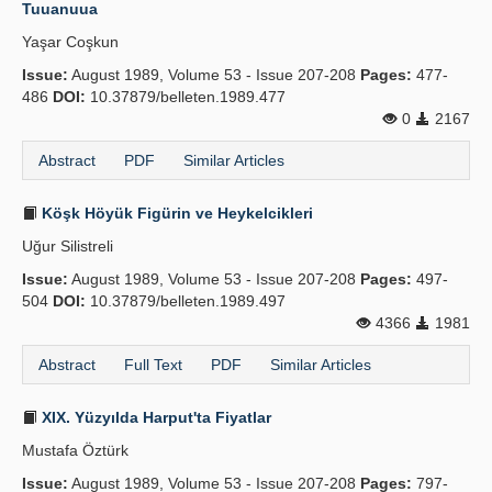
Tuuanuua
Yaşar Coşkun
Issue:
August 1989, Volume 53 - Issue 207-208
Pages:
477-
486
DOI:
10.37879/belleten.1989.477
0
2167
Abstract
PDF
Similar Articles
Köşk Höyük Figürin ve Heykelcikleri
Uğur Silistreli
Issue:
August 1989, Volume 53 - Issue 207-208
Pages:
497-
504
DOI:
10.37879/belleten.1989.497
4366
1981
Abstract
Full Text
PDF
Similar Articles
XIX. Yüzyılda Harput'ta Fiyatlar
Mustafa Öztürk
Issue:
August 1989, Volume 53 - Issue 207-208
Pages:
797-