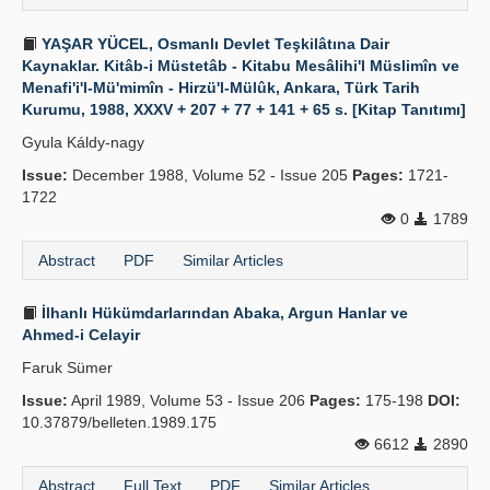
YAŞAR YÜCEL, Osmanlı Devlet Teşkilâtına Dair
Kaynaklar. Kitâb-i Müstetâb - Kitabu Mesâlihi'l Müslimîn ve
Menafi'i'l-Mü'mimîn - Hirzü'l-Mülûk, Ankara, Türk Tarih
Kurumu, 1988, XXXV + 207 + 77 + 141 + 65 s. [Kitap Tanıtımı]
Gyula Káldy-nagy
Issue:
December 1988, Volume 52 - Issue 205
Pages:
1721-
1722
0
1789
Abstract
PDF
Similar Articles
İlhanlı Hükümdarlarından Abaka, Argun Hanlar ve
Ahmed-i Celayir
Faruk Sümer
Issue:
April 1989, Volume 53 - Issue 206
Pages:
175-198
DOI:
10.37879/belleten.1989.175
6612
2890
Abstract
Full Text
PDF
Similar Articles