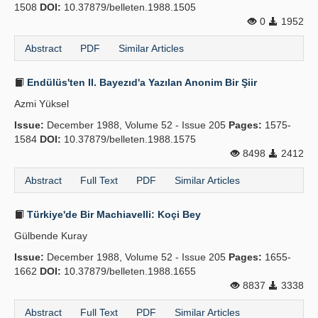
1508
DOI:
10.37879/belleten.1988.1505
0
1952
Abstract
PDF
Similar Articles
Endülüs'ten II. Bayezıd'a Yazılan Anonim Bir Şiir
Azmi Yüksel
Issue:
December 1988, Volume 52 - Issue 205
Pages:
1575-
1584
DOI:
10.37879/belleten.1988.1575
8498
2412
Abstract
Full Text
PDF
Similar Articles
Türkiye'de Bir Machiavelli: Koçi Bey
Gülbende Kuray
Issue:
December 1988, Volume 52 - Issue 205
Pages:
1655-
1662
DOI:
10.37879/belleten.1988.1655
8837
3338
Abstract
Full Text
PDF
Similar Articles