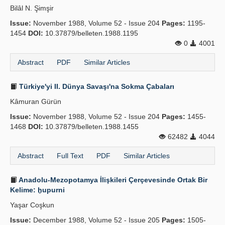
Bilâl N. Şimşir
Publication Policies
Issue:
November 1988, Volume 52 - Issue 204
Pages:
1195-
1454
Guidelines
DOI:
10.37879/belleten.1988.1195
0
4001
Contact Us
Abstract
PDF
Similar Articles
Türkiye'yi II. Dünya Savaşı'na Sokma Çabaları
Kâmuran Gürün
Issue:
November 1988, Volume 52 - Issue 204
Pages:
1455-
1468
DOI:
10.37879/belleten.1988.1455
62482
4044
Abstract
Full Text
PDF
Similar Articles
Anadolu-Mezopotamya İlişkileri Çerçevesinde Ortak Bir
Kelime: ḫupurni
Yaşar Coşkun
Issue:
December 1988, Volume 52 - Issue 205
Pages:
1505-