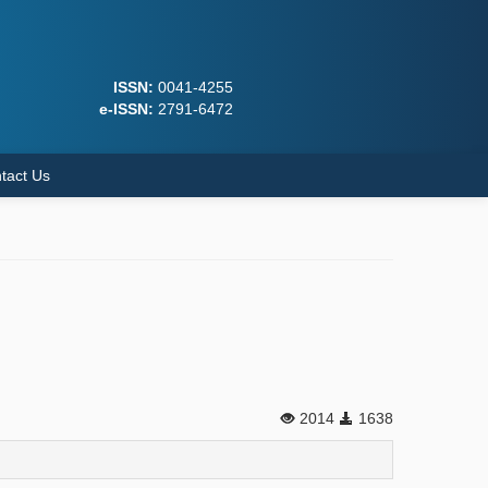
ISSN:
0041-4255
e-ISSN:
2791-6472
tact Us
2014
1638