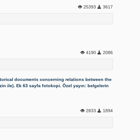
25393
3617
4190
2086
istorical documents concerning relations between the
in ile). Ek 63 sayfa fotokopi. Özel yayın: belgelerin
2833
1894