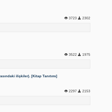
3723
2302
3522
1975
asındaki ilişkiler). [Kitap Tanıtımı]
2297
2153