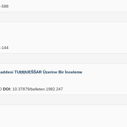
-588
-144
k Maddesi TUḪḪUEŠŠAR Üzerine Bir İnceleme
60
DOI:
10.37879/belleten.1982.247