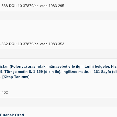
-338
DOI:
10.37879/belleten.1983.295
-362
DOI:
10.37879/belleten.1983.353
an (Polonya) arasındaki münasebetlerle ilgili tarihi belgeler. H
Türkçe metin S. 1-159 (dizin ile), ingilizce metin, ı -161 Sayfa (diz
 [Kitap Tanıtımı]
-402
Tutanak Özeti