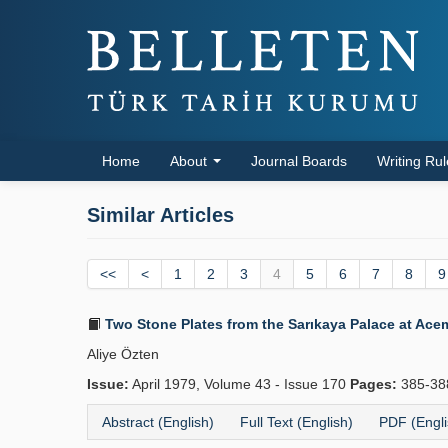
Home
About
Journal Boards
Writing Ru
Similar Articles
<<
<
1
2
3
4
5
6
7
8
9
Two Stone Plates from the Sarıkaya Palace at Ac
Aliye Özten
Issue:
April 1979, Volume 43 - Issue 170
Pages:
385-3
Abstract (English)
Full Text (English)
PDF (Engli