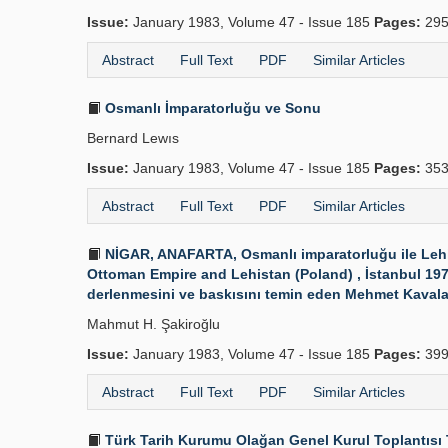
Issue:
January 1983, Volume 47 - Issue 185
Pages:
295
Abstract
Full Text
PDF
Similar Articles
Osmanlı İmparatorluğu ve Sonu
Bernard Lewıs
Issue:
January 1983, Volume 47 - Issue 185
Pages:
353
Abstract
Full Text
PDF
Similar Articles
NİGAR, ANAFARTA, Osmanlı imparatorluğu ile Lehist
Ottoman Empire and Lehistan (Poland) , İstanbul 1979. 
derlenmesini ve baskısını temin eden Mehmet Kavala.
Mahmut H. Şakiroğlu
Issue:
January 1983, Volume 47 - Issue 185
Pages:
399
Abstract
Full Text
PDF
Similar Articles
Türk Tarih Kurumu Olağan Genel Kurul Toplantısı 