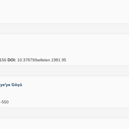
156
DOI:
10.37879/belleten.1981.95
iye'ye Göçü
-550