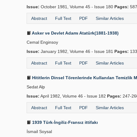
Issue:
October 1981, Volume 45 - Issue 180
Pages:
587
Abstract
Full Text
PDF
Similar Articles
Asker ve Devlet Adamı Atatürk(1881-1938)
Cemal Enginsoy
Issue:
January 1982, Volume 46 - Issue 181
Pages:
133
Abstract
Full Text
PDF
Similar Articles
Hititlerin Dinsel Törenlerinde Kullanılan Temizli
Sedat Alp
Issue:
April 1982, Volume 46 - Issue 182
Pages:
247-2
Abstract
Full Text
PDF
Similar Articles
1939 Türk-İngiliz-Fransız ittifakı
İsmail Soysal