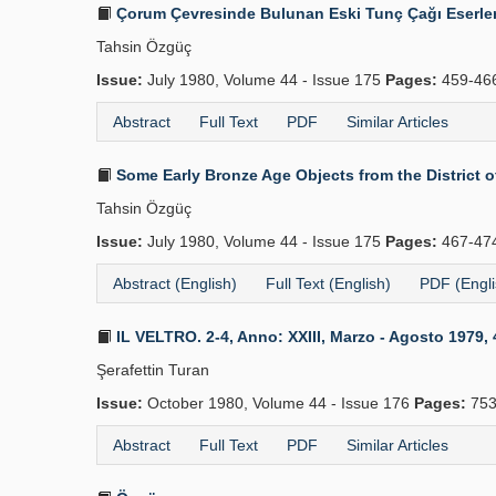
Çorum Çevresinde Bulunan Eski Tunç Çağı Eserler
Tahsin Özgüç
Issue:
July 1980, Volume 44 - Issue 175
Pages:
459-46
Abstract
Full Text
PDF
Similar Articles
Some Early Bronze Age Objects from the District 
Tahsin Özgüç
Issue:
July 1980, Volume 44 - Issue 175
Pages:
467-47
Abstract (English)
Full Text (English)
PDF (Engli
IL VELTRO. 2-4, Anno: XXIII, Marzo - Agosto 1979, 40, 
Şerafettin Turan
Issue:
October 1980, Volume 44 - Issue 176
Pages:
753
Abstract
Full Text
PDF
Similar Articles