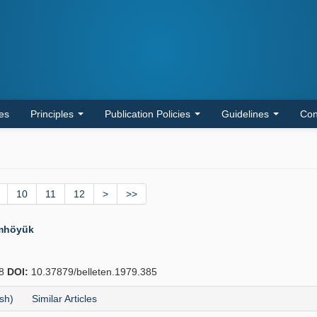
les
Principles
Publication Policies
Guidelines
Con
10
11
12
>
>>
emhöyük
88
DOI:
10.37879/belleten.1979.385
sh)
Similar Articles