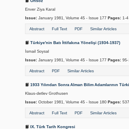
Önsöz
Enver Ziya Karal
Issue:
January 1981, Volume 45 - Issue 177
Pages:
1-4
Abstract
Full Text
PDF
Similar Articles
Türkiye'nin Batı İttifakına Yönelişi (1934-1937)
İsmail Soysal
Issue:
January 1981, Volume 45 - Issue 177
Pages:
95-
Abstract
PDF
Similar Articles
1933 Yılından Sonra Alman Bilim Adamlarının Türk
Klaus-detlev Grothusen
Issue:
October 1981, Volume 45 - Issue 180
Pages:
537
Abstract
Full Text
PDF
Similar Articles
IX. Türk Tarih Kongresi