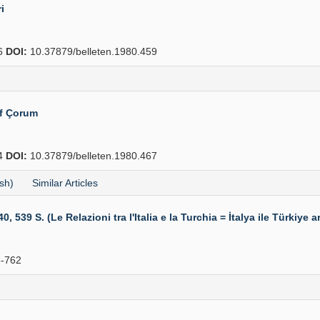
i
6
DOI:
10.37879/belleten.1980.459
of Çorum
4
DOI:
10.37879/belleten.1980.467
sh)
Similar Articles
539 S. (Le Relazioni tra l'Italia e la Turchia = İtalya ile Türkiye ar
-762