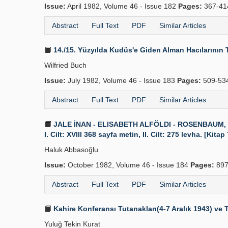
Issue:
April 1982, Volume 46 - Issue 182
Pages:
367-4
Abstract
Full Text
PDF
Similar Articles
14./15. Yüzyılda Kudüs'e Giden Alman Hacılarının T
Wilfried Buch
Issue:
July 1982, Volume 46 - Issue 183
Pages:
509-53
Abstract
Full Text
PDF
Similar Articles
JALE İNAN - ELISABETH ALFÖLDI - ROSENBAUM, Römi
I. Cilt: XVIII 368 sayfa metin, II. Cilt: 275 levha. [Kitap
Haluk Abbasoğlu
Issue:
October 1982, Volume 46 - Issue 184
Pages:
897
Abstract
Full Text
PDF
Similar Articles
Kahire Konferansı Tutanakları(4-7 Aralık 1943) ve 
Yuluğ Tekin Kurat