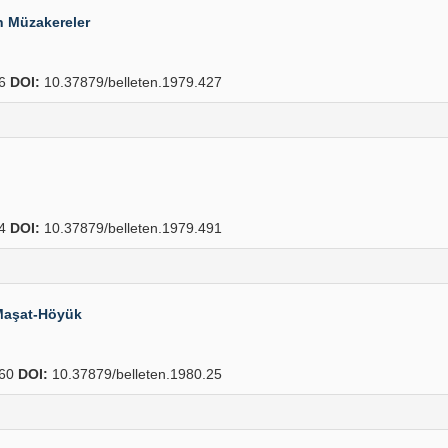
n Müzakereler
56
DOI:
10.37879/belleten.1979.427
04
DOI:
10.37879/belleten.1979.491
Maşat-Höyük
60
DOI:
10.37879/belleten.1980.25