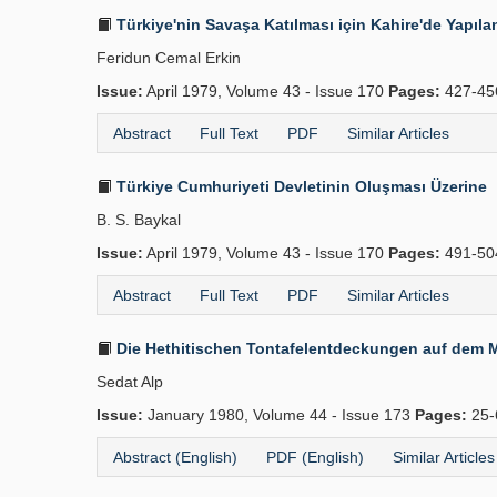
Türkiye'nin Savaşa Katılması için Kahire'de Yapıla
Feridun Cemal Erkin
Issue:
April 1979, Volume 43 - Issue 170
Pages:
427-4
Abstract
Full Text
PDF
Similar Articles
Türkiye Cumhuriyeti Devletinin Oluşması Üzerine
B. S. Baykal
Issue:
April 1979, Volume 43 - Issue 170
Pages:
491-5
Abstract
Full Text
PDF
Similar Articles
Die Hethitischen Tontafelentdeckungen auf dem 
Sedat Alp
Issue:
January 1980, Volume 44 - Issue 173
Pages:
25-
Abstract (English)
PDF (English)
Similar Articles