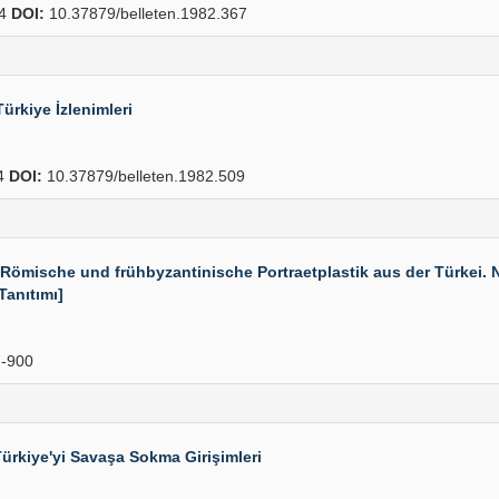
14
DOI:
10.37879/belleten.1982.367
ürkiye İzlenimleri
4
DOI:
10.37879/belleten.1982.509
sche und frühbyzantinische Portraetplastik aus der Türkei. Ne
 Tanıtımı]
-900
Türkiye'yi Savaşa Sokma Girişimleri