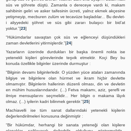
süs ve şöhrete düştü. Zamanla o dereceye vardı ki, makam
sahibinin geliri ve asker taifesinin ücreti, yalnız ekmek akçesine
yetişmeyip, mecburen zulüm ve tecavüze başladılar... Bu devlet-
i aliyyedeki şöhret ve süs gibi zararı bulaşıcı bir bid’at
yoktur.”[
23
]
“Hükümdarlar savaştan çok süs ve eğlenceyi düşündükleri
zaman devletlerini yitirmişlerdir.”[
24
]
Yazarların üzerinde durdukları bir başka önemli nokta ise
yetenekli kişileri görevlerinde teşvik etmektir. Koçi Bey bu
konuda özellikle bilginler üzerinde durmuştur :
“Bilginin devamı bilginlerledir. O yüzden yüce ataları zamanında
bilgiye ve bilginlere olan hürmet ve ikram hiçbir devlette
olmamıştır. Bilginlerin hallerinin düzenli olması, din ve devletin
en mühim hususlarındandır. (...) Fetva makamı, aziz, şerefli ve
ilmiye mensuplarını seçmelidir... Her bilgin o makama lâyık
olmaz. (...) iyilerin kadri bilinmek gerektir.”[
25
]
Machiavelli ise tüm sanat dallarındaki yetenekli kişilerin
değerlendirilmeleri konusuna değinmiştir :
“Bir hükümdar, herhangi bir sanata yeteneği olan kişilere
olanaklar sağlayarak değerbilir olduğunu göstermelidir...