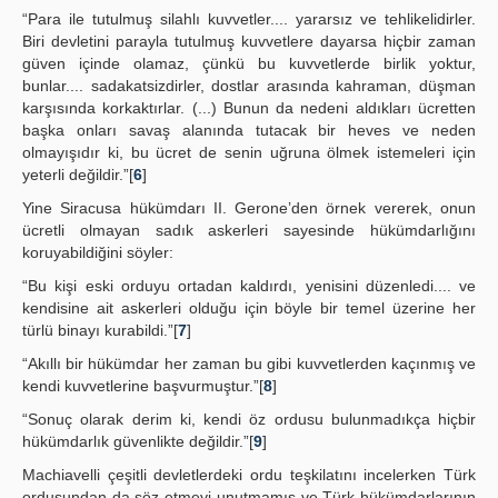
“Para ile tutulmuş silahlı kuvvetler.... yararsız ve tehlikelidirler.
Biri devletini parayla tutulmuş kuvvetlere dayarsa hiçbir zaman
güven içinde olamaz, çünkü bu kuvvetlerde birlik yoktur,
bunlar.... sadakatsizdirler, dostlar arasında kahraman, düşman
karşısında korkaktırlar. (...) Bunun da nedeni aldıkları ücretten
başka onları savaş alanında tutacak bir heves ve neden
olmayışıdır ki, bu ücret de senin uğruna ölmek istemeleri için
yeterli değildir.”[
6
]
Yine Siracusa hükümdarı II. Gerone’den örnek vererek, onun
ücretli olmayan sadık askerleri sayesinde hükümdarlığını
koruyabildiğini söyler:
“Bu kişi eski orduyu ortadan kaldırdı, yenisini düzenledi.... ve
kendisine ait askerleri olduğu için böyle bir temel üzerine her
türlü binayı kurabildi.”[
7
]
“Akıllı bir hükümdar her zaman bu gibi kuvvetlerden kaçınmış ve
kendi kuvvetlerine başvurmuştur.”[
8
]
“Sonuç olarak derim ki, kendi öz ordusu bulunmadıkça hiçbir
hükümdarlık güvenlikte değildir.”[
9
]
Machiavelli çeşitli devletlerdeki ordu teşkilatını incelerken Türk
ordusundan da söz etmeyi unutmamış ve Türk hükümdarlarının