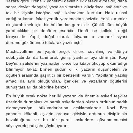
Yazara göre Prenslik yönetimi devletin ilk gerekli evresidir, daha
sonra devlet dengesi, yasaların tarafsız güçlerince sağlanır ve
tek bir kişinin isteğine bağlı kalmaktan kurtulur. Halk ulusal
varlığını korur, fakat yenilik yaratmaktan acizdir. Yeni kurumlar
oluşturabilmek için bir hükümdar gereklidir. Çünkü tüm büyük
yaratıcılıklar bir dehânın eseridir. Dehâ ise kollektif değil
bireyseldir. Yapıt, doğal olarak İtalyanın o zamanki siyasi
durumu göz önünde tutularak yazılmıştır.
Machiavelli’nin bu yapıtı birçok dillere çevrilmiş ve dünya
edebiyatında da tanınarak geniş yankılar uyandırmıştır. Koçi
Bey’in, risalelerini yazmadan önce bu kitabı okuyup okumadığı
bilinmiyor fakat, bilinen şudur ki iki yazarın düşünceleri ve
öğütleri arasında şaşırtıcı bir benzerlik vardır. Yapıtların yazılış
amacı da aynı olduğundan, içerikleri ve yazarların öğütlerini
sunuş tarzları da birbirine benzer.
En büyük ortak nokta her iki yazarın da önemle askerî teşkilat
üzerinde durmaları ve paralı askerlerden oluşan ordunun sadık
olamayacağını hükümdarlarına açıklamalarıdır. Koçi Bey
yabancı kökenli kişilerin orduya girişiyle ordunun disiplininin
bozulduğunu ve bu tür paralı askerlere güvenmemesini
söyleyerek padişahı şöyle uyarır :