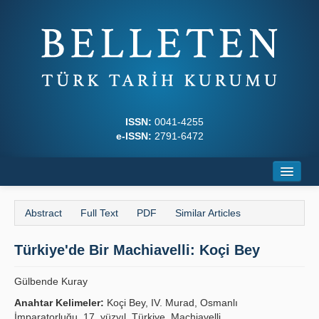
ISSN:
0041-4255
e-ISSN:
2791-6472
Home
Abstract
Full Text
PDF
Similar Articles
About
Türkiye'de Bir Machiavelli: Koçi Bey
Journal Boards
Writing Rules
Gülbende Kuray
Anahtar Kelimeler:
Koçi Bey, IV. Murad, Osmanlı
Principles
İmparatorluğu, 17. yüzyıl, Türkiye, Machiavelli