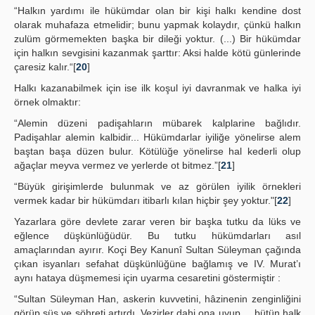
“Halkın yardımı ile hükümdar olan bir kişi halkı kendine dost
olarak muhafaza etmelidir; bunu yapmak kolaydır, çünkü halkın
zulüm görmemekten başka bir dileği yoktur. (...) Bir hükümdar
için halkın sevgisini kazanmak şarttır: Aksi halde kötü günlerinde
çaresiz kalır.“[
20
]
Halkı kazanabilmek için ise ilk koşul iyi davranmak ve halka iyi
örnek olmaktır:
“Alemin düzeni padişahların mübarek kalplarine bağlıdır.
Padişahlar alemin kalbidir... Hükümdarlar iyiliğe yönelirse alem
baştan başa düzen bulur. Kötülüğe yönelirse hal kederli olup
ağaçlar meyva vermez ve yerlerde ot bitmez.”[
21
]
“Büyük girişimlerde bulunmak ve az görülen iyilik örnekleri
vermek kadar bir hükümdarı itibarlı kılan hiçbir şey yoktur."[
22
]
Yazarlara göre devlete zarar veren bir başka tutku da lüks ve
eğlence düşkünlüğüdür. Bu tutku hükümdarları asıl
amaçlarından ayırır. Koçi Bey Kanunî Sultan Süleyman çağında
çıkan isyanları sefahat düşkünlüğüne bağlamış ve IV. Murat’ı
aynı hataya düşmemesi için uyarma cesaretini göstermiştir :
“Sultan Süleyman Han, askerin kuvvetini, hâzinenin zenginliğini
görüp süs ve şöhreti artırdı. Vezirler dahi ona uyup.... bütün halk