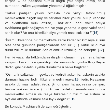
çarpar. O da padişahı sürekli doğru yola teşvik etmiş, halkı
ezmeden, zulüm yapmadan yönetmeyi öğütlemiştir :
“Yalnız padişah yakını olmakla nice yüzyıl fetholunmuş
memleketten birçok köy ve tarlaları birer yolunu bulup kendine
ve evlâtlarına mülk ettirse,... bazılarını dahi vakıf adıyla
evlâtlarına gelir sağlayan mal ve yapı yaparsa, o çeşit vakıf nasıl
sahih olur? Ve onu bismillah diye yemek nasıl caiz olur?”[
16
]
“İslâm ülkelerinde bir memlekette zerre kadar bir kimseye zulüm
olsa ceza gününde padişahlardan sorulur. (...) Küfür ile dünya
durur zulüm ile durmaz. Adalet ömrün uzunluğuna sebeptir.”[
17
]
Her iki yazar da hükümdarın disiplinli olmasının yanı sıra halkın
sevgisini kazanması gerektiğini de savunurlar, çünkü Koçi Bey’in
dediği gibi devletin ayakta durabilmesi halka bağlıdır :
“Osmanlı saltanatının şevket ve kudreti asker ile, askerin ayakta
durması hazine iledir. Hâzinenin geliri reaya[
18
] iledir. Reayanın
ayakta durması adalet iledir. Şimdi alem harap, reaya perişan,
hazine noksan üzere. (...) Din ve devlet düşmanlarının bunca
memleketler alması ve reaye fukarasının zulüm ve sistem ile
ayaklar altında kalması asla lâyık değildir.”[
19
]
Bu konuda Machiavelli de aynı görüştedir :