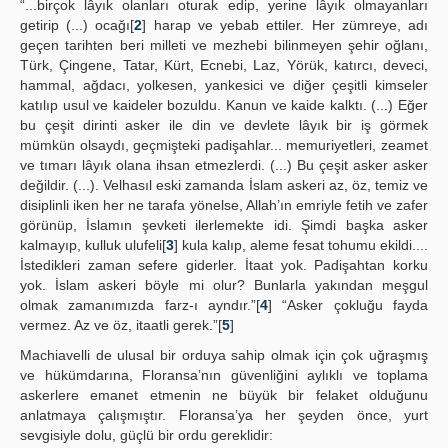
“...birçok lâyık olanları oturak edip, yerine lâyık olmayanları
getirip (...) ocağı[
2
] harap ve yebab ettiler. Her zümreye, adı
geçen tarihten beri milleti ve mezhebi bilinmeyen şehir oğlanı,
Türk, Çingene, Tatar, Kürt, Ecnebi, Laz, Yörük, katırcı, deveci,
hammal, ağdacı, yolkesen, yankesici ve diğer çeşitli kimseler
katılıp usul ve kaideler bozuldu. Kanun ve kaide kalktı. (...) Eğer
bu çeşit dirinti asker ile din ve devlete lâyık bir iş görmek
mümkün olsaydı, geçmişteki padişahlar... memuriyetleri, zeamet
ve tımarı lâyık olana ihsan etmezlerdi. (...) Bu çeşit asker asker
değildir. (...). Velhasıl eski zamanda İslam askeri az, öz, temiz ve
disiplinli iken her ne tarafa yönelse, Allah’ın emriyle fetih ve zafer
görünüp, İslamın şevketi ilerlemekte idi. Şimdi başka asker
kalmayıp, kulluk ulufeli[
3
] kula kalıp, aleme fesat tohumu ekildi....
İstedikleri zaman sefere giderler. İtaat yok. Padişahtan korku
yok. İslam askeri böyle mi olur? Bunlarla yakından meşgul
olmak zamanımızda farz-ı ayndır.”[
4
] “Asker çokluğu fayda
vermez. Az ve öz, itaatli gerek.”[
5
]
Machiavelli de ulusal bir orduya sahip olmak için çok uğraşmış
ve hükümdarına, Floransa’nın güvenliğini aylıklı ve toplama
askerlere emanet etmenin ne büyük bir felaket olduğunu
anlatmaya çalışmıştır. Floransa’ya her şeyden önce, yurt
sevgisiyle dolu, güçlü bir ordu gereklidir: