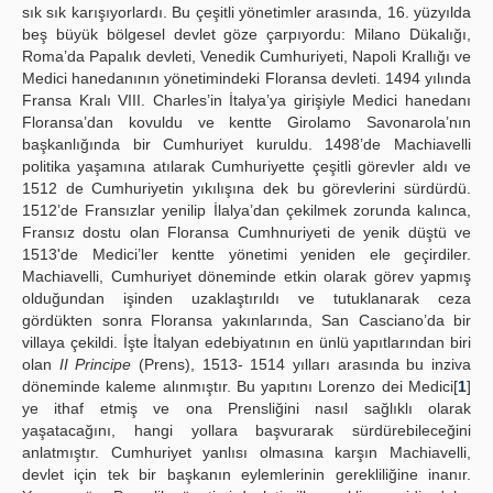
sık sık karışıyorlardı. Bu çeşitli yönetimler arasında, 16. yüzyılda
beş büyük bölgesel devlet göze çarpıyordu: Milano Dükalığı,
Roma’da Papalık devleti, Venedik Cumhuriyeti, Napoli Krallığı ve
Medici hanedanının yönetimindeki Floransa devleti. 1494 yılında
Fransa Kralı VIII. Charles’in İtalya’ya girişiyle Medici hanedanı
Floransa’dan kovuldu ve kentte Girolamo Savonarola’nın
başkanlığında bir Cumhuriyet kuruldu. 1498’de Machiavelli
politika yaşamına atılarak Cumhuriyette çeşitli görevler aldı ve
1512 de Cumhuriyetin yıkılışına dek bu görevlerini sürdürdü.
1512’de Fransızlar yenilip İlalya’dan çekilmek zorunda kalınca,
Fransız dostu olan Floransa Cumhnuriyeti de yenik düştü ve
1513'de Medici’ler kentte yönetimi yeniden ele geçirdiler.
Machiavelli, Cumhuriyet döneminde etkin olarak görev yapmış
olduğundan işinden uzaklaştırıldı ve tutuklanarak ceza
gördükten sonra Floransa yakınlarında, San Casciano’da bir
villaya çekildi. İşte İtalyan edebiyatının en ünlü yapıtlarından biri
olan
II Principe
(Prens), 1513- 1514 yılları arasında bu inziva
döneminde kaleme alınmıştır. Bu yapıtını Lorenzo dei Medici[
1
]
ye ithaf etmiş ve ona Prensliğini nasıl sağlıklı olarak
yaşatacağını, hangi yollara başvurarak sürdürebileceğini
anlatmıştır. Cumhuriyet yanlısı olmasına karşın Machiavelli,
devlet için tek bir başkanın eylemlerinin gerekliliğine inanır.