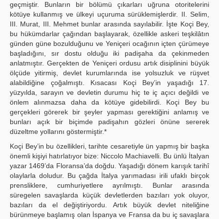
geçmiştir. Bunların bir bölümü çıkarları uğruna otoritelerini
kötüye kullanmış ve ülkeyi uçuruma sürüklemişlerdir. II. Selim,
III. Murat, III. Mehmet bunlar arasında sayılabilir. İşte Koçi Bey,
bu hükümdarlar çağından başlayarak, özellikle askeri teşkilâtın
günden güne bozulduğunu ve Yeniçeri ocağının içten çürümeye
başladığını, sır dostu olduğu iki padişaha da çekinmeden
anlatmıştır. Gerçekten de Yeniçeri ordusu artık disiplinini büyük
ölçüde yitirmiş, devlet kurumlarında ise yolsuzluk ve rüşvet
alabildiğine çoğalmıştı. Kısacası Koçi Bey’in yaşadığı 17.
yüzyılda, sarayın ve devletin durumu hiç te iç açıcı değildi ve
önlem alınmazsa daha da kötüye gidebilirdi. Koçi Bey bu
gerçekleri görerek bir şeyler yapması gerektiğini anlamış ve
bunları açık bir biçimde padişahın gözleri önüne sererek
düzeltme yollarını göstermiştir.*
Koçi Bey’in bu özellikleri, tarihte cesaretiyle ün yapmış bir başka
önemli kişiyi hatırlatıyor bize: Niccolo Machiavelli. Bu ünlü İtalyan
yazar 1469’da Floransa’da doğdu. Yaşadığı dönem karışık tarihî
olaylarla doludur. Bu çağda İtalya yarımadası irili ufaklı birçok
prensliklere, cumhuriyetlere ayrılmıştı. Bunlar arasında
süregelen savaşlarda küçük devletlerden bazıları yok oluyor,
bazıları da el değiştiriyordu. Artık büyük devlet niteliğine
bürünmeye başlamış olan İspanya ve Fransa da bu iç savaşlara