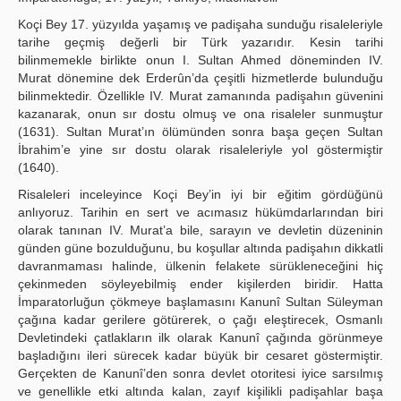
Publication Policies
Koçi Bey 17. yüzyılda yaşamış ve padişaha sunduğu risaleleriyle
tarihe geçmiş değerli bir Türk yazarıdır. Kesin tarihi
Guidelines
bilinmemekle birlikte onun I. Sultan Ahmed döneminden IV.
Murat dönemine dek Erderûn’da çeşitli hizmetlerde bulunduğu
Contact Us
bilinmektedir. Özellikle IV. Murat zamanında padişahın güvenini
kazanarak, onun sır dostu olmuş ve ona risaleler sunmuştur
(1631). Sultan Murat’ın ölümünden sonra başa geçen Sultan
İbrahim’e yine sır dostu olarak risaleleriyle yol göstermiştir
(1640).
Risaleleri inceleyince Koçi Bey’in iyi bir eğitim gördüğünü
anlıyoruz. Tarihin en sert ve acımasız hükümdarlarından biri
olarak tanınan IV. Murat’a bile, sarayın ve devletin düzeninin
günden güne bozulduğunu, bu koşullar altında padişahın dikkatli
davranmaması halinde, ülkenin felakete sürükleneceğini hiç
çekinmeden söyleyebilmiş ender kişilerden biridir. Hatta
İmparatorluğun çökmeye başlamasını Kanunî Sultan Süleyman
çağına kadar gerilere götürerek, o çağı eleştirecek, Osmanlı
Devletindeki çatlakların ilk olarak Kanunî çağında görünmeye
başladığını ileri sürecek kadar büyük bir cesaret göstermiştir.
Gerçekten de Kanunî’den sonra devlet otoritesi iyice sarsılmış
ve genellikle etki altında kalan, zayıf kişilikli padişahlar başa