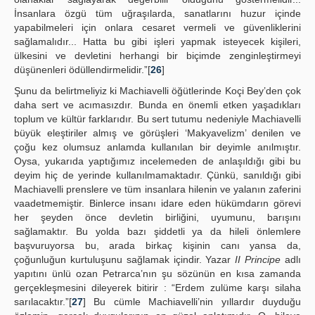
İnsanlara özgü tüm uğraşılarda, sanatlarını huzur içinde
yapabilmeleri için onlara cesaret vermeli ve güvenliklerini
sağlamalıdır... Hatta bu gibi işleri yapmak isteyecek kişileri,
ülkesini ve devletini herhangi bir biçimde zenginleştirmeyi
düşünenleri ödüllendirmelidir.”[
26
]
Şunu da belirtmeliyiz ki Machiavelli öğütlerinde Koçi Bey’den çok
daha sert ve acımasızdır. Bunda en önemli etken yaşadıkları
toplum ve kültür farklarıdır. Bu sert tutumu nedeniyle Machiavelli
büyük eleştiriler almış ve görüşleri ‘Makyavelizm’ denilen ve
çoğu kez olumsuz anlamda kullanılan bir deyimle anılmıştır.
Oysa, yukarıda yaptığımız incelemeden de anlaşıldığı gibi bu
deyim hiç de yerinde kullanılmamaktadır. Çünkü, sanıldığı gibi
Machiavelli prenslere ve tüm insanlara hilenin ve yalanın zaferini
vaadetmemiştir. Binlerce insanı idare eden hükümdarın görevi
her şeyden önce devletin birliğini, uyumunu, barışını
sağlamaktır. Bu yolda bazı şiddetli ya da hileli önlemlere
başvuruyorsa bu, arada birkaç kişinin canı yansa da,
çoğunluğun kurtuluşunu sağlamak içindir. Yazar
II Principe
adlı
yapıtını ünlü ozan Petrarca’nın şu sözünün en kısa zamanda
gerçekleşmesini dileyerek bitirir : “Erdem zulüme karşı silaha
sarılacaktır.”[
27
] Bu cümle Machiavelli’nin yıllardır duyduğu