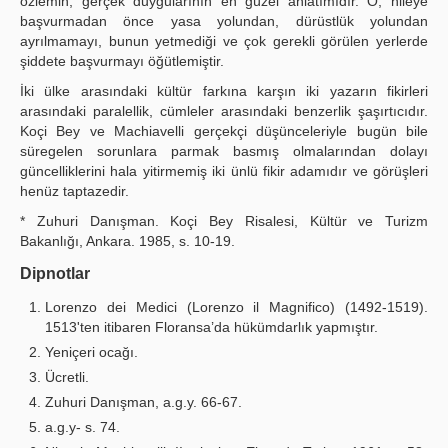
özlemin, gerçek duygularının en güzel anlatımıdır. O, hileye
başvurmadan önce yasa yolundan, dürüstlük yolundan
ayrılmamayı, bunun yetmediği ve çok gerekli görülen yerlerde
şiddete başvurmayı öğütlemiştir.
İki ülke arasındaki kültür farkına karşın iki yazarın fikirleri
arasındaki paralellik, cümleler arasındaki benzerlik şaşırtıcıdır.
Koçi Bey ve Machiavelli gerçekçi düşünceleriyle bugün bile
süregelen sorunlara parmak basmış olmalarından dolayı
güncelliklerini hala yitirmemiş iki ünlü fikir adamıdır ve görüşleri
henüz taptazedir.
* Zuhuri Danışman. Koçi Bey Risalesi, Kültür ve Turizm
Bakanlığı, Ankara. 1985, s. 10-19.
Dipnotlar
Lorenzo dei Medici (Lorenzo il Magnifico) (1492-1519).
1513'ten itibaren Floransa’da hükümdarlık yapmıştır.
Yeniçeri ocağı.
Ücretli.
Zuhuri Danışman, a.g.y. 66-67.
a.g.y- s. 74.