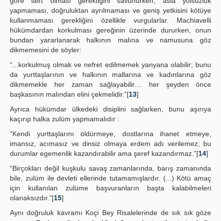
göre sert olması gerektiğini savunurken, asla yolsuzluk
yapmaması, doğruluktan ayrılmaması ve geniş yetkisini kötüye
kullanmaması gerekliğini özellikle vurgularlar. Machiavelli
hükümdardan korkulması gereğinin üzerinde dururken, onun
bundan yararlanarak halkının malına ve namusuna göz
dikmemesini de söyler:
“...korkulmuş olmak ve nefret edilmemek yanyana olabilir; bunu
da yurttaşlarının ve halkının mallarına ve kadınlarına göz
dikmemekle her zaman sağlayabilir.... her şeyden önce
başkasının malından elini çekmelidir.”[
13
]
Ayrıca hükümdar ülkedeki disiplini sağlarken, bunu aşırıya
kaçırıp halka zulüm yapmamalıdır :
“Kendi yurttaşlarını öldürmeye, dostlarına ihanet etmeye,
imansız, acımasız ve dinsiz olmaya erdem adı verilemez; bu
durumlar egemenlik kazandırabilir ama şeref kazandırmaz.”[
14
]
“Birçokları değil kuşkulu savaş zamanlarında, barış zamanında
bile, zulüm ile devleti ellerinde tutamamışlardır. (...) Kötü amaç
için kullanılan zulüme başvuranların başta kalabilmeleri
olanaksızdır.”[
15
]
Aynı doğruluk kavramı Koçi Bey Risalelerinde de sık sık göze