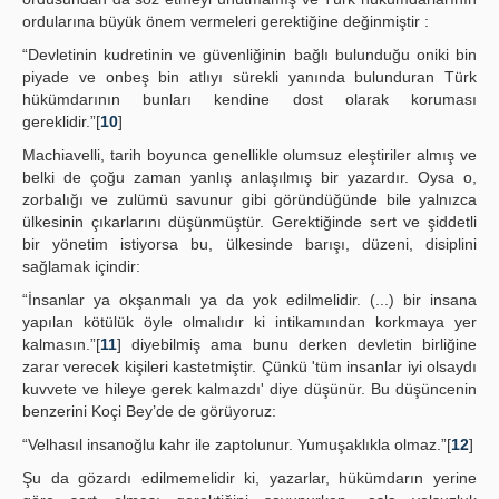
ordularına büyük önem vermeleri gerektiğine değinmiştir :
“Devletinin kudretinin ve güvenliğinin bağlı bulunduğu oniki bin
piyade ve onbeş bin atlıyı sürekli yanında bulunduran Türk
hükümdarının bunları kendine dost olarak koruması
gereklidir.”[
10
]
Machiavelli, tarih boyunca genellikle olumsuz eleştiriler almış ve
belki de çoğu zaman yanlış anlaşılmış bir yazardır. Oysa o,
zorbalığı ve zulümü savunur gibi göründüğünde bile yalnızca
ülkesinin çıkarlarını düşünmüştür. Gerektiğinde sert ve şiddetli
bir yönetim istiyorsa bu, ülkesinde barışı, düzeni, disiplini
sağlamak içindir:
“İnsanlar ya okşanmalı ya da yok edilmelidir. (...) bir insana
yapılan kötülük öyle olmalıdır ki intikamından korkmaya yer
kalmasın.”[
11
] diyebilmiş ama bunu derken devletin birliğine
zarar verecek kişileri kastetmiştir. Çünkü 'tüm insanlar iyi olsaydı
kuvvete ve hileye gerek kalmazdı' diye düşünür. Bu düşüncenin
benzerini Koçi Bey’de de görüyoruz:
“Velhasıl insanoğlu kahr ile zaptolunur. Yumuşaklıkla olmaz.”[
12
]
Şu da gözardı edilmemelidir ki, yazarlar, hükümdarın yerine