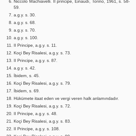
Niccolo Machiavelli. II principe, Einaudı, Torino, 1961, s. 58-
59.
a.g.y. s. 30.
a.g.y. s. 68.
a.g.y. s. 70.
a.g.y. s. 100.
II Principe, a.g.y. s. 11.
Koçi Bey Risalesi, a.g.y. s. 73.
II Principe, a.g.y. s. 87.
a.g y. s. 42.
İbidem, s. 45.
Koçi Bey Risalesi, a.g.y. s. 79.
İbidem, s. 69.
Hükümete itaat eden ve vergi veren halk anlamındadır.
Koçi Bey Risalesi, a.g.y. s. 72.
II Principe, a.g.y. s. 48.
Koçi Bey Risalesi, a.g.y. s. 83.
II Principe, a.g.y. s. 108.