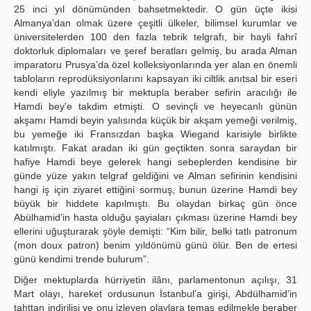
25 inci yıl dönümünden bahsetmektedir. O gün üçte ikisi
Almanya’dan olmak üzere çeşitli ülkeler, bilimsel kurumlar ve
üniversitelerden 100 den fazla tebrik telgrafı, bir hayli fahrî
doktorluk diplomaları ve şeref beratları gelmiş, bu arada Alman
imparatoru Prusya’da özel kolleksiyonlarında yer alan en önemli
tabloların reprodüksiyonlarını kapsayan iki ciltlik anıtsal bir eseri
kendi eliyle yazılmış bir mektupla beraber sefirin aracılığı ile
Hamdi bey'e takdim etmişti. O sevinçli ve heyecanlı günün
akşamı Hamdi beyin yalısında küçük bir akşam yemeği verilmiş,
bu yemeğe iki Fransızdan başka Wiegand karisiyle birlikte
katılmıştı. Fakat aradan iki gün geçtikten sonra saraydan bir
hafiye Hamdi beye gelerek hangi sebeplerden kendisine bir
günde yüze yakın telgraf geldiğini ve Alman sefirinin kendisini
hangi iş için ziyaret ettiğini sormuş, bunun üzerine Hamdi bey
büyük bir hiddete kapılmıştı. Bu olaydan birkaç gün önce
Abülhamid’in hasta olduğu şayiaları çıkması üzerine Hamdi bey
ellerini uğuşturarak şöyle demişti: “Kim bilir, belki tatlı patronum
(mon doux patron) benim yıldönümü günü ölür. Ben de ertesi
günü kendimi trende bulurum”.
Diğer mektuplarda hürriyetin ilânı, parlamentonun açılışı, 31
Mart olayı, hareket ordusunun İstanbul’a girişi, Abdülhamid’in
tahttan indirilişi ve onu izleyen olaylara temas edilmekle beraber