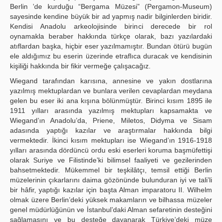
Berlin ’de kurduğu “Bergama Müzesi” (Pergamon-Museum)
sayesinde kendine büyük bir ad yapmış nadir bilginlerden biridir.
Kendisi Anadolu arkeolojisinde birinci derecede bir rol
oynamakla beraber hakkında türkçe olarak, bazı yazılardaki
atıflardan başka, hiçbir eser yazılmamıştır. Bundan ötürü bugün
ele aldığımız bu eserin üzerinde etraflıca duracak ve kendisinin
kişiliği hakkında bir fikir vermeğe çalışacağız.
Wiegand tarafından karısına, annesine ve yakın dostlarına
yazılmış mektuplardan ve bunlara verilen cevaplardan meydana
gelen bu eser iki ana kışına bölünmüştür. Birinci kısım 1895 ile
1911 yılları arasında yazılmış mektupları kapsamakta ve
Wiegand’ın Anadolu’da, Priene, Miletos, Didyma ve Sisam
adasında yaptığı kazılar ve araştırmalar hakkında bilgi
vermektedir. İkinci kısım mektupları ise Wiegand’ın 1916-1918
yılları arasında dördüncü ordu eski eserleri koruma başmüfettişi
olarak Suriye ve Filistinde’ki bilimsel faaliyeti ve gezilerinden
bahsetmektedir. Mükemmel bir teşkilâtçı, temsil ettiği Berlin
müzelerinin çıkarlarını daima gözönünde bulunduran iyi ve tali’li
bir hâfir, yaptığı kazılar için başta Alman imparatoru II. Wilhelm
olmak üzere Berlin’deki yüksek makamların ve bilhassa müzeler
genel müdürlüğünün ve İstanbul’daki Alman sefaretinin desteğini
sağlamasını ve bu desteğe dayanarak Türkiye’deki müze