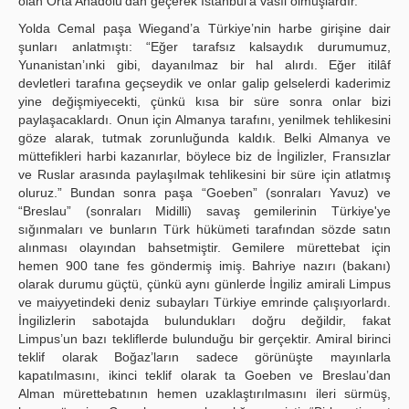
olan Orta Anadolu’dan geçerek İstanbul’a vasıl olmuşlardır.
Yolda Cemal paşa Wiegand’a Türkiye’nin harbe girişine dair
şunları anlatmıştı: “Eğer tarafsız kalsaydık durumumuz,
Yunanistan’ınki gibi, dayanılmaz bir hal alırdı. Eğer itilâf
devletleri tarafına geçseydik ve onlar galip gelselerdi kaderimiz
yine değişmiyecekti, çünkü kısa bir süre sonra onlar bizi
paylaşacaklardı. Onun için Almanya tarafını, yenilmek tehlikesini
göze alarak, tutmak zorunluğunda kaldık. Belki Almanya ve
müttefikleri harbi kazanırlar, böylece biz de İngilizler, Fransızlar
ve Ruslar arasında paylaşılmak tehlikesini bir süre için atlatmış
oluruz.” Bundan sonra paşa “Goeben” (sonraları Yavuz) ve
“Breslau” (sonraları Midilli) savaş gemilerinin Türkiye'ye
sığınmaları ve bunların Türk hükümeti tarafından sözde satın
alınması olayından bahsetmiştir. Gemilere mürettebat için
hemen 900 tane fes göndermiş imiş. Bahriye nazırı (bakanı)
olarak durumu güçtü, çünkü aynı günlerde İngiliz amirali Limpus
ve maiyyetindeki deniz subayları Türkiye emrinde çalışıyorlardı.
İngilizlerin sabotajda bulundukları doğru değildir, fakat
Limpus’un bazı tekliflerde bulunduğu bir gerçektir. Amiral birinci
teklif olarak Boğaz’ların sadece görünüşte mayınlarla
kapatılmasını, ikinci teklif olarak ta Goeben ve Breslau’dan
Alman mürettebatının hemen uzaklaştırılmasını ileri sürmüş,