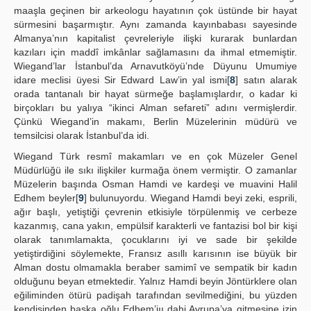
maaşla geçinen bir arkeologu hayatının çok üstünde bir hayat
sürmesini başarmıştır. Aynı zamanda kayınbabası sayesinde
Almanya’nın kapitalist çevreleriyle ilişki kurarak bunlardan
kazıları için maddî imkânlar sağlamasını da ihmal etmemiştir.
Wiegand’lar İstanbul’da Arnavutköyü’nde Düyunu Umumiye
idare meclisi üyesi Sir Edward Law’in yal ismi[
8
] satın alarak
orada tantanalı bir hayat sürmeğe başlamışlardır, o kadar ki
birçokları bu yalıya “ikinci Alman sefareti” adını vermişlerdir.
Çünkü Wiegand’in makamı, Berlin Müzelerinin müdürü ve
temsilcisi olarak İstanbul’da idi.
Wiegand Türk resmî makamları ve en çok Müzeler Genel
Müdürlüğü ile sıkı ilişkiler kurmağa önem vermiştir. O zamanlar
Müzelerin başında Osman Hamdi ve kardeşi ve muavini Halil
Edhem beyler[
9
] bulunuyordu. Wiegand Hamdi beyi zeki, esprili,
ağır başlı, yetiştiği çevrenin etkisiyle törpülenmiş ve cerbeze
kazanmış, cana yakın, empülsif karakterli ve fantazisi bol bir kişi
olarak tanımlamakta, çocuklarını iyi ve sade bir şekilde
yetiştirdiğini söylemekte, Fransız asıllı karısının ise büyük bir
Alman dostu olmamakla beraber samimî ve sempatik bir kadın
olduğunu beyan etmektedir. Yalnız Hamdi beyin Jöntürklere olan
eğiliminden ötürü padişah tarafından sevilmediğini, bu yüzden
kendisinden başka oğlu Edhem’iıı dahi Avrupa’ya gitmesine izin