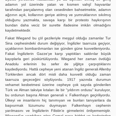
adamın yol üzerinde yatan ve kısmen vahşî hayvanlar
tarafından parçalanmış olan cesedinden bahsetmekte, adamın
ağzının açık, kollarının geriye atılmış ve yumruklarının sıkılmış
olduğunu yazmakta, savaşa karşı bir protesto haykırışının
bundan daha veciz bir surette ifadesine imkân olmadığını
kaydetmektedir.
Fakat Wiegand bu çöl gezileriyle meşgul olduğu zamanlar Tur
Sina cephesindeki durum değişiyor, İngilizler taarruza geçiyor,
uçaklarının bombardımanları ise günden güne kuvvetleniyordu.
Fakat İngilizlerin Gazze’ye karşı yaptıkları saldırılar büyük
kayıplarla geri püskürtülüyordu. Wiegand her zaman övdüğü
Anadolu erlerinin bu sefer de yiğitçe çarpıştıklarını
kaydediyordu. Hattâ cepheye yeni atanan İngiliz generali Allenby
Türklerden ancak dört misli daha kuvvetli olduğu zaman
taarruza geçeceğini söylüyordu. 1917 yazında durumun
vehamet kesbetmesi üzerine cepheye çok sayıda gönderilen
Türk ve Alman takviye kıtaları ile bir “yıldırım ordusu” kuruluyor,
bu ordunun başına Alman generali v. Falkenhayn geçiriliyordu.
Ülkeyi ve insanlarını hiç tanımıyan ve bunları tanıyanlara da
başvurmak lüzumunu duymayan Falkenhayn cephenin
yarılmasını ve İngilizlerin Filistin’e girmelerini önliyememiştir.
Wiegand’ın yazdığına göre Cemal paşa hiddet ve kederinden