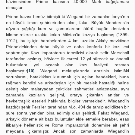
hâzinesinden Priene kazısına 40.000 Mark bağışlaması
olmuştur.
Priene kazısı henüz bitmişti ki Wiegand bir zamanlar İonya’nın
en büyük liman şehirlerinden olan, fakat Büyük Menderes’in
ağzına yığdığı kum ve çamurlardan ötürü bugün denizden
kilometrelerce uzakta kalan Miletos'ta kazıya başlamış (1899-
1912), bu iş için harabelerden 4 km. uzakta Akköy mevkiinde
Priene’dekinden daha büyük ve daha konforlu bir kazı evi
yaptırmıştır. Kazı imparatorun temsilcisi olarak sefir Marschall
tarafından açılmış, böylece ilk evresi 12 yıl sürecek ve önemli
buluntulara yol açacak olan kazı faaliyeti resmen
başlamıştır[
10
]. Wiegand mektuplarında arazinin istimlâki
sorunlarını, bataklıkları kurutmak için açılan hendekleri, buna
rağmen kendisi ve arkadaşları için bir meslek hastalığı haline
gelmiş olan malaryadan çektikleri zahmetleri anlatmakta, aynı
zamanda kazıların gelişimi, ortaya çıkarılan anıtlar ve
heykeltraşlık eserleri hakkında bilgiler vermekledir. Wiegand’in
kazdığı şehir Pers’ler tarafından M.ö. 494 de tahrip edildikten bir
süre sonra yeniden bina edilmiş olan şehirdi. Fakat Wiegand,
arkayik döneme ait bazı buluntular elde etmekle beraber, esas
itibariyle hellenistik ve Roma imparatorluk dönemine ait şehri
meydana çıkarmıştır. Ancak son zamanlarda Wiegand’in