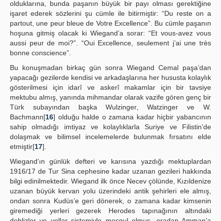
olduklarına, bunda paşanın büyük bir payı olması gerektiğine
işaret ederek sözlerini şu cümle ile bitirmiştir: “Du reste on a
partout, une peur bleue de Votre Excellence”. Bu cümle paşanın
hoşuna gitmiş olacak ki Wiegand’a sorar: “Et vous-avez vous
aussi peur de moi?”. “Oui Excellence, seulement j’ai une très
bonne conscience”.
Bu konuşmadan birkaç gün sonra Wiegand Cemal paşa’dan
yapacağı gezilerde kendisi ve arkadaşlarına her hususta kolaylık
gösterilmesi için idarî ve askerî makamlar için bir tavsiye
mektubu almış, yanında mihmandar olarak vazife gören genç bir
Türk subayından başka Wulzinger, Watzinger ve W.
Bachmann[
16
] olduğu halde o zamana kadar hiçbir yabancının
sahip olmadığı imtiyaz ve kolaylıklarla Suriye ve Filistin’de
dolaşmak ve bilimsel incelemelerde bulunmak fırsatını elde
etmiştir[
17
].
Wiegand’ın günlük defteri ve karısına yazdığı mektuplardan
1916/17 de Tur Sina cephesine kadar uzanan gezileri hakkında
bilgi edinilmektedir. Wiegand ilk önce Necev çölünde, Kızıldenize
uzanan büyük kervan yolu üzerindeki antik şehirleri ele almış,
ondan sonra Kudüs’e geri dönerek, o zamana kadar kimsenin
giremediği yerleri gezerek Herodes tapınağının altındaki
dehlizler ve yollar sistemiyle meşgul olmuş, oradan Amman’a