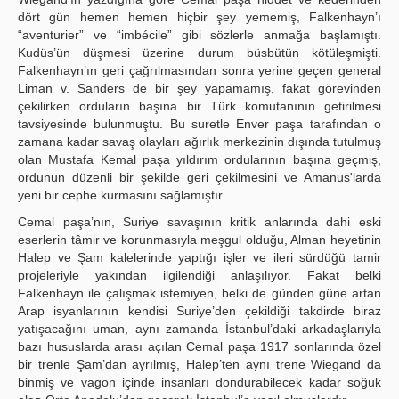
dört gün hemen hemen hiçbir şey yememiş, Falkenhayn’ı
“aventurier” ve “imbécile” gibi sözlerle anmağa başlamıştı.
Kudüs’ün düşmesi üzerine durum büsbütün kötüleşmişti.
Falkenhayn’ın geri çağrılmasından sonra yerine geçen general
Liman v. Sanders de bir şey yapamamış, fakat görevinden
çekilirken orduların başına bir Türk komutanının getirilmesi
tavsiyesinde bulunmuştu. Bu suretle Enver paşa tarafından o
zamana kadar savaş olayları ağırlık merkezinin dışında tutulmuş
olan Mustafa Kemal paşa yıldırım ordularının başına geçmiş,
ordunun düzenli bir şekilde geri çekilmesini ve Amanus'larda
yeni bir cephe kurmasını sağlamıştır.
Cemal paşa’nın, Suriye savaşının kritik anlarında dahi eski
eserlerin tâmir ve korunmasıyla meşgul olduğu, Alman heyetinin
Halep ve Şam kalelerinde yaptığı işler ve ileri sürdüğü tamir
projeleriyle yakından ilgilendiği anlaşılıyor. Fakat belki
Falkenhayn ile çalışmak istemiyen, belki de günden güne artan
Arap isyanlarının kendisi Suriye’den çekildiği takdirde biraz
yatışacağını uman, aynı zamanda İstanbul’daki arkadaşlarıyla
bazı hususlarda arası açılan Cemal paşa 1917 sonlarında özel
bir trenle Şam’dan ayrılmış, Halep’ten aynı trene Wiegand da
binmiş ve vagon içinde insanları dondurabilecek kadar soğuk