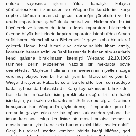
nüfuzu sayesinde işlerini Yıldız kanaliyle kolayca
yürütebileceklerini zanneden ve Wiegand’in kendilerine karşı
cephe aldığına inanan adı geçen derneğin yöneticileri ve bu
arada imparatorun şahsî dostu amiral von Hollmann’ın bu işi
büyüterek ve kısmen de tahrif ederek imparatora bildirmeleri
üzerine büyük bir hiddete kapılan imparator İstanbul’daki Alman
sefiri baron Marschall von Bieberstein’e gayet kaba bir telgraf
çekerek Hamdi beyi hırsızlık ve dolandırıcılıkla itham etmiş,
komiserin hemen azlini ve Babil kazısında bulunan tüm eserlerin
kendi şahsına bırakılmasını istemişti. Wiegand 12.10.1905
tarihinde Berlin Müzelerine yazdığı bir mektupta şöyle
demektedir: “Böylece Hollmann ve avenesinin niyetleri açığa
vurulmuş oluyor. Yeni bir Hamdi, yeni bir Marschall ve yeni bir
Wiegand istiyorlar. Fakat bu sefer bu efendiler beni son raddeye
kadar iş başında bulacaklardır. Karşı koymak insanı tahrik eder.
Ben de her mücadele için gerekli olan doğru bir ruh haleti
içindeyim, yani sakin ve kararlıyım”. Sefir ise bu telgraf üzerinde
konuşurlar iken Wiegand’a şöyle demişti: “İmparator gece bir
ormanda geziye çıksa ve bir ağacın arkasından yabancı bir
insan karşısına çıkıp kendisine bir masal anlatsa hemen o
masala inanır; yirmi tane sefir bunun aksini iddia etseler dahil”.
Gerçi bu telgraf üzerine komiser, hâfirin isteği hilâfına, geri