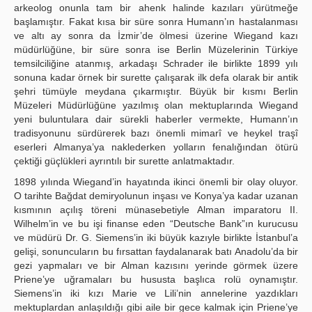
arkeolog onunla tam bir ahenk halinde kazıları yürütmeğe
başlamıştır. Fakat kısa bir süre sonra Humann’ın hastalanması
ve altı ay sonra da İzmir’de ölmesi üzerine Wiegand kazı
müdürlüğüne, bir süre sonra ise Berlin Müzelerinin Türkiye
temsilciliğine atanmış, arkadaşı Schrader ile birlikte 1899 yılı
sonuna kadar örnek bir surette çalışarak ilk defa olarak bir antik
şehri tümüyle meydana çıkarmıştır. Büyük bir kısmı Berlin
Müzeleri Müdürlüğüne yazılmış olan mektuplarında Wiegand
yeni buluntulara dair sürekli haberler vermekte, Humann’ın
tradisyonunu sürdürerek bazı önemli mimarî ve heykel traşî
eserleri Almanya’ya naklederken yolların fenalığından ötürü
çektiği güçlükleri ayrıntılı bir surette anlatmaktadır.
1898 yılında Wiegand’in hayatında ikinci önemli bir olay oluyor.
O tarihte Bağdat demiryolunun inşası ve Konya’ya kadar uzanan
kısmının açılış töreni münasebetiyle Alman imparatoru II.
Wilhelm’in ve bu işi finanse eden “Deutsche Bank”ın kurucusu
ve müdürü Dr. G. Siemens’in iki büyük kazıyle birlikte İstanbul’a
gelişi, sonuncuların bu fırsattan faydalanarak batı Anadolu’da bir
gezi yapmaları ve bir Alman kazısını yerinde görmek üzere
Priene’ye uğramaları bu hususta başlıca rolü oynamıştır.
Siemens’in iki kızı Marie ve Lili’nin annelerine yazdıkları
mektuplardan anlaşıldığı gibi aile bir gece kalmak için Priene’ye