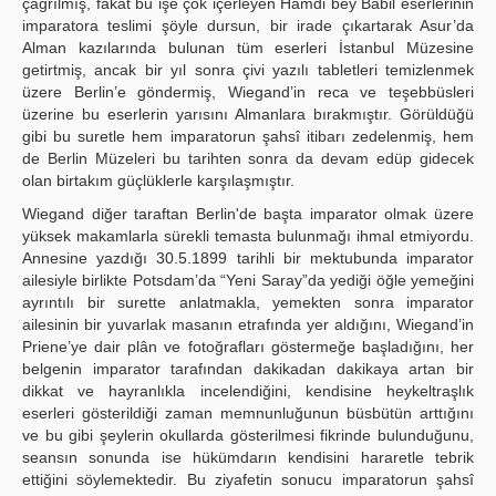
çağrılmış, fakat bu işe çok içerleyen Hamdi bey Babil eserlerinin
imparatora teslimi şöyle dursun, bir irade çıkartarak Asur’da
Alman kazılarında bulunan tüm eserleri İstanbul Müzesine
getirtmiş, ancak bir yıl sonra çivi yazılı tabletleri temizlenmek
üzere Berlin’e göndermiş, Wiegand’in reca ve teşebbüsleri
üzerine bu eserlerin yarısını Almanlara bırakmıştır. Görüldüğü
gibi bu suretle hem imparatorun şahsî itibarı zedelenmiş, hem
de Berlin Müzeleri bu tarihten sonra da devam edüp gidecek
olan birtakım güçlüklerle karşılaşmıştır.
Wiegand diğer taraftan Berlin'de başta imparator olmak üzere
yüksek makamlarla sürekli temasta bulunmağı ihmal etmiyordu.
Annesine yazdığı 30.5.1899 tarihli bir mektubunda imparator
ailesiyle birlikte Potsdam’da “Yeni Saray”da yediği öğle yemeğini
ayrıntılı bir surette anlatmakla, yemekten sonra imparator
ailesinin bir yuvarlak masanın etrafında yer aldığını, Wiegand’in
Priene’ye dair plân ve fotoğrafları göstermeğe başladığını, her
belgenin imparator tarafından dakikadan dakikaya artan bir
dikkat ve hayranlıkla incelendiğini, kendisine heykeltraşlık
eserleri gösterildiği zaman memnunluğunun büsbütün arttığını
ve bu gibi şeylerin okullarda gösterilmesi fikrinde bulunduğunu,
seansın sonunda ise hükümdarın kendisini hararetle tebrik
ettiğini söylemektedir. Bu ziyafetin sonucu imparatorun şahsî