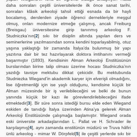
daha sonraları çeşitli üniversitelerde ilk önce sanat tarihi,
sonraları klâsik arkeoloji tahsil ettiği esnada da bir hayli
bocalamış, derslerden ziyade öğrenci dernekleriyle meşgul
olmuş, onları modernize etmeğe çalışmış, ancak Freiburg
(Breisgau) üniversitesine girip tanınmış arkeolog F.
Studniczka’nın[
2
] sıkı bir disiplin altında yapılan ders ve
seminerlerine yazılmasından sonra kendini toparlayabilmiş, otuz
yaşına yaklaştığı bir zamanda İtalya’da bulunmuş bir yapı
yazıtına dair bir tez hazırlayarak doktora imtihanını vermeği
başarmıştır (1893). Kendisinin Alman Arkeoloji Enstitüsünün
burslarından birine talip olması üzerine hocası Studniczka’nın
yazdığı tavsiye mektubu dikkat çekicidir. Bu mektubunda
Studniezka Wiegand’in akademik karyer için elverişli olmadığını,
lise öğretmenliği için ise yaşlı olduğunu, kendisine küçük bir
Alman müzesinde bir iş verilebileceğini ve belki de bunun
yanında küçük bir kazı ile görevlendirilebileceğini ifade
etmektedir[
3
]. Bir süre sonra istediği bursu elde eden Wiegand
eskiden de tanıdığı İtalya üzerinden Atina’ya gelerek Alman
Arkeoloji Enstitüsünde çalışmağa başlamıştır. Wiegand orada
eski üniversite arkadaşlarından L. Pallat ve H. Schrader ile
karşılaşmış[
4
], aynı zamanda enstitünün müdürü ve Truva hâfiri
ünlü arkeolog - mimar W. Dörpfeld[
5
] ile çeşitli yerlerde sıkı bir