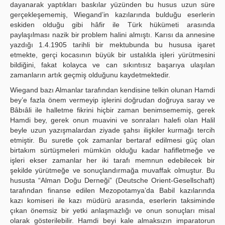
dayanarak yaptıkları baskılar yüzünden bu husus uzun süre
gerçekleşememiş, Wiegand’in kazılarında bulduğu eserlerin
eskiden olduğu gibi hâfir ile Türk hükümeti arasında
paylaşılması nazik bir problem halini almıştı. Karısı da annesine
yazdığı 1.4.1905 tarihli bir mektubunda bu hususa işaret
etmekte, gerçi kocasının büyük bir ustalıkla işleri yürütmesini
bildiğini, fakat kolayca ve can sıkıntısız başarıya ulaşılan
zamanların artık geçmiş olduğunu kaydetmektedir.
Wiegand bazı Almanlar tarafından kendisine telkin olunan Hamdi
bey’e fazla önem vermeyip işlerini doğrudan doğruya saray ve
Bâbıâli ile halletme fikrini hiçbir zaman benimsememiş, gerek
Hamdi bey, gerek onun muavini ve sonraları halefi olan Halil
beyle uzun yazışmalardan ziyade şahsı ilişkiler kurmağı tercih
etmiştir. Bu suretle çok zamanlar bertaraf edilmesi güç olan
birtakım sürtüşmeleri mümkün olduğu kadar hafifletmeğe ve
işleri ekser zamanlar her iki tarafı memnun edebilecek bir
şekilde yürütmeğe ve sonuçlandırmağa muvaffak olmuştur. Bu
hususta “Alman Doğu Derneği” (Deutsche Orient-Gesellschaft)
tarafından finanse edilen Mezopotamya’da Babil kazılarında
kazı komiseri ile kazı müdürü arasında, eserlerin taksiminde
çıkan önemsiz bir yetki anlaşmazlığı ve onun sonuçları misal
olarak gösterilebilir. Hamdi beyi kale almaksızın imparatorun