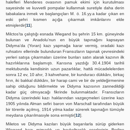
halefleri Menderes ovasının pamuk ekimi için kurutulması
sayesinde ve kuvvetli pompalar kullanmak suretiyle daha derin
tabakalara inmek ve başlangıçları M. ö. 16.yy.a kadar çıkan en
eski şehri kısmen açığa çıkarmak imkânlarını elde
etmişlerdir[
11
].
Milctos’ta çalıştığı esnada Wiegand bu şehrin 15 km. güneyinde
bulunan ve Anadolu’nun en büyük tapınağını kapsayan
Didyma’da (Yoran) kazı yapmağa karar vermiş, oradaki kazı
ruhsatını ellerinde bulunduran Fransızların tapınak çevresindeki
yerleri satışa çıkarmaları üzerine bunları satın alarak kazının ilk
hazırlıklarına başlamıştı. Karısına yazdığı 30.4.1904 tarihli
mektubunda kendisinin uzun pazarlıklar, hattâ mücadelelerden
sonra 12 ev, 10 ahır, 3 kahvehane, bir kunduracı dükkânı, birkaç
fırın, iki bakkal dükkânı, bir harap cami ve bir de yeldeğirmenine
sahip olduğunu bildirmekte ve Didyma kazısının zannedildiği
kadar güç olmıyacağı fikrinde bulunmaktadır. Fransızların
Didyma üzerindeki kazı haklarından vazgeçmeleri üzerine kazı
1905 yılında Alman sefiri baron von Marschall tarafından büyük
bir törenle açılmış, 1914 yılma kadar sürerek tapınağın tümüyle
meydana çıkarılmasıyle sona ermiştir[
12
].
Miletos ve Didyma kazıları büyük başarılarla sürüp giderken
Wiegand bazı mimarlık ve heykeltraşlık eserlerinin Berline