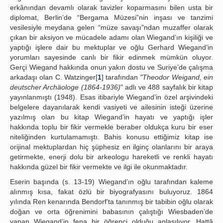
erkânından devamlı olarak tavizler koparmasını bilen usta bir
diplomat, Berlin’de “Bergama Müzesi”nin inşası ve tanzimi
vesilesiyle meydana gelen “müze savaşı”ndan muzaffer olarak
çıkan bir aksiyon ve mücadele adamı olan Wiegand’ın kişiliği ve
yaptığı işlere dair bu mektuplar ve oğlu Gerhard Wiegand’in
yorumları sayesinde canlı bir fikir edinmek mümkün oluyor.
Gerçi Wiegand hakkında onun yakın dostu ve Suriye’de çalışma
arkadaşı olan C. Watzinger[
1
] tarafından
"Theodor Weigand, ein
deutscher Archäologe (1864-1936)
" adlı ve 488 sayfalık bir kitap
yayınlanmıştı (1948). Esas itibariyle Wiegand’in özel arşivindeki
belgelere dayanılarak kendi vasiyeti ve ailesinin isteği üzerine
yazılmış olan bu kitap Wiegand’in hayatı ve yaptığı işler
hakkında toplu bir fikir vermekle beraber oldukça kuru bir eser
niteliğinden kurtulamamıştı. Bahis konusu ettiğimiz kitap ise
orijinal mektuplardan hiç şüphesiz en ilginç olanlarını bir araya
getirmekte, enerji dolu bir arkeologu hareketli ve renkli hayatı
hakkında güzel bir fikir vermekte ve ilgi ile okunmaktadır.
Eserin başında (s. 13-19) Wiegand’ın oğlu tarafından kaleme
alınmış kısa, fakat özlü bir biyografyasını buluyoruz. 1864
yılında Ren kenarında Bendorf’ta tanınmış bir tabibin oğlu olarak
doğan ve orta öğrenimini babasının çalıştığı Wiesbaden’de
yapan Wiegand’in fena bir öğrenci olduğu anlaşılıyor. Hattâ