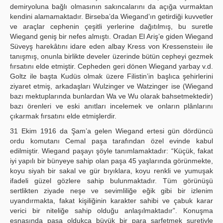
demiryoluna bağlı olmasının sakıncalarını da açığa vurmaktan
kendini alamamaktadır. Birseba’da Wiegand’ın getirdiği kuvvetler
ve araçlar cephenin çeşitli yerlerine dağıtılmış, bu suretle
Wiegand geniş bir nefes almıştı. Oradan El Ariş’e giden Wiegand
Süveyş harekâtını idare eden albay Kress von Kressensteiıı ile
tanışmış, onunla birlikte develer üzerinde bütün cepheyi gezmek
fırsatını elde etmiştir. Cepheden geri dönen Wiegand yarbay v.d.
Goltz ile başta Kudüs olmak üzere Filistin’in başlıca şehirlerini
ziyaret etmiş, arkadaşları Wulzinger ve Watzinger ise (Wiegand
bazı mektuplarında bunlardan Wa ve Wu olarak bahsetmektedir)
bazı örenleri ve eski anıtları incelemek ve onların plânlarını
çıkarmak fırsatını elde etmişlerdir.
31 Ekim 1916 da Şam’a gelen Wiegand ertesi gün dördüncü
ordu komutanı Cemal paşa tarafından özel evinde kabul
edilmiştir. Wiegand paşayı şöyle tanımlamaktadır: “Küçük, fakat
iyi yapılı bir bünyeye sahip olan paşa 45 yaşlarında görünmekte,
koyu siyah bir sakal ve gür bıyıklara, koyu renkli ve yumuşak
ifadeli güzel gözlere sahip bulunmaktadır. Tüm görünüşü
sertlikten ziyade neşe ve sevimliliğe eğik gibi bir izlenim
uyandırmakta, fakat kişiliğinin karakter sahibi ve çabuk karar
verici bir niteliğe sahip olduğu anlaşılmaktadır”. Konuşma
esnasında paşa oldukça büyük bir para sarfetmek suretiyle