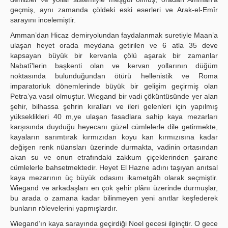
geçmiş, aynı zamanda çöldeki eski eserleri ve Arak-el-Emîr
sarayını incelemiştir.
Amman’dan Hicaz demiryolundan faydalanmak suretiyle Maan’a
ulaşan heyet orada meydana getirilen ve 6 atla 35 deve
kapsayan büyük bir kervanla çölü aşarak bir zamanlar
Nabatî’lerin başkenti olan ve kervan yollarının düğüm
noktasında bulunduğundan ötürü hellenistik ve Roma
imparatorluk dönemlerinde büyük bir gelişim geçirmiş olan
Petra’ya vasıl olmuştur. Wiegand bir vadi çöküntüsünde yer alan
şehir, bilhassa şehrin kıralları ve ileri gelenleri için yapılmış
yükseklikleri 40 m,ye ulaşan fasadlara sahip kaya mezarları
karşısında duyduğu heyecanı güzel cümlelerle dile getirmekte,
kayaların sarımtırak kırmızıdan koyu kan kırmızısına kadar
değişen renk nüansları üzerinde durmakta, vadinin ortasından
akan su ve onun etrafındaki zakkum çiçeklerinden şairane
cümlelerle bahsetmektedir. Heyet El Hazne adını taşıyan anıtsal
kaya mezarının üç büyük odasını ikametgâh olarak seçmiştir.
Wiegand ve arkadaşları en çok şehir plânı üzerinde durmuşlar,
bu arada o zamana kadar bilinmeyen yeni anıtlar keşfederek
bunların rölevelerini yapmışlardır.
Wiegand’ın kaya sarayında geçirdiği Noel gecesi ilginçtir. O gece