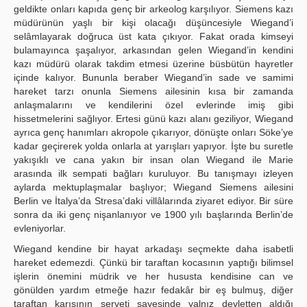
geldikte onları kapıda genç bir arkeolog karşılıyor. Siemens kazı
müdürünün yaşlı bir kişi olacağı düşüncesiyle Wiegand’i
selâmlayarak doğruca üst kata çıkıyor. Fakat orada kimseyi
bulamayınca şaşalıyor, arkasından gelen Wiegand’in kendini
kazı müdürü olarak takdim etmesi üzerine büsbütün hayretler
içinde kalıyor. Bununla beraber Wiegand’in sade ve samimi
hareket tarzı onunla Siemens ailesinin kısa bir zamanda
anlaşmalarını ve kendilerini özel evlerinde imiş gibi
hissetmelerini sağlıyor. Ertesi günü kazı alanı geziliyor, Wiegand
ayrıca genç hanımları akropole çıkarıyor, dönüşte onları Söke’ye
kadar geçirerek yolda onlarla at yarışları yapıyor. İşte bu suretle
yakışıklı ve cana yakın bir insan olan Wiegand ile Marie
arasında ilk sempati bağları kuruluyor. Bu tanışmayı izleyen
aylarda mektuplaşmalar başlıyor; Wiegand Siemens ailesini
Berlin ve İtalya’da Stresa’daki villâlarında ziyaret ediyor. Bir süre
sonra da iki genç nişanlanıyor ve 1900 yılı başlarında Berlin’de
evleniyorlar.
Wiegand kendine bir hayat arkadaşı seçmekte daha isabetli
hareket edemezdi. Çünkü bir taraftan kocasının yaptığı bilimsel
işlerin önemini müdrik ve her hususta kendisine can ve
gönülden yardım etmeğe hazır fedakâr bir eş bulmuş, diğer
taraftan karısının serveti sayesinde yalnız devletten aldığı