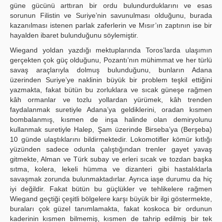
güne gücünü arttıran bir ordu bulundurduklarını ve esas
sorunun Filistin ve Suriye’nin savunulması olduğunu, burada
kazanılması istenen parlak zaferlerin ve Mısır’ın zaptının ise bir
hayalden ibaret bulunduğunu söylemiştir.
Wiegand yoldan yazdığı mektuplarında Toros’larda ulaşımın
gerçekten çok güç olduğunu, Pozantı’nın mühimmat ve her türlü
savaş araçlarıyla dolmuş bulunduğunu, bunların Adana
üzerinden Suriye’ye naklinin büyük bir problem teşkil ettiğini
yazmakta, fakat bütün bu zorluklara ve sıcak güneşe rağmen
kâh ormanlar ve tozlu yollardan yürümek, kâh trenden
faydalanmak suretiyle Adana’ya geldiklerini, oradan kısmen
bombalanmış, kısmen de inşa halinde olan demiryolunu
kullanmak suretiyle Halep, Şam üzerinde Birseba’ya (Berşeba)
10 günde ulaştıklarını bildirmektedir. Lokomotifler kömür kıtlığı
yüzünden sadece odunla çalıştığından trenler gayet yavaş
gitmekte, Alman ve Türk subay ve erleri sıcak ve tozdan başka
sıtma, kolera, lekeli hümma ve dizanteri gibi hastalıklarla
savaşmak zorunda bulunmaktadırlar. Ayrıca iaşe durumu da hiç
iyi değildir. Fakat bütün bu güçlükler ve tehlikelere rağmen
Wiegand geçtiği çeşitli bölgelere karşı büyük bir ilgi göstermekte,
buraları çok güzel tanımlamakta, fakat koskoca bir ordunun
kaderinin kısmen bilmemiş, kısmen de tahrip edilmiş bir tek