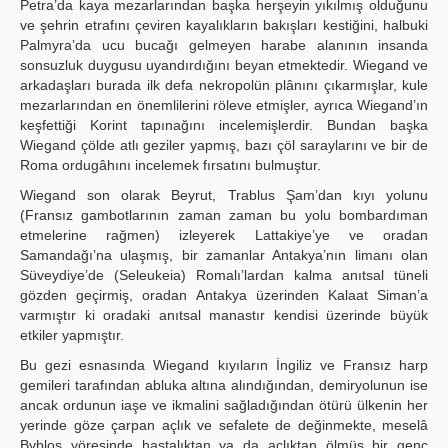
Petra’da kaya mezarlarından başka herşeyin yıkılmış olduğunu
ve şehrin etrafını çeviren kayalıkların bakışları kestiğini, halbuki
Palmyra’da ucu bucağı gelmeyen harabe alanının insanda
sonsuzluk duygusu uyandırdığını beyan etmektedir. Wiegand ve
arkadaşları burada ilk defa nekropolün plânını çıkarmışlar, kule
mezarlarından en önemlilerini röleve etmişler, ayrıca Wiegand’ın
keşfettiği Korint tapınağını incelemişlerdir. Bundan başka
Wiegand çölde atlı geziler yapmış, bazı çöl saraylarını ve bir de
Roma ordugâhını incelemek fırsatını bulmuştur.
Wiegand son olarak Beyrut, Trablus Şam’dan kıyı yolunu
(Fransız gambotlarının zaman zaman bu yolu bombardıman
etmelerine rağmen) izleyerek Lattakiye’ye ve oradan
Samandağı’na ulaşmış, bir zamanlar Antakya’nın limanı olan
Süveydiye’de (Seleukeia) Romalı’lardan kalma anıtsal tüneli
gözden geçirmiş, oradan Antakya üzerinden Kalaat Siman’a
varmıştır ki oradaki anıtsal manastır kendisi üzerinde büyük
etkiler yapmıştır.
Bu gezi esnasında Wiegand kıyıların İngiliz ve Fransız harp
gemileri tarafından abluka altına alındığından, demiryolunun ise
ancak ordunun iaşe ve ikmalini sağladığından ötürü ülkenin her
yerinde göze çarpan açlık ve sefalete de değinmekte, meselâ
Byblos yöresinde hastalıktan ya da açlıktan ölmüş bir genç