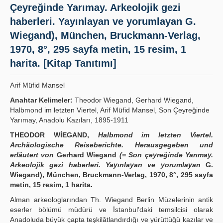
Çeyreğinde Yarımay. Arkeolojik gezi
Publication Policies
haberleri. Yayınlayan ve yorumlayan G.
Guidelines
Wiegand), München, Bruckmann-Verlag,
1970, 8°, 295 sayfa metin, 15 resim, 1
Contact Us
harita. [Kitap Tanıtımı]
Arif Müfid Mansel
Anahtar Kelimeler:
Theodor Wiegand, Gerhard Wiegand,
Halbmond im letzten Viertel, Arif Müfid Mansel, Son Çeyreğinde
Yarımay, Anadolu Kazıları, 1895-1911
THEODOR WİEGAND,
Halbmond im letzten Viertel.
Archäologische Reiseberichte. Herausgegeben und
erläutert von
Gerhard Wiegand
(= Son çeyreğinde Yarımay.
Arkeolojik gezi haberleri. Yayınlayan ve yorumlayan
G.
Wiegand), München, Bruckmann-Verlag, 1970, 8°, 295 sayfa
metin, 15 resim, 1 harita.
Alman arkeologlarından Th. Wiegand Berlin Müzelerinin antik
eserler bölümü müdürü ve İstanbul’daki temsilcisi olarak
Anadoluda büyük çapta teşkilâtlandırdığı ve yürüttüğü kazılar ve