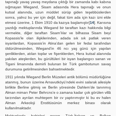
tapınağı yavaş yavaş meydana çıktığı bir zamanda kabı kabına
sığmayan Wiegand, Sisam adasında Hera tapınağı ve onun
kutsal alanında, uzun müddet sürüp giden teşebbüslerden
sonra, yalnız bu yer için değil, fakat tüm ada için kazı izni elde
etmesi üzerine, 1 Ekim 1910 da kazıya başlamıştır[
14
]. Karısına
yazdığı mektuplarında Wiegand bir taraftan kazı hakkında bilgi
vermekte, diğer taraftan Sisam’lılar ve bilhassa Sisam beyi
Kopassis’le olan ilişkilerinden, adada sık sık patlak veren
isyanlardan, Kopassis’in Atina’dan gelen bir fedai tarafından
öldürülmesinden, Wiegand’in 46 ncı yaş günü için yapılan
şenliklerden, atılan toplar ve fişenklerden, Hera kutsal alanında
yakılan ateşlerden, bu gürültüleri bir isyan başlangıcı sanan ve
Tigani limanında demirli bulunan bir Türk gambotunun savaş
durumuna getirilmesinden bahsetmektedir.
1911 yılında Wiegand Berlin Müzeleri antik bölümü müdürlüğüne
atanmış, bunun üzerine Arnavutköyü’ndeki evini salarak ailesiyle
birlikte Berline gitmiş ve Berlin yöresinde Dahlem’de tanınmış
Alman mimarı Peter Behrcns’e o zamana kadar çok görülen villâ
tarzından ayrılan muhteşem bir cv yaptırımıştır ki bu ev halen
Alman Arkeoloji Enstitüsünün merkez binası olarak
kullanılmaktadır.
Mektuplarda bahisleri geçen Türk-İtalyan ve Balkan