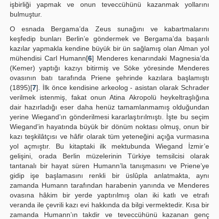
işbirliği yapmak ve onun teveccühünü kazanmak yollarını
bulmuştur.
O esnada Bergama’da Zeus sunağını ve kabartmalarını
keşfedip bunları Berlin’e göndermek ve Bergama’da başarılı
kazılar yapmakla kendine büyük bir ün sağlamış olan Alman yol
mühendisi Carl Humann[
6
] Menderes kenarındaki Magnesia’da
(Kemer) yaptığı kazıyı bitirmiş ve Söke yöresinde Menderes
ovasının batı tarafında Priene şehrinde kazılara başlamıştı
(1895)[
7
]. İlk önce kendisine arkeolog - asistan olarak Schrader
verilmek istenmiş, fakat onun Atina Akropolü heykeltraşlığına
dair hazırladığı eser daha henüz tamamlanmamış olduğundan
yerine Wiegand’ın gönderilmesi kararlaştırılmıştı. İşte bu seçim
Wiegand’in hayatında büyük bir dönüm noktası olmuş, onun bir
kazı teşkilâtçısı ve hâfir olarak tüm yeteneğini açığa vurmasına
yol açmıştır. Bu kitaptaki ilk mektubunda Wiegand İzmir’e
gelişini, orada Berlin müzelerinin Türkiye temsilcisi olarak
tantanalı bir hayat süren Humann’la tanışmasını ve Priene’ye
gidip işe başlamasını renkli bir üslûpla anlatmakta, aynı
zamanda Humann tarafından harabenin yanında ve Menderes
ovasına hâkim bir yerde yaptırılmış olan iki katlı ve etrafı
veranda ile çevrili kazı evi hakkında da bilgi vermektedir. Kısa bir
zamanda Humann’ın takdir ve teveccühünü kazanan genç