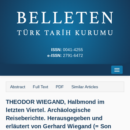
ISSN:
0041-4255
e-ISSN:
2791-6472
Home
Abstract
Full Text
PDF
Similar Articles
About
THEODOR WIEGAND, Halbmond im
Journal Boards
letzten Viertel. Archäologische
Writing Rules
Reiseberichte. Herausgegeben und
erläutert von Gerhard Wiegand (= Son
Principles