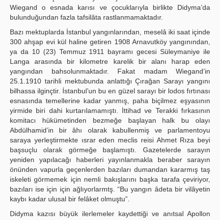
Wiegand o esnada karısı ve çocuklarıyla birlikte Didyma’da
bulunduğundan fazla tafsilâta rastlanmamaktadır.
Bazı mektuplarda İstanbul yangınlarından, meselâ iki saat içinde
300 ahşap evi kül haline getiren 1908 Arnavutköy yangınından,
ya da 10 (23) Temmuz 1911 bayramı gecesi Süleymaniye ile
Langa arasında bir kilometre karelik bir alanı harap eden
yangından bahsolunmaktadır. Fakat madam Wiegand’in
25.1.1910 tarihli mektubunda anlattığı Çırağan Sarayı yangını
bilhassa ilginçtir. İstanbul’un bu en güzel sarayı bir lodos fırtınası
esnasında temellerine kadar yanmış, paha biçilmez eşyasının
yirmide biri dahi kurtarılamamıştı. İttihad ve Terakki fırkasının
komitacı hükümetinden bezmeğe başlayan halk bu olayı
Abdülhamid’in bir âhı olarak kabullenmiş ve parlamentoyu
saraya yerleştirmekte ısrar eden meclis reisi Ahmet Rıza beyi
başsuçlu olarak görmeğe başlamıştı. Gazetelerde sarayın
yeniden yapılacağı haberleri yayınlanmakla beraber sarayın
önünden vapurla geçenlerden bazıları dumandan kararmış taş
iskeleti görmemek için nemli bakışlarını başka tarafa çeviriyor,
bazıları ise için için ağlıyorlarmtş. “Bu yangın âdeta bir vilâyetin
kaybı kadar ulusal bir felâket olmuştu”.
Didyma kazısı büyük ilerlemeler kaydettiği ve anıtsal Apollon