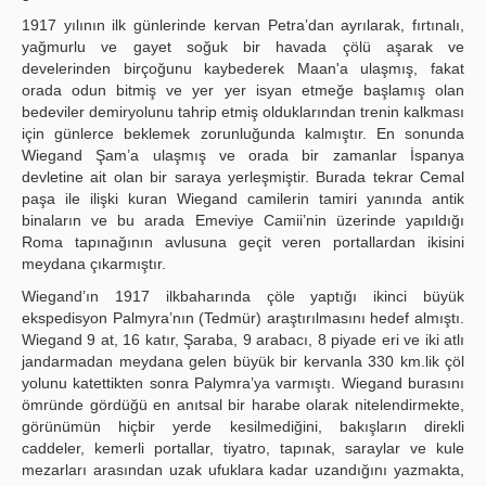
1917 yılının ilk günlerinde kervan Petra’dan ayrılarak, fırtınalı,
yağmurlu ve gayet soğuk bir havada çölü aşarak ve
develerinden birçoğunu kaybederek Maan'a ulaşmış, fakat
orada odun bitmiş ve yer yer isyan etmeğe başlamış olan
bedeviler demiryolunu tahrip etmiş olduklarından trenin kalkması
için günlerce beklemek zorunluğunda kalmıştır. En sonunda
Wiegand Şam’a ulaşmış ve orada bir zamanlar İspanya
devletine ait olan bir saraya yerleşmiştir. Burada tekrar Cemal
paşa ile ilişki kuran Wiegand camilerin tamiri yanında antik
binaların ve bu arada Emeviye Camii’nin üzerinde yapıldığı
Roma tapınağının avlusuna geçit veren portallardan ikisini
meydana çıkarmıştır.
Wiegand’ın 1917 ilkbaharında çöle yaptığı ikinci büyük
ekspedisyon Palmyra’nın (Tedmür) araştırılmasını hedef almıştı.
Wiegand 9 at, 16 katır, Şaraba, 9 arabacı, 8 piyade eri ve iki atlı
jandarmadan meydana gelen büyük bir kervanla 330 km.lik çöl
yolunu katettikten sonra Palymra’ya varmıştı. Wiegand burasını
ömründe gördüğü en anıtsal bir harabe olarak nitelendirmekte,
görünümün hiçbir yerde kesilmediğini, bakışların direkli
caddeler, kemerli portallar, tiyatro, tapınak, saraylar ve kule
mezarları arasından uzak ufuklara kadar uzandığını yazmakta,