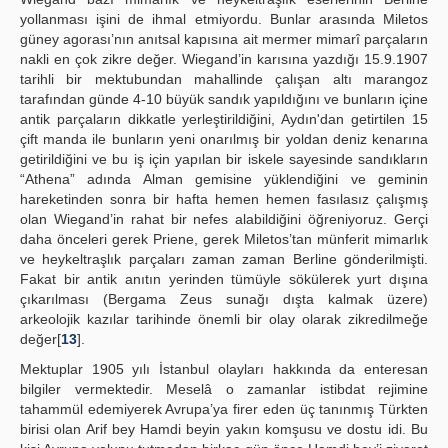
yollanması işini de ihmal etmiyordu. Bunlar arasında Miletos
güney agorası’nın anıtsal kapısına ait mermer mimarî parçaların
nakli en çok zikre değer. Wiegand’in karısına yazdığı 15.9.1907
tarihli bir mektubundan mahallinde çalışan altı marangoz
tarafından günde 4-10 büyük sandık yapıldığını ve bunların içine
antik parçaların dikkatle yerleştirildiğini, Aydın'dan getirtilen 15
çift manda ile bunların yeni onarılmış bir yoldan deniz kenarına
getirildiğini ve bu iş için yapılan bir iskele sayesinde sandıkların
“Athena” adında Alman gemisine yüklendiğini ve geminin
hareketinden sonra bir hafta hemen hemen fasılasız çalışmış
olan Wiegand’in rahat bir nefes alabildiğini öğreniyoruz. Gerçi
daha önceleri gerek Priene, gerek Miletos’tan münferit mimarlık
ve heykeltraşlık parçaları zaman zaman Berline gönderilmişti.
Fakat bir antik anıtın yerinden tümüyle sökülerek yurt dışına
çıkarılması (Bergama Zeus sunağı dışta kalmak üzere)
arkeolojik kazılar tarihinde önemli bir olay olarak zikredilmeğe
değer[
13
].
Mektuplar 1905 yılı İstanbul olayları hakkında da enteresan
bilgiler vermektedir. Meselâ o zamanlar istibdat rejimine
tahammül edemiyerek Avrupa’ya firer eden üç tanınmış Türkten
birisi olan Arif bey Hamdi beyin yakın komşusu ve dostu idi. Bu