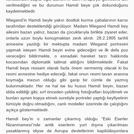
verilmediğini ve bu durumun Hamdi beye çok dokunduğunu
kaydetmektedir.
Wiegand’in Hamdi beyle yakın dostluk kurma çabalarının karısı
tarafından desteklendiği görülüyor. Madam Wiegand Hamdi bey
ailesini bazan yalnız, bazan da çocuklarıyla birlikte ziyaret eder,
onlarla uzun boylu konuşmaktan zevk alırdı. 28.2.1905 tarihli
annesine yazdığı bir mektupta madam Wiegand portresini
yapmak isteyen Hamdi beyin evine gideceğini ve ilk defa poz
vereceğini bildirmekte, o esnadaki hareket tarzı hakkında
kocasından diplomatik talimat aldığını bildirmektedir. Fakat
Hamdi beye ressam olarak fazla önem vermemiş olacak ki bu
resmi annesine hediye edeceği, fakat onun resmi tavan arasına
koymağa mezun olduğu gibi garip bir cümle de yazmış
bulunmaktadır. Her ne hal ise bu husus Hamdi beyin, bazan
iddia edildiği gibi, sırf önceden çekilmiş fotoğrafları büyültmek ve
bunları aynen kopya etmek suretiyle portreler yaptığı keyfiyetinin
tümüyle doğru olmadığını, canlı modeller üzerinde de çalıştığını
açıkça göstermektedir.
Hamdi bey’in o zamanlar çıkarmış olduğu “Eski Eserler
Nizanmamesi”nde antik eserlerin yurt dışına çıkarılması
yasaklanmış idiyse de Avrupa devletlerinin kapitülâsyonlara