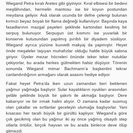
Wiegand Petra kıralı Aretes gibi giyiniyor. Kıral elbisesi bir bedevi
meşlâhından, hermelin mantosu ise bir koyun postundan
meydana geliyor. Asâ olarak ucunda bir defne çelengi bulunan
kırmızı beyaz boyalı bir flama değneği kullanılıyor. Başında kaya
fasadlarının mazgal payeleri şeklinde kartondan kesilmiş bir
serpuş bulunuyor. Serpuşun üst kısmını ise yuvarlak bir
konserve kutusundan yapılmış pırıltılı bir diyadem süslüyor.
Wiegand ayrıca yüzüne kuvvetli makyaj da yapmıştır. Heyet
önde meşaleler taşıyan muhafızlar olduğu halde büyük salona
giriyor. Üyeler mezar höcreleri önünde teker teker nutuklar
çekiyorlar, bu arada herkes gülmekten halsiz düşüyor. Törenin
sonunda Wiegand mimar Bachmann’a başkentini tekrar
canlandırdığının armağanı olarak asasını hediye ediyor.
Fakat heyet Petra’da iken uzun zamandan beri beklenen
yağmur yağmağa başlıyor. Sular kayalıkların oyukları arasından
şelâle şeklinde büyük bir şakırtı ile akmağa başlıyor. Dere
kabarıyor ve bir ırmak halini alıyor. O zamana kadar susmuş
olan çakallar ve sırtlanlar geceleyin ulumağa başlıyorlar. Yani
kısacası her tarafı büyük bir gürültü kaplıyor. Wiegand’a göre
çok gecikmiş olan bu yağmur iki ay önce yağmış olsaydı step
otlarla örtülür, birçok hayvan ve bu arada binlerce deve ölüp
gitmezdi.