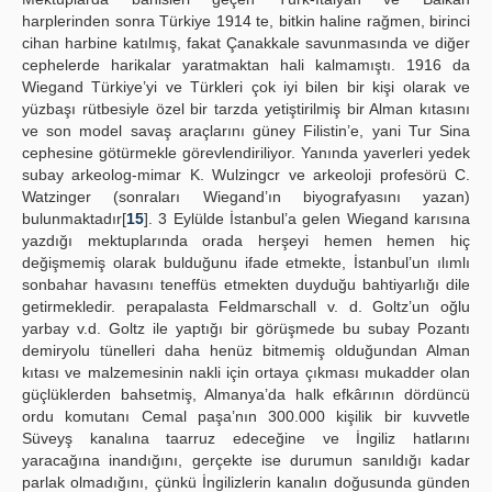
harplerinden sonra Türkiye 1914 te, bitkin haline rağmen, birinci
cihan harbine katılmış, fakat Çanakkale savunmasında ve diğer
cephelerde harikalar yaratmaktan hali kalmamıştı. 1916 da
Wiegand Türkiye’yi ve Türkleri çok iyi bilen bir kişi olarak ve
yüzbaşı rütbesiyle özel bir tarzda yetiştirilmiş bir Alman kıtasını
ve son model savaş araçlarını güney Filistin’e, yani Tur Sina
cephesine götürmekle görevlendiriliyor. Yanında yaverleri yedek
subay arkeolog-mimar K. Wulzingcr ve arkeoloji profesörü C.
Watzinger (sonraları Wiegand’ın biyografyasını yazan)
bulunmaktadır[
15
]. 3 Eylülde İstanbul’a gelen Wiegand karısına
yazdığı mektuplarında orada herşeyi hemen hemen hiç
değişmemiş olarak bulduğunu ifade etmekte, İstanbul’un ılımlı
sonbahar havasını teneffüs etmekten duyduğu bahtiyarlığı dile
getirmekledir. perapalasta Feldmarschall v. d. Goltz’un oğlu
yarbay v.d. Goltz ile yaptığı bir görüşmede bu subay Pozantı
demiryolu tünelleri daha henüz bitmemiş olduğundan Alman
kıtası ve malzemesinin nakli için ortaya çıkması mukadder olan
güçlüklerden bahsetmiş, Almanya’da halk efkârının dördüncü
ordu komutanı Cemal paşa’nın 300.000 kişilik bir kuvvetle
Süveyş kanalına taarruz edeceğine ve İngiliz hatlarını
yaracağına inandığını, gerçekte ise durumun sanıldığı kadar
parlak olmadığını, çünkü İngilizlerin kanalın doğusunda günden