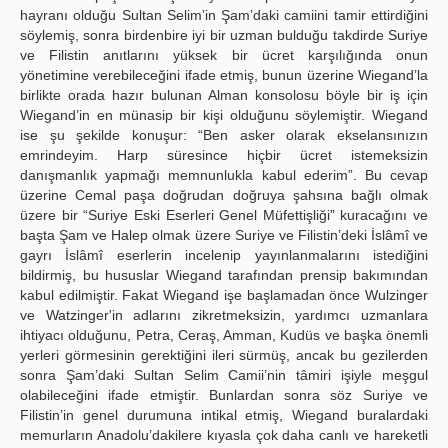
hayranı olduğu Sultan Selim’in Şam’daki camiini tamir ettirdiğini
söylemiş, sonra birdenbire iyi bir uzman bulduğu takdirde Suriye
ve Filistin anıtlarını yüksek bir ücret karşılığında onun
yönetimine verebileceğini ifade etmiş, bunun üzerine Wiegand’la
birlikte orada hazır bulunan Alman konsolosu böyle bir iş için
Wiegand’in en münasip bir kişi olduğunu söylemiştir. Wiegand
ise şu şekilde konuşur: “Ben asker olarak ekselansınızın
emrindeyim. Harp süresince hiçbir ücret istemeksizin
danışmanlık yapmağı memnunlukla kabul ederim”. Bu cevap
üzerine Cemal paşa doğrudan doğruya şahsına bağlı olmak
üzere bir “Suriye Eski Eserleri Genel Müfettişliği” kuracağını ve
başta Şam ve Halep olmak üzere Suriye ve Filistin’deki İslâmî ve
gayrı İslâmî eserlerin incelenip yayınlanmalarını istediğini
bildirmiş, bu hususlar Wiegand tarafından prensip bakımından
kabul edilmiştir. Fakat Wiegand işe başlamadan önce Wulzinger
ve Watzinger'in adlarını zikretmeksizin, yardımcı uzmanlara
ihtiyacı olduğunu, Petra, Ceraş, Amman, Kudüs ve başka önemli
yerleri görmesinin gerektiğini ileri sürmüş, ancak bu gezilerden
sonra Şam’daki Sultan Selim Camii’nin tâmiri işiyle meşgul
olabileceğini ifade etmiştir. Bunlardan sonra söz Suriye ve
Filistin’in genel durumuna intikal etmiş, Wiegand buralardaki
memurların Anadolu’dakilere kıyasla çok daha canlı ve hareketli