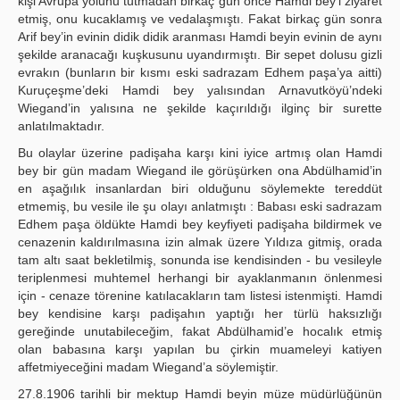
kişi Avrupa yolunu tutmadan birkaç gün önce Hamdi bey’i ziyaret
etmiş, onu kucaklamış ve vedalaşmıştı. Fakat birkaç gün sonra
Arif bey’in evinin didik didik aranması Hamdi beyin evinin de aynı
şekilde aranacağı kuşkusunu uyandırmıştı. Bir sepet dolusu gizli
evrakın (bunların bir kısmı eski sadrazam Edhem paşa’ya aitti)
Kuruçeşme’deki Hamdi bey yalısından Arnavutköyü’ndeki
Wiegand’in yalısına ne şekilde kaçırıldığı ilginç bir surette
anlatılmaktadır.
Bu olaylar üzerine padişaha karşı kini iyice artmış olan Hamdi
bey bir gün madam Wiegand ile görüşürken ona Abdülhamid’in
en aşağılık insanlardan biri olduğunu söylemekte tereddüt
etmemiş, bu vesile ile şu olayı anlatmıştı : Babası eski sadrazam
Edhem paşa öldükte Hamdi bey keyfiyeti padişaha bildirmek ve
cenazenin kaldırılmasına izin almak üzere Yıldıza gitmiş, orada
tam altı saat bekletilmiş, sonunda ise kendisinden - bu vesileyle
teriplenmesi muhtemel herhangi bir ayaklanmanın önlenmesi
için - cenaze törenine katılacakların tam listesi istenmişti. Hamdi
bey kendisine karşı padişahın yaptığı her türlü haksızlığı
gereğinde unutabileceğim, fakat Abdülhamid’e hocalık etmiş
olan babasına karşı yapılan bu çirkin muameleyi katiyen
affetmiyeceğini madam Wiegand’a söylemiştir.
27.8.1906 tarihli bir mektup Hamdi beyin müze müdürlüğünün