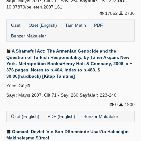
Sayı:
Mayıs 2007, Cilt 71 - Sayı 260
Sayfalar:
161-222
DOI:
10.37879/belleten.2007.161
17852
2736
Özet
Özet (English)
Tam Metin
PDF
Benzer Makaleler
A Shameful Act: The Armenian Genocide and the
Question of Turkish Responsibility, by Taner Akçam. New
York: Metropolitan Books/Henry Holt & Company, 2006. x +
376 pages. Notes to p.464. Index to p.483. $
30.00(hardback) [Kitap Tanıtımı]
Yücel Güçlü
Sayı:
Mayıs 2007, Cilt 71 - Sayı 260
Sayfalar:
223-240
0
1900
Özet (English)
PDF (English)
Benzer Makaleler
Osmanlı Devleti'nin Son Döneminde Uşak'ta Halıcılığın
Makineleşme Süreci