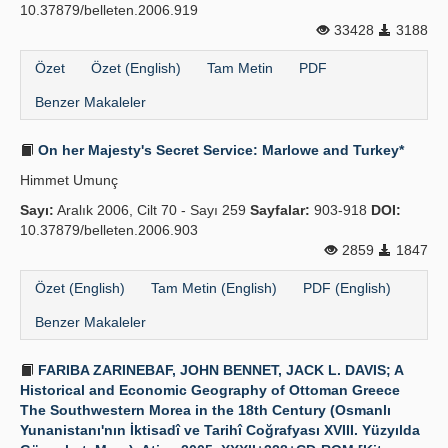
10.37879/belleten.2006.919
33428
3188
Özet
Özet (English)
Tam Metin
PDF
Benzer Makaleler
On her Majesty's Secret Service: Marlowe and Turkey*
Himmet Umunç
Sayı:
Aralık 2006, Cilt 70 - Sayı 259
Sayfalar:
903-918
DOI:
10.37879/belleten.2006.903
2859
1847
Özet (English)
Tam Metin (English)
PDF (English)
Benzer Makaleler
FARIBA ZARINEBAF, JOHN BENNET, JACK L. DAVIS; A
Historical and Economic Geography of Ottoman Greece
The Southwestern Morea in the 18th Century (Osmanlı
Yunanistanı'nın İktisadî ve Tarihî Coğrafyası XVIII. Yüzyılda