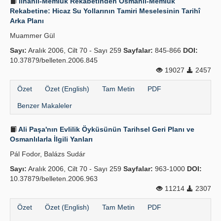
İlhanlı-Memlûk Rekabetinden Osmanlı-Memlûk
Rekabetine: Hicaz Su Yollarının Tamiri Meselesinin Tarihî
Arka Planı
Muammer Gül
Sayı:
Aralık 2006, Cilt 70 - Sayı 259
Sayfalar:
845-866
DOI:
10.37879/belleten.2006.845
19027
2457
Özet
Özet (English)
Tam Metin
PDF
Benzer Makaleler
Ali Paşa'nın Evlilik Öyküsünün Tarihsel Geri Planı ve
Osmanlılarla İlgili Yanları
Pál Fodor, Balázs Sudár
Sayı:
Aralık 2006, Cilt 70 - Sayı 259
Sayfalar:
963-1000
DOI:
10.37879/belleten.2006.963
11214
2307
Özet
Özet (English)
Tam Metin
PDF