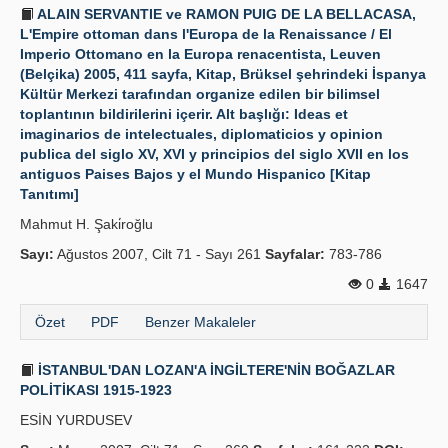
ALAIN SERVANTIE ve RAMON PUIG DE LA BELLACASA,
L'Empire ottoman dans l'Europa de la Renaissance / El
Imperio Ottomano en la Europa renacentista, Leuven
(Belçika) 2005, 411 sayfa, Kitap, Brüksel şehrindeki İspanya
Kültür Merkezi tarafından organize edilen bir bilimsel
toplantının bildirilerini içerir. Alt başlığı: Ideas et
imaginarios de intelectuales, diplomaticios y opinion
publica del siglo XV, XVI y principios del siglo XVII en los
antiguos Paises Bajos y el Mundo Hispanico [Kitap
Tanıtımı]
Mahmut H. Şaki̇roğlu
Sayı:
Ağustos 2007, Cilt 71 - Sayı 261
Sayfalar:
783-786
0
1647
Özet
PDF
Benzer Makaleler
İSTANBUL'DAN LOZAN'A İNGİLTERE'NİN BOĞAZLAR
POLİTİKASI 1915-1923
ESİN YURDUSEV