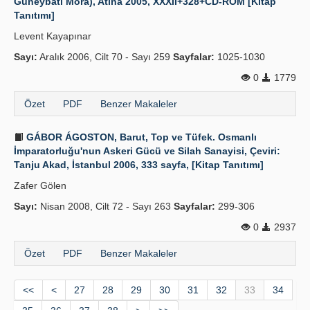
Güneybatı Mora), Atina 2005, XXXII+328+CD-ROM [Kitap
Tanıtımı]
Levent Kayapınar
Sayı:
Aralık 2006, Cilt 70 - Sayı 259
Sayfalar:
1025-1030
0
1779
Özet
PDF
Benzer Makaleler
GÁBOR ÁGOSTON, Barut, Top ve Tüfek. Osmanlı
İmparatorluğu'nun Askeri Gücü ve Silah Sanayisi, Çeviri:
Tanju Akad, İstanbul 2006, 333 sayfa, [Kitap Tanıtımı]
Zafer Gölen
Sayı:
Nisan 2008, Cilt 72 - Sayı 263
Sayfalar:
299-306
0
2937
Özet
PDF
Benzer Makaleler
<<
<
27
28
29
30
31
32
33
34