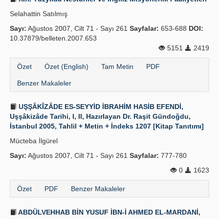
Selahattin Satılmış
Sayı:
Ağustos 2007, Cilt 71 - Sayı 261
Sayfalar:
653-688
DOI:
10.37879/belleten.2007.653
5151
2419
Özet
Özet (English)
Tam Metin
PDF
Benzer Makaleler
UŞŞÂKÎZÂDE ES-SEYYİD İBRAHİM HASİB EFENDİ,
Uşşâkizâde Tarihi, I, II, Hazırlayan Dr. Raşit Gündoğdu,
İstanbul 2005, Tahlil + Metin + İndeks 1207 [Kitap Tanıtımı]
Mücteba İlgürel
Sayı:
Ağustos 2007, Cilt 71 - Sayı 261
Sayfalar:
777-780
0
1623
Özet
PDF
Benzer Makaleler
ABDÜLVEHHAB BİN YUSUF İBN-İ AHMED EL-MARDANİ,