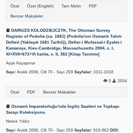
Özet
Özet (English)
Tam Metin
PDF
Benzer Makaleler
DARIUZS KOLODZIEJCZYK, The Ottoman Survey
Register of Podolia (ca. 1681) (Podolia'nın Osmanlı Tahrir
Defteri (Yaklaşık 1681 Tarihli)), Defter-i Mufassal-i Eyalet-i
Kamaniçe, Kiev-Cambridge, Massachusetts 2004, c. I,
XI+XVII+672+VI harita, c. II, 362 [Kitap Tanıtımı]
Ayşe Kayapınar
Sayı:
Aralık 2006, Cilt 70 - Sayı 259
Sayfalar:
1011-1018
0
2034
Özet
PDF
Benzer Makaleler
Osmanlı İmparatorluğu'nda İngiliz Saatleri ve Topkapı
Sarayı Koleksiyonu
Netice Yıldız
Sayı:
Aralık 2006, Cilt 70 - Sayı 259
Sayfalar:
919-962
DOI: