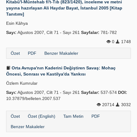
Kitabü'l-Müntehab fi't-Tıb (823/1420), inceleme ve metni
yayına hazırlayan Ali Haydar Bayat, İstanbul 2005 [Kitap
Tanıtımı]
Esin Kâhya
Sayı:
Ağustos 2007, Cilt 71 - Sayı 261
Sayfalar:
781-782
0
1748
Özet
PDF
Benzer Makaleler
Orta Avrupa'nın Kaderini Değiştiren Savaş: Mohaç
Öncesi, Sonrası ve Kastilya'da Yankısı
Özlem Kumrular
Sayı:
Ağustos 2007, Cilt 71 - Sayı 261
Sayfalar:
537-574
DOI:
10.37879/belleten.2007.537
20714
3032
Özet
Özet (English)
Tam Metin
PDF
Benzer Makaleler