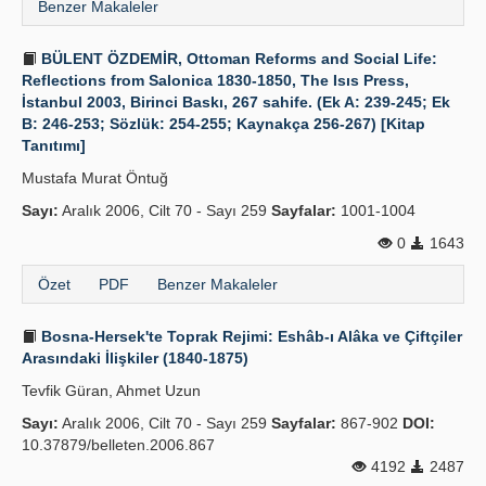
Benzer Makaleler
BÜLENT ÖZDEMİR, Ottoman Reforms and Social Life:
Reflections from Salonica 1830-1850, The Isıs Press,
İstanbul 2003, Birinci Baskı, 267 sahife. (Ek A: 239-245; Ek
B: 246-253; Sözlük: 254-255; Kaynakça 256-267) [Kitap
Tanıtımı]
Mustafa Murat Öntuğ
Sayı:
Aralık 2006, Cilt 70 - Sayı 259
Sayfalar:
1001-1004
0
1643
Özet
PDF
Benzer Makaleler
Bosna-Hersek'te Toprak Rejimi: Eshâb-ı Alâka ve Çiftçiler
Arasındaki İlişkiler (1840-1875)
Tevfik Güran, Ahmet Uzun
Sayı:
Aralık 2006, Cilt 70 - Sayı 259
Sayfalar:
867-902
DOI:
10.37879/belleten.2006.867
4192
2487