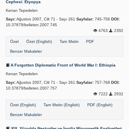
Cephesi: Etyopya
Yayın Politikaları
Kenan Tepedelen
Sayı:
Kılavuzlar
Ağustos 2007, Cilt 71 - Sayı 261
Sayfalar:
745-756
DOI:
10.37879/belleten.2007.745
İletişim
4763
2392
Özet
Özet (English)
Tam Metin
PDF
Benzer Makaleler
A Forgotten Diplomatic Front of World War I: Ethiopia
Kenan Tepedelen
Sayı:
Ağustos 2007, Cilt 71 - Sayı 261
Sayfalar:
757-768
DOI:
10.37879/belleten.2007.757
7222
2932
Özet (English)
Tam Metin (English)
PDF (English)
Benzer Makaleler
XIX. Yüzyılda Nesturiler ve İngiliz Misyonerlik Faaliyetleri