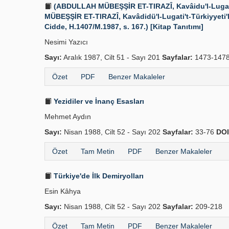
(ABDULLAH MÜBEŞŞİR ET-TIRAZÎ, Kavâidu'l-Lugati't
MÜBEŞŞİR ET-TIRAZÎ, Kavâdidü'l-Lugati't-Türkiyyeti'
Cidde, H.1407/M.1987, s. 167.) [Kitap Tanıtımı]
Nesimi Yazıcı
Sayı:
Aralık 1987, Cilt 51 - Sayı 201
Sayfalar:
1473-147
Özet
PDF
Benzer Makaleler
Yezidiler ve İnanç Esasları
Mehmet Aydın
Sayı:
Nisan 1988, Cilt 52 - Sayı 202
Sayfalar:
33-76
DOI
Özet
Tam Metin
PDF
Benzer Makaleler
Türkiye'de İlk Demiryolları
Esin Kâhya
Sayı:
Nisan 1988, Cilt 52 - Sayı 202
Sayfalar:
209-218
Özet
Tam Metin
PDF
Benzer Makaleler