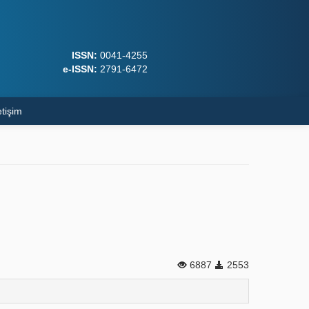
ISSN:
0041-4255
e-ISSN:
2791-6472
etişim
6887
2553