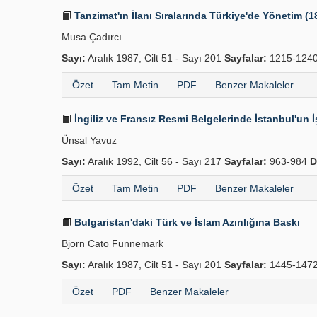
Tanzimat'ın İlanı Sıralarında Türkiye'de Yönetim (
Musa Çadırcı
Sayı:
Aralık 1987, Cilt 51 - Sayı 201
Sayfalar:
1215-124
Özet
Tam Metin
PDF
Benzer Makaleler
İngiliz ve Fransız Resmi Belgelerinde İstanbul'un İ
Ünsal Yavuz
Sayı:
Aralık 1992, Cilt 56 - Sayı 217
Sayfalar:
963-984
D
Özet
Tam Metin
PDF
Benzer Makaleler
Bulgaristan'daki Türk ve İslam Azınlığına Baskı
Bjorn Cato Funnemark
Sayı:
Aralık 1987, Cilt 51 - Sayı 201
Sayfalar:
1445-147
Özet
PDF
Benzer Makaleler