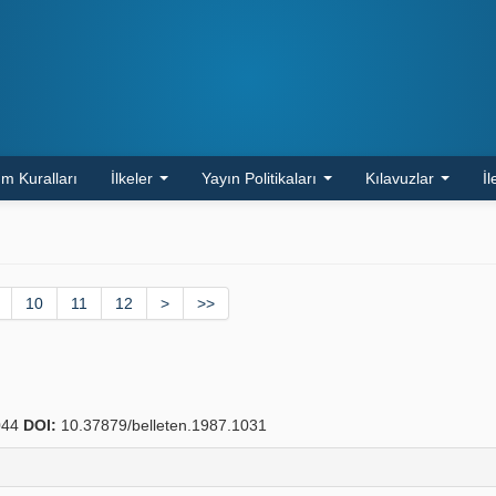
m Kuralları
İlkeler
Yayın Politikaları
Kılavuzlar
İl
10
11
12
>
>>
044
DOI:
10.37879/belleten.1987.1031