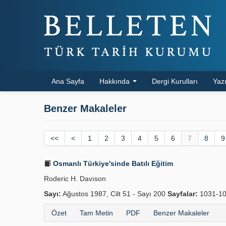
Ana Sayfa
Hakkında
Dergi Kurulları
Yazı
Benzer Makaleler
<<
<
1
2
3
4
5
6
7
8
9
Osmanlı Türkiye'sinde Batılı Eğitim
Roderic H. Davıson
Sayı:
Ağustos 1987, Cilt 51 - Sayı 200
Sayfalar:
1031-1
Özet
Tam Metin
PDF
Benzer Makaleler