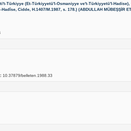
-Türkiyye (Et-Türkiyyetü'l-Osmaniyye ve't-Türkiyyetü'l-Hadise),
l-Hadîse, Cidde, H.1407/M.1987, s. 178.) (ABDULLAH MÜBEŞŞİR ET-
8
:
10.37879/belleten.1988.33