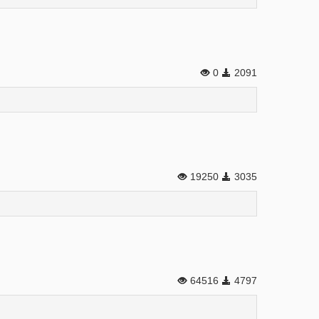
0
2091
19250
3035
64516
4797