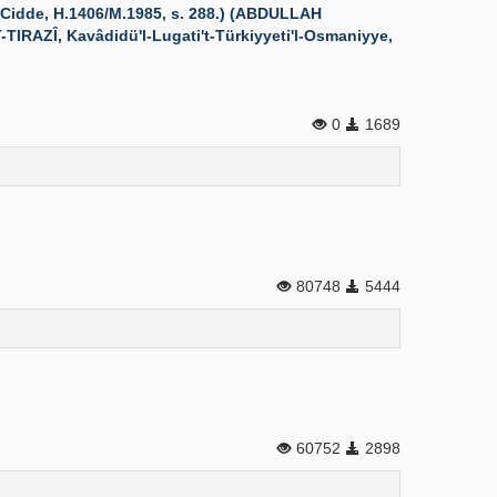
 Cidde, H.1406/M.1985, s. 288.) (ABDULLAH
TIRAZÎ, Kavâdidü'l-Lugati't-Türkiyyeti'l-Osmaniyye,
0
1689
80748
5444
60752
2898