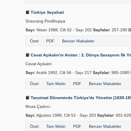
Türkiye Seyahati
Srisurang Poolthupya
Sayı:
Nisan 1988, Cilt 52 - Sayı 202
Sayfalar:
257-290
D
Özet
PDF
Benzer Makaleler
Cevat Açıkalın'ın Anıları : 2. Dünya Savaşının İlk Yı
Cevat Açıkalın
Sayı:
Aralık 1992, Cilt 56 - Sayı 217
Sayfalar:
985-1080
Özet
Tam Metin
PDF
Benzer Makaleler
Tanzimat Döneminde Türkiye'de Yönetim (1839-18
Musa Çadırcı
Sayı:
Ağustos 1988, Cilt 52 - Sayı 203
Sayfalar:
601-62
Özet
Tam Metin
PDF
Benzer Makaleler