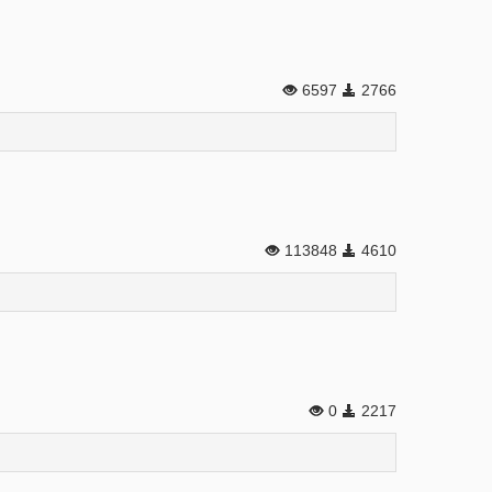
6597
2766
113848
4610
0
2217