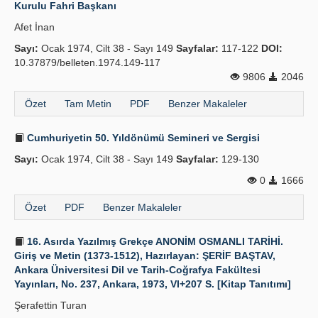
Kurulu Fahri Başkanı
Afet İnan
Sayı:
Ocak 1974, Cilt 38 - Sayı 149
Sayfalar:
117-122
DOI:
10.37879/belleten.1974.149-117
9806
2046
Özet
Tam Metin
PDF
Benzer Makaleler
Cumhuriyetin 50. Yıldönümü Semineri ve Sergisi
Sayı:
Ocak 1974, Cilt 38 - Sayı 149
Sayfalar:
129-130
0
1666
Özet
PDF
Benzer Makaleler
16. Asırda Yazılmış Grekçe ANONİM OSMANLI TARİHİ.
Giriş ve Metin (1373-1512), Hazırlayan: ŞERİF BAŞTAV,
Ankara Üniversitesi Dil ve Tarih-Coğrafya Fakültesi
Yayınları, No. 237, Ankara, 1973, VI+207 S. [Kitap Tanıtımı]
Şerafettin Turan