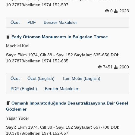
10.37879/belleten.1974.152-597
0
2623
Özet
PDF
Benzer Makaleler
Early Ottoman Monuments in Bulgarian Thrace
Machiel Kıel
Sayı:
Ekim 1974, Cilt 38 - Sayı 152
Sayfalar:
635-656
DOI:
10.37879/belleten.1974.152-635
7451
2600
Özet
Özet (English)
Tam Metin (English)
PDF (English)
Benzer Makaleler
Osmanlı İmparatorluğunda Desantralizasyona Dair Genel
Gözlemler
Yaşar Yücel
Sayı:
Ekim 1974, Cilt 38 - Sayı 152
Sayfalar:
657-708
DOI:
10.37879/belleten.1974.152-657