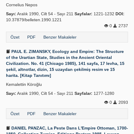
Cornelius Nepos
Yayın Politikaları
Sayı:
Aralık 1990, Cilt 54 - Sayı 211
Sayfalar:
1221-1232
DOI:
10.37879/belleten.1990.1221
Kılavuzlar
0
2737
İletişim
Özet
PDF
Benzer Makaleler
PAUL E. ZIMANSKY, Ecology and Empire: The Structure
of the Urartian State, Studies in the Ancient Oriental
Civilization. No. 41 (Chicago 1985), 141 sayfa, 17 levha, 15
şekil, altnotlar, dizin, 15 uzaydan çekilmiş resim ve 15
harita. [Kitap Tanıtımı]
Kemalettin Köroğlu
Sayı:
Aralık 1990, Cilt 54 - Sayı 211
Sayfalar:
1277-1280
0
2093
Özet
PDF
Benzer Makaleler
DANIEL PANZAC, La Peste Dans L'Empire Ottoman, 1700-