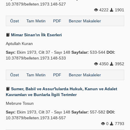
10.37879/belleten.1973.148-527
4222
1901
Özet
Tam Metin
PDF
Benzer Makaleler
Mimar Sinan'ın İlk Eserleri
Aptullah Kuran
Sayı:
Ekim 1973, Cilt 37 - Sayı 148
Sayfalar:
533-544
DOI:
10.37879/belleten.1973.148-533
4350
3952
Özet
Tam Metin
PDF
Benzer Makaleler
Sumer, Babil ve Assur'lularda Hukuk, Kanun ve Adalet
Kavramları ve Bunlarla İlgili Terimler
Mebrure Tosun
Sayı:
Ekim 1973, Cilt 37 - Sayı 148
Sayfalar:
557-582
DOI:
10.37879/belleten.1973.148-557
0
7793