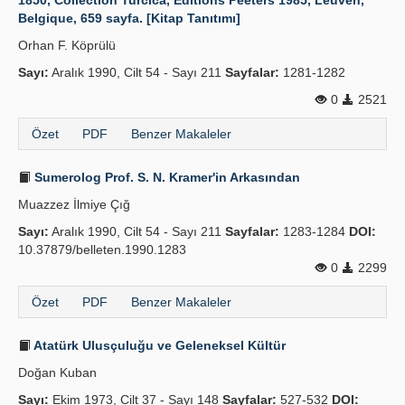
1850, Collection Turcica, Editions Peeters 1985, Leuven,
Belgique, 659 sayfa. [Kitap Tanıtımı]
Orhan F. Köprülü
Sayı:
Aralık 1990, Cilt 54 - Sayı 211
Sayfalar:
1281-1282
0
2521
Özet
PDF
Benzer Makaleler
Sumerolog Prof. S. N. Kramer'in Arkasından
Muazzez İlmiye Çığ
Sayı:
Aralık 1990, Cilt 54 - Sayı 211
Sayfalar:
1283-1284
DOI:
10.37879/belleten.1990.1283
0
2299
Özet
PDF
Benzer Makaleler
Atatürk Ulusçuluğu ve Geleneksel Kültür
Doğan Kuban
Sayı:
Ekim 1973, Cilt 37 - Sayı 148
Sayfalar:
527-532
DOI: