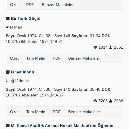
Özet
PDF
Benzer Makaleler
Bir Tarih Göçtü
Afet İnan
Sayı:
Ocak 1974, Cilt 38 - Sayı 149
Sayfalar:
31-34
DOI:
10.37879/belleten.1974.149-31
1914
1851
Özet
Tam Metin
PDF
Benzer Makaleler
İsmet İnönü
Uluğ İğdemir
Sayı:
Ocak 1974, Cilt 38 - Sayı 149
Sayfalar:
35-40
DOI:
10.37879/belleten.1974.149-35
5206
2069
Özet
Tam Metin
PDF
Benzer Makaleler
M. Kemal Atatürk Ankara Hukuk Mektebi'nin Öğretim