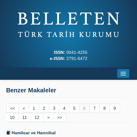
ISSN:
0041-4255
e-ISSN:
2791-6472
Ana Sayfa
Benzer Makaleler
Hakkında
<<
Dergi Kurulları
<
1
2
3
4
5
6
7
8
9
10
11
12
>
>>
Yazım Kuralları
Hamilcar ve Hannibal
İlkeler