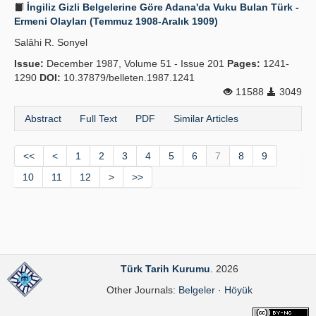
İngiliz Gizli Belgelerine Göre Adana'da Vuku Bulan Türk -
Ermeni Olayları (Temmuz 1908-Aralık 1909)
Salâhi R. Sonyel
Issue:
December 1987, Volume 51 - Issue 201
Pages:
1241-
1290
DOI:
10.37879/belleten.1987.1241
11588
3049
Abstract
Full Text
PDF
Similar Articles
<<
<
1
2
3
4
5
6
7
8
9
10
11
12
>
>>
Türk Tarih Kurumu
. 2026
Other Journals:
Belgeler
·
Höyük