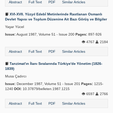
Abstract
Full Text
PDF
Similar Articles
XVI-XVII. Yüzyıl Edebî Metinlerinde Rastlanan Osmanlı
Devlet Yapısı ve Toplum Düzenine Ait Bazı Görüş ve Bilgiler
Yaşar Yücel
Issue:
August 1987, Volume 51 - Issue 200
Pages:
897-926
4767
2184
Abstract
Full Text
PDF
Similar Articles
Tanzimat'ın İlanı Sıralarında Türkiye'de Yönetim (1826-
1839)
Musa Çadırcı
Issue:
December 1987, Volume 51 - Issue 201
Pages:
1215-
1240
DOI:
10.37879/belleten.1987.1215
6597
2766
Abstract
Full Text
PDF
Similar Articles