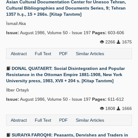
Asian Cultural Documentation Center for Unesco Tehran,
Cultural Bibliographies and Documents Series, 9; Tehran
Publication Policies
1357 h.ş., 15 + 266s. [Kitap Tanıtımı]
Guidelines
İsmail Aka
Issue:
Contact Us
August 1986, Volume 50 - Issue 197
Pages:
603-606
2266
1675
Abstract
Full Text
PDF
Similar Articles
DONAL QUATAERT: Social Disintegration and Popular
Resistance in the Ottoman Empire 1881-1908, New York
University press, 1983, XVII + 204 s. [Kitap Tanıtımı]
İlber Ortaylı
Issue:
August 1986, Volume 50 - Issue 197
Pages:
611-612
1808
1666
Abstract
Full Text
PDF
Similar Articles
SURAIYA FAROQHI: Peasants, Dervishes and Traders in