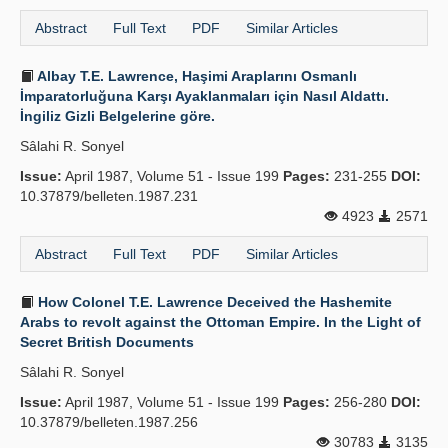
Abstract
Full Text
PDF
Similar Articles
Albay T.E. Lawrence, Haşimi Araplarını Osmanlı
İmparatorluğuna Karşı Ayaklanmaları için Nasıl Aldattı.
İngiliz Gizli Belgelerine göre.
Sâlahi R. Sonyel
Issue:
April 1987, Volume 51 - Issue 199
Pages:
231-255
DOI:
10.37879/belleten.1987.231
4923
2571
Abstract
Full Text
PDF
Similar Articles
How Colonel T.E. Lawrence Deceived the Hashemite
Arabs to revolt against the Ottoman Empire. In the Light of
Secret British Documents
Sâlahi R. Sonyel
Issue:
April 1987, Volume 51 - Issue 199
Pages:
256-280
DOI:
10.37879/belleten.1987.256
30783
3135