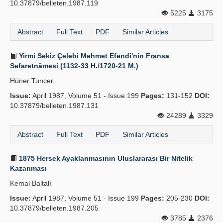
10.37879/belleten.1987.119
5225
3175
Abstract
Full Text
PDF
Similar Articles
Yirmi Sekiz Çelebi Mehmet Efendi'nin Fransa
Sefaretnâmesi (1132-33 H./1720-21 M.)
Hüner Tuncer
Issue:
April 1987, Volume 51 - Issue 199
Pages:
131-152
DOI:
10.37879/belleten.1987.131
24289
3329
Abstract
Full Text
PDF
Similar Articles
1875 Hersek Ayaklanmasının Uluslararası Bir Nitelik
Kazanması
Kemal Baltalı
Issue:
April 1987, Volume 51 - Issue 199
Pages:
205-230
DOI:
10.37879/belleten.1987.205
3785
2376