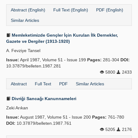
Abstract (English)
Full Text (English)
PDF (English)
Similar Articles
Memleketimizde Gençler İçin Kurulan İlk Dernekler,
Gazete ve Dergiler (1913-1920)
A. Fevziye Tansel
Issue:
April 1987, Volume 51 - Issue 199
Pages:
281-304
DOI:
10.37879/belleten.1987.281
5800
2433
Abstract
Full Text
PDF
Similar Articles
Divriği Sancağı Kanunnameleri
Zeki Arıkan
Issue:
August 1987, Volume 51 - Issue 200
Pages:
761-780
DOI:
10.37879/belleten.1987.761
5205
2176