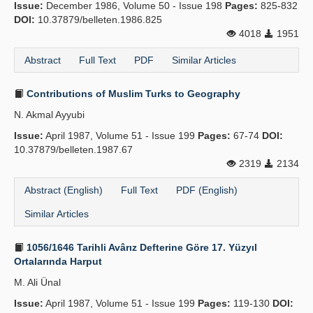
Issue:
December 1986, Volume 50 - Issue 198
Pages:
825-832
DOI:
10.37879/belleten.1986.825
4018
1951
Abstract
Full Text
PDF
Similar Articles
Contributions of Muslim Turks to Geography
N. Akmal Ayyubi
Issue:
April 1987, Volume 51 - Issue 199
Pages:
67-74
DOI:
10.37879/belleten.1987.67
2319
2134
Abstract (English)
Full Text
PDF (English)
Similar Articles
1056/1646 Tarihli Avârız Defterine Göre 17. Yüzyıl
Ortalarında Harput
M. Ali Ünal
Issue:
April 1987, Volume 51 - Issue 199
Pages:
119-130
DOI: