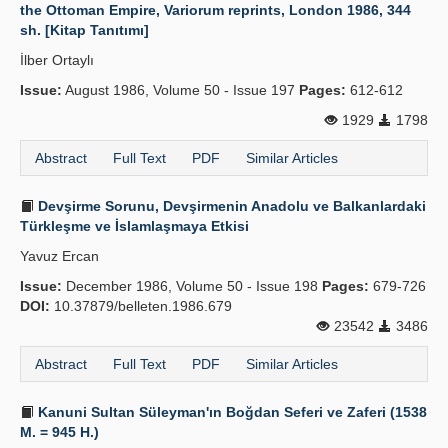
the Ottoman Empire, Variorum reprints, London 1986, 344
sh. [Kitap Tanıtımı]
İlber Ortaylı
Issue:
August 1986, Volume 50 - Issue 197
Pages:
612-612
1929
1798
Abstract
Full Text
PDF
Similar Articles
Devşirme Sorunu, Devşirmenin Anadolu ve Balkanlardaki
Türkleşme ve İslamlaşmaya Etkisi
Yavuz Ercan
Issue:
December 1986, Volume 50 - Issue 198
Pages:
679-726
DOI:
10.37879/belleten.1986.679
23542
3486
Abstract
Full Text
PDF
Similar Articles
Kanuni Sultan Süleyman'ın Boğdan Seferi ve Zaferi (1538
M. = 945 H.)