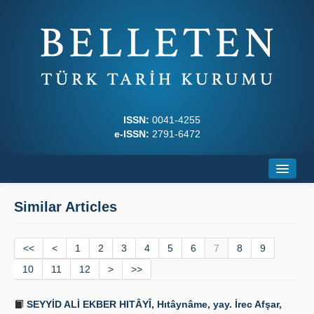
ISSN:
0041-4255
e-ISSN:
2791-6472
Home
Similar Articles
About
<<
Journal Boards
<
1
2
3
4
5
6
7
8
9
10
11
12
>
>>
Writing Rules
SEYYİD ALİ EKBER HITÂYÎ, Hıtâynâme, yay. İrec Afşar,
Principles