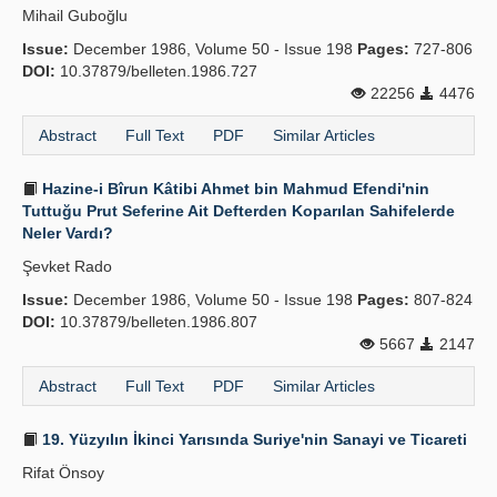
Mihail Guboğlu
Issue:
December 1986, Volume 50 - Issue 198
Pages:
727-806
DOI:
10.37879/belleten.1986.727
22256
4476
Abstract
Full Text
PDF
Similar Articles
Hazine-i Bîrun Kâtibi Ahmet bin Mahmud Efendi'nin
Tuttuğu Prut Seferine Ait Defterden Koparılan Sahifelerde
Neler Vardı?
Şevket Rado
Issue:
December 1986, Volume 50 - Issue 198
Pages:
807-824
DOI:
10.37879/belleten.1986.807
5667
2147
Abstract
Full Text
PDF
Similar Articles
19. Yüzyılın İkinci Yarısında Suriye'nin Sanayi ve Ticareti
Rifat Önsoy