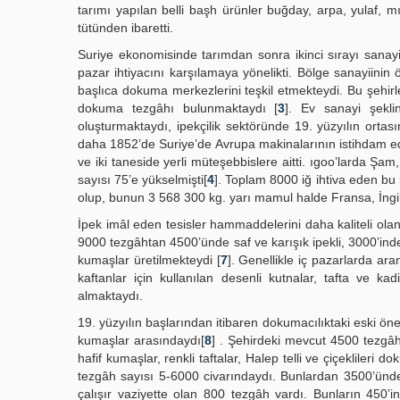
tarımı yapılan belli başh ürünler buğday, arpa, yulaf, mıs
tütünden ibaretti.
Suriye ekonomisinde tarımdan sonra ikinci sırayı sanayi
pazar ihtiyacını karşılamaya yönelikti. Bölge sanayii
başlıca dokuma merkezlerini teşkil etmekteydi. Bu şehir
dokuma tezgâhı bulunmaktaydı [
3
]. Ev sanayi şekli
oluşturmaktaydı, ipekçilik sektöründe 19. yüzyılın ort
daha 1852’de Suriye’de Avrupa makinalarının istihdam edild
ve iki taneside yerli müteşebbislere aitti. ıgoo’larda Ş
sayısı 75’e yükselmişti[
4
]. Toplam 8000 iğ ihtiva eden bu i
olup, bunun 3 568 300 kg. yarı mamul halde Fransa, İngilt
İpek imâl eden tesisler hammaddelerini daha kaliteli ola
9000 tezgâhtan 4500’ünde saf ve karışık ipekli, 3000’ind
kumaşlar üretilmekteydi [
7
]. Genellikle iç pazarlarda ar
kaftanlar için kullanılan desenli kutnalar, tafta ve kad
almaktaydı.
19. yüzyılın başlarından itibaren dokumacılıktaki eski 
kumaşlar arasındaydı[
8
] . Şehirdeki mevcut 4500 tezgâh
hafif kumaşlar, renkli taftalar, Halep telli ve çiçekli
tezgâh sayısı 5-6000 civarındaydı. Bunlardan 3500’ünde
çalışır vaziyette olan 800 tezgâh vardı. Bunların 450’i