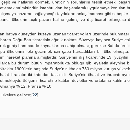
, çeşit ve hatlarını görmek, üreticinin sorunlarını tesbit etmek, başarıl
özetlemek mümkündür. İstanbul dan başlanılarak uygulamaya konulan bu
i çalışmaya nazaran sağlayacağı faydaların anlaşılmaması gibi sebeple
ancı ülkelerin açık pazarı haline gelmiş ve dış ticaret bilançosu d
ğudan batıya güneyden kuzeye uzanan ticaret yolları üzerinde bulunması
baren Doğu-Batı ticaretinin ağırlık noktası Süveyşe kayınca Suriye es
rek geniş hammadde kaynaklarına sahip olması, gerekse Batıda üretile
upa ülkelerinin ele geçirmek için çaba harcadıkları bir ülke olmuştu
ım hareket plânına almışlardır. Suriye’nin dış ticaretinde 19. yüzyılın 
larda bu durum bütün imparatorlukta olduğu gibi eyaletin aleyhine b
 Nitekim 1900’lerin başında Suriye’nin ithalatı 730 milyon kuruşa yükseld
thalat ihracatın iki katından fazla idi. Suriye’nin ithalat ve ihracatı aynı
etmekteydi. Bölgenin ticaretine katılan devletler ve ortalama katılma o
, Almanya % 12, Fransa % 10.
ı ülkelere gelince;[
22
]