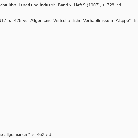
ichtt übtt Handtl und İndustrit, Band x, Heft 9 (1907), s. 728 v.d.
917, s. 425 vd. Allgemcine Wirtschaftliche Verhaeltnisse in Alcppo", Btr
ie allgcmcincn.", s. 462 v.d.