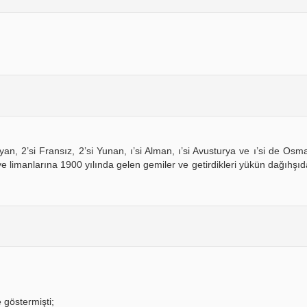
alyan, 2’si Fransız, 2’si Yunan, ı’si Alman, ı’si Avusturya ve ı’si de Os
iye limanlarına 1900 yılında gelen gemiler ve getirdikleri yükün dağıhşıda
 göstermişti;