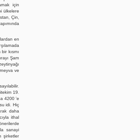
lamak için
i ülkelere
stan, Çin,
 yapımında
nlardan en
arşılamada
 bir kısmı
sırayı Şam
zeytinyağı
i meyva ve
ayılabilir.
itekim 19.
da 4200 ’e
u idi. Hiç
arak daha
ıyla ithal
önerilerde
la sanayi
şirketler