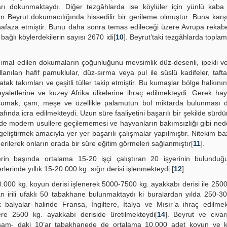
ları dokunmaktaydı. Diğer tezgâhlarda ise köylüler için yünlü kaba
n Beyrut dokumacılığında hissedilir bir gerileme olmuştur. Buna karşı
afaza etmiştir. Bunu daha sonra temas edileceği üzere Avrupa rekabet
ğlı köylerdekilerin sayısı 2670 idi[
10
]. Beyrut’taki tezgâhlarda toplam
 imal edilen dokumaların çoğunluğunu mevsimlik düz-desenli, ipekli 
lanılan hafif pamuklular, düz-sırma veya pul ile süslü kadifeler, tafta
ak takımları ve çeşitli tüller takip etmiştir. Bu kumaşlar bölge halkının
yaletlerine ve kuzey Afrika ülkelerine ihraç edilmekteydi. Gerek hay
umak, çam, meşe ve özellikle palamutun bol miktarda bulunması do
fında icra edilmekteydi. Uzun süre faaliyetini başarılı bir şekilde sürd
mde modern usullere geçilememesi ve hayvanların bakımsızlığı gibi nede
liştirmek amacıyla yer yer başarılı çalışmalar yapılmıştır. Nitekim ba
lerek onların orada bir süre eğitim görmeleri sağlanmıştır[
11
].
rin başında ortalama 15-20 işçi çalıştıran 20 işyerinin bulundu
lerinde yıllık 15-20.000 kg. sığır derisi işlenmekteydi [
12
].
0.000 kg. koyun derisi işlenerek 5000-7500 kg. ayakkabı derisi ile 250
ran irili ufaklı 50 tabakhane bulunmaktaydı ki buralardan yılda 250-3
 balyalar halinde Fransa, İngiltere, İtalya ve Mısır’a ihraç edilme
ere 2500 kg. ayakkabı deriside üretilmekteydi[
14
]. Beyrut ve civar
şam- daki 10’ar tabakhanede de ortalama 10.000 adet koyun ve ke