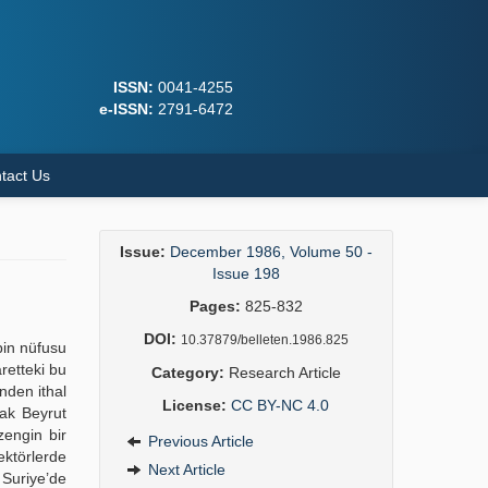
ISSN:
0041-4255
e-ISSN:
2791-6472
tact Us
Issue:
December 1986, Volume 50 -
Issue 198
Pages:
825-832
DOI:
10.37879/belleten.1986.825
bin nüfusu
retteki bu
Category:
Research Article
inden ithal
License:
CC BY-NC 4.0
rak Beyrut
zengin bir
Previous Article
ektörlerde
Next Article
. Suriye’de