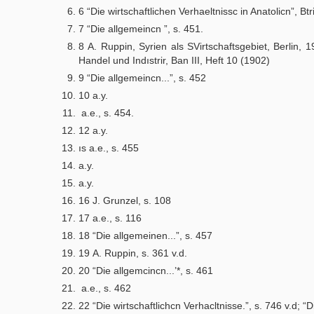
6 “Die wirtschaftlichen Verhaeltnissc in Anatolicn”, Btr
7 “Die allgemeincn ”, s. 451.
8 A. Ruppin, Syrien als SVirtschaftsgebiet, Berlin, 1
Handel und Indıstrir, Ban III, Heft 10 (1902)
9 “Die allgemeincn...”, s. 452
10 a.y.
a.e., s. 454.
12 a.y.
ıs a.e., s. 455
a.y.
a.y.
16 J. Grunzel, s. 108
17 a.e., s. 116
18 “Die allgemeinen...”, s. 457
19 A. Ruppin, s. 361 v.d.
20 “Die allgemcincn...’*, s. 461
a.e., s. 462
22 “Die wirtschaftlichcn Verhacltnisse.”, s. 746 v.d; “D