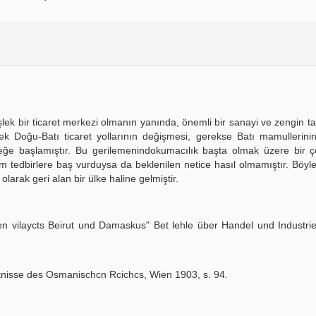
şlek bir ticaret merkezi olmanın yanında, önemli bir sanayi ve zengin ta
erek Doğu-Batı ticaret yollarının değişmesi, gerekse Batı mamullerin
eğe başlamıştır. Bu gerilemenindokumacılık başta olmak üzere bir ç
kım tedbirlere baş vurduysa da beklenilen netice hasıl olmamıştır. Böyl
olarak geri alan bir ülke haline gelmiştir.
 den vilaycts Beirut und Damaskus" Bet lehle über Handel und Industri
eltnisse des Osmanischcn Rcichcs, Wien 1903, s. 94.