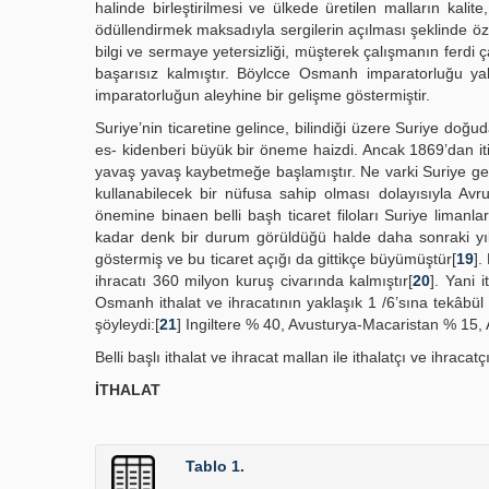
halinde birleştirilmesi ve ülkede üretilen malların kalite
ödüllendirmek maksadıyla sergilerin açılması şeklinde 
bilgi ve sermaye yetersizliği, müşterek çalışmanın ferd
başarısız kalmıştır. Böylcce Osmanh imparatorluğu yab
imparatorluğun aleyhine bir gelişme göstermiştir.
Suriye’nin ticaretine gelince, bilindiği üzere Suriye do
es- kidenberi büyük bir öneme haizdi. Ancak 1869’dan iti
yavaş yavaş kaybetmeğe başlamıştır. Ne varki Suriye ge
kullanabilecek bir nüfusa sahip olması dolayısıyla Avr
önemine binaen belli başh ticaret filoları Suriye limanlar
kadar denk bir durum görüldüğü halde daha sonraki yıl
göstermiş ve bu ticaret açığı da gittikçe büyümüştür[
19
].
ihracatı 360 milyon kuruş civarında kalmıştır[
20
]. Yani i
Osmanh ithalat ve ihracatının yaklaşık 1 /6’sına tekâbül 
şöyleydi:[
21
] Ingiltere % 40, Avusturya-Macaristan % 15
Belli başlı ithalat ve ihracat mallan ile ithalatçı ve ihracatç
İTHALAT
Tablo 1.