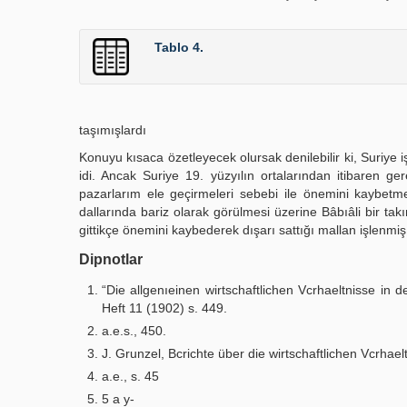
Tablo 4.
taşımışlardı
Konuyu kısaca özetleyecek olursak denilebilir ki, Suriye i
idi. Ancak Suriye 19. yüzyılın ortalarından itibaren g
pazarlarım ele geçirmeleri sebebi ile önemini kaybetm
dallarında bariz olarak görülmesi üzerine Bâbıâli bir ta
gittikçe önemini kaybederek dışarı sattığı mallan işlenmiş 
Dipnotlar
“Die allgenıeinen wirtschaftlichen Vcrhaeltnisse in
Heft 11 (1902) s. 449.
a.e.s., 450.
J. Grunzel, Bcrichte über die wirtschaftlichen Vcrha
a.e., s. 45
5 a y-