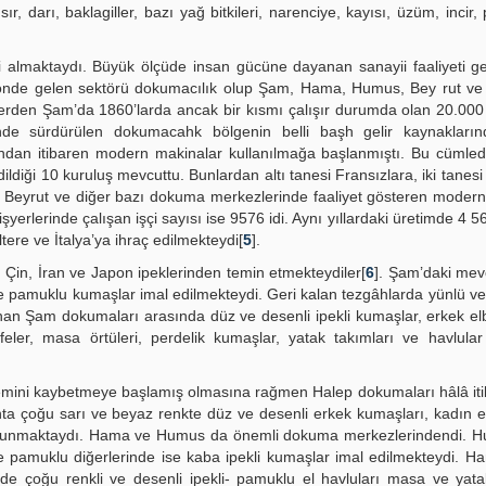
ır, darı, baklagiller, bazı yağ bitkileri, narenciye, kayısı, üzüm, incir
 almaktaydı. Büyük ölçüde insan gücüne dayanan sanayii faaliyeti gen
nin önde gelen sektörü dokumacılık olup Şam, Hama, Humus, Bey rut v
lerden Şam’da 1860’larda ancak bir kısmı çalışır durumda olan 20.000
nde sürdürülen dokumacahk bölgenin belli başh gelir kaynaklarınd
asından itibaren modern makinalar kullanılmağa başlanmıştı. Bu cümle
iği 10 kuruluş mevcuttu. Bunlardan altı tanesi Fransızlara, iki tanesi I
am, Beyrut ve diğer bazı dokuma merkezlerinde faaliyet gösteren modern 
şyerlerinde çalışan işçi sayısı ise 9576 idi. Aynı yıllardaki üretimde 4 
ere ve İtalya’ya ihraç edilmekteydi[
5
].
n Çin, İran ve Japon ipeklerinden temin etmekteydiler[
6
]. Şam’daki mevc
e pamuklu kumaşlar imal edilmekteydi. Geri kalan tezgâhlarda yünlü ve
anan Şam dokumaları arasında düz ve desenli ipekli kumaşlar, erkek elb
ifeler, masa örtüleri, perdelik kumaşlar, yatak takımları ve havlular 
önemini kaybetmeye başlamış olmasına rağmen Halep dokumaları hâlâ iti
ta çoğu sarı ve beyaz renkte düz ve desenli erkek kumaşları, kadın elb
leri dokunmaktaydı. Hama ve Humus da önemli dokuma merkezlerindendi. 
 pamuklu diğerlerinde ise kaba ipekli kumaşlar imal edilmekteydi. H
nde çoğu renkli ve desenli ipekli- pamuklu el havluları masa ve yatak