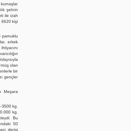
 kumaşlar
lık şehrin
i ile izah
 6620 kişi
ve pamuklu
lar, erkek
 ihtiyacını
vancılığın
layısıyla
ürmüş olan
nlerle bir
zı gençler
ğu Meşara
0-3500 kg.
00.000 kg.
kteydi. Bu
ındaki 50
çi derisi