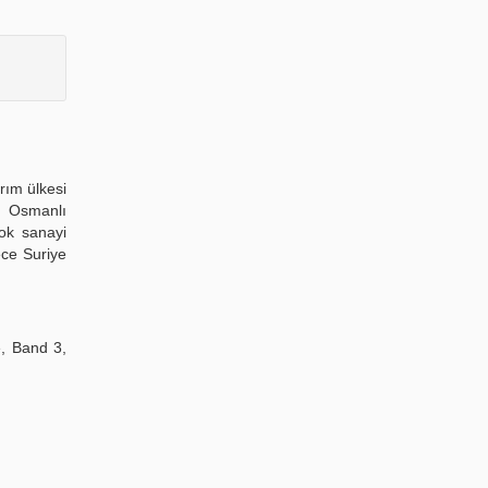
rım ülkesi
in Osmanlı
ok sanayi
ece Suriye
e, Band 3,