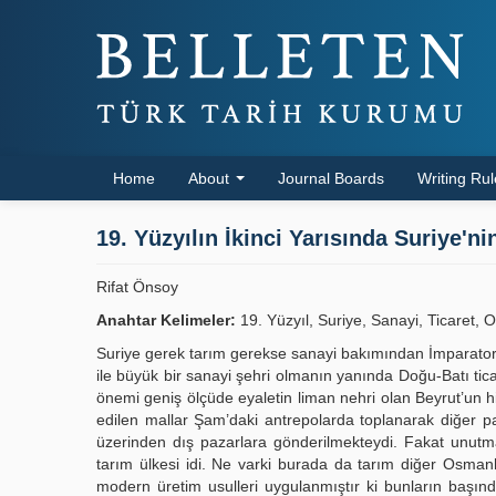
Home
About
Journal Boards
Writing Ru
19. Yüzyılın İkinci Yarısında Suriye'ni
Rifat Önsoy
Anahtar Kelimeler:
19. Yüzyıl, Suriye, Sanayi, Ticaret,
Suriye gerek tarım gerekse sanayi bakımından İmparatorl
ile büyük bir sanayi şehri olmanın yanında Doğu-Batı tica
önemi geniş ölçüde eyaletin liman nehri olan Beyrut’un h
edilen mallar Şam’daki antrepolarda toplanarak diğer pa
üzerinden dış pazarlara gönderilmekteydi. Fakat unutm
tarım ülkesi idi. Ne varki burada da tarım diğer Osmanh 
modern üretim usulleri uygulanmıştır ki bunların başınd