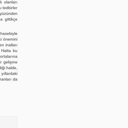
ı olanları
 tedbirler
r yüzünden
a gittikçe
 hasebiyle
ki önemini
n inalları
. Hatta bu
ortalarına
ir gelişme
iği halde,
 yıllardaki
ranları da