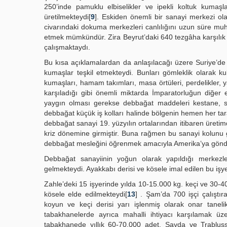
250’inde pamuklu elbiselikler ve ipekli koltuk kumaş
üretilmekteydi[
9
]. Eskiden önemli bir sanayi merkezi ola
civarındaki dokuma merkezleri canlılığını uzun süre muh
etmek mümkündür. Zira Beyrut’daki 640 tezgâha karşılık ba
çalışmaktaydı.
Bu kısa açıklamalardan da anlaşılacağı üzere Suriye’de
kumaşlar teşkil etmekteydi. Bunları gömleklik olarak kul
kumaşları, hamam takımları, masa örtüleri, perdelikler, yat
karşıladığı gibi önemli miktarda İmparatorluğun diğer e
yaygın olması gerekse debbağat maddeleri kestane, s
debbağat küçük iş kolları halinde bölgenin hemen her tara
debbağat sanayi 19. yüzyılın ortalarından itibaren üreti
kriz dönemine girmiştir. Buna rağmen bu sanayi kolunu ge
debbağat mesleğini öğrenmek amacıyla Amerika’ya gönderi
Debbağat sanayiinin yoğun olarak yapıldığı merkezle
gelmekteydi. Ayakkabı derisi ve kösele imal edilen bu işyer
Zahle’deki 15 işyerinde yılda 10-15.000 kg. keçi ve 30-4
kösele elde edilmekteydi[
13
] . Şam’da 700 işçi çalıştı
koyun ve keçi derisi yarı işlenmiş olarak onar tanelik
tabakhanelerde ayrıca mahalli ihtiyacı karşılamak üz
tabakhanede yıllık 60-70.000 adet, Sayda ve Trablus