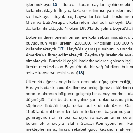
işlenmekteydi[
15
]. Buraya kadar sayılan şehirlerdeki t
kullanılmaktaydı. İhtiyaç fazlası üretim ise yarı işlenmiş
satılmaktaydı. Büyük baş hayvanlardaki kötü beslenme d
Mısır ve Batı Avrupa ülkelerinden ithal edilmekteydi. 
da kullanılmaktaydı. Nitekim 1880'lerde yalnız Beyrut’da 
Bölgenin diğer önemli bir sanayi kolu sabun imalatıydı
büyüğünün yıllık üretimi 200.000, İkincisinin 150.000
kullanılmaktaydı [
17
]. Hayfa’da çamaşır sabunu yanında 
Amerika’ya ihraç edilmekteydi. Zeytinyağı üretimide eyalet
almaktaydı. Buradaki çeşitli imalathanelerde çalışan işçi 
üretim merkezi olan Beyrut’da da bir yağ fabrikası bulunm
sebze konserve tesisi vardı[
18
].
Ülkedeki diğer sanayi kolları arasında ağaç işlemeciliği, has
Buraya kadar kısaca özetlemeye çalıştığımız sektörlerin
asrın ortalarında bölgenin gelişmiş bir sanayi merkezi o
düşmüştür. Tabii bu durum yalnız şam dokuma sanayii için
şüphesiz Babıâli başta dokumacılık olmak üzere Osma
1860’lardan itibaren bir takım tedbirlere başvurmuştur
gümrüğünün artırılması; sanayici ve işadamlarının sorunl
bulunmak amacıyla Islah-ı Sanayi Komisyonu’nun kuru
mekteplerinin açılması; rekabet gücü kazandırmak ve o