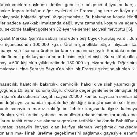
abakhanelerde işlenen deriler genellikle bölgenin ihtiyacını karşı
 halde İmparatorluğun diğer eyaletleri ile Fransa, İngiltere ve İtalya gib
olayısıyla bölgede göncülük gelişmemiştir. Bu bakımdan kösele Hindi
Deriler sadece ayakkabı imalatında değil, aynı zamanda koşum ve eğer
bu sektörde faaliyet gösteren 32 eyer ve semer atölyesi mevcuttu [l6].
. Eyalet Merkezi Şam’da sabun imal eden beş büyük kuruluş vardı. Bu
 ve üçüncüsünün 100.000 kg.dı. Üretim genellikle bölge ihtiyacını k
banyo ve el sabunu üreten bir fabrika bulunmaktaydı. Buradaki üretim
in önemli gelir kaynaklarından birisini teşkil etmiştir. Bu sektörde ilk 
sayısı 600 kişi olup yıllık üretimde 150.000 kg. civarındaydı. Diğer bir 
aktaydı. Yine Şam ve Beyrut’da birisi bir Fransız şirketine ait olan ik
ırcılık, halatcıhk, bakırcılık, demircilik, halıcılık ve silah yapımcılığı s
 çoğunda 19. asrın sonuna doğru dikkate değer gerilemeler olmuştur. N
lan Şam’daki dokuma tezgâhı sayısı 20.000 iken bu sayı asrın sonların
 değil aynı zamanda imparatorluktaki diğer branşlar için de söz konus
nh sanayiinin maruz kaldığı bu tehlike karşısında ilgisiz kalmay
. Bunları yerli üretimi yabancı mamullerin rekabetinden korumak amac
arını tesbit etmek ve alınması gereken tedbirler hakkında Babıâli’ye 
ması; sanayiin ihtiyacı olan kalifiye eleman yetiştirmek maksadıy
nların ma- kinah üretime geçebilmesini sağlamak gayesiyle esnafın 