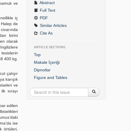
Abstract
, pamuk ve
Full Text
ellikle iç
PDF
e Halep de
Similar Articles
 civarında
Cite As
an birini
den olarak
ngilizlere
ARTICLE SECTIONS
tesislerin
Top
568 400 kg.
Makale İçeriği
Dipnotlar
ut çalışır
Figure and Tables
ya karışık
iseleri ve
ilk sırayı
bar edilen
iselikleri
Humus’daki
ama’da ise
 örtüleri,