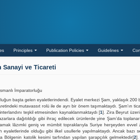
les
Principles
Publication Policies
Guidelines
Con
n Sanayi ve Ticareti
 Osmanlı İmparatorluğu
uğun başta gelen eyaletlerindendi. Eyalet merkezi Şam, yaklaşık 200 
retindeki mutavassıt rolü ile de ayrı bir önem taşımaktaydı. Şam'ın tica
interlandını teşkil etmesinden kaynaklanmaktaydı [
1
]. Zira Beyrut üzer
zarlara dağıtıldığı gibi ihraç edilecek ürünlerde yine Şam’da toplana
amak lâzımki geniş ve mümbit topraklarıyla Suriye herşeyden evvel 
eyaletlerinde olduğu gibi ilkel usullerle yapılmaktaydı. Ancak bazı s
a Bölgenin katolik kesimi tarfından yapılan şarapçılık gelmektedir[
2
]