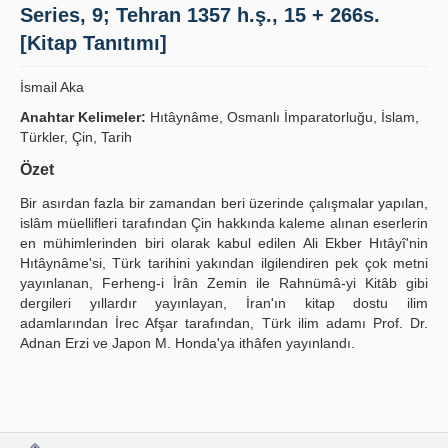
Series, 9; Tehran 1357 h.ş., 15 + 266s.
Publication Policies
[Kitap Tanıtımı]
Guidelines
İsmail Aka
Contact Us
Anahtar Kelimeler:
Hıtâynâme, Osmanlı İmparatorluğu, İslam,
Türkler, Çin, Tarih
Özet
Bir asırdan fazla bir zamandan beri üzerinde çalışmalar yapılan,
islâm müellifleri tarafından Çin hakkında kaleme alınan eserlerin
en mühimlerinden biri olarak kabul edilen Ali Ekber Hıtâyî'nin
Hıtâynâme'si, Türk tarihini yakından ilgilendiren pek çok metni
yayınlanan, Ferheng-i İrân Zemin ile Rahnümâ-yi Kitâb gibi
dergileri yıllardır yayınlayan, İran'ın kitap dostu ilim
adamlarından İrec Afşar tarafından, Türk ilim adamı Prof. Dr.
Adnan Erzi ve Japon M. Honda'ya ithâfen yayınlandı.