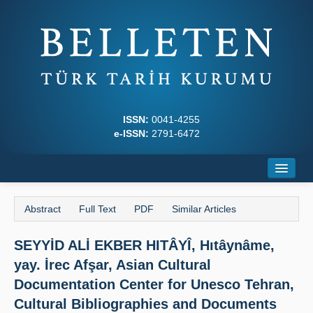
ISSN:
0041-4255
e-ISSN:
2791-6472
Home
Abstract
Full Text
PDF
Similar Articles
About
SEYYİD ALİ EKBER HITÂYÎ, Hıtâynâme,
Journal Boards
yay. İrec Afşar, Asian Cultural
Writing Rules
Documentation Center for Unesco Tehran,
Cultural Bibliographies and Documents
Principles