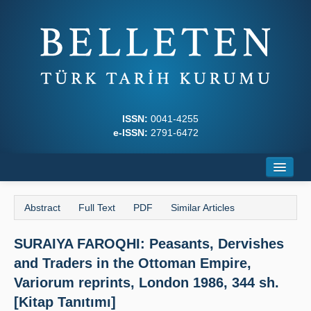
ISSN:
0041-4255
e-ISSN:
2791-6472
Home
Abstract
Full Text
PDF
Similar Articles
About
SURAIYA FAROQHI: Peasants, Dervishes
Journal Boards
and Traders in the Ottoman Empire,
Writing Rules
Variorum reprints, London 1986, 344 sh.
[Kitap Tanıtımı]
Principles