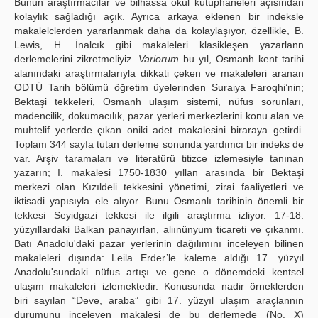
Bunun araştırmacılar ve bilhassa okul kütüphaneleri açısından
kolaylık sağladığı açık. Ayrıca arkaya eklenen bir indeksle
makalelclerden yararlanmak daha da kolaylaşıyor, özellikle, B.
Lewis, H. İnalcık gibi makaleleri klasikleşen yazarlann
derlemelerini zikretmeliyiz.
Variorum
bu yıl, Osmanh kent tarihi
alanındaki araştırmalarıyla dikkati çeken ve makaleleri aranan
ODTÜ Tarih bölümü öğretim üyelerinden Suraiya Faroqhi’nin;
Bektaşi tekkeleri, Osmanh ulaşım sistemi, nüfus sorunları,
madencilik, dokumacılık, pazar yerleri merkezlerini konu alan ve
muhtelif yerlerde çıkan oniki adet makalesini biraraya getirdi.
Toplam 344 sayfa tutan derleme sonunda yardımcı bir indeks de
var. Arşiv taramaları ve literatürü titizce izlemesiyle tanınan
yazarın; I. makalesi 1750-1830 yıllan arasında bir Bektaşi
merkezi olan Kızıldeli tekkesini yönetimi, zirai faaliyetleri ve
iktisadi yapısıyla ele alıyor. Bunu Osmanlı tarihinin önemli bir
tekkesi Seyidgazi tekkesi ile ilgili araştırma izliyor. 17-18.
yüzyıllardaki Balkan panayırlan, aliınünyum ticareti ve çıkanmı.
Batı Anadolu'daki pazar yerlerinin dağılımını inceleyen bilinen
makaleleri dışında: Leila Erder’le kaleme aldığı 17. yüzyıl
Anadolu'sundaki nüfus artışı ve gene o dönemdeki kentsel
ulaşım makaleleri izlemektedir. Konusunda nadir örneklerden
biri sayılan “Deve, araba” gibi 17. yüzyıl ulaşım araçlannın
durumunu inceleyen makalesi de bu derlemede (No. X)