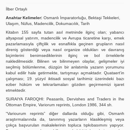
Publication Policies
İlber Ortaylı
Anahtar Kelimeler:
Osmanlı İmparatorluğu, Bektaşi Tekkeleri,
Guidelines
Ulaşım, Nüfus, Madencilik, Dokumacılık, Tarih
Contact Us
Kitabın 155 sayfa tutan asıl metninde ilginç olan; yabancı
altyapısal yatırım, madencilik ve Avrupa ticaretine karşı, emek
pazarlamasıyla çiftçilik ve esnaflıkla geçinen grupların nasıl
direniş gösterdiği veya nasıl organize oldukları ve davranış
biçimlerini benimsediklerinin ilginç ve bol örneklerle
nakledilmesidir. Bilinen ve bilinmeyen olaylar, gelişmeler iyi
seçilmiş bölümlenme, düzgün bir anlatımla yazann yorumunu
kabul edilir hale getirmekte, tartışmayı açmaktadır. Quataert’in
çalışması; 19. yüzyıl iktisadi sosyal tarihimiz üzerindeki bazı
ezber hüküm ve tekrarlamaları gözden geçirmemizi işaret
etmektedir.
SURAIYA FAROQHI: Peasanls, Dervishes and Traders in Ihe
Ottoman Empire, Variorum reprints, London 1986, 344 sh.
“Variourum reprints” diğer dallarda olduğu gibi, Osmanh
araştırmalarında da, tanınmış yazarların klasikleşmiş veya
çokça başvurulan makalelerinin topluca tıpkıbasımını yapıyor.