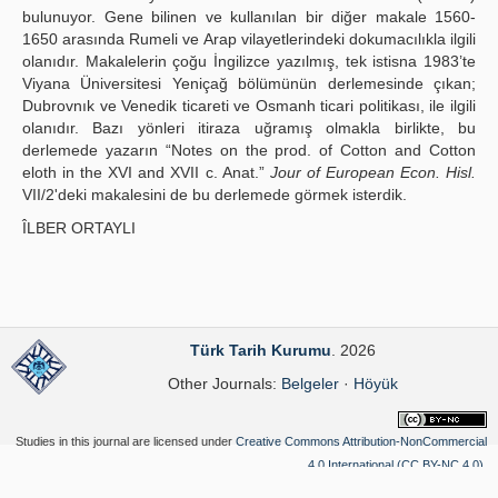
bulunuyor. Gene bilinen ve kullanılan bir diğer makale 1560-
1650 arasında Rumeli ve Arap vilayetlerindeki dokumacılıkla ilgili
olanıdır. Makalelerin çoğu İngilizce yazılmış, tek istisna 1983’te
Viyana Üniversitesi Yeniçağ bölümünün derlemesinde çıkan;
Dubrovnık ve Venedik ticareti ve Osmanh ticari politikası, ile ilgili
olanıdır. Bazı yönleri itiraza uğramış olmakla birlikte, bu
derlemede yazarın “Notes on the prod. of Cotton and Cotton
eloth in the XVI and XVII c. Anat.”
Jour of European Econ. Hisl.
VII/2'deki makalesini de bu derlemede görmek isterdik.
ÎLBER ORTAYLI
Türk Tarih Kurumu
. 2026
Other Journals:
Belgeler
·
Höyük
Studies in this journal are licensed under
Creative Commons Attribution-NonCommercial
4.0 International (CC BY-NC 4.0)
.