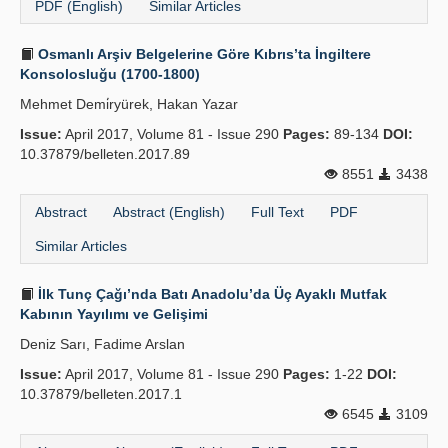
PDF (English)
Similar Articles
Osmanlı Arşiv Belgelerine Göre Kıbrıs’ta İngiltere
Konsolosluğu (1700-1800)
Mehmet Demi̇ryürek, Hakan Yazar
Issue:
April 2017, Volume 81 - Issue 290
Pages:
89-134
DOI:
10.37879/belleten.2017.89
8551
3438
Abstract
Abstract (English)
Full Text
PDF
Similar Articles
İlk Tunç Çağı’nda Batı Anadolu’da Üç Ayaklı Mutfak
Kabının Yayılımı ve Gelişimi
Deniz Sarı, Fadime Arslan
Issue:
April 2017, Volume 81 - Issue 290
Pages:
1-22
DOI:
10.37879/belleten.2017.1
6545
3109