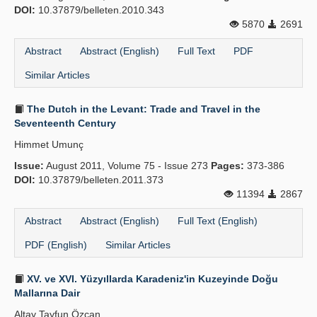
DOI:
10.37879/belleten.2010.343
5870
2691
Abstract
Abstract (English)
Full Text
PDF
Similar Articles
The Dutch in the Levant: Trade and Travel in the
Seventeenth Century
Himmet Umunç
Issue:
August 2011, Volume 75 - Issue 273
Pages:
373-386
DOI:
10.37879/belleten.2011.373
11394
2867
Abstract
Abstract (English)
Full Text (English)
PDF (English)
Similar Articles
XV. ve XVI. Yüzyıllarda Karadeniz'in Kuzeyinde Doğu
Mallarına Dair
Altay Tayfun Özcan