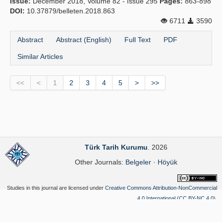
Issue:
December 2018, Volume 82 - Issue 295
Pages:
863-898
DOI:
10.37879/belleten.2018.863
6711
3590
Abstract
Abstract (English)
Full Text
PDF
Similar Articles
<<
<
1
2
3
4
5
>
>>
Türk Tarih Kurumu
. 2026
Other Journals:
Belgeler
·
Höyük
Studies in this journal are licensed under
Creative Commons Attribution-NonCommercial
4.0 International (CC BY-NC 4.0)
.
Yazılım Parkı - Scientific Journal Publishing and Management System