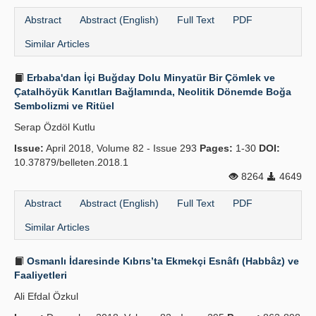
Abstract
Abstract (English)
Full Text
PDF
Similar Articles
Erbaba'dan İçi Buğday Dolu Minyatür Bir Çömlek ve
Çatalhöyük Kanıtları Bağlamında, Neolitik Dönemde Boğa
Sembolizmi ve Ritüel
Serap Özdöl Kutlu
Issue:
April 2018, Volume 82 - Issue 293
Pages:
1-30
DOI:
10.37879/belleten.2018.1
8264
4649
Abstract
Abstract (English)
Full Text
PDF
Similar Articles
Osmanlı İdaresinde Kıbrıs’ta Ekmekçi Esnâfı (Habbâz) ve
Faaliyetleri
Ali Efdal Özkul