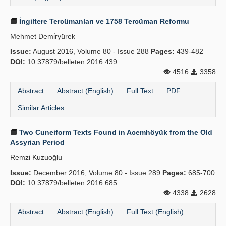
İngiltere Tercümanları ve 1758 Tercüman Reformu
Mehmet Demi̇ryürek
Issue:
August 2016, Volume 80 - Issue 288
Pages:
439-482
DOI:
10.37879/belleten.2016.439
4516
3358
Abstract
Abstract (English)
Full Text
PDF
Similar Articles
Two Cuneiform Texts Found in Acemhöyük from the Old
Assyrian Period
Remzi Kuzuoğlu
Issue:
December 2016, Volume 80 - Issue 289
Pages:
685-700
DOI:
10.37879/belleten.2016.685
4338
2628
Abstract
Abstract (English)
Full Text (English)