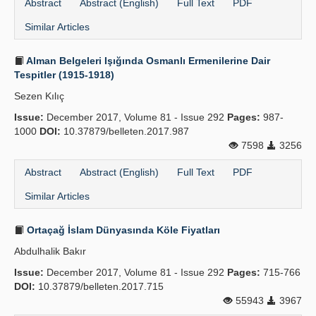
Abstract
Abstract (English)
Full Text
PDF
Similar Articles
Alman Belgeleri Işığında Osmanlı Ermenilerine Dair
Tespitler (1915-1918)
Sezen Kılıç
Issue:
December 2017, Volume 81 - Issue 292
Pages:
987-
1000
DOI:
10.37879/belleten.2017.987
7598
3256
Abstract
Abstract (English)
Full Text
PDF
Similar Articles
Ortaçağ İslam Dünyasında Köle Fiyatları
Abdulhalik Bakır
Issue:
December 2017, Volume 81 - Issue 292
Pages:
715-766
DOI:
10.37879/belleten.2017.715
55943
3967