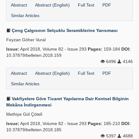
Abstract
Abstract (English)
Full Text
PDF
Similar Articles
Çeng Çalgısının Selçuklu Seramiklerine Yansıması
Feyzan Göher Vural
Issue:
April 2018, Volume 82 - Issue 293
Pages:
159-184
DOI:
10.37879/belleten.2018.159
6496
4146
Abstract
Abstract (English)
Full Text
PDF
Similar Articles
Vakfiyelere Göre Ticaret Yapılarına Dair Kentsel Bilginin
Mekâna İndirgenmesi
Methiye Gül Çöteli̇
Issue:
April 2018, Volume 82 - Issue 293
Pages:
185-210
DOI:
10.37879/belleten.2018.185
5397
4688