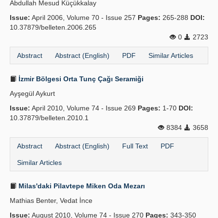
Abdullah Mesud Küçükkalay
Publication Policies
Issue:
April 2006, Volume 70 - Issue 257
Pages:
265-288
DOI:
10.37879/belleten.2006.265
Guidelines
0
2723
Contact Us
Abstract
Abstract (English)
PDF
Similar Articles
İzmir Bölgesi Orta Tunç Çağı Seramiği
Ayşegül Aykurt
Issue:
April 2010, Volume 74 - Issue 269
Pages:
1-70
DOI:
10.37879/belleten.2010.1
8384
3658
Abstract
Abstract (English)
Full Text
PDF
Similar Articles
Milas'daki Pilavtepe Miken Oda Mezarı
Mathias Benter, Vedat İnce
Issue:
August 2010, Volume 74 - Issue 270
Pages:
343-350