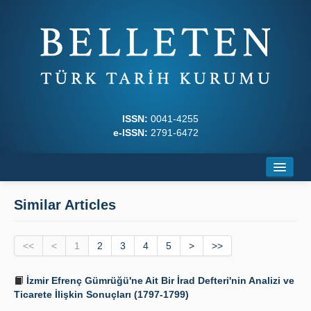
ISSN:
0041-4255
e-ISSN:
2791-6472
Home
Similar Articles
About
<<
Journal Boards
<
1
2
3
4
5
>
>>
Writing Rules
İzmir Efrenç Gümrüğü'ne Ait Bir İrad Defteri'nin Analizi ve
Ticarete İlişkin Sonuçları (1797-1799)
Principles