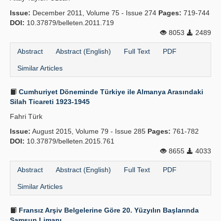
Issue:
December 2011, Volume 75 - Issue 274
Pages:
719-744
DOI:
10.37879/belleten.2011.719
8053
2489
Abstract
Abstract (English)
Full Text
PDF
Similar Articles
Cumhuriyet Döneminde Türkiye ile Almanya Arasındaki
Silah Ticareti 1923-1945
Fahri Türk
Issue:
August 2015, Volume 79 - Issue 285
Pages:
761-782
DOI:
10.37879/belleten.2015.761
8655
4033
Abstract
Abstract (English)
Full Text
PDF
Similar Articles
Fransız Arşiv Belgelerine Göre 20. Yüzyılın Başlarında
Samsun Limanı