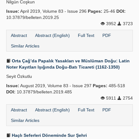
Nilgün Coşkun
Publication Policies
Issue:
April 2019, Volume 83 - Issue 296
Pages:
25-46
DOI:
10.37879/belleten.2019.25
Guidelines
3952
3723
Contact Us
Abstract
Abstract (English)
Full Text
PDF
Similar Articles
Orta Çağ’da Papalık Yasakları ve Müslüman Doğu: Latin
Noter Kayıtları Işığında Doğu-Batı Ticareti (1162-1350)
Seyit Özkutlu
Issue:
August 2019, Volume 83 - Issue 297
Pages:
485-518
DOI:
10.37879/belleten.2019.485
5911
2754
Abstract
Abstract (English)
Full Text
PDF
Similar Articles
Haçlı Seferleri Döneminde Sur Şehri