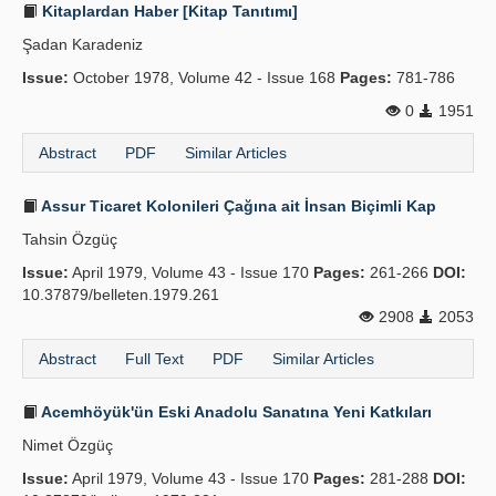
Kitaplardan Haber [Kitap Tanıtımı]
Şadan Karadeniz
Issue:
October 1978, Volume 42 - Issue 168
Pages:
781-786
0
1951
Abstract
PDF
Similar Articles
Assur Ticaret Kolonileri Çağına ait İnsan Biçimli Kap
Tahsin Özgüç
Issue:
April 1979, Volume 43 - Issue 170
Pages:
261-266
DOI:
10.37879/belleten.1979.261
2908
2053
Abstract
Full Text
PDF
Similar Articles
Acemhöyük'ün Eski Anadolu Sanatına Yeni Katkıları
Nimet Özgüç
Issue:
April 1979, Volume 43 - Issue 170
Pages:
281-288
DOI: