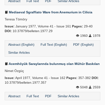
Abstract
Full Text
PDF
Similar Articles
Mediaeval Sgraffiato Ware from Anemurium in Cilicia
Teresa Tömöry
Issue:
January 1977, Volume 41 - Issue 161
Pages:
29-40
DOI:
10.37879/belleten.1977.29
1960
1978
Abstract (English)
Full Text (English)
PDF (English)
Similar Articles
Acemhöyük Saraylarında bulunmuş olan Mühür Baskıları
Nimet Özgüç
Issue:
April 1977, Volume 41 - Issue 162
Pages:
357-382
DOI:
10.37879/belleten.1977.357
5048
2559
Abstract
Full Text
PDF
Similar Articles