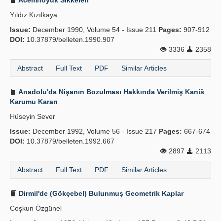
Acemhöyük Sikkeleri
Yıldız Kızılkaya
Issue:
December 1990, Volume 54 - Issue 211
Pages:
907-912
DOI:
10.37879/belleten.1990.907
3336
2358
Abstract
Full Text
PDF
Similar Articles
Anadolu'da Nişanın Bozulması Hakkında Verilmiş Kaniš
Karumu Kararı
Hüseyin Sever
Issue:
December 1992, Volume 56 - Issue 217
Pages:
667-674
DOI:
10.37879/belleten.1992.667
2897
2113
Abstract
Full Text
PDF
Similar Articles
Dirmil'de (Gökçebel) Bulunmuş Geometrik Kaplar
Coşkun Özgünel