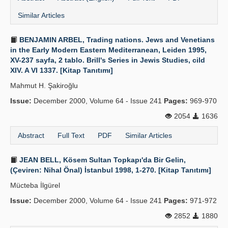
Similar Articles
BENJAMIN ARBEL, Trading nations. Jews and Venetians
in the Early Modern Eastern Mediterranean, Leiden 1995,
XV-237 sayfa, 2 tablo. Brill's Series in Jewis Studies, cild
XIV. A VI 1337. [Kitap Tanıtımı]
Mahmut H. Şakiroğlu
Issue:
December 2000, Volume 64 - Issue 241
Pages:
969-970
2054
1636
Abstract
Full Text
PDF
Similar Articles
JEAN BELL, Kösem Sultan Topkapı'da Bir Gelin,
(Çeviren: Nihal Önal) İstanbul 1998, 1-270. [Kitap Tanıtımı]
Mücteba İlgürel
Issue:
December 2000, Volume 64 - Issue 241
Pages:
971-972
2852
1880