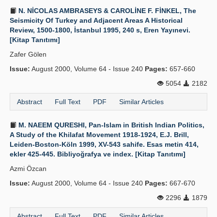
N. NİCOLAS AMBRASEYS & CAROLİNE F. FİNKEL, The
Seismicity Of Turkey and Adjacent Areas A Historical
Review, 1500-1800, İstanbul 1995, 240 s, Eren Yayınevi.
[Kitap Tanıtımı]
Zafer Gölen
Issue:
August 2000, Volume 64 - Issue 240
Pages:
657-660
5054
2182
Abstract
Full Text
PDF
Similar Articles
M. NAEEM QURESHI, Pan-Islam in British Indian Politics,
A Study of the Khilafat Movement 1918-1924, E.J. Brill,
Leiden-Boston-Köln 1999, XV-543 sahife. Esas metin 414,
ekler 425-445. Bibliyoğrafya ve index. [Kitap Tanıtımı]
Azmi Özcan
Issue:
August 2000, Volume 64 - Issue 240
Pages:
667-670
2296
1879
Abstract
Full Text
PDF
Similar Articles