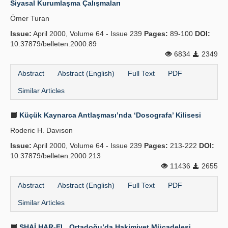
Siyasal Kurumlaşma Çalışmaları
Publication Policies
Ömer Turan
Issue:
Guidelines
April 2000, Volume 64 - Issue 239
Pages:
89-100
DOI:
10.37879/belleten.2000.89
Contact Us
6834
2349
Abstract
Abstract (English)
Full Text
PDF
Similar Articles
Küçük Kaynarca Antlaşması’nda ‘Dosografa’ Kilisesi
Roderic H. Davıson
Issue:
April 2000, Volume 64 - Issue 239
Pages:
213-222
DOI:
10.37879/belleten.2000.213
11436
2655
Abstract
Abstract (English)
Full Text
PDF
Similar Articles
SHAİ HAR-EL, Ortadoğu’da Hakimiyet Mücadelesi