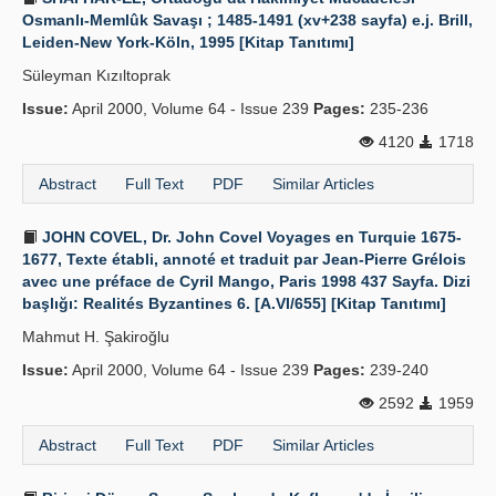
Osmanlı-Memlûk Savaşı ; 1485-1491 (xv+238 sayfa) e.j. Brill,
Leiden-New York-Köln, 1995 [Kitap Tanıtımı]
Süleyman Kızıltoprak
Issue:
April 2000, Volume 64 - Issue 239
Pages:
235-236
4120
1718
Abstract
Full Text
PDF
Similar Articles
JOHN COVEL, Dr. John Covel Voyages en Turquie 1675-
1677, Texte établi, annoté et traduit par Jean-Pierre Grélois
avec une préface de Cyril Mango, Paris 1998 437 Sayfa. Dizi
başlığı: Realités Byzantines 6. [A.VI/655] [Kitap Tanıtımı]
Mahmut H. Şakiroğlu
Issue:
April 2000, Volume 64 - Issue 239
Pages:
239-240
2592
1959
Abstract
Full Text
PDF
Similar Articles