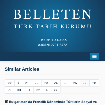
ISSN:
0041-4255
e-ISSN:
2791-6472
Home
Similar Articles
About
<<
Journal Boards
<
21
22
23
24
25
26
27
28
29
30
31
32
>
>>
Writing Rules
Bulgaristan'da Prenslik Döneminde Türklerin Sosyal ve
Principles