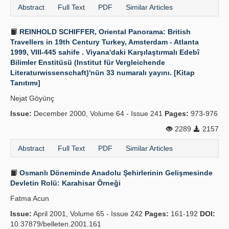
Abstract
Full Text
PDF
Similar Articles
REINHOLD SCHIFFER, Oriental Panorama: British
Travellers in 19th Century Turkey, Amsterdam - Atlanta
1999, VIII-445 sahife . Viyana'daki Karşılaştırmalı Edebî
Bilimler Enstitüsü (Institut für Vergleichende
Literaturwissenschaft)'nün 33 numaralı yayını. [Kitap
Tanıtımı]
Nejat Göyünç
Issue:
December 2000, Volume 64 - Issue 241
Pages:
973-976
2289
2157
Abstract
Full Text
PDF
Similar Articles
Osmanlı Döneminde Anadolu Şehirlerinin Gelişmesinde
Devletin Rolü: Karahisar Örneği
Fatma Acun
Issue:
April 2001, Volume 65 - Issue 242
Pages:
161-192
DOI:
10.37879/belleten.2001.161