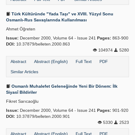
Türk Kültüründe "Yada Taşı" ve XVIII. Yüzyıl Sonu
Osmanlı-Rus Savaşlarında Kullanılması
Ahmet Öğreten
Issue:
December 2000, Volume 64 - Issue 241
Pages:
863-900
DOI:
10.37879/belleten.2000.863
104974
5280
Abstract
Abstract (English)
Full Text
PDF
Similar Articles
Osmanlı Muhalefet Geleneğinde Yeni Bir Dönem: İlk
Siyasî Bildiriler
Fikret Sarıcaoğlu
Issue:
December 2000, Volume 64 - Issue 241
Pages:
901-920
DOI:
10.37879/belleten.2000.901
5330
2523
Abstract
Abstract (English)
Full Text
PDF