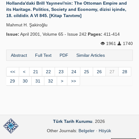
Hollanda'daki Brill Yayınevi'nin: The Ottoman Empire and
its Haritage. Politics, Society and Economy, dizisi içinde,
18. cildidir. A VI 845. [Kitap Tanıtımı]
Mahmut H. Şakiroğlu
Issue:
April 2001, Volume 65 - Issue 242
Pages:
411-414
1961
1740
Abstract
Full Text
PDF
Similar Articles
<<
<
21
22
23
24
25
26
27
28
29
30
31
32
>
>>
Türk Tarih Kurumu
. 2026
Other Journals:
Belgeler
·
Höyük