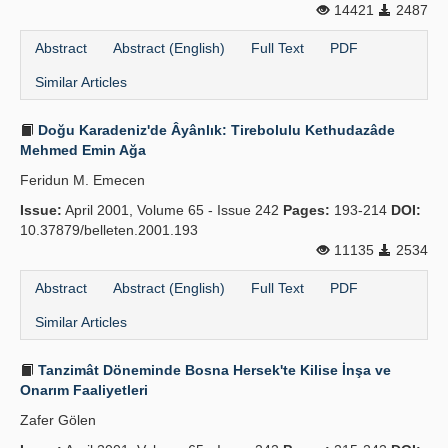
14421
2487
Abstract
Abstract (English)
Full Text
PDF
Similar Articles
Doğu Karadeniz'de Âyânlık: Tirebolulu Kethudazâde
Mehmed Emin Ağa
Feridun M. Emecen
Issue:
April 2001, Volume 65 - Issue 242
Pages:
193-214
DOI:
10.37879/belleten.2001.193
11135
2534
Abstract
Abstract (English)
Full Text
PDF
Similar Articles
Tanzimât Döneminde Bosna Hersek'te Kilise İnşa ve
Onarım Faaliyetleri
Zafer Gölen