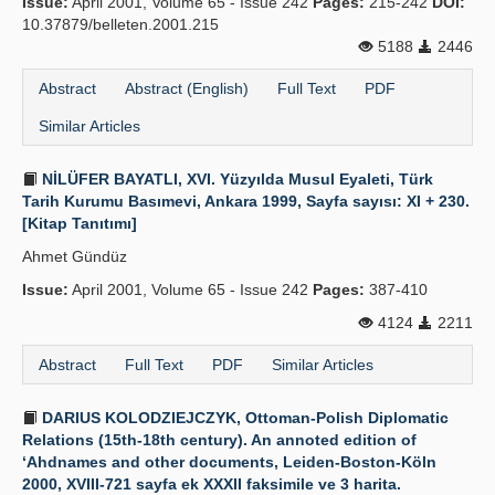
Issue:
April 2001, Volume 65 - Issue 242
Pages:
215-242
DOI:
10.37879/belleten.2001.215
5188
2446
Abstract
Abstract (English)
Full Text
PDF
Similar Articles
NİLÜFER BAYATLI, XVI. Yüzyılda Musul Eyaleti, Türk
Tarih Kurumu Basımevi, Ankara 1999, Sayfa sayısı: XI + 230.
[Kitap Tanıtımı]
Ahmet Gündüz
Issue:
April 2001, Volume 65 - Issue 242
Pages:
387-410
4124
2211
Abstract
Full Text
PDF
Similar Articles
DARIUS KOLODZIEJCZYK, Ottoman-Polish Diplomatic
Relations (15th-18th century). An annoted edition of
‘Ahdnames and other documents, Leiden-Boston-Köln
2000, XVIII-721 sayfa ek XXXII faksimile ve 3 harita.