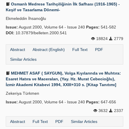
Osmanlı Medrese Tarihçiliğinin İlk Safhası (1916-1965) -
Keşif ve Tasarlama Dönemi-
Ekmeleddin İhsanoğlu
Issue:
August 2000, Volume 64 - Issue 240
Pages:
541-582
DOI:
10.37879/belleten.2000.541
18824
2779
Abstract
Abstract (English)
Full Text
PDF
Similar Articles
MEHMET ASAF ( SAYGUN), Volga Kıyılarında ve Muhtıra:
Esaret Hatıra ve Maceraları, (Yay. Hz. Murat Cebecioğlu),
İzmir Akademi Kitabevi 1994, XXIII+310 s. [Kitap Tanıtımı]
Zekeriya Türkmen
Issue:
August 2000, Volume 64 - Issue 240
Pages:
647-656
3632
2337
Abstract
Full Text
PDF
Similar Articles