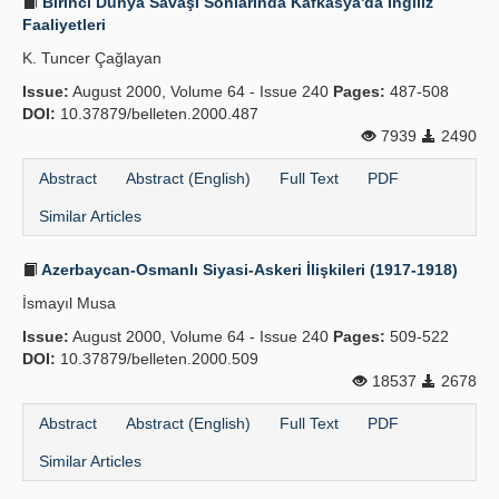
Birinci Dünya Savaşı Sonlarında Kafkasya'da İngiliz
Faaliyetleri
K. Tuncer Çağlayan
Issue:
August 2000, Volume 64 - Issue 240
Pages:
487-508
DOI:
10.37879/belleten.2000.487
7939
2490
Abstract
Abstract (English)
Full Text
PDF
Similar Articles
Azerbaycan-Osmanlı Siyasi-Askeri İlişkileri (1917-1918)
İsmayıl Musa
Issue:
August 2000, Volume 64 - Issue 240
Pages:
509-522
DOI:
10.37879/belleten.2000.509
18537
2678
Abstract
Abstract (English)
Full Text
PDF
Similar Articles