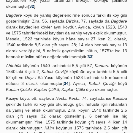
kaydedilen köy, yazar tarafından
Melâyû, Mollayu
şeklinde
okunmuştur[
32
].
Bâğdere
köyü de yanlış değerlendirme sonucu farklı iki köy gibi
gösterilmiştir. Zira. 56. sayfada
Bâ‘zira
, 77. sayfada da
Bağdere
olarak kaydedilen köyler aynı köydür. Ayrıca, köyün 1523, 1540
ve 1575 tahrirlerindeki kayıtları da yanlış veya eksik okunmuştur.
Mesela, 1523 tarihinde köyün hâne sayısı 27 iken 21 olarak,
1540 tarihinde 8,5 olan çift sayısı 28; 14 olan bennak sayısı 13
olarak verdiği gibi, 8 neferlik gayrimüslim nüfus, 1575’te ise 13
bennak müslim nüfus değerlendirilmemiştir[
33
].
Ahtebûk
köyünün 1540 tarihindeki 5,5 çifti 57;
Kantara
köyünün
1540’taki 4 çifti 2,
Kabak Çevliği
köyünün aynı tarihteki 5,5 çifti
52 çift ve
Deyr-i
Bâ-Yusuf köyünün 1523 tarihindeki 5 mücerred
nüfusu 3 olarak okunmuştur[
34
]. Ayrıca,
Kabak Çevliği
köyü
Kaplan Çolaki, Kaplan Çülkü, Kaplan Çölki
diye okunmuştur.
Kaziye
köyü, 58. sayfada
Nesbi, Kesbi
, 74. sayfada ise
Kasaba
şeklinde farklı iki köy gibi okunduğu gibi, nüfusla ilgili rakamları
da yanlış ve eksik okunmuştur. Zira, köyün 1540 tarihinde 2,5
olan çift sayısı 32 olarak gösterilmiş, 6 bennak ise hiç
okunmamıştır. Yine, 1575 tarihinde köyün çift sayısı 4 iken 14
olarak okunmuştur.
Kâim
köyünün 1575 tarihinde 2,5 olan çift