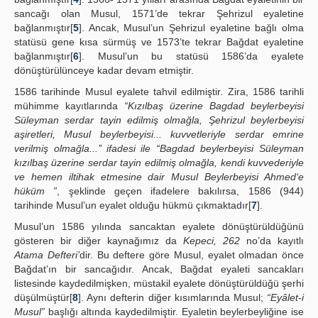
sancağı olan Musul, 1571’de tekrar Şehrizul eyaletine
bağlanmıştır[
5
]. Ancak, Musul’un Şehrizul eyaletine bağlı olma
statüsü gene kısa sürmüş ve 1573’te tekrar Bağdat eyaletine
bağlanmıştır[
6
]. Musul’un bu statüsü 1586’da eyalete
dönüştürülünceye kadar devam etmiştir.
1586 tarihinde Musul eyalete tahvil edilmiştir. Zira, 1586 tarihli
mühimme kayıtlarında
“Kızılbaş üzerine Bagdad beylerbeyisi
Süleyman serdar tayin edilmiş olmağla, Şehrizul beylerbeyisi
aşiretleri, Musul beylerbeyisi... kuvvetleriyle serdar emrine
verilmiş olmağla...’’ ifadesi ile “Bagdad beylerbeyisi Süleyman
kızılbaş üzerine serdar tayin edilmiş olmağla, kendi kuvvederiyle
ve hemen iltihak etmesine dair Musul Beylerbeyisi Ahmed‘e
hüküm ”
, şeklinde geçen ifadelere bakılırsa, 1586 (944)
tarihinde Musul’un eyalet olduğu hükmü çıkmaktadır[
7
].
Musul’un 1586 yılında sancaktan eyalete dönüştürüldüğünü
gösteren bir diğer kaynağımız da
Kepeci, 262
no’da kayıtlı
Atama Defteri’
dir. Bu deftere göre Musul, eyalet olmadan önce
Bağdat’ın bir sancağıdır. Ancak, Bağdat eyaleti sancakları
listesinde kaydedilmişken, müstakil eyalete dönüştürüldüğü şerhi
düşülmüştür[
8
]. Aynı defterin diğer kısımlarında Musul;
“Eyâlet-i
Musul”
başlığı altında kaydedilmiştir. Eyaletin beylerbeyliğine ise