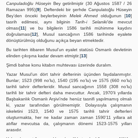
Canpuladoğlu Hüseyin
Bey getirilmiştir (30 Ağustos 1587 / 26
Ramazan 995)[
9
]. Defterdeki bir şerhde Canpulatoğlu Hüseyin
Bey’den önceki beylerbeyinin
Melek Ahmed
olduğunun [
10
]
tasrih edilmesi, aynı bilginin
Tarih-i Selaniki'
de mevcut
olması[
11
] ve bu bilgilerin 1586 tarihli mühimme kaydını
doğrulaması[
12
], Musul sancağının 1586 tarihinde eyalete
dönüştürülmüş olduğunu açıkça beyan etmektedir.
Bu tarihten itibaren Musul’un eyalet statüsü Osmanlı devletinin
elinden çıkışına kadar devam etmiştir.[
13
]
Şimdi bahse konu kitabın muhtevası üzerinde duralım.
Yazar Musul’un dört tahrir defterinin üçünden faydalanmıştır.
Bunlar; 1523 (998 no’lu), 1540 (195 no’lu) ve 1575 (660 no’lu)
tarihli tahrir defterleridir. Musul sancağının 1558 (308 no’lu)
tarihli bir tahrir defteri daha mevcuttur. Ancak, 1970’li yıllarda
Başbakanlık Osmanlı Arşivi’nde henüz tasnifi yapılmamış olmalı
ki, yazar tarafından görülmemiştir. Dolayısıyla çalışmanın
iskeletini 1523, 1540 ve 1575 tarihli tahrir defterleri
oluşturmakta, her ne kadar zaman zaman 1590’11 yıllara ait
atıflar mevcutsa da, çalışmanın dönemi 1523-1575 yılları
arasıdır.