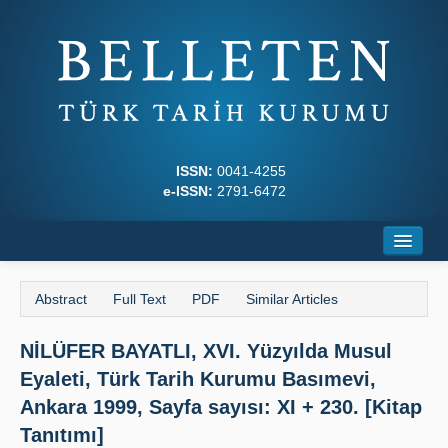
ISSN:
0041-4255
e-ISSN:
2791-6472
Home
Abstract
Full Text
PDF
Similar Articles
About
NİLÜFER BAYATLI, XVI. Yüzyılda Musul
Journal Boards
Eyaleti, Türk Tarih Kurumu Basımevi,
Writing Rules
Ankara 1999, Sayfa sayısı: XI + 230. [Kitap
Tanıtımı]
Principles