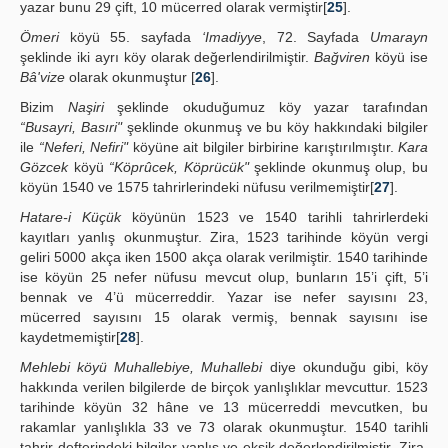
yazar bunu 29 çift, 10 mücerred olarak vermiştir[
25
].
Ömeri
köyü 55. sayfada
‘Imadiyye
, 72. Sayfada
Umarayn
şeklinde iki ayrı köy olarak değerlendirilmiştir.
Bağviren
köyü ise
Bâ'vize
olarak okunmuştur [
26
].
Bizim
Naşiri
şeklinde okuduğumuz köy yazar tarafından
“Busayri, Basıri"
şeklinde okunmuş ve bu köy hakkındaki bilgiler
ile
“Neferi, Nefiri"
köyüne ait bilgiler birbirine karıştırılmıştır.
Kara
Gözcek
köyü
“Köprûcek, Köprücük"
şeklinde okunmuş olup, bu
köyün 1540 ve 1575 tahrirlerindeki nüfusu verilmemiştir[
27
].
Hatare-i Küçük
köyünün 1523 ve 1540 tarihli tahrirlerdeki
kayıtları yanlış okunmuştur. Zira, 1523 tarihinde köyün vergi
geliri 5000 akça iken 1500 akça olarak verilmiştir. 1540 tarihinde
ise köyün 25 nefer nüfusu mevcut olup, bunların 15’i çift, 5’i
bennak ve 4’ü mücerreddir. Yazar ise nefer sayısını 23,
mücerred sayısını 15 olarak vermiş, bennak sayısını ise
kaydetmemiştir[
28
].
Mehlebi köyü Muhallebiye, Muhallebi
diye okunduğu gibi, köy
hakkında verilen bilgilerde de birçok yanlışlıklar mevcuttur. 1523
tarihinde köyün 32 hâne ve 13 mücerreddi mevcutken, bu
rakamlar yanlışlıkla 33 ve 73 olarak okunmuştur. 1540 tarihli
tahrir defterindeki bilgiler yanlış ve eksik değerlendirilmiştir. Zira,