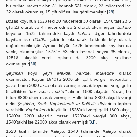
bu tarihte mevcut olan 31 bennak 531 olarak, 22 mücerred ise
32 olarak okunmuş, 15 çift nüfusu ise görülmemiştir [
29
].
Bozân
köyünün 1523’teki 20 mücerredi 30 olarak, 1540’taki 23,5
çifti 23 olarak ve 4 mücerredi ise 2 olarak okunmuştur.
Bâkufe
köyünün 1523 tahririndeki kaydı
Bâhira
, diğer tahrirlerdeki
kayıtları ise
Bâkûfa
şeklinde okunarak farklı iki köy olarak
değerlendirilmiştir. Ayrıca, köyün 1575 tahririndeki kayıtları da
yanlış okunmuştur. 1575’te 53 olan bennak sayısı 35 olarak,
12518 akçalık vergi toplamı da 2200 akça şeklinde
okunmuştur[
30
].
Şeyhkân
köyü
Şeyh Mekde, Mûkde, Mûkedde
olarak
okunmuştur. Köyün 1540’ta 2000 ak- çalık vergisi mevcutken,
yazar bunu 3000 akça olarak vermiştir.
Sorik
köyünün vergi geliri
5 çiftlikten
“ber vech-i maktu’"
alınan 1500 akçadır. Yazar, bu
tutarı 8800 akça olarak vermiştir. Halbuki bu 8800 akçalık vergi
geliri
Şeyhkân, Sorik, Kaplankendi ve Kalâylû
köylerinin toplam
vergisidir.
Kaplankendi
köyünün 1523’teki vergi geliri 1800 akça,
1540’ta 2200 akçadır. Yazar, 1523’teki vergiyi 300 akça,
1540’takini ise 22000 akça olarak vermiştir[
31
].
1523 tarihli tahrirde
Kalâyû
, 1540 tahririnde
Kalâyû
olarak