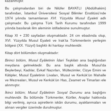
kazanmıştır.
Bu çalışmalardan biri de Nilüfer BAYATLI (Abdülhakim)
tarafından, İstanbul Üniversitesi Sosyal Bilimler Enstitüsü’nde
1974 yılında tamamlanan
XVI. Yüzyılda Musul Eyaleti
adlı
çalışmadır. Bu çalışma Türk Tarih Kurumu tarafından 1999
yılında basılarak ilim aleminin istifadesine sunulmuştur.
Kitap XI + 230 sayfadan oluşmaktadır. 24 cm ebadında olup,
XVI. Yüzyılda Musul Eyaleti ve Irak’ta Türkmenlerin yerleşim
bölgesi (XX. Yüzyıl) başlıklı iki haritayı muhtevidir.
Kitap dört bölümden oluşmaktadır:
Birinci bölüm, Musul Eyâletinin İdari Teşkilatı
ana başlığından
meydana gelmektedir. Bu ana başlık altında Musul’da
Beylerbeyi, Kadılar, Evkaf Nazırları, Mültezimler, Cizye Emini ve
Kâtipler, Musul Eyaletinin Livaları, Musul ve Kerkük’ün Mahalle
ve Mezreaları, Musul ve Kerkük’ün Has, Zeamet ve Timarları ele
alınmıştır.
İkinci bölüm; Musul Eyâletinin Sosyal Durumu
ana başlığını
muhtevidir. Bu bölümde Türkmenler, Kürtler, Araplar hakkında
bilgi verilmiş, ayrıca aşiretlerin iskân durumu, ayaklanmaları ve
alınan vergiler üzerinde durulmuştur.