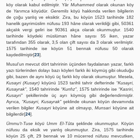
köy olarak kabul edilmiştir. Yâr
Muhammed
olarak okunan köy
de
Yarımca
köyüdür.
Geremlis
köyü hakkında verilen bilgilerin
de çoğu yanlış ve eksiktir. Zira, bu köyün 1523 tarihinde 182
hanelik gayrimüslim nüfusu 193 hâne olarak verildiği gibi, 50361
akçalık vergi geliri ise 90361 akça olarak okunmuştur. 1540
tarihinde köydeki müslüman hâne sayısı 55 iken, yazar
tarafından 355 olarak, 3,5 olan çift sayısı da 3 olarak verilmiştir.
1575 tarihinde ise köyün 51 bennak nüfusu 50 olarak
kaydedilmiştir[
23
].
Musul’un mevcut dört tahririnin üçünden faydalanan yazar, farklı
yazı türlerinden dolayı bazı köyleri farklı iki köymüş gibi okuduğu
gibi, bazen de aynı köyü üç farklı köy olarak okumuştur. Mesela,
Kusayri (Kusayr)
köyünü 1523 tarihli tahrir defterinde
“Kusayri,
Kusayrak"
, 1540 tahririnde
“Kunfız"
, 1575 tahririnde ise
“Kasriri,
Kusayri"
şekillerinde üç ayrı köymüş gibi değerlendirmiştir.
Ayrıca,
“Kusayri, Kusayrak"
şeklinde okunan köyün devamında
verilen bilgiler
Kusayri
köyüne ait olmayıp,
Munsari
köyüne ait
bilgilerdir[
24
].
Ümmu't-Tuse köyü Umm El-Tûta
şeklinde okunmuştur. Köyün
nüfusu da eksik ve yanlış okunmuştur. Zira, 1575 tarihinde
köyün 25 çift, 29 bennak ve 10 mücerred nüfusu mevcutken,