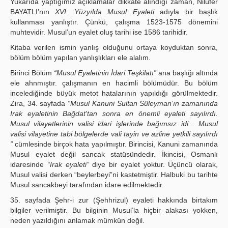
Yukarıda yaptığımız açıklamalar dikkate alındığı zaman, Nilüfer
BAYATLI’nın
XVI. Yüzyılda Musul Eyaleti
adıyla bir başlık
kullanması yanlıştır. Çünkü, çalışma 1523-1575 dönemini
muhtevidir. Musul’un eyalet oluş tarihi ise 1586 tarihidir.
Kitaba verilen ismin yanlış olduğunu ortaya koyduktan sonra,
bölüm bölüm yapılan yanlışlıkları ele alalım.
Birinci Bölüm
“Musul Eyaletinin İdari Teşkilatı”
ana başlığı altında
ele ahnmıştır. çalışmanın en hacimli bölümüdür. Bu bölüm
incelediğinde büyük metot hatalarının yapıldığı görülmektedir.
Zira, 34. sayfada
“Musul Kanuni Sultan Süleyman’ın zamanında
Irak eyaletinin Bağdat'tan sonra en önemli eyaleti sayılırdı.
Musul vilayetlerinin valisi idari işlerinde bağımsız idi... Musul
valisi vilayetine tabi bölgelerde vali tayin ve azline yetkili sayılırdı
”
cümlesinde birçok hata yapılmıştır. Birincisi, Kanuni zamanında
Musul eyalet değil sancak statüsündedir. İkincisi, Osmanlı
idaresinde
“Irak eyaleti”
diye bir eyalet yoktur. Üçüncü olarak,
Musul valisi derken “beylerbeyi”ni kastetmiştir. Halbuki bu tarihte
Musul sancakbeyi tarafından idare edilmektedir.
35. sayfada Şehr-i zur (Şehhrizul) eyaleti hakkında birtakım
bilgiler verilmiştir. Bu bilginin Musul’la hiçbir alakası yokken,
neden yazıldığını anlamak mümkün değil.