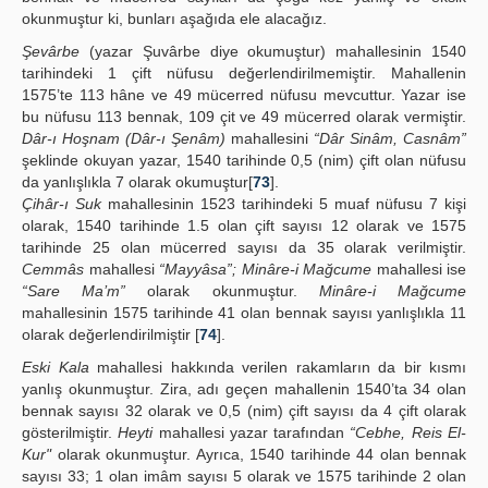
okunmuştur ki, bunları aşağıda ele alacağız.
Şevârbe
(yazar Şuvârbe diye okumuştur) mahallesinin 1540
tarihindeki 1 çift nüfusu değerlendirilmemiştir. Mahallenin
1575’te 113 hâne ve 49 mücerred nüfusu mevcuttur. Yazar ise
bu nüfusu 113 bennak, 109 çit ve 49 mücerred olarak vermiştir.
Dâr-ı Hoşnam (Dâr-ı Şenâm)
mahallesini
“Dâr Sinâm, Casnâm”
şeklinde okuyan yazar, 1540 tarihinde 0,5 (nim) çift olan nüfusu
da yanlışlıkla 7 olarak okumuştur[
73
].
Çihâr-ı Suk
mahallesinin 1523 tarihindeki 5 muaf nüfusu 7 kişi
olarak, 1540 tarihinde 1.5 olan çift sayısı 12 olarak ve 1575
tarihinde 25 olan mücerred sayısı da 35 olarak verilmiştir.
Cemmâs
mahallesi
“Mayyâsa”; Minâre-i Mağcume
mahallesi ise
“Sare Ma’m”
olarak okunmuştur.
Minâre-i Mağcume
mahallesinin 1575 tarihinde 41 olan bennak sayısı yanlışlıkla 11
olarak değerlendirilmiştir [
74
].
Eski Kala
mahallesi hakkında verilen rakamların da bir kısmı
yanlış okunmuştur. Zira, adı geçen mahallenin 1540’ta 34 olan
bennak sayısı 32 olarak ve 0,5 (nim) çift sayısı da 4 çift olarak
gösterilmiştir.
Heyti
mahallesi yazar tarafından
“Cebhe, Reis El-
Kur"
olarak okunmuştur. Ayrıca, 1540 tarihinde 44 olan bennak
sayısı 33; 1 olan imâm sayısı 5 olarak ve 1575 tarihinde 2 olan