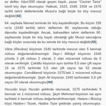
ez defter, hâsıl:500
olarak geçen kaydı, yazar
“Ceziret Tarta"
isimli köy diye okumuştur. Halbuki, 1523, 1540, 1558 ve 1575
tarihli tahrir defterlerinde Musul’a bağlı böyle bü köy mevcut
değildir[
42
].
64. sayfada
Nemed
isminde bir köy kaydedilmiştir. Bu köyün 195
no’lu (1540 tarihli) tahrir defterinin 80. sayfasında olduğu
dipnotta kaydedilmiştir. Ancak, bahsedilen tahrir defterinin 80.
sayfasında böyle bir köy kaydı olmadığı gibi Musul sancağına
bağlı köyler arasında da bu isimde bir köy mevcut değildir[
43
].
Vâne (Revâne)
köyünün 1540 tarihinde mevcut olan 5 bennak
nüfusu değerlendirilmemiştir.
Deyr-i Mihâyil
köyünün 1540
yılında 3 çift nüfusu 2 olarak, 2 olan mücerred nüfusu da 5
olarak verilmiştir.
Çakâllu
köyünün aynı tarihte 9,5 olan çift sayısı
15 ve 1575 tarihinde 5,5 olan çift sayısı ise 52 olarak
okunmuştur.
Cemâlkendi
köyünün 1575’teki 1 mücerred nüfusu
değerlendirilmemiştir.
Şeyh Ali
köyünün 1540 tarihindeki 5,5 çift
sayısı 50 olarak okunmuştur[
44
].
Horuzân
köyü
Hurzân
şeklinde okunarak, 1575 tarihindeki 9
bennak ve 1 mücerred nüfusu;
Şeyh Mehmed
köyünün ise aynı
tarihteki 4 bennak nüfusu değerlendirilmemiştir.
Hatare-i Büzürg
köyü
Hatâre-i Tezek, Hatâre Taze
şeklinde yanlış okunmuştur.