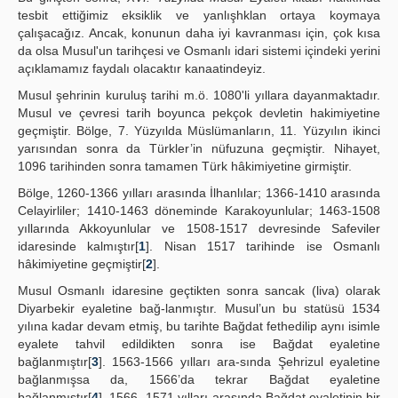
tesbit ettiğimiz eksiklik ve yanlışhklan ortaya koymaya
çalışacağız. Ancak, konunun daha iyi kavranması için, çok kısa
da olsa Musul'un tarihçesi ve Osmanlı idari sistemi içindeki yerini
açıklamamız faydalı olacaktır kanaatindeyiz.
Musul şehrinin kuruluş tarihi m.ö. 1080'li yıllara dayanmaktadır.
Musul ve çevresi tarih boyunca pekçok devletin hakimiyetine
geçmiştir. Bölge, 7. Yüzyılda Müslümanların, 11. Yüzyılın ikinci
yarısından sonra da Türkler’in nüfuzuna geçmiştir. Nihayet,
1096 tarihinden sonra tamamen Türk hâkimiyetine girmiştir.
Bölge, 1260-1366 yılları arasında İlhanlılar; 1366-1410 arasında
Celayirliler; 1410-1463 döneminde Karakoyunlular; 1463-1508
yıllarında Akkoyunlular ve 1508-1517 devresinde Safeviler
idaresinde kalmıştır[
1
]. Nisan 1517 tarihinde ise Osmanlı
hâkimiyetine geçmiştir[
2
].
Musul Osmanlı idaresine geçtikten sonra sancak (liva) olarak
Diyarbekir eyaletine bağ-lanmıştır. Musul’un bu statüsü 1534
yılına kadar devam etmiş, bu tarihte Bağdat fethedilip aynı isimle
eyalete tahvil edildikten sonra ise Bağdat eyaletine
bağlanmıştır[
3
]. 1563-1566 yılları ara-sında Şehrizul eyaletine
bağlanmışsa da, 1566’da tekrar Bağdat eyaletine
bağlanmıştır[
4
]. 1566- 1571 yılları arasında Bağdat eyaletinin bir