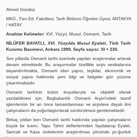
Publication Policies
Ahmet Gündüz
MKÜ., Fen-Ed. Fakültesi, Tarih Bölümü Öğretim Üyesi, ANTAKYA
Guidelines
/ HATAY.
Contact Us
Anahtar Kelimeler:
XVI. Yüzyıl, Musul, Osmanlı, Tarih
NİLÜFER BAYATLI,
XVI. Yüzyılda Musul Eyaleti
, Türk Tarih
Kurumu Basımevi, Ankara 1999, Sayfa sayısı: XI + 230.
Son yıllarda Osmanlı tarihi üzerinde yapılan araştırmalar artarak
devam etmektedir. Bu araşurmalar özellikle arşiv vesikalarına
dayandırılmakta, Osmanlı idari yapısı, teşkilat, ekonomik ve
sosyal yapısı hakkında yeni bilgi ve belgeler gün yüzüne
çıkarılmaktadır.
Osmanlı tarihinin bütün boyutlarıyla ve objektif olarak
yazılabilmesi için, Başbakanlık Osmanlı Arşivi’ndeki tasnif
işlemlerinin bir an önce tamamlanması ve arşivlere dayalı ilmi
çalışmaların da yoğunlaştırılarak sürdürülmesi gerekmektedir.
Birkaç yıldan beri Osmanlı tarihi hakkında yapılan çalışmaların
büyük bir kısmı, Tapu Tahrir defterlerinden faydalanıp Eyalet,
Sancak ve Kaza ünitelerinin araştırılması yönünde yo-ğunluk