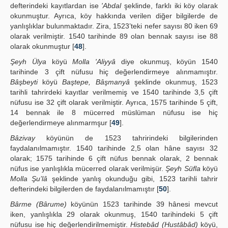
defterindeki kayıtlardan ise
'Abdal
şeklinde, farklı iki köy olarak
okunmuştur. Ayrıca, köy hakkında verilen diğer bilgilerde de
yanlışlıklar bulunmaktadır. Zira, 1523’teki nefer sayısı 80 iken 69
olarak verilmiştir. 1540 tarihinde 89 olan bennak sayısı ise 88
olarak okunmuştur [
48
].
Şeyh Ülya
köyü
Molla 'Aliyyâ
diye okunmuş, köyün 1540
tarihinde 3 çift nüfusu hiç değerlendirmeye alınmamıştır.
Bâşbeyti
köyü
Baştepe, Bâşmanyâ
şeklinde okunmuş, 1523
tarihli tahrirdeki kayıtlar verilmemiş ve 1540 tarihinde 3,5 çift
nüfusu ise 32 çift olarak verilmiştir. Ayrıca, 1575 tarihinde 5 çift,
14 bennak ile 8 mücerred müslüman nüfusu ise hiç
değerlendirmeye alınmarmşur [
49
].
Bâzivay
köyünün de 1523 tahririndeki bilgilerinden
faydalanılmamıştır. 1540 tarihinde 2,5 olan hâne sayısı 32
olarak; 1575 tarihinde 6 çift nüfus bennak olarak, 2 bennak
nüfus ise yanlışlıkla mücerred olarak verilmişür.
Şeyh Süfla
köyü
Molla Şu’lâ
şeklinde yanlış okunduğu gibi, 1523 tarihli tahrir
defterindeki bilgilerden de faydalanılmamıştır [
50
].
Bârme (Bârume)
köyünün 1523 tarihinde 39 hânesi mevcut
iken, yanlışlıkla 29 olarak okunmuş, 1540 tarihindeki 5 çift
nüfusu ise hiç değerlendirilmemiştir.
Histebâd (Hustâbâd)
köyü,