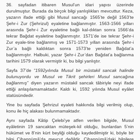
36. sayfadan itibaren Musul’un idari yapısı üzerinde
durulmuştur. Burada da birçok bilgi yanlışlıkları mevcuttur. Keza,
yazarın ifade ettiği gibi Musul sancağı 1565’te değil 1563’te
Şehr-i Zur (Şehrizul) eyaletine bağlanmıştır. 1563-1566 yılları
arasında Şehr-i Zur eyaletine bağlı kal-dıktan sonra 1566’da
tekrar Bağdat eyaletine bağlanmıştır. 1571’de ise tekrar Şehr-i
Zur eyale-tine bağlanmış ve 1571-1573 yıllan arasında Şehr-i
Zur’a bağlı kaldıktan sonra 1573’te yeniden Bağdat’a
bağlanmıştır. Halbuki, yazar Şehr-i Zur’dan Bağdat’a bağlanma
tarihini 1579 olarak vermiştir ki, bu bilgi yanlıştır.
Sayfa 37’de
“1592yılında Musul bir müstakil sancak halinde
bulunuyordu ve Musul ve Tikrit şehirleri Musul sancağına
bağlanmış”
diyen yazarın müstakil sancak tâbiriyle neyi ifade
ettiği anlaşılamamaktadır. Kaldı ki, 1592 yılında Musul eyâlet
statüsündedir.
Yine bu sayfada Şehrizul eyaleti hakkında bilgi verilmiş olup,
konu ile hiç alakası bulunmamaktadır.
Aynı sayfada Kâtip Çelebi'ye atfen verilen bilgide, Musul
eyâletinin 19 sancaktan müteşek-kil olduğu, bunlardan 5’nin
hükümet ve 8’nin kürt beyliği olduğu kaydedilmiştir ki, böyle bir
bilgi Cihannümâ'da mevcut değildir. Cihannümâ’daki bilgilere