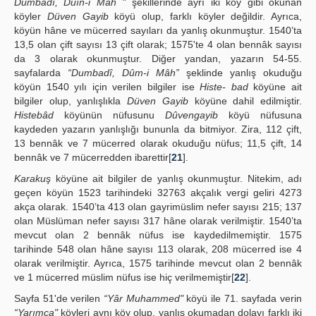
Dumbadî, Dûın-i Mâh "
şekillerinde ayrı iki köy gibi okunan
köyler
Düven Gayib
köyü olup, farklı köyler değildir. Ayrıca,
köyün hâne ve mücerred sayıları da yanlış okunmuştur. 1540’ta
13,5 olan çift sayısı 13 çift olarak; 1575'te 4 olan bennâk sayısı
da 3 olarak okunmuştur. Diğer yandan, yazarın 54-55.
sayfalarda
“Dumbadî, Dûm-i Mâh”
şeklinde yanlış okuduğu
köyün 1540 yılı için verilen bilgiler ise
Histe- bad
köyüne ait
bilgiler olup, yanlışlıkla
Düven Gayib
köyüne dahil edilmiştir.
Histebâd
köyünün nüfusunu
Dûvengayib
köyü nüfusuna
kaydeden yazarın yanlışlığı bununla da bitmiyor. Zira, 112 çift,
13 bennâk ve 7 mücerred olarak okuduğu nüfus; 11,5 çift, 14
bennâk ve 7 mücerredden ibarettir[
21
].
Karakuş
köyüne ait bilgiler de yanlış okunmuştur. Nitekim, adı
geçen köyün 1523 tarihindeki 32763 akçalık vergi geliri 4273
akça olarak. 1540’ta 413 olan gayrimüslim nefer sayısı 215; 137
olan Müslüman nefer sayısı 317 hâne olarak verilmiştir. 1540’ta
mevcut olan 2 bennâk nüfus ise kaydedilmemiştir. 1575
tarihinde 548 olan hâne sayısı 113 olarak, 208 mücerred ise 4
olarak verilmiştir. Ayrıca, 1575 tarihinde mevcut olan 2 bennâk
ve 1 mücerred müslim nüfus ise hiç verilmemiştir[
22
].
Sayfa 51'de verilen
“Yâr Muhammed"
köyü ile 71. sayfada verin
“Yarımca"
köyleri aynı köy olup, yanlış okumadan dolayı farklı iki