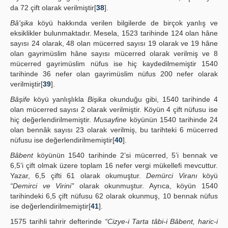
da 72 çift olarak verilmiştir[
38
].
Bâ'şika
köyü hakkında verilen bilgilerde de birçok yanlış ve
eksiklikler bulunmaktadır. Mesela, 1523 tarihinde 124 olan hâne
sayısı 24 olarak, 48 olan mücerred sayısı 19 olarak ve 19 hâne
olan gayrimüslim hâne sayısı mücerred olarak verilmiş ve 8
mücerred gayrimüslim nüfus ise hiç kaydedilmemiştir 1540
tarihinde 36 nefer olan gayrimüslim nüfus 200 nefer olarak
verilmiştir[
39
].
Bâşife
köyü yanlışlıkla
Bişika
okunduğu gibi, 1540 tarihinde 4
olan mücerred sayısı 2 olarak verilmiştir. Köyün 4 çift nüfusu ise
hiç değerlendirilmemiştir.
Musayfine
köyünün 1540 tarihinde 24
olan bennâk sayısı 23 olarak verilmiş, bu tarihteki 6 mücerred
nüfusu ise değerlendirilmemiştir[
40
].
Bâbent
köyünün 1540 tarihinde 2’si mücerred, 5’i bennak ve
6,5’i çift olmak üzere toplam 16 nefer vergi mükellefi mevcuttur.
Yazar, 6,5 çifti 61 olarak okumuştur.
Demürci Viranı
köyü
“Demirci ve Virini"
olarak okunmuştur. Ayrıca, köyün 1540
tarihindeki 6,5 çift nüfusu 62 olarak okunmuş, 10 bennak nüfus
ise değerlendirilmemiştir[
41
].
1575 tarihli tahrir defterinde
“Cizye-i Tarta tâbi-i Bâbent, haric-i