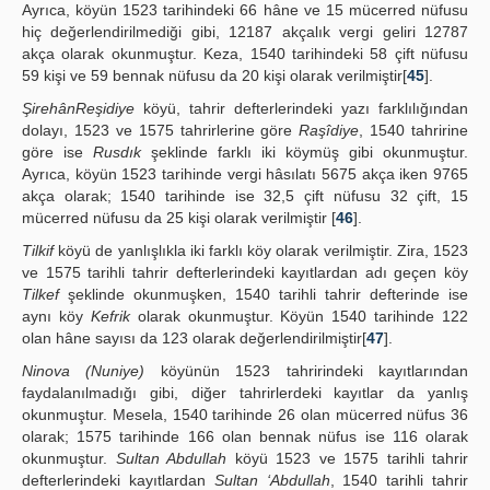
Ayrıca, köyün 1523 tarihindeki 66 hâne ve 15 mücerred nüfusu
hiç değerlendirilmediği gibi, 12187 akçalık vergi geliri 12787
akça olarak okunmuştur. Keza, 1540 tarihindeki 58 çift nüfusu
59 kişi ve 59 bennak nüfusu da 20 kişi olarak verilmiştir[
45
].
ŞirehânReşidiye
köyü, tahrir defterlerindeki yazı farklılığından
dolayı, 1523 ve 1575 tahrirlerine göre
Raşîdiye
, 1540 tahririne
göre ise
Rusdık
şeklinde farklı iki köymüş gibi okunmuştur.
Ayrıca, köyün 1523 tarihinde vergi hâsılatı 5675 akça iken 9765
akça olarak; 1540 tarihinde ise 32,5 çift nüfusu 32 çift, 15
mücerred nüfusu da 25 kişi olarak verilmiştir [
46
].
Tilkif
köyü de yanlışlıkla iki farklı köy olarak verilmiştir. Zira, 1523
ve 1575 tarihli tahrir defterlerindeki kayıtlardan adı geçen köy
Tilkef
şeklinde okunmuşken, 1540 tarihli tahrir defterinde ise
aynı köy
Kefrik
olarak okunmuştur. Köyün 1540 tarihinde 122
olan hâne sayısı da 123 olarak değerlendirilmiştir[
47
].
Ninova (Nuniye)
köyünün 1523 tahririndeki kayıtlarından
faydalanılmadığı gibi, diğer tahrirlerdeki kayıtlar da yanlış
okunmuştur. Mesela, 1540 tarihinde 26 olan mücerred nüfus 36
olarak; 1575 tarihinde 166 olan bennak nüfus ise 116 olarak
okunmuştur.
Sultan Abdullah
köyü 1523 ve 1575 tarihli tahrir
defterlerindeki kayıtlardan
Sultan ‘Abdullah
, 1540 tarihli tahrir