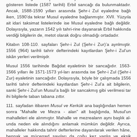
gösteren listede (1587 tarihli) Erbil sancağı da bulunmaktadır.
Ancak, 1588-1590 yılları arasında Şehr-i Zul eyaledne bağlı
iken, 1590’da tekrar Musul eyaledne bağlanmıştır. XVII. Yüzyıla
ait idari taksimat listelerinde ise Musul eyaledne bağlı değildir.
Dolayısıyla, yazarın 1542 yılı tahri-rine dayanarak Erbil hakkında
verdiği bilgilerin de, metot olarak doğru olmadığı ortadadır.
Kitabın 108-110. sayfaları Şehr-i Zul (Şehr-i Zur)’a aynlmıştir.
1556 (964) tarihli tahrir defterindeki kayıtlardan Şehr-i Zul’un
iskân yerleri verilmişdr.
Musul 1556 tarihinde Bağdat eyaletinin bir sancağıdır. 1563-
1566 yılları ile 1571-1573 yıl-ları arasında ise Şehr-i Zul (Şehr-i
Zur) eyaletinin sancağıdır. Dolayısıyla, böyle bir çalışmada 1556
tarihti tahrir defterindeki kayıtlardan Şehr-i Zul’a ait bilgilerin,
sanki Şehr-i Zul’un Musul’a bağlı bir sancakmış gibi verilmesi tar
ihi bilgilerle taban tabana zıttır.
111. sayfadan itibaren
Musul ve Kerkük
ana başlığından hemen
sonra "Mahalle ve Mezra - alan" alt başlığında, Musul'un
mahalleleri ele alınmıştır. Mahalle ve mezrealann aynı başlık al-
unda neden ele alındığını anlamak mümkün değildir. Ayrıca,
mahalleler hakkında tahrir defterlerine dayanılarak verilen hâne,
bennak ve mücerred sayıları da çoğu kez yanlış ve eksik