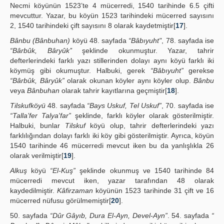
Necmi köyünün 1523’te 4 mücerredi, 1540 tarihinde 6.5 çifti
mevcuttur. Yazar, bu köyün 1523 tarihindeki mücerred sayısını
2, 1540 tarihindeki çift sayısını 8 olarak kaydetmiştir[
17
].
Bânbu (Bânbuhan)
köyü 48. sayfada
“Bâbıyuht"
, 78. sayfada ise
“Bârbûk, Bâryûk’’
şeklinde okunmuştur. Yazar, tahrir
defterlerindeki farklı yazı stillerinden dolayı aynı köyü farklı iki
köymüş gibi okumuştur. Halbuki, gerek
“Bâbıyuht”
gerekse
“Bârbûk, Bâryûk”
olarak okunan köyler aynı köyler olup.
Bânbu
veya
Bânbuhan
olarak tahrir kayıtlarına geçmiştir[
18
].
Tilskufköyü
48. sayfada
“Bays Uskuf, Tel Uskuf”
, 70. sayfada ise
“Talla’fer Talya'far”
şeklinde, farklı köyler olarak gösterilmiştir.
Halbuki, bunlar
Tilskuf
köyü olup, tahrir defterlerindeki yazı
farklılığından dolayı farklı iki köy gibi gösterilmiştir. Ayrıca, köyün
1540 tarihinde 46 mücerredi mevcut iken bu da yanlışlıkla 26
olarak verilmiştir[
19
].
Alkuş
köyü
“El-Kuş”
şeklinde okunmuş ve 1540 tarihinde 84
mücerredi mevcut iken, yazar tarafından 48 olarak
kaydedilmiştir.
Kâfirzaman
köyünün 1523 tarihinde 31 çift ve 16
mücerred nüfusu görülmemiştir[
20
].
50. sayfada
“Dûr Gâyıb, Dura El-Ayn, Devel-Ayn”
. 54. sayfada
“