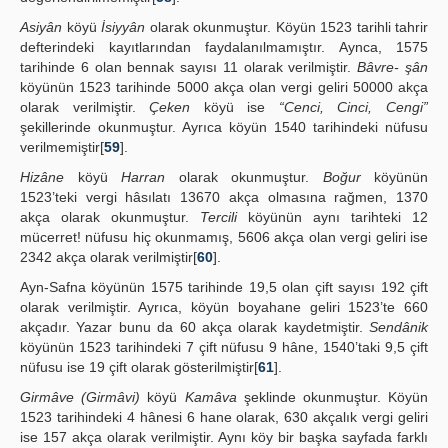
Asiyân
köyü
İsiyyân
olarak okunmuştur. Köyün 1523 tarihli tahrir
defterindeki kayıtlarından faydalanılmamıştır. Aynca, 1575
tarihinde 6 olan bennak sayısı 11 olarak verilmiştir.
Bâvre- şân
köyünün 1523 tarihinde 5000 akça olan vergi geliri 50000 akça
olarak verilmiştir.
Çeken
köyü ise
“Cenci, Cinci, Cengi”
şekillerinde okunmuştur. Ayrıca köyün 1540 tarihindeki nüfusu
verilmemiştir[
59
].
Hizâne
köyü
Harran
olarak okunmuştur.
Boğur
köyünün
1523’teki vergi hâsılatı 13670 akça olmasına rağmen, 1370
akça olarak okunmuştur.
Tercili
köyünün aynı tarihteki 12
mücerret! nüfusu hiç okunmamış, 5606 akça olan vergi geliri ise
2342 akça olarak verilmiştir[
60
].
Ayn-Safna köyünün 1575 tarihinde 19,5 olan çift sayısı 192 çift
olarak verilmiştir. Ayrıca, köyün boyahane geliri 1523’te 660
akçadır. Yazar bunu da 60 akça olarak kaydetmiştir.
Sendânik
köyünün 1523 tarihindeki 7 çift nüfusu 9 hâne, 1540’taki 9,5 çift
nüfusu ise 19 çift olarak gösterilmiştir[
61
].
Girmâve (Girmâvi)
köyü
Kamâva
şeklinde okunmuştur. Köyün
1523 tarihindeki 4 hânesi 6 hane olarak, 630 akçalık vergi geliri
ise 157 akça olarak verilmiştir. Aynı köy bir başka sayfada farklı