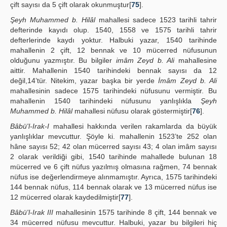
çift sayısı da 5 çift olarak okunmuştur[
75
].
Şeyh Muhammed b. Hilâl
mahallesi sadece 1523 tarihli tahrir
defterinde kayıdı olup. 1540, 1558 ve 1575 tarihli tahrir
defterlerinde kaydı yoktur. Halbuki yazar, 1540 tarihinde
mahallenin 2 çift, 12 bennak ve 10 mücerred nüfusunun
olduğunu yazmıştır. Bu bilgiler
imâm Zeyd b. Ali
mahallesine
aittir. Mahallenin 1540 tarihindeki bennak sayısı da 12
değil,14’tür. Nitekim, yazar başka bir yerde
İmâm Zeyd b. Ali
mahallesinin sadece 1575 tarihindeki nüfusunu vermiştir. Bu
mahallenin 1540 tarihindeki nüfusunu yanlışlıkla
Şeyh
Muhammed b. Hilâl
mahallesi nüfusu olarak göstermiştir[
76
].
Bâbü'l-Irak-I
mahallesi hakkında verilen rakamlarda da büyük
yanlışlıklar mevcuttur. Şöyle ki. mahallenin 1523’te 252 olan
hâne sayısı 52; 42 olan mücerred sayısı 43; 4 olan imâm sayısı
2 olarak verildiği gibi, 1540 tarihinde mahallede bulunan 18
mücerred ve 6 çift nüfus yazılmış olmasına rağmen, 74 bennak
nüfus ise değerlendirmeye alınmamıştır. Ayrıca, 1575 tarihindeki
144 bennak nüfus, 114 bennak olarak ve 13 mücerred nüfus ise
12 mücerred olarak kaydedilmiştir[
77
].
Bâbü'l-Irak III
mahallesinin 1575 tarihinde 8 çift, 144 bennak ve
34 mücerred nüfusu mevcuttur. Halbuki, yazar bu bilgileri hiç