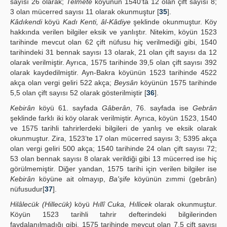
sayısı 26 olarak;
Telmete
köyünün 1540’ta 12 olan çift sayısı 8;
3 olan mücerred sayısı 11 olarak okunmuştur [
35
].
Kâdıkendi
köyü
Kadı Kenti, âl-Kâdiye
şeklinde okunmuştur. Köy
hakkında verilen bilgiler eksik ve yanlıştır. Nitekim, köyün 1523
tarihinde mevcut olan 62 çift nüfusu hiç verilmediği gibi, 1540
tarihindeki 31 bennak sayısı 13 olarak, 21 olan çift sayısı da 12
olarak verilmiştir. Ayrıca, 1575 tarihinde 39,5 olan çift sayısı 392
olarak kaydedilmiştir. Ayn-Bakra köyünün 1523 tarihinde 4522
akça olan vergi geliri 522 akça;
Beysân
köyünün 1575 tarihinde
5,5 olan çift sayısı 52 olarak gösterilmiştir [
36
].
Kebirân
köyü 61. sayfada
Gâberân
, 76. sayfada ise
Gebrân
şeklinde farklı iki köy olarak verilmiştir. Ayrıca, köyün 1523, 1540
ve 1575 tarihli tahrirlerdeki bilgileri de yanlış ve eksik olarak
okunmuştur. Zira, 1523’te 17 olan mücerred sayısı 3; 5395 akça
olan vergi geliri 500 akça; 1540 tarihinde 24 olan çift sayısı 72;
53 olan bennak sayısı 8 olarak verildiği gibi 13 mücerred ise hiç
görülmemiştir. Diğer yandan, 1575 tarihi için verilen bilgiler ise
Kebirân
köyüne ait olmayıp,
Ba'şife
köyünün zımmi (gebrân)
nüfusudur[
37
].
Hilâlecük (Hillecük)
köyü
Hıllî Cuka, Hıllicek
olarak okunmuştur.
Köyün 1523 tarihli tahrir defterindeki bilgilerinden
faydalanılmadığı gibi, 1575 tarihinde mevcut olan 7,5 çift sayısı