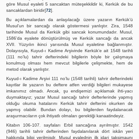
göre Musul eyaleti 5 sancaktan müteşekkildir ki, Kerkük de bu
sancaklardan biridir[
72
].
Bu açıklamalardan da anlaşılacağı üzere yazarın Kerkük’ü
Musul’un bir sancağı olarak göstermesi yanlıştır. Zira, 1548
tarihinde Musul da Kerkük gibi sancak konumundadır. Musul,
1586’da eyalete dönüştürülmüş ve Kerkük sancağı da ancak
XVII. Yüzyılın ikinci yarısında Musul eyaletine bağlanmıştır.
Dolayısıyla, Kuyud-ı Kadime Arşivinde Kerkük’e ait 1548 tarihli
(111 no’lu) tahrir defterindeki bilgilerin böyle bir çalışmaya
konulmuş olması hem mevcut bilgilerle çelişmekte, hem de
metod olarak yanlıştır.
Kuyud-ı Kadime Arşivi 111 no’lu (1548 tarihli) tahrir defterindeki
kayıtlar ile yazarın bu deftere atfen verdiği bilgileri mukayese
imkanımız olmadı. Ancak, şu endişemizi açıklamak ihti-yacı
duymaktayız; yazar Musul sancağı tahrir defterlerinde yapmış
olduğu okuma hatalarını Kerkük tahrir defterini okurken de
yapmış olabilir. Bundan dolayı, bu bilgilerden faydalanacak
araşurmacıların çok ihtiyatlı olmaları gerektiği kanaatindeyiz.
Kitabın 106-107. sayfaları Erbil sancağına ayrılmıştır. 1542
(946) tarihli tahrir defterinden faydalanılarak dört iskân yeri
hakkında bilgi verilmişdr. Musul eyalednin ilk idari taksimaunı