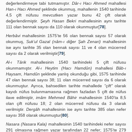
değerlendirmeye tabi tutmamıştır.
Dâr-ı Hacı Ahmed
mahallesi
Han-ı Hacı Ahmed
şeklinde okunmuş, mahallenin 1540 tarihinde
4,5 çift nüfusu mevcutken yazar bunu 42 çift olarak
değerlendirmiştir.
Şeyh Hasan Bekri
mahallesinin aynı tarihte
111 olan bennak sayısı da 110 olarak okunmuştur[
78
].
Herbâvi
mahallesinin 1575’te 56 olan bennak sayısı 57 olarak
okunmuş,
Suk’ul Gazal (nâm-ı diğer Şah Zenari)
mahallesinin
ise aynı tarihte 35 olan bennak sayısı 11 ve 4 olan mücerred
sayısı da 2 olarak verilmiştir[
79
].
Al-ı Târik
mahallesinin 1540 tarihindeki 5 çift nüfusu
okunmamıştır.
Al-ı Heytim (Hacı Hamdûn)
mahallesi
Bâb-ı
Haysam, Hamdûn
şeklinde yanlış okunduğu gibi, 1575 tarihinde
47 olan bennak sayısı 38; 11 olan mücerred sayısı da 6 olarak
okunmuştur. Ayrıca, bahsedilen tarihte mahallede
“çift"
olarak
kayıdı nüfus bulunmamasına rağmen fazladan 5 çift de nüfus
ilave edilmiştir,
imâm Mehmed Bâhir
mahallesinin 1540’ta 8,5
olan çift nüfusu 18; 2 olan mücerred nüfusu da 3 olarak
verilmiştir.
Dergâh
mahallesinin ise aynı tarihte 385 olan nefer
sayısı 358 olarak okunmuştur[
80
].
Nasara (Nasara Kala)
mahallesinin 1540 tarihindeki nefer sayısı
291 olmasına rağmen yazar tarafından 22 nefer; 1575’te 279