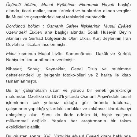
Üçüncü bölüm; Musul Eyâletinin Ekonomik Hayatı
başlığı
altında, ticari mallar, tarım ürünleri ve bunlardan alınan vergiler
ile Musul ve çevresindeki sınai tesislerini muhtevidir.
Dördüncü bölüm ; Osmanlı Safevi İlişkilerinin Musul Eyâleti
Üzerindeki Etkileri
ana başlığı altında; Solak Hüseyin Bey’in
Akınları ve Serhad Bölgesinde Olan Etkisi, Kürt Beylerinin İran
Devletine İlticaları incelenmiştir.
Ekler
kısmında Musul Livâsı Kanunnâmesi, Dakük ve Kerkük
Nahiyeleri kanunnâmeleri verilmiştir.
Nihayet; Sonuç, Kaynaklar, Genel Dizin ve mühimme
defterlerindeki üç belgenin fotoko-pileri ve 2 harita ile kitap
tamamlanmıştır.
Bu tür çalışmaların uzun ve yorucu bir emek gerektirdiği
malumdur. Özellikle de 1970’li yıllarda Osmanlı Arşivi’ndeki tasnif
işlemlerinin çok yetersiz olduğu göz önünde tutulursa,
çalışmanın yapıldığı yıllardaki zorluklar ve imkânsızlıklar daha iyi
anlaşılmış olur. Şunu da ifade edelim ki, hiçbir çalışma
mükemmel değildir. Yapılan her araştırmanın bir takım
eksiklikleri olabilir.
Bu girişten sonra,
XVI. Yüzyılda Musul Eyaleti
kitabı hakkında