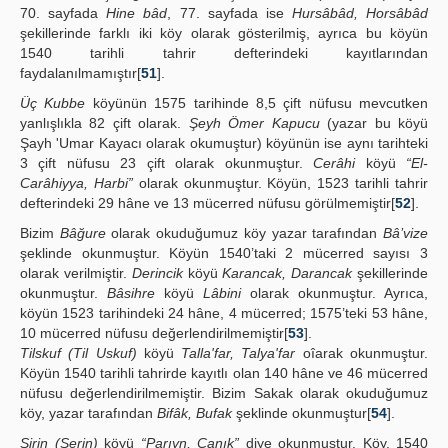
70. sayfada
Hine bâd
, 77. sayfada ise
Hursâbâd, Horsâbâd
şekillerinde farklı iki köy olarak gösterilmiş, ayrıca bu köyün
1540 tarihli tahrir defterindeki kayıtlarından
faydalanılmamıştır[
51
].
Üç Kubbe
köyünün 1575 tarihinde 8,5 çift nüfusu mevcutken
yanlışlıkla 82 çift olarak.
Şeyh Ömer Kapucu
(yazar bu köyü
Şayh 'Umar Kayacı olarak okumuştur) köyünün ise aynı tarihteki
3 çift nüfusu 23 çift olarak okunmuştur.
Cerâhi
köyü
“El-
Carâhiyya, Harbi”
olarak okunmuştur. Köyün, 1523 tarihli tahrir
defterindeki 29 hâne ve 13 mücerred nüfusu görülmemiştir[
52
].
Bizim
Bâğure
olarak okuduğumuz köy yazar tarafından
Bâ’vize
şeklinde okunmuştur. Köyün 1540’taki 2 mücerred sayısı 3
olarak verilmiştir.
Derincik
köyü
Karancak, Darancak
şekillerinde
okunmuştur.
Bâsihre
köyü
Lâbini
olarak okunmuştur. Ayrıca,
köyün 1523 tarihindeki 24 hâne, 4 mücerred; 1575’teki 53 hâne,
10 mücerred nüfusu değerlendirilmemiştir[
53
].
Tilskuf (Til Uskuf)
köyü
Talla'far, Talya'far
oîarak okunmuştur.
Köyün 1540 tarihli tahrirde kayıtlı olan 140 hâne ve 46 mücerred
nüfusu değerlendirilmemiştir. Bizim Sakak olarak okuduğumuz
köy, yazar tarafından
Bifâk, Bufak
şeklinde okunmuştur[
54
].
Şirin (Serin)
köyü
“Parıyn, Canık”
diye okunmuştur. Köy, 1540