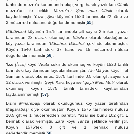
tarihinde mezre’a konumunda olup, vergi hasılı yazılırken Cânik
mezre’ası ile birlikte
Mezre’a-i Şirin maa Cânik
olarak
kaydedilmiştir. Yazar,
Şirin
köyünün 1523 tarihindeki 22 hâne ve
3 mücerred nüfusunu değerlendirmemiştir[
55
].
Bâbâveled
köyünün 1575 tarihindeki çift sayısı 2,5 iken, yazar
tarafından 22 olarak okumuştur.
Bâsihre
olarak okuduğumuz
köy yazar tarafından
“Bâsahra, Bâsafra”
şeklinde okunmuştur.
Köyün 1540 tarihindeki 37 hâne ve 15 mücerred nüfusu
değerlendirilmemiştir[
56
].
‘
İzzi (İzze)
köyü
'Arabi
şeklinde okunmuş ve köyün 1523 tarihli
tahrirdeki kayıtlarından faydalanılmamıştır.
Til-i Mihyân
köyü T al
Sam'an olarak okunmuş, 1575 tarihinde 3,5 olan çift sayısı da
32 olarak verilmiştir.
Şeyh Kara
köyü ise
“Şayh Meti, Muti"
olarak
okunmuş, köyün 1575 tarihli tahrirdeki kayıtlarından
faydalanılmamıştır[
57
].
Bizim
Minarebâşı
olarak okuduğumuz köy yazar tarafından
Mağarabaşı
diye okunmuştur. Köyün 1575 tarihindeki nüfusu
10,5 çift ve 1 mücerredden ibarettir. Yazar ise bunu 102 çift, 1
bennak olarak vermiştir. Zara köyü
Tanza
şeklinde verilmiştir.
Köyün 1575’teki 8 çift ve 1 bennak nüfusu
değerlendirilmemiştir[
58
].