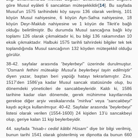
göre Musul eyâleti 6 sancaktan müteşekkildir[
14
]. Bu sayfada
Musul’un 1575 tarihindeki köy sayısı 136 olarak verilmiş, 101
köyün Musul nahiyesine, 6 köyün Ayn-Safna nahiyesine, 18
köyün Deyr-Maklub nahiyesine ve 1 köyün de Tikrit’e bağlı
olduğu belirtilmiştir. Bu durumda Musul sancağına bağlı köy
toplamı 126 olarak çıkmaktadır ki, bu bilgi 136 rakamından 10
eksik çıkmaktadır. Halbuki 1575 tarihli tahrirdeki bilgiler tek tek
toplandığında Musul sancağının 132 köyden müteşekkil olduğu
görülür.
38-42. sayfalar arasında
“beylerbeyi"
üzerinde durulmuştur.
"Osmanlı fethini müteakip Musul’a beylerbeyi tayin edilmiştir”
diyen yazar, baştan beri yapüğı hatayı tekrarlamıştır. Zira.
1517’den 1586’ya kadar Musul sancak statüsünde olup, bu
dönemdeki yöneticileri de sancakbeyleridir. Kaldı ki, 1586
tarihine kadar olan dönemde, gerek mühimme kayıtlarında
gerekse diğer arşiv vesikalarında
“mirliva”
veya
“sancakbeyi"
kaydı açıkça kullanılmışur. 40-42. Sayfalar arasında
“beylerbeyi”
listesi olarak verilen (1554-1600) 24 kişiden 13’ü sancakbeyi
olup, geriye kalan 11 kişi beylerbeyidir.
44. sayfada
"hisab-ı cedid kâtibi Hüsam”
diye bir bilgi verilmiş,
bunun tarihi 1541 olarak gösterilmiş ve dipnotta da bunun 660