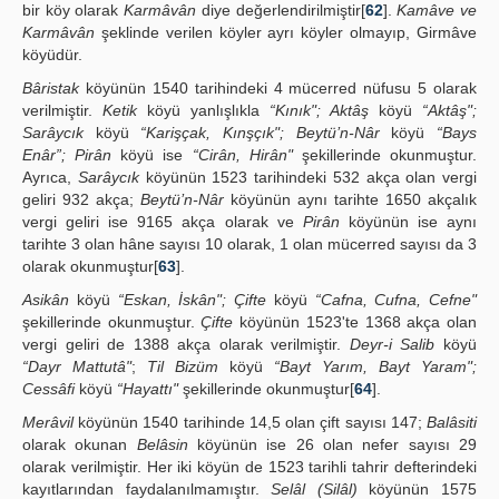
bir köy olarak
Karmâvân
diye değerlendirilmiştir[
62
].
Kamâve ve
Karmâvân
şeklinde verilen köyler ayrı köyler olmayıp, Girmâve
köyüdür.
Bâristak
köyünün 1540 tarihindeki 4 mücerred nüfusu 5 olarak
verilmiştir.
Ketik
köyü yanlışlıkla
“Kınık"; Aktâş
köyü
“Aktâş";
Sarâycık
köyü
“Karişçak, Kınşçık"; Beytü’n-Nâr
köyü
“Bays
Enâr”; Pirân
köyü ise
“Cirân, Hirân"
şekillerinde okunmuştur.
Ayrıca,
Sarâycık
köyünün 1523 tarihindeki 532 akça olan vergi
geliri 932 akça;
Beytü’n-Nâr
köyünün aynı tarihte 1650 akçalık
vergi geliri ise 9165 akça olarak ve
Pirân
köyünün ise aynı
tarihte 3 olan hâne sayısı 10 olarak, 1 olan mücerred sayısı da 3
olarak okunmuştur[
63
].
Asikân
köyü
“Eskan, İskân"; Çifte
köyü
“Cafna, Cufna, Cefne"
şekillerinde okunmuştur.
Çifte
köyünün 1523'te 1368 akça olan
vergi geliri de 1388 akça olarak verilmiştir.
Deyr-i Salib
köyü
“Dayr Mattutâ"
;
Til Bizüm
köyü
“Bayt Yarım, Bayt Yaram";
Cessâfi
köyü
“Hayattı"
şekillerinde okunmuştur[
64
].
Merâvil
köyünün 1540 tarihinde 14,5 olan çift sayısı 147;
Balâsiti
olarak okunan
Belâsin
köyünün ise 26 olan nefer sayısı 29
olarak verilmiştir. Her iki köyün de 1523 tarihli tahrir defterindeki
kayıtlarından faydalanılmamıştır.
Selâl (Silâl)
köyünün 1575