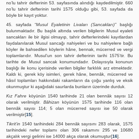
no’lu tahrir defterinin 53. sayfasında alındığı kaydedilmiştir. 660
no’lu tahrir defterinin tarihi 1575 olduğu gibi, 53. sayfada da
böyle bir kayıt yoktur.
45. sayfada
“Musul Eyaletinin Livaları (Sancakları)”
başlığı
bulunmaktadır. Bu başlık altında verilen bilgilerin Musul eyaleti
sancakları ile bir ilgisi olmayıp, tahrir defterlerindeki kayıtlardan
faydalanılarak Musul sancağı nahiyeleri ve bu nahiyelere bağlı
köyler ile bahsedilen köylerin hâne, bennak, mücerred ve vergi
toplamlarıdır. Musul’un son tahrir defterinin tarihi 1575’tir. Bu
tarihte de Musul sancak konumundadır. Dolayısıyla konunun
başlığı ile konu içerisinde verilen bilgiler farklılık arz etmektedir.
Kaldı ki, gerek köy isimleri, gerek hâne, bennâk, mücerred ve
hâsıl toplamları hakkındaki rakamların da çoğu yanlış ve eksik
okunmuştur ki aşağıdaki saurlarda bunların üzerinde durduk.
Kız Fahre
köyünün 1540 tarihinde 21 olan bennâk sayısı 12
olarak verilmiştir.
Bâhizan
köyünün 1575 tarihinde 116 olan
bennâk sayısı 114; 5 olan mücerred sayısı ise 50 olarak
verilmiştir[
15
].
Tikrit’in
1540 tarihindeki 284 bennâk sayısını 283 olarak, 1575
tarihindeki nefer toplamı olan 306 rakamını 295 ve 10680
akçalık vergi gelirini ise 14000 akça olarak okumuştur[
16
].