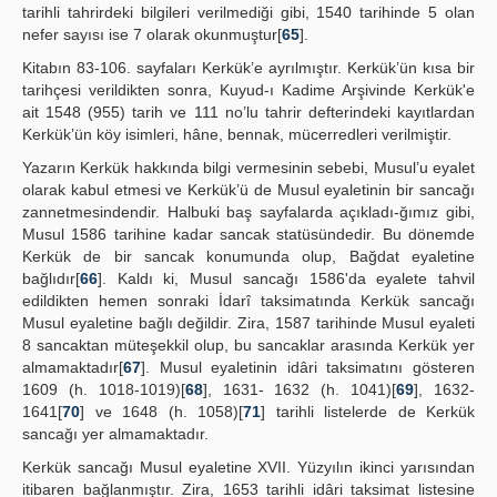
tarihli tahrirdeki bilgileri verilmediği gibi, 1540 tarihinde 5 olan
nefer sayısı ise 7 olarak okunmuştur[
65
].
Kitabın 83-106. sayfaları Kerkük’e ayrılmıştır. Kerkük’ün kısa bir
tarihçesi verildikten sonra, Kuyud-ı Kadime Arşivinde Kerkük'e
ait 1548 (955) tarih ve 111 no’lu tahrir defterindeki kayıtlardan
Kerkük’ün köy isimleri, hâne, bennak, mücerredleri verilmiştir.
Yazarın Kerkük hakkında bilgi vermesinin sebebi, Musul’u eyalet
olarak kabul etmesi ve Kerkük’ü de Musul eyaletinin bir sancağı
zannetmesindendir. Halbuki baş sayfalarda açıkladı-ğımız gibi,
Musul 1586 tarihine kadar sancak statüsündedir. Bu dönemde
Kerkük de bir sancak konumunda olup, Bağdat eyaletine
bağlıdır[
66
]. Kaldı ki, Musul sancağı 1586'da eyalete tahvil
edildikten hemen sonraki İdarî taksimatında Kerkük sancağı
Musul eyaletine bağlı değildir. Zira, 1587 tarihinde Musul eyaleti
8 sancaktan müteşekkil olup, bu sancaklar arasında Kerkük yer
almamaktadır[
67
]. Musul eyaletinin idâri taksimatını gösteren
1609 (h. 1018-1019)[
68
], 1631- 1632 (h. 1041)[
69
], 1632-
1641[
70
] ve 1648 (h. 1058)[
71
] tarihli listelerde de Kerkük
sancağı yer almamaktadır.
Kerkük sancağı Musul eyaletine XVII. Yüzyılın ikinci yarısından
itibaren bağlanmıştır. Zira, 1653 tarihli idâri taksimat listesine