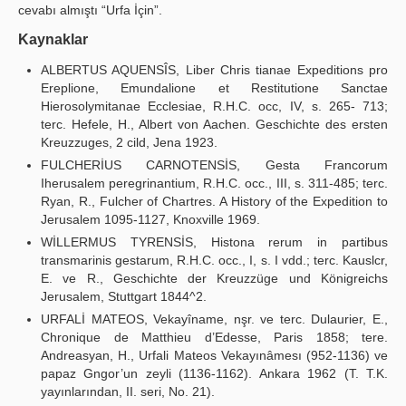
cevabı almıştı “Urfa İçin”.
Kaynaklar
ALBERTUS AQUENSÎS, Liber Chris tianae Expeditions pro
Ereplione, Emundalione et Restitutione Sanctae
Hierosolymitanae Ecclesiae, R.H.C. occ, IV, s. 265- 713;
terc. Hefele, H., Albert von Aachen. Geschichte des ersten
Kreuzzuges, 2 cild, Jena 1923.
FULCHERİUS CARNOTENSİS, Gesta Francorum
Iherusalem peregrinantium, R.H.C. occ., III, s. 311-485; terc.
Ryan, R., Fulcher of Chartres. A History of the Expedition to
Jerusalem 1095-1127, Knoxville 1969.
WİLLERMUS TYRENSİS, Histona rerum in partibus
transmarinis gestarum, R.H.C. occ., I, s. I vdd.; terc. Kauslcr,
E. ve R., Geschichte der Kreuzzüge und Königreichs
Jerusalem, Stuttgart 1844^2.
URFALİ MATEOS, Vekayîname, nşr. ve terc. Dulaurier, E.,
Chronique de Matthieu d’Edesse, Paris 1858; tere.
Andreasyan, H., Urfali Mateos Vekayınâmesı (952-1136) ve
papaz Gngor’un zeyli (1136-1162). Ankara 1962 (T. T.K.
yayınlarından, II. seri, No. 21).