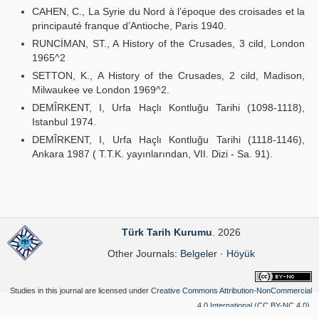
CAHEN, C., La Syrie du Nord à l’époque des croisades et la
principauté franque d’Antioche, Paris 1940.
RUNCİMAN, ST., A History of the Crusades, 3 cild, London
1965^2
SETTON, K., A History of the Crusades, 2 cild, Madison,
Milwaukee ve London 1969^2.
DEMÎRKENT, I, Urfa Haçlı Kontluğu Tarihi (1098-1118),
Istanbul 1974.
DEMÎRKENT, I, Urfa Haçlı Kontluğu Tarihi (1118-1146),
Ankara 1987 ( T.T.K. yayınlarından, VII. Dizi - Sa. 91).
Türk Tarih Kurumu
. 2026
Other Journals:
Belgeler
·
Höyük
Studies in this journal are licensed under
Creative Commons Attribution-NonCommercial
4.0 International (CC BY-NC 4.0)
.