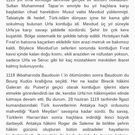
Sultan Muhammed Tapar’ın emriyle bu yıl haçlılara karşı
başlatılan cihad harekâtını Musul valisi Mevdud yüklenmişti.
Tabiatıyle ilk hedef, Türk-islâm dünyası içine bir kama gibi
sokulmuş bulunan Urfa kontluğu idi. Mevdud üç yıl süreyle
Urfa’ya karşı savaşı şiddetle sürdürdü. Şehir bir çok kere
kuşatıldı. Bölge sistematik bir şekilde tahrip edildi. Hıristiyan halk
Fırat’ın batısına kaçarken ekilebilir tüm arazi metruk ve bakımsız
kaldı. Böylece Mevdud’un seferleri sonunda kontluğun Fırat
kavsi içinde kalan doğu kısmı, ekili araziden ve nüfustan yoksun,
sadece Urfa ve Seruc gibi bir kaç müstahkem mevkiden ibaret
kalmış bulunuyordu.
1118 ilkbaharında Baudouin I.’in ölümünden sonra Baudouin du
Bourg Kudüs krallığına seçildi. Her ne kadar Birecik hâkimi
Galeran du Puiset’yi geçici olarak kontluğun işlerini idare
etmekle görevlendirdi ise de, kendisi Urfa’nın hâkimiyetini elinde
tutmaya devam etti. Bu durum, 28 haziran 1119 tarihinde İlgazi
kumandasındaki Türk kuvvetlerinin Antakya haçlı ordusunu
mahvettiği “Kanlı Meydan” savaşına kadar sürdü. Bu savaş,
Türklerin Harran’dan sonra haçlılara indirdiği ikinci büyük
darbeydi. Antakya hâkimi Roger de Saleme ile birlikte şehrin
hâkim gücünü oluşturan bütün asilzadeler hayatlarını