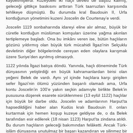
kaybetmişlerdi. Kuzeydeki iki haçlı devleti de başsız kalmış,
geleceği gittikçe baskısını arttıran Türk taarruzları karşısında
tehlikeye düşmüştü. Bu durumda kral Baudouin II, Urfa
kontluğunun yönetimini kuzeni Joscelin de Courtenay’e verdi.
Joscelin 1119 sonbaharında idareyi eline alır almaz, büyük bir
cüretle kontluğun müslüman komşuları üzerine yağma akınlan
tertiplemeye başladı. Ona bu imkânı veren ise, bütün haçlıların
gözünü yıldırmış olan büyük türk mücahidi İlgazi’nin Selçuklu
devletinin diğer bölgelerinde cereyan eden olaylara karışmak
üzere Suriye’den ayrılmış olmasıydı.
1122 yılında İlgazi batıya döndü. Yanında, haçlı döneminde Türk
dünyasının yetiştirdiği en büyük kahramanlardan birisi olan
yeğeni Belek de vardı. Aynı yıl içinde haçlılara karşı girişilen
sefer İlgazi’nin ölümü yüzünden başarılı olamadı ama, Urfa
kontu Joscelin’in 100’e yakın seçkin adamıyle birlikte Belek’in
pususuna düşerek esarete sürüklenmesi (13 eylül 1122) haçlılar
için büyük bir darbe oldu. Joscelin ve adamlarının Harput’ta
hapsedildiğini haber alan Kudüs kralı Baudouin II. onları
kurtarmak için hemen koşup kuzeye geldiyse de, o da Belek
tarafından esir edilerek (18 nisan 1123) Harput’ta zindana atıldı.
Bu durum haçlıların geleceği bakımından felâketti. Ancak Türk-
islâm dünyasına unutulmaz bir başarı kazandıran ve silinmez bir