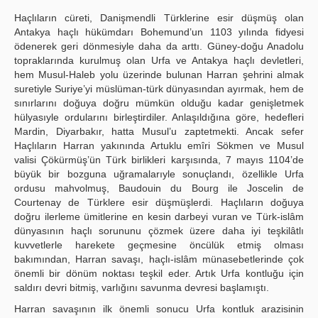
Haçlıların cüreti, Danişmendli Türklerine esir düşmüş olan
Antakya haçlı hükümdarı Bohemund’un 1103 yılında fidyesi
ödenerek geri dönmesiyle daha da arttı. Güney-doğu Anadolu
topraklarında kurulmuş olan Urfa ve Antakya haçlı devletleri,
hem Musul-Haleb yolu üzerinde bulunan Harran şehrini almak
suretiyle Suriye’yi müslüman-türk dünyasından ayırmak, hem de
sınırlarını doğuya doğru mümkün olduğu kadar genişletmek
hülyasıyle ordularını birleştirdiler. Anlaşıldığına göre, hedefleri
Mardin, Diyarbakır, hatta Musul’u zaptetmekti. Ancak sefer
Haçlıların Harran yakınında Artuklu emîri Sökmen ve Musul
valisi Çökürmüş’ün Türk birlikleri karşısında, 7 mayıs 1104’de
büyük bir bozguna uğramalarıyle sonuçlandı, özellikle Urfa
ordusu mahvolmuş, Baudouin du Bourg ile Joscelin de
Courtenay de Türklere esir düşmüşlerdi. Haçlıların doğuya
doğru ilerleme ümitlerine en kesin darbeyi vuran ve Türk-islâm
dünyasının haçlı sorununu çözmek üzere daha iyi teşkilâtlı
kuvvetlerle harekete geçmesine öncülük etmiş olması
bakımından, Harran savaşı, haçlı-islâm münasebetlerinde çok
önemli bir dönüm noktası teşkil eder. Artık Urfa kontluğu için
saldırı devri bitmiş, varlığını savunma devresi başlamıştı.
Harran savaşının ilk önemli sonucu Urfa kontluk arazisinin