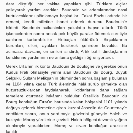
dara düştüğü her vakitte yaptıkları gibi, Türklere elçiler
yollayarak yardım aradılar. Baudouin ve adamlarından nasıl
kurtulacaklarını plânlamaya başladılar. Fakat Enzhu adında bir
ermeni, kendi milletine ihanet ederek durumu Baudouin’e
bildirdi. Baudouin suikastçıları yakalatıp hapse attırdı. Türlü
işkencelerden sonra ancak pek büyük paralar ödemek suretiyle
canlarını kurtarabildiler. Elebaşları öldürüldü. Birçoklarının
burunları, elleri, ayakları kesilerek şehirden kovuldu. Bu
acımasız davranış ermenileri sindirdi; Artık batılı dindaşlarının
kendilerine yardımının ne anlama geldiğini öğreniyorlardı.
Gerek Urfa’nın ilk kontu Baudouin de Boulogne ve gerekse onun
Kudüs kralı olmasıyle yerini alan Baudouin du Bourg, Büyük
Selçuklu Sultanı Melikşah’ın ölümünden sonra başlamış bulunan
ve 1104 yılına kadar Türk âleminde hâlâ sürüp gitmekte olan
huzursuzluklardan faydalanarak, iktidarlarını daha sağlam
temellere oturtmak imkânını buldular. Özellikle Baudouin du
Bourg kontluğun Fırat’ın batısında kalan bölgesini 1101 yılında
doğuya gelerek hizmetine giren kuzeni Joscelin de Courtenay’e
verdikten sonra, onun yardımıyle gözlerini güneyde Haleb ve
kuzeyde Maraş yörelerine çevirdi. Haleb bölgesi devamlı yağma
akınlarıyle yıpratılırken, Maraş ve civan kontluğun arazisine
katıldı.