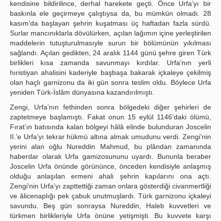
kendisine bildirilince, derhal harekete geçti. Önce Urfa’yı bir
baskınla ele geçirmeye çalıştıysa da, bu mümkün olmadı. 28
kasım’da başlayan şehrin kuşatması üç haftadan fazla sürdü.
Surlar mancınıklarla dövülürken, açılan lağımın içine yerleştirilen
maddelerin tutuşturulmasıyle surun bir bölümünün yıkılması
sağlandı. Açılan gedikten, 24 aralık 1144 günü şehre giren Türk
birlikleri kısa zamanda savunmayı kırdılar. Urfa’nın yerli
hıristiyan ahalisini kaderiyle başbaşa bakarak içkaleye çekilmiş
olan haçlı garnizonu da iki gün sonra teslim oldu. Böylece Urfa
yeniden Türk-İslâm dünyasına kazandırılmıştı.
Zengi, Urfa’nın fethinden sonra bölgedeki diğer şehirleri de
zaptetmeye başlamıştı. Fakat onun 15 eylül 1146’daki ölümü,
Fırat’ın batısında kalan bölgeyi hâlâ elinde bulunduran Joscelin
II.’e Urfa’yı tekrar hükmü altına almak umudunu verdi. Zengi’nin
yerini alan oğlu Nureddin Mahmud, bu plândan zamanında
haberdar olarak Urfa gamizosununu uyardı. Bununla beraber
Joscelin Urfa önünde görününce, önceden kendisiyle anlaşmış
olduğu anlaşılan ermeni ahali şehrin kapılarını ona açtı.
Zengi’nin Urfa’yı zapttettiği zaman onlara gösterdiği civanmertliği
ve âlicenaplığı pek çabuk unutmuşlardı. Türk garnizonu içkaleyi
savundu. Beş gün sonraysa Nureddin, Haleb kuvvetleri ve
türkmen birlikleriyle Urfa önüne yetişmişti. Bu kuvvete karşı