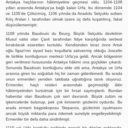
Antakya haçlılarının hâkimiyetine geçmesi oldu. 1104-1108
yılları arasında Antakya’ya bağlı kalan Urfa, bu dönemde 1104
ve 1105’de Çökürmüş, 1106 yılında da Anadolu Selçuklu sultanı
Kılıç Arslan I. tarafından olmak üzere üç defa kuşatılmış, fakat
düşürülememiştir.
1108 yılında Baudouin du Bourg, Büyük Selçuklu devletinin
Musul valisi olan Çavlı tarafından fidye karşılığında serbest
bırakılarak esaretten kurtuldu. Kendisinden biraz önce Artuk
oğlu İlgazi’nin siyasî bazı koşullarla salıvermiş olduğu Joscelin
ile birlikte kontluğunun merkezi Urfa’ya geldi. Ancak bölgesinin
geri verilmesi hususunda Antakya hâkimi ona güçlükler çıkardı.
Sonunda Baudouin kontluğunu elde etti ama, Antakya ve Urfa
arasına giren bu soğukluk hiç bir zaman giderilemedi. Bu arada
onun ermenileri yeniden takibata uğrattığına tanık oluyoruz.
Ermeniler, haçlı reisleri arasındaki geçimsizliği lâtin
hâkimiyetinden kurtulmak için bir fırsat saymışlardı. Bundan
haberdar olan Baudouin çok sert davrandı. Büyük zulüm ve
işkencelerde bulunup, pek çok kimsenin gözlerini oydurdu. Bu
arada ermeni başpiskoposu Stepanos, gözlerinin oyulmasını
ancak büyük miktarda para ödemek suretiyle engelleyebilmişti.
Ermeniler bir defa daha sindirilmişti.
1110 yılı Urfa kontluğu tarihinde gerçek bir dönüm noktasıdır.