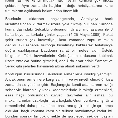
kaldırması ve kendi mutlak hâkimiyetini kurması çok dikkat
çekicidir. Aynı zamanda haçlıların doğu hıristiyanlarına karşı
tutumlarım açıklamak bakımından önemlidir.
Baudouin iktidarının başlangıcında, Antakya’yı haçlı
kuşatmasından kurtarmak üzere yola çıkmış bulunan Kürboğa
kumandasındaki Selçuklu ordusunun Urfa’yı muhasarası ile 3
hafta boyunca korkulu günler yaşadı (4-25 Mayıs 1098). Fakat
şehir surları çok kuvvetliydi, kısa zamanda zaptı mümkün
değildi. Bu sebeble Kürboğa kuşatmayı kaldırarak Antakya’ya
doğru uzaklaşınca Baudouin rahat bir nefes aldı. Üstelik
bölgedeki Türk kuvvetlerinin Kürboğa’nın ordusuna katılmak
üzere Antakya önüne gitmeleri, ona Urfa civarındaki Samsat ve
Seruc gibi şehirleri hâkimiyeti altına almak imkânını verdi.
Kontluğun kuruluşunda Baudouin ermenilerle işbirliği yapmıştı.
Ancak onun ermenilere karşı samimi ve iyi niyetli olmadığı kısa
zamanda su yüzüne çıktı. Başlangıçta kendi adamlarının azlığı
sebebiyle idarenin yüksek kademelerinde bıraktığı ermenileri,
esas haçlı ordusundan kuvvetli takviyeler alır almaz, bu
makamlarından uzaklaştırmaya başladı. Onun bu davranışı Urfa
ermenilerini, daha pek az önce başlarına geçirmek için çırpınmış
oldukları haçlı kontuna karşı bir suikast hazırlamaya kadar itti.
Bundan sonraki bir çok örnekte de görüleceği şekilde, başları