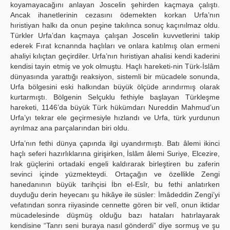
koyamayacağını anlayan Joscelin şehirden kaçmaya çalıştı.
Ancak ihanetlerinin cezasını ödemekten korkan Urfa’nın
hıristiyan halkı da onun peşine takılınca sonuç kaçınılmaz oldu.
Türkler Urfa’dan kaçmaya çalışan Joscelin kuvvetlerini takip
ederek Fırat kcnannda haçlıları ve onlara katılmış olan ermeni
ahaliyi kılıçtan geçirdiler. Urfa’nın hıristiyan ahalisi kendi kaderini
kendisi tayin etmiş ve yok olmuştu. Haçlı hareketi-nin Türk-İslâm
dünyasında yarattığı reaksiyon, sistemli bir mücadele sonunda,
Urfa bölgesini eski halkından büyük ölçüde arındırmış olarak
kurtarmıştı. Bölgenin Selçuklu fethiyle başlayan Türkleşme
hareketi, 1146’da büyük Türk hükümdarı Nureddin Mahmud’un
Urfa’yı tekrar ele geçirmesiyle hızlandı ve Urfa, türk yurdunun
ayrılmaz ana parçalarından biri oldu.
Urfa’nın fethi dünya çapında ilgi uyandırmıştı. Batı âlemi ikinci
haçlı seferi hazırlıklarına girişirken, İslâm âlemi Suriye, Elcezire,
Irak güçlerini ortadaki engeli kaldırarak birleştiren bu zaferin
sevinci içinde yüzmekteydi. Ortaçağın ve özellikle Zengi
hanedanının büyük tarihçisi İbn el-Esîr, bu fethi anlatırken
duyduğu derin heyecanı şu hikâye ile süsler: İmâdeddin Zengi’yi
vefatından sonra riiyasinde cennette gören bir velî, onun iktidar
mücadelesinde düşmüş olduğu bazı hataları hatırlayarak
kendisine “Tanrı seni buraya nasıl gönderdi” diye sormuş ve şu