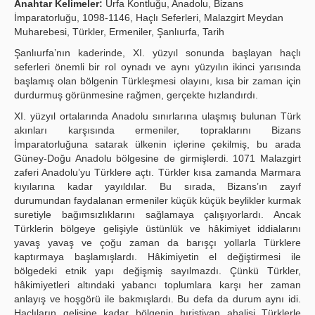
Anahtar Kelimeler:
Urfa Kontluğu, Anadolu, Bizans
İmparatorluğu, 1098-1146, Haçlı Seferleri, Malazgirt Meydan
Publication Policies
Muharebesi, Türkler, Ermeniler, Şanlıurfa, Tarih
Guidelines
Şanlıurfa’nın kaderinde, XI. yüzyıl sonunda başlayan haçlı
seferleri önemli bir rol oynadı ve aynı yüzyılın ikinci yarısında
Contact Us
başlamış olan bölgenin Türkleşmesi olayını, kısa bir zaman için
durdurmuş görünmesine rağmen, gerçekte hızlandırdı.
XI. yüzyıl ortalarında Anadolu sınırlarına ulaşmış bulunan Türk
akınları karşısında ermeniler, topraklarını Bizans
İmparatorluğuna satarak ülkenin içlerine çekilmiş, bu arada
Güney-Doğu Anadolu bölgesine de girmişlerdi. 1071 Malazgirt
zaferi Anadolu’yu Türklere açtı. Türkler kısa zamanda Marmara
kıyılarına kadar yayıldılar. Bu sırada, Bizans’ın zayıf
durumundan faydalanan ermeniler küçük küçük beylikler kurmak
suretiyle bağımsızlıklarını sağlamaya çalışıyorlardı. Ancak
Türklerin bölgeye gelişiyle üstünlük ve hâkimiyet iddialarını
yavaş yavaş ve çoğu zaman da barışçı yollarla Türklere
kaptırmaya başlamışlardı. Hâkimiyetin el değiştirmesi ile
bölgedeki etnik yapı değişmiş sayılmazdı. Çünkü Türkler,
hâkimiyetleri altındaki yabancı toplumlara karşı her zaman
anlayış ve hoşgörü ile bakmışlardı. Bu defa da durum aynı idi.
Haçlıların gelişine kadar bölgenin hıristiyan ahalisi Türklerle