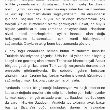
birlikte yaşamlarını sürdürmüşlerdi. Haçlıların gelişi bu düzeni
bozdu. Şimdi Türk veya Bizans hâkimiyetinden haçlıların yardımı
ile kurtulup bağımsızlıklarını sağlayabilirlerdi. Bu düşüncenin
ışığında, haçlıları pek büyük bir sevinçle karşılamaları çok
tabiiydi. Onları kurtarıcıları olarak görmüşlerdi. Fakat, ne büyük
ölçüde yanıldıklarını kısa zamanda anlayacaklardı. Haçlıların
niyeti, kendi mezheplerine aykırı inançta olan doğu
hıristiyanlarını kurtarmaktan çok, kendi hâkimiyetlerini
sağlamaktı. Olayların akışı bunu kısa zamanda gösterdi.
Güney-Doğu Anadolu’da hemen bütün müstahkem mevkiler
Türklerin hâkimiyetine geçmişti. Urfa ise, iki yıldan beri hileyle iç
kaleyi eline geçirmiş olan ermeni Thoros’un idaresindeydi. Ancak
bölgede gücü gittikçe artan Türk varlığı karşısında durumu pek
emniyette görünmüyordu. Bu sebeble, şehrin hıristiyan
ahalisinin ısrarı üzerine haçlılardan yardım isteyerek hâkimiyetini
sağlamlaştırmak fikri, ona cazip gelmiş olmalıdır.
Yurdunda parlak bir geleceği bulunmayan ve haçlı seferlerine
katılarak doğuda araziler elde edip kendilerine yeni hâkimeyetler
kurmak isteyen bir çok asilzade arasında Baudouin de Boulogne
da vardı. Nitekim Baudouin, Anadolu topraklarına ayak basar
basmaz Bizans’ın doğu sınırındaki durum ile yakından