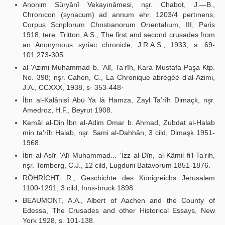
Anonim Süryânî Vekayınâmesi, nşr. Chabot, J.—B.,
Chronıcon (synacum) ad annum ehr. 1203/4 pertınens,
Corpus Scnplorum Chnstıanorum Orıentalıum, III, Paris
1918; tere. Tritton, A.S., The first and second crusades from
an Anonymous syriac chronicle, J.R.A.S., 1933, s. 69-
101,273-305.
al-'Azimi Muhammad b. 'Alî, Ta’rîh, Kara Mustafa Paşa Ktp.
No. 398; nşr. Cahen, C., La Chronique abrégéé d’al-Azimi,
J.A., CCXXX, 1938, s· 353-448·
İbn al-Kalânisî Abü Ya là Hamza, Zayl Ta’rîh Dimaçk, nşr.
Amedroz, H.F., Beyrut 1908.
Kemâl al-Din İbn al-Adim Omar b. Ahmad, Zubdat al-Halab
min ta’rîh Halab, nşr. Sami al-Dahhân, 3 cild, Dimaşk 1951-
1968.
İbn al-Asîr 'Alî Muhammad... 'İzz al-Dîn, al-Kâmil fi’l-Ta’rih,
nşr. Tomberg, C.J., 12 cild, Lugduni Batavorum 1851-1876.
RÖHRİCHT, R., Geschichte des Königreichs Jerusalem
1100-1291, 3 cild, Inns-bruck 1898.
BEAUMONT, A.A., Albert of Aachen and the County of
Edessa, The Crusades and other Historical Essays, New
York 1928, s. 101-138.