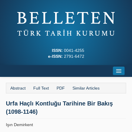
ISSN:
0041-4255
e-ISSN:
2791-6472
Home
Abstract
Full Text
PDF
Similar Articles
About
Urfa Haçlı Kontluğu Tarihine Bir Bakış
Journal Boards
(1098-1146)
Writing Rules
Işın Demirkent
Principles