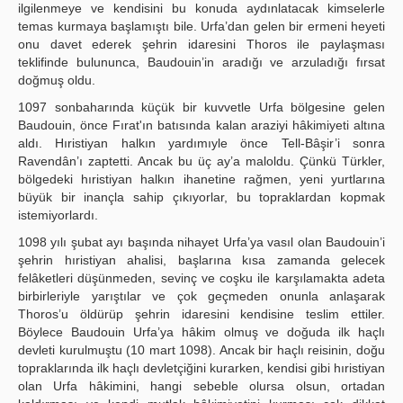
ilgilenmeye ve kendisini bu konuda aydınlatacak kimselerle
temas kurmaya başlamıştı bile. Urfa’dan gelen bir ermeni heyeti
onu davet ederek şehrin idaresini Thoros ile paylaşması
teklifinde bulununca, Baudouin’in aradığı ve arzuladığı fırsat
doğmuş oldu.
1097 sonbaharında küçük bir kuvvetle Urfa bölgesine gelen
Baudouin, önce Fırat'ın batısında kalan araziyi hâkimiyeti altına
aldı. Hıristiyan halkın yardımıyle önce Tell-Bâşir’i sonra
Ravendân’ı zaptetti. Ancak bu üç ay’a maloldu. Çünkü Türkler,
bölgedeki hıristiyan halkın ihanetine rağmen, yeni yurtlarına
büyük bir inançla sahip çıkıyorlar, bu topraklardan kopmak
istemiyorlardı.
1098 yılı şubat ayı başında nihayet Urfa’ya vasıl olan Baudouin’i
şehrin hıristiyan ahalisi, başlarına kısa zamanda gelecek
felâketleri düşünmeden, sevinç ve coşku ile karşılamakta adeta
birbirleriyle yarıştılar ve çok geçmeden onunla anlaşarak
Thoros’u öldürüp şehrin idaresini kendisine teslim ettiler.
Böylece Baudouin Urfa’ya hâkim olmuş ve doğuda ilk haçlı
devleti kurulmuştu (10 mart 1098). Ancak bir haçlı reisinin, doğu
topraklarında ilk haçlı devletçiğini kurarken, kendisi gibi hıristiyan
olan Urfa hâkimini, hangi sebeble olursa olsun, ortadan