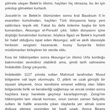
şöhrete ulaşan Belek’in ölümü, haçlıları hiç olmazsa, bu ân için
yokolup gitmekten kurtardı.
Joscelin’in ve Belek’in ölümünden sonra kral Baudouin II.’in
esaretten kurtulmaları, haçlıları Türk dünyasına karşı yeni
saldırılara teşvik etti. Fakat bu defa önlerine başka bir türk
kumandanı, Aksungur el-Porsukî çıktı. İslâm dünyasını içine
düştüğü bunalımdan kurtaran, böylece İlgazi ve Belek’e kıymetli
bir halef olduğunu ispat eden Aksungur, adil ve akıllı idaresiyle
herkesin sevgisini kazanarak, kuzey Suriye’de bütün
müslümanları birleştiren bir otorite oldu.
Kısa bir hâkimiyetten sonra Aksungur’un ölümü Urfa kontluğu
bakımından sevindirici olabilirdi ama, şimdi tarih sahnesine
İmâdeddin Zengi çıkıyordu.
İmâdeddin 1127 yılında sultan Mahmud tarafından Musul
bölgesine vali tayin olunmuştu. O, plânlı ve uzak görüşlü bir
siyaset izleyerek, önce kendisine emanet edilmiş olan İslâm
bölgesinde birlik ve beraberliği sağlamayı ve ancak ondan sonra
haçlılara karşı harekete geçmeyi kararlaştırmıştı. Zengi’nin
hâkimiyetini tam olarak kurması, onun zaman zaman Selçuklu
sultanı ile halife arasında çıkan olaylarda yer almak üzere
doğuya gitmesi yüzünden bir hayli uzadı. Aynca Bizans