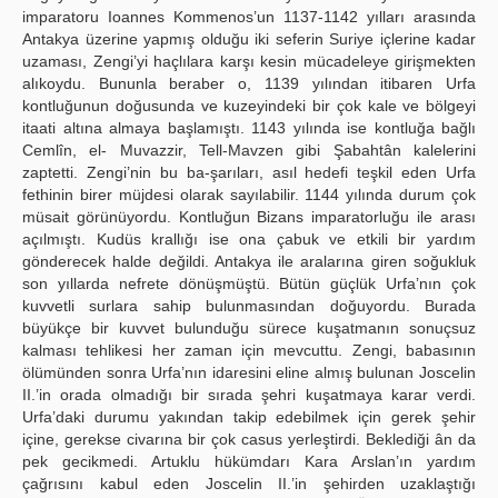
imparatoru Ioannes Kommenos’un 1137-1142 yılları arasında
Antakya üzerine yapmış olduğu iki seferin Suriye içlerine kadar
uzaması, Zengi’yi haçlılara karşı kesin mücadeleye girişmekten
alıkoydu. Bununla beraber o, 1139 yılından itibaren Urfa
kontluğunun doğusunda ve kuzeyindeki bir çok kale ve bölgeyi
itaati altına almaya başlamıştı. 1143 yılında ise kontluğa bağlı
Cemlîn, el- Muvazzir, Tell-Mavzen gibi Şabahtân kalelerini
zaptetti. Zengi’nin bu ba-şarıları, asıl hedefi teşkil eden Urfa
fethinin birer müjdesi olarak sayılabilir. 1144 yılında durum çok
müsait görünüyordu. Kontluğun Bizans imparatorluğu ile arası
açılmıştı. Kudüs krallığı ise ona çabuk ve etkili bir yardım
gönderecek halde değildi. Antakya ile aralarına giren soğukluk
son yıllarda nefrete dönüşmüştü. Bütün güçlük Urfa’nın çok
kuvvetli surlara sahip bulunmasından doğuyordu. Burada
büyükçe bir kuvvet bulunduğu sürece kuşatmanın sonuçsuz
kalması tehlikesi her zaman için mevcuttu. Zengi, babasının
ölümünden sonra Urfa’nın idaresini eline almış bulunan Joscelin
II.’in orada olmadığı bir sırada şehri kuşatmaya karar verdi.
Urfa’daki durumu yakından takip edebilmek için gerek şehir
içine, gerekse civarına bir çok casus yerleştirdi. Beklediği ân da
pek gecikmedi. Artuklu hükümdarı Kara Arslan’ın yardım
çağrısını kabul eden Joscelin II.’in şehirden uzaklaştığı