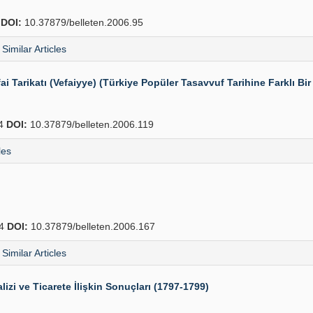
8
DOI:
10.37879/belleten.2006.95
Similar Articles
 Tarikatı (Vefaiyye) (Türkiye Popüler Tasavvuf Tarihine Farklı Bir
54
DOI:
10.37879/belleten.2006.119
les
64
DOI:
10.37879/belleten.2006.167
Similar Articles
lizi ve Ticarete İlişkin Sonuçları (1797-1799)