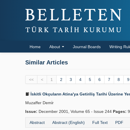
Home
About
Journal Boards
Writing Ru
Similar Articles
<<
<
1
2
3
4
5
6
7
8
9
İskitli Okçuların Atina'ya Getiriliş Tarihi Üzerine Ye
Muzaffer Demi̇r
Issue:
December 2001, Volume 65 - Issue 244
Pages:
9
Abstract
Abstract (English)
Full Text
PDF