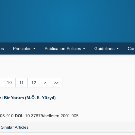
les
Principles
Publication Policies
Guidelines
Con
10
11
12
>
>>
ni Bir Yorum (M.Ö. 5. Yüzyıl)
05-910
DOI:
10.37879/belleten.2001.905
Similar Articles