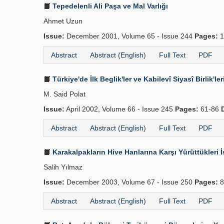
Tepedelenli Ali Paşa ve Mal Varlığı
Ahmet Uzun
Issue:
December 2001, Volume 65 - Issue 244
Pages:
1
Abstract
Abstract (English)
Full Text
PDF
Türkiye'de İlk Beglik'ler ve Kabilevî Siyasî Birlik'le
M. Said Polat
Issue:
April 2002, Volume 66 - Issue 245
Pages:
61-86
Abstract
Abstract (English)
Full Text
PDF
Karakalpakların Hive Hanlarına Karşı Yürüttükleri İ
Salih Yılmaz
Issue:
December 2003, Volume 67 - Issue 250
Pages:
8
Abstract
Abstract (English)
Full Text
PDF