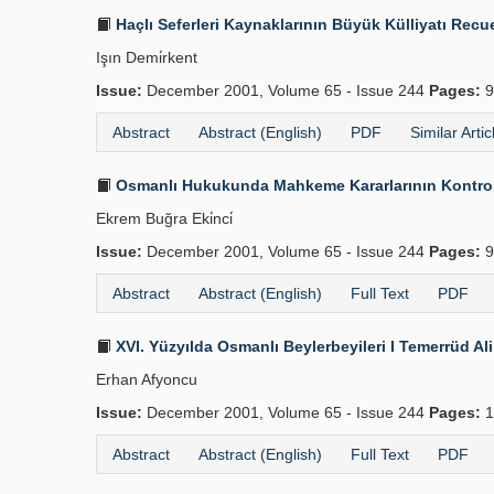
Haçlı Seferleri Kaynaklarının Büyük Külliyatı Recue
Işın Demi̇rkent
Issue:
December 2001, Volume 65 - Issue 244
Pages:
9
Abstract
Abstract (English)
PDF
Similar Artic
Osmanlı Hukukunda Mahkeme Kararlarının Kontrolü
Ekrem Buğra Eki̇nci̇
Issue:
December 2001, Volume 65 - Issue 244
Pages:
9
Abstract
Abstract (English)
Full Text
PDF
XVI. Yüzyılda Osmanlı Beylerbeyileri I Temerrüd Al
Erhan Afyoncu
Issue:
December 2001, Volume 65 - Issue 244
Pages:
1
Abstract
Abstract (English)
Full Text
PDF