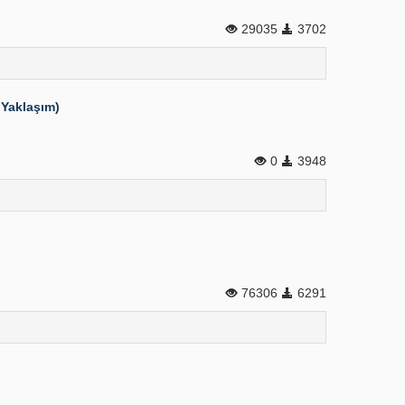
29035
3702
 Yaklaşım)
0
3948
76306
6291