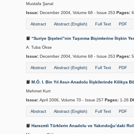
Mustafa Şanal
Issue:
December 2004, Volume 68 - Issue 253
Pages:
6
Abstract
Abstract (English)
Full Text
PDF
“Suriye Şişeleri”nin Taşınma Biçimlerine İlişkin Ye
A. Tuba Ökse
Issue:
December 2004, Volume 68 - Issue 253
Pages:
5
Abstract
Abstract (English)
Full Text
PDF
M.Ö. I. Bin Yıl Asur-Anadolu İlişkilerinde Kilikya B
Mehmet Kurt
Issue:
April 2006, Volume 70 - Issue 257
Pages:
1-26
D
Abstract
Abstract (English)
Full Text
PDF
Harezmli Türklerin Anadolu ve Yakındoğu’daki Rolle