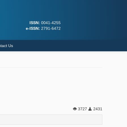
ISSN:
0041-4255
e-ISSN:
2791-6472
tact Us
3727
2431