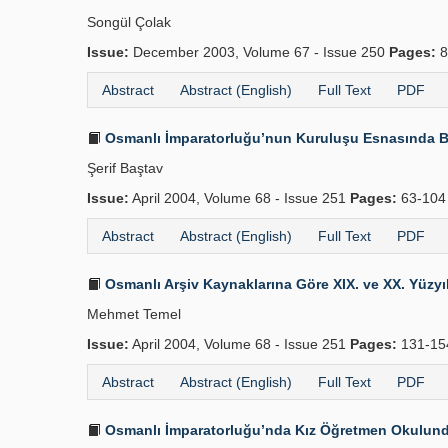
Songül Çolak
Issue:
December 2003, Volume 67 - Issue 250
Pages:
8
Abstract
Abstract (English)
Full Text
PDF
Osmanlı İmparatorluğu’nun Kuruluşu Esnasında B
Şerif Baştav
Issue:
April 2004, Volume 68 - Issue 251
Pages:
63-10
Abstract
Abstract (English)
Full Text
PDF
Osmanlı Arşiv Kaynaklarına Göre XIX. ve XX. Yüzyılı
Mehmet Temel
Issue:
April 2004, Volume 68 - Issue 251
Pages:
131-1
Abstract
Abstract (English)
Full Text
PDF
Osmanlı İmparatorluğu’nda Kız Öğretmen Okulunda 