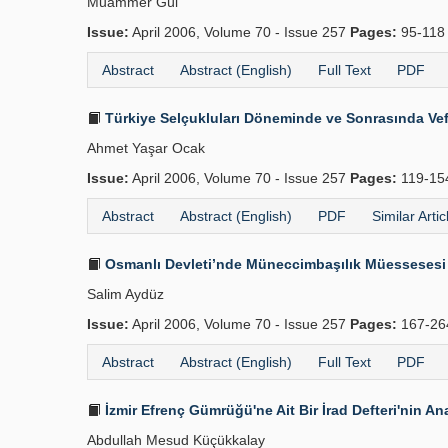
Muammer Gül
Issue:
April 2006, Volume 70 - Issue 257
Pages:
95-11
Abstract
Abstract (English)
Full Text
PDF
Türkiye Selçukluları Döneminde ve Sonrasında Vefai
Ahmet Yaşar Ocak
Issue:
April 2006, Volume 70 - Issue 257
Pages:
119-1
Abstract
Abstract (English)
PDF
Similar Artic
Osmanlı Devleti’nde Müneccimbaşılık Müessesesi
Salim Aydüz
Issue:
April 2006, Volume 70 - Issue 257
Pages:
167-2
Abstract
Abstract (English)
Full Text
PDF
İzmir Efrenç Gümrüğü'ne Ait Bir İrad Defteri'nin Ana
Abdullah Mesud Küçükkalay