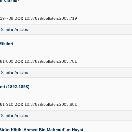
i Katkılar
19-738
DOI:
10.37879/belleten.2003.719
Similar Articles
tkileri
81-800
DOI:
10.37879/belleten.2003.781
Similar Articles
eti (1892-1898)
81-910
DOI:
10.37879/belleten.2003.881
Similar Articles
-i Birûn Kâtibi Ahmed Bin Mahmud’un Hayatı