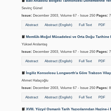
Batı Anadolu Bölgesi Tarihöncesi Dönemlerine Yen
Sevinç Günel
Issue:
December 2003, Volume 67 - Issue 250
Pages:
7
Abstract
Abstract (English)
Full Text
PDF
Memlûk-Moğol Mücadelesi ve Orta Doğu Tarihine E
Yüksel Arslantaş
Issue:
December 2003, Volume 67 - Issue 250
Pages:
7
Abstract
Abstract (English)
Full Text
PDF
İngiliz Konsolosu Longworth'a Göre Trabzon Vilay
Ahmet Halaçoğlu
Issue:
December 2003, Volume 67 - Issue 250
Pages:
8
Abstract
Abstract (English)
Full Text
PDF
XVIII. Yüzyıl Osmanlı Tarih Yazıcılarından Hazine