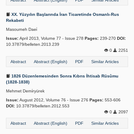
Abstract
Abstract (English)
PDF
Similar Articles
XX. Yüzyılın Başlarında İran Ticaretinde Osmanlı-Rus
Rekabeti
Masoumeh Daei̇
Issue:
April 2013, Volume 77 - Issue 278
Pages:
239-270
DOI:
10.37879/belleten.2013.239
0
2251
Abstract
Abstract (English)
PDF
Similar Articles
1826 Düzenlemesinden Sonra Kıbrıs İhtisab Rüsûmu
(1828-1838)
Mehmet Demi̇ryürek
Issue:
August 2012, Volume 76 - Issue 276
Pages:
553-606
DOI:
10.37879/belleten.2012.553
0
2097
Abstract
Abstract (English)
PDF
Similar Articles