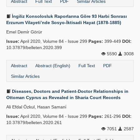
Abstract
Full Text
PDF
Similar Articles
İngiliz Konsolosluk Raporlarına Göre 93 Harbi Sonrası
Erzurum Vilayeti’nde Sosyo-İktisadi Hayat (1878-1885)
Emel Demi̇r Görür
Issue:
April 2020, Volume 84 - Issue 299
Pages:
399-449
DOI:
10.37879/belleten.2020.399
5590
3008
Abstract
Abstract (English)
Full Text
PDF
Similar Articles
Diseases, Doctors and Patient-Doctor Relationships in
Ottoman Cyprus as Revealed in Sharia Court Records
Ali Efdal Özkul, Hasan Samani̇
Issue:
April 2020, Volume 84 - Issue 299
Pages:
261-296
DOI:
10.37879/belleten.2020.261
7051
2587