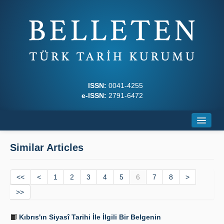
ISSN:
0041-4255
e-ISSN:
2791-6472
Home
Similar Articles
About
<<
Journal Boards
<
1
2
3
4
5
6
7
8
>
>>
Writing Rules
Kıbrıs'ın Siyasî Tarihi İle İlgili Bir Belgenin
Principles