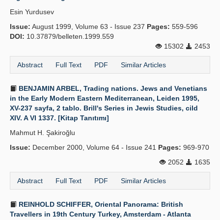
Esin Yurdusev
Issue:
August 1999, Volume 63 - Issue 237
Pages:
559-596
DOI:
10.37879/belleten.1999.559
15302
2453
Abstract
Full Text
PDF
Similar Articles
BENJAMIN ARBEL, Trading nations. Jews and Venetians
in the Early Modern Eastern Mediterranean, Leiden 1995,
XV-237 sayfa, 2 tablo. Brill's Series in Jewis Studies, cild
XIV. A VI 1337. [Kitap Tanıtımı]
Mahmut H. Şakiroğlu
Issue:
December 2000, Volume 64 - Issue 241
Pages:
969-970
2052
1635
Abstract
Full Text
PDF
Similar Articles
REINHOLD SCHIFFER, Oriental Panorama: British
Travellers in 19th Century Turkey, Amsterdam - Atlanta