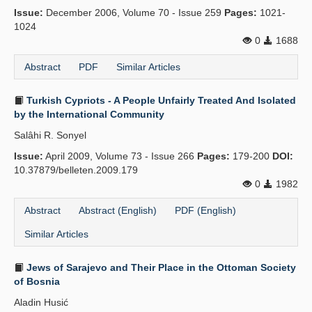
Issue:
December 2006, Volume 70 - Issue 259
Pages:
1021-
1024
0
1688
Abstract
PDF
Similar Articles
Turkish Cypriots - A People Unfairly Treated And Isolated
by the International Community
Salâhi R. Sonyel
Issue:
April 2009, Volume 73 - Issue 266
Pages:
179-200
DOI:
10.37879/belleten.2009.179
0
1982
Abstract
Abstract (English)
PDF (English)
Similar Articles
Jews of Sarajevo and Their Place in the Ottoman Society
of Bosnia
Aladin Husić