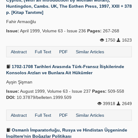
Cyprus, (With an Introduction by Michael Moran),
Huntingdon, Cambs. UK, The Eothen Press, 1997, XXII + 378
p. [Kitap Tanıtımı]
Fahir Armaoğlu
Issue:
April 1999, Volume 63 - Issue 236
Pages:
267-268
1750
1623
Abstract
Full Text
PDF
Similar Articles
1702-1708 Tarihleri Arasında Türk-Fransız İlişkilerinde
Konsolos Arzları ve Bunlara Ait Hükümler
Ayşin Şişman
Issue:
August 1999, Volume 63 - Issue 237
Pages:
509-558
DOI:
10.37879/belleten.1999.509
39918
2649
Abstract
Full Text
PDF
Similar Articles
Osmanlı İmparatorluğu, Rusya ve Hindistan Üçgeninde
İngiltere'nin Boğazlar Politikası