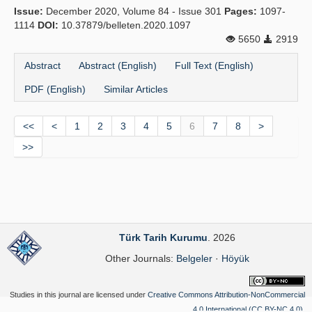
Issue:
December 2020, Volume 84 - Issue 301
Pages:
1097-
1114
DOI:
10.37879/belleten.2020.1097
5650
2919
Abstract
Abstract (English)
Full Text (English)
PDF (English)
Similar Articles
<<
<
1
2
3
4
5
6
7
8
>
>>
Türk Tarih Kurumu
. 2026
Other Journals:
Belgeler
·
Höyük
Studies in this journal are licensed under
Creative Commons Attribution-NonCommercial
4.0 International (CC BY-NC 4.0)
.