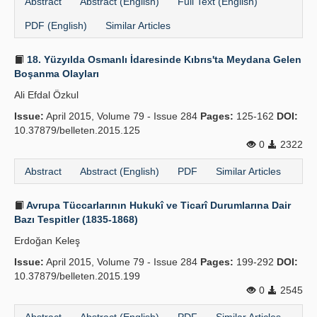
Abstract
Abstract (English)
Full Text (English)
PDF (English)
Similar Articles
18. Yüzyılda Osmanlı İdaresinde Kıbrıs'ta Meydana Gelen
Boşanma Olayları
Ali Efdal Özkul
Issue:
April 2015, Volume 79 - Issue 284
Pages:
125-162
DOI:
10.37879/belleten.2015.125
0
2322
Abstract
Abstract (English)
PDF
Similar Articles
Avrupa Tüccarlarının Hukukî ve Ticarî Durumlarına Dair
Bazı Tespitler (1835-1868)
Erdoğan Keleş
Issue:
April 2015, Volume 79 - Issue 284
Pages:
199-292
DOI:
10.37879/belleten.2015.199
0
2545