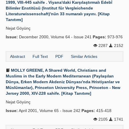
1999, VIII-445 sahife . Viyana'daki Karşılaştırmalı Edebî
Bilimler Enstitüsü (Institut für Vergleichende
Literaturwissenschaft)'nün 33 numaralı yayını. [Kitap
Tanıtımı]
Nejat Göyünç
Issue:
December 2000, Volume 64 - Issue 241
Pages:
973-976
2287
2152
Abstract
Full Text
PDF
Similar Articles
MOLLY GREENE, A Shared World, Christians and
Muslims in the Early Modern Mediterranean (Paylaşılan
Dünya, Erken Modern Akdeniz Dünyası'nda Hristiyanlar ve
Müslümanlar), Princeton University Press, Princeton - New
Jersey 2000, XIV-228 sahife. [Kitap Tanıtımı]
Nejat Göyünç
Issue:
April 2001, Volume 65 - Issue 242
Pages:
415-418
2105
1741