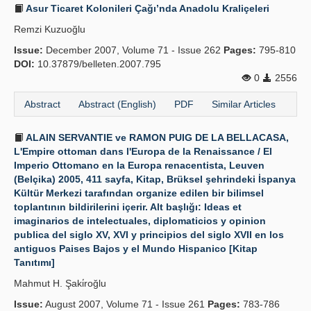
Asur Ticaret Kolonileri Çağı’nda Anadolu Kraliçeleri
Remzi Kuzuoğlu
Issue:
December 2007, Volume 71 - Issue 262
Pages:
795-810
DOI:
10.37879/belleten.2007.795
0
2556
Abstract
Abstract (English)
PDF
Similar Articles
ALAIN SERVANTIE ve RAMON PUIG DE LA BELLACASA,
L'Empire ottoman dans l'Europa de la Renaissance / El
Imperio Ottomano en la Europa renacentista, Leuven
(Belçika) 2005, 411 sayfa, Kitap, Brüksel şehrindeki İspanya
Kültür Merkezi tarafından organize edilen bir bilimsel
toplantının bildirilerini içerir. Alt başlığı: Ideas et
imaginarios de intelectuales, diplomaticios y opinion
publica del siglo XV, XVI y principios del siglo XVII en los
antiguos Paises Bajos y el Mundo Hispanico [Kitap
Tanıtımı]
Mahmut H. Şaki̇roğlu
Issue:
August 2007, Volume 71 - Issue 261
Pages:
783-786