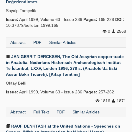
Değerlendirmesi
Publication Policies
Soyalp Tamçelik
Issue:
Guidelines
April 1999, Volume 63 - Issue 236
Pages:
165-228
DOI:
10.37879/belleten.1999.165
Contact Us
0
2568
Abstract
PDF
Similar Articles
JAN GERRIT DERCKSEN, The Old Assyrian copper trade
in Anatolia, Nederlans Historisch-Archaeologisch Institut
Te İstanbul, LXXV, Leiden 1996, 279 s. (Anadolu'da Eski
Assur Bakır Ticareti). [Kitap Tanıtımı]
Oktay Belli
Issue:
April 1999, Volume 63 - Issue 236
Pages:
257-262
1816
1871
Abstract
Full Text
PDF
Similar Articles
RAUF DENKTASH at the United Nations - Speeches on