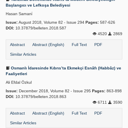
Başlangıcı ve Lefkoşa Belediyesi
Hasan Samani̇
Issue:
August 2018, Volume 82 - Issue 294
Pages:
587-626
DOI:
10.37879/belleten.2018.587
4520
2869
Abstract
Abstract (English)
Full Text
PDF
Similar Articles
Osmanlı İdaresinde Kıbrıs’ta Ekmekçi Esnâfı (Habbâz) ve
Faaliyetleri
Ali Efdal Özkul
Issue:
December 2018, Volume 82 - Issue 295
Pages:
863-898
DOI:
10.37879/belleten.2018.863
6711
3590
Abstract
Abstract (English)
Full Text
PDF
Similar Articles