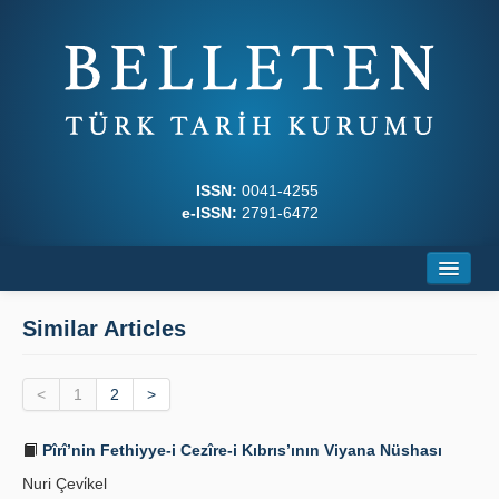
ISSN:
0041-4255
e-ISSN:
2791-6472
Home
Similar Articles
About
<
Journal Boards
1
2
>
Writing Rules
Pîrî’nin Fethiyye-i Cezîre-i Kıbrıs’ının Viyana Nüshası
Nuri Çevi̇kel
Principles