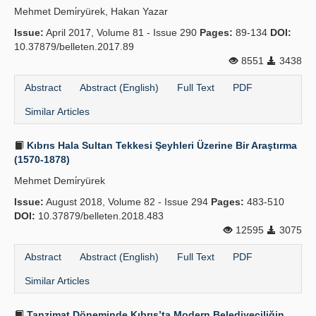
Mehmet Demi̇ryürek, Hakan Yazar
Issue:
April 2017, Volume 81 - Issue 290
Pages:
89-134
DOI:
10.37879/belleten.2017.89
8551
3438
Abstract
Abstract (English)
Full Text
PDF
Similar Articles
Kıbrıs Hala Sultan Tekkesi Şeyhleri Üzerine Bir Araştırma
(1570-1878)
Mehmet Demi̇ryürek
Issue:
August 2018, Volume 82 - Issue 294
Pages:
483-510
DOI:
10.37879/belleten.2018.483
12595
3075
Abstract
Abstract (English)
Full Text
PDF
Similar Articles
Tanzimat Döneminde Kıbrıs’ta Modern Belediyeciliğin