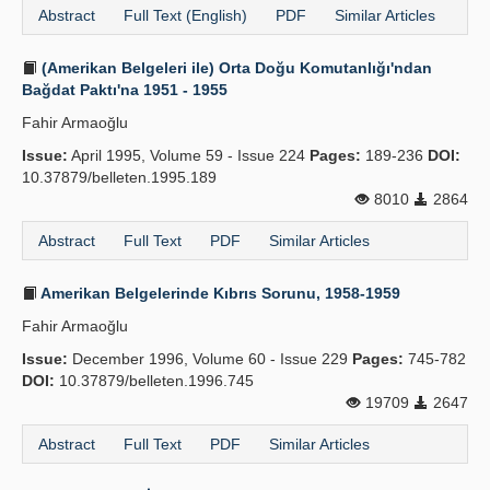
Abstract
Full Text (English)
PDF
Similar Articles
(Amerikan Belgeleri ile) Orta Doğu Komutanlığı'ndan
Bağdat Paktı'na 1951 - 1955
Fahir Armaoğlu
Issue:
April 1995, Volume 59 - Issue 224
Pages:
189-236
DOI:
10.37879/belleten.1995.189
8010
2864
Abstract
Full Text
PDF
Similar Articles
Amerikan Belgelerinde Kıbrıs Sorunu, 1958-1959
Fahir Armaoğlu
Issue:
December 1996, Volume 60 - Issue 229
Pages:
745-782
DOI:
10.37879/belleten.1996.745
19709
2647
Abstract
Full Text
PDF
Similar Articles