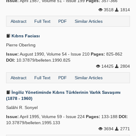
Issue:
April 1987, Volume 51 - Issue 199
Pages:
357-366
3518
1814
Abstract
Full Text
PDF
Similar Articles
Kıbrıs Faciası
Pierre Oberlıng
Issue:
August 1990, Volume 54 - Issue 210
Pages:
825-862
DOI:
10.37879/belleten.1990.825
14425
2804
Abstract
Full Text
PDF
Similar Articles
İngiliz Yönetiminde Kıbrıs Türklerinin Varlık Savaşımı
(1878 - 1960)
Salâhi R. Sonyel
Issue:
April 1995, Volume 59 - Issue 224
Pages:
133-188
DOI:
10.37879/belleten.1995.133
3694
2771