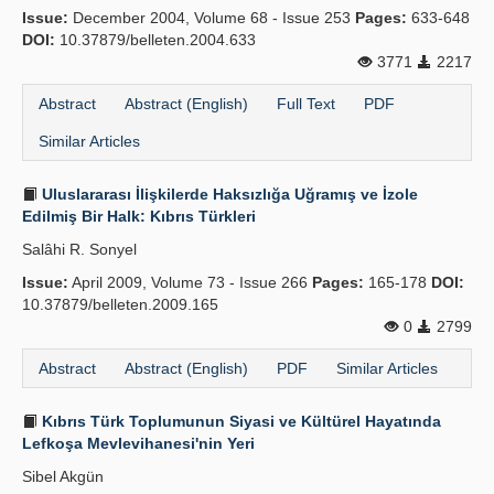
Issue:
December 2004, Volume 68 - Issue 253
Pages:
633-648
Publication Policies
DOI:
10.37879/belleten.2004.633
3771
2217
Guidelines
Abstract
Abstract (English)
Full Text
PDF
Contact Us
Similar Articles
Uluslararası İlişkilerde Haksızlığa Uğramış ve İzole
Edilmiş Bir Halk: Kıbrıs Türkleri
Salâhi R. Sonyel
Issue:
April 2009, Volume 73 - Issue 266
Pages:
165-178
DOI:
10.37879/belleten.2009.165
0
2799
Abstract
Abstract (English)
PDF
Similar Articles
Kıbrıs Türk Toplumunun Siyasi ve Kültürel Hayatında
Lefkoşa Mevlevihanesi'nin Yeri
Sibel Akgün