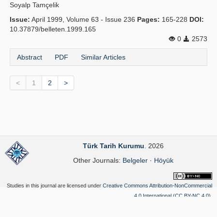
Soyalp Tamçelik
Issue:
April 1999, Volume 63 - Issue 236
Pages:
165-228
DOI:
10.37879/belleten.1999.165
0
2573
Abstract
PDF
Similar Articles
<
1
2
>
Türk Tarih Kurumu
. 2026
Other Journals:
Belgeler
·
Höyük
Studies in this journal are licensed under
Creative Commons Attribution-NonCommercial
4.0 International (CC BY-NC 4.0)
.
Yazılım Parkı - Scientific Journal Publishing and Management System