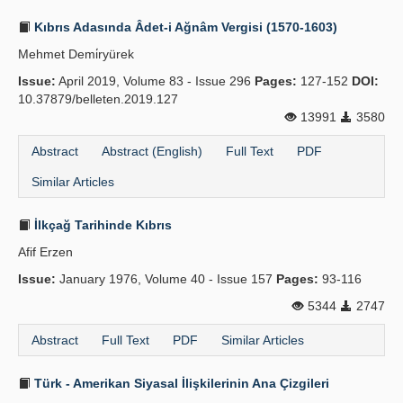
Kıbrıs Adasında Âdet-i Ağnâm Vergisi (1570-1603)
Mehmet Demi̇ryürek
Issue:
April 2019, Volume 83 - Issue 296
Pages:
127-152
DOI:
10.37879/belleten.2019.127
13991
3580
Abstract
Abstract (English)
Full Text
PDF
Similar Articles
İlkçağ Tarihinde Kıbrıs
Afif Erzen
Issue:
January 1976, Volume 40 - Issue 157
Pages:
93-116
5344
2747
Abstract
Full Text
PDF
Similar Articles
Türk - Amerikan Siyasal İlişkilerinin Ana Çizgileri