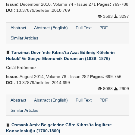
Issue:
December 2010, Volume 74 - Issue 271
Pages:
769-788
DOI:
10.37879/belleten.2010.769
3593
3297
Abstract
Abstract (English)
Full Text
PDF
Similar Articles
Tanzimat Devri’nde Kıbrıs’ta Azat Edilmiş Kölelerin
Hukukî Ve Sosyo-Ekonomik Durumları (1839- 1876)
Celâl Erdönmez
Issue:
August 2014, Volume 78 - Issue 282
Pages:
699-756
DOI:
10.37879/belleten.2014.699
8088
2909
Abstract
Abstract (English)
Full Text
PDF
Similar Articles
Osmanlı Arşiv Belgelerine Göre Kıbrıs’ta İngiltere
Konsolosluğu (1700-1800)