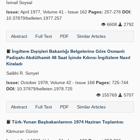
İsmail Soysal
Issue:
April 1977, Volume 41 - Issue 162
Pages:
257-276
DOI:
10.37879/belleten.1977.257
6608
2792
Abstract
Full Text
PDF
Similar Articles
İngiltere Dışişleri Bakanlığı Belgelerine Göre Osmanlı
Padişahı Abdülhamit 48 Saat İçinde Kıbrısı İngilizlere Nasıl
Kiraladı
Salâhi R. Sonyel
Issue:
October 1978, Volume 42 - Issue 168
Pages:
725-744
DOI:
10.37879/belleten.1978.725
155769
5707
Abstract
Full Text
PDF
Similar Articles
Türk-Yunan Başbakanlarının 1974 Haziran Toplantısı
Kâmuran Gürün