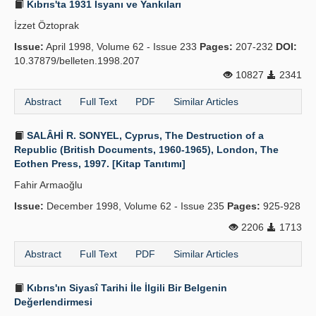
Kıbrıs'ta 1931 İsyanı ve Yankıları
İzzet Öztoprak
Issue:
April 1998, Volume 62 - Issue 233
Pages:
207-232
DOI:
10.37879/belleten.1998.207
10827
2341
Abstract
Full Text
PDF
Similar Articles
SALÂHİ R. SONYEL, Cyprus, The Destruction of a
Republic (British Documents, 1960-1965), London, The
Eothen Press, 1997. [Kitap Tanıtımı]
Fahir Armaoğlu
Issue:
December 1998, Volume 62 - Issue 235
Pages:
925-928
2206
1713
Abstract
Full Text
PDF
Similar Articles
Kıbrıs'ın Siyasî Tarihi İle İlgili Bir Belgenin
Değerlendirmesi