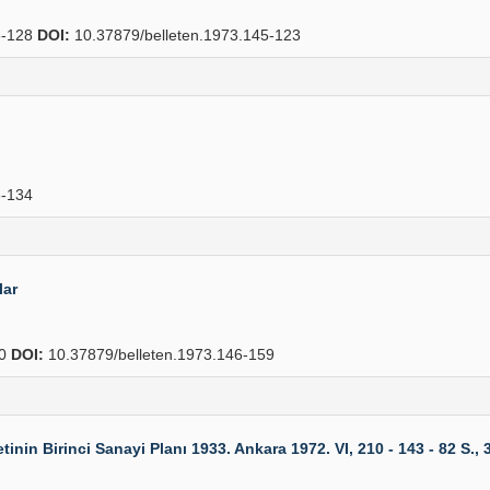
-128
DOI:
10.37879/belleten.1973.145-123
]
-134
lar
90
DOI:
10.37879/belleten.1973.146-159
nin Birinci Sanayi Planı 1933. Ankara 1972. VI, 210 - 143 - 82 S., 3 