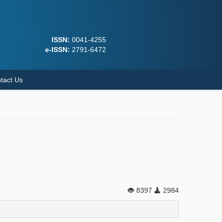
ISSN:
0041-4255
e-ISSN:
2791-6472
tact Us
8397
2984