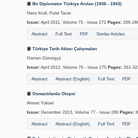
Bir Diplomatın Türkiye Anıları (1936 - 1943)
Hans Kroll, Pulat Tacar
Issue:
April 2011, Volume 75 - Issue 272
Pages:
205-2
Abstract
Full Text
PDF
Similar Articles
Türkiye Tarih Atlası Çalışmaları
Osman Gümüşçü
Issue:
April 2012, Volume 76 - Issue 275
Pages:
261-3
Abstract
Abstract (English)
Full Text
PDF
Osmanlılarda Otopsi
Ahmet Yüksel
Issue:
December 2013, Volume 77 - Issue 280
Pages:
8
Abstract
Abstract (English)
Full Text
PDF