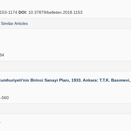
153-1174
DOI:
10.37879/belleten.2018.1153
Similar Articles
84
Cumhuriyeti'nin Birinci Sanayi Planı, 1933. Ankara: T.T.K. Basımevi,
-560
r