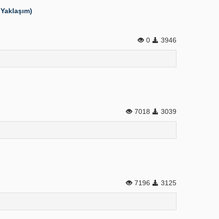
 Yaklaşım)
0
3946
7018
3039
7196
3125