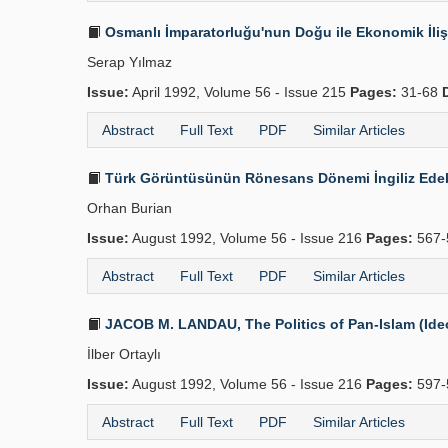
Osmanlı İmparatorluğu'nun Doğu ile Ekonomik İlişkiler
Serap Yılmaz
Issue:
April 1992, Volume 56 - Issue 215
Pages:
31-68
Abstract
Full Text
PDF
Similar Articles
Türk Görüntüsünün Rönesans Dönemi İngiliz Edeb
Orhan Burian
Issue:
August 1992, Volume 56 - Issue 216
Pages:
567-
Abstract
Full Text
PDF
Similar Articles
JACOB M. LANDAU, The Politics of Pan-Islam (Ideol
İlber Ortaylı
Issue:
August 1992, Volume 56 - Issue 216
Pages:
597-
Abstract
Full Text
PDF
Similar Articles