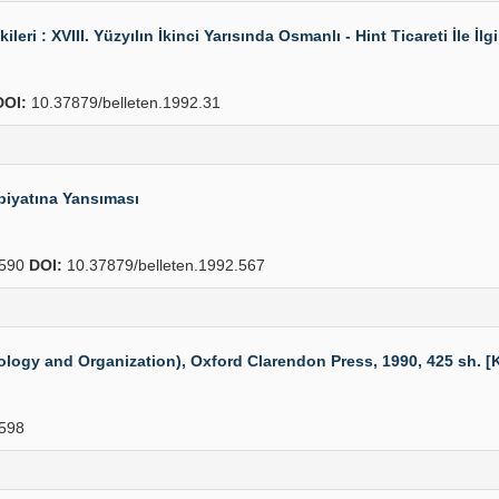
i : XVIII. Yüzyılın İkinci Yarısında Osmanlı - Hint Ticareti İle İlgi
DOI:
10.37879/belleten.1992.31
iyatına Yansıması
590
DOI:
10.37879/belleten.1992.567
ogy and Organization), Oxford Clarendon Press, 1990, 425 sh. [K
598