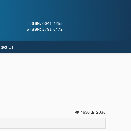
ISSN:
0041-4255
e-ISSN:
2791-6472
tact Us
4630
2036