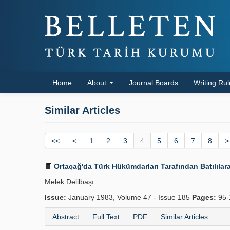
Home
About
Journal Boards
Writing Ru
Similar Articles
<<
<
1
2
3
4
5
6
7
8
>
Ortaçağ'da Türk Hükümdarları Tarafından Batılılara
Melek Delilbaşı
Issue:
January 1983, Volume 47 - Issue 185
Pages:
95-
Abstract
Full Text
PDF
Similar Articles