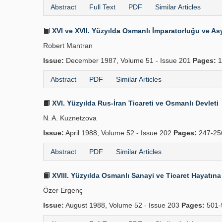
Abstract
Full Text
PDF
Similar Articles
XVI ve XVII. Yüzyılda Osmanlı İmparatorluğu ve Asy
Robert Mantran
Issue:
December 1987, Volume 51 - Issue 201
Pages:
1
Abstract
PDF
Similar Articles
XVI. Yüzyılda Rus-İran Ticareti ve Osmanlı Devleti
N. A. Kuznetzova
Issue:
April 1988, Volume 52 - Issue 202
Pages:
247-2
Abstract
PDF
Similar Articles
XVIII. Yüzyılda Osmanlı Sanayi ve Ticaret Hayatına İ
Özer Ergenç
Issue:
August 1988, Volume 52 - Issue 203
Pages:
501-