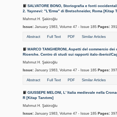
SALVATORE BONO, Storiografia e fonti occidentali s
2. Yayınevi: "L'Erma" di Bretschneider, Roma [Kitap T
Mahmut H. Şakiroğlu
Issue:
January 1983, Volume 47 - Issue 185
Pages:
391
Abstract
Full Text
PDF
Similar Articles
MARCO TANGHERONI, Aspetti del commercio dei cere
Ricerche. Centro di studi sui rapporti italo-iberici/Cag
Mahmut H. Şakiroğlu
Issue:
January 1983, Volume 47 - Issue 185
Pages:
397
Abstract
Full Text
PDF
Similar Articles
GIUSSEPE MELONI, L' Italia medievale nella Cronaca 
R [Kitap Tanıtımı]
Mahmut H. Şakiroğlu
Issue:
January 1983, Volume 47 - Issue 185
Pages:
397