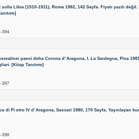
ulla Libia (1510-1911), Roma 1982, 142 Sayfa. Fiyatı yazılı değil.
anıtımı]
-394
alinei paesi deha Corona d' Aragona, I. La Sardegna, Pisa 1981,
liari. [Kitap Tanıtımı]
-397
di Pi etro IV d' Aragona, Sassari 1980, 170 Sayfa. Yayınlayan kurum
-398