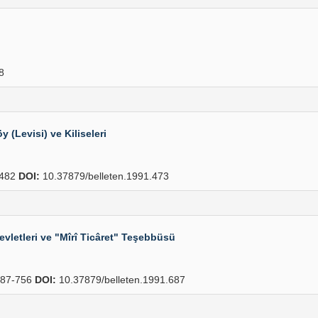
8
 (Levisi) ve Kiliseleri
482
DOI:
10.37879/belleten.1991.473
vletleri ve "Mîrî Ticâret" Teşebbüsü
87-756
DOI:
10.37879/belleten.1991.687