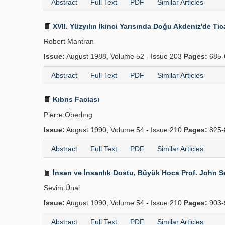
Abstract
Full Text
PDF
Similar Articles
XVII. Yüzyılın İkinci Yarısında Doğu Akdeniz'de Tica
Robert Mantran
Issue:
August 1988, Volume 52 - Issue 203
Pages:
685-
Abstract
Full Text
PDF
Similar Articles
Kıbrıs Faciası
Pierre Oberlıng
Issue:
August 1990, Volume 54 - Issue 210
Pages:
825-
Abstract
Full Text
PDF
Similar Articles
İnsan ve İnsanlık Dostu, Büyük Hoca Prof. John S
Sevim Ünal
Issue:
August 1990, Volume 54 - Issue 210
Pages:
903-
Abstract
Full Text
PDF
Similar Articles