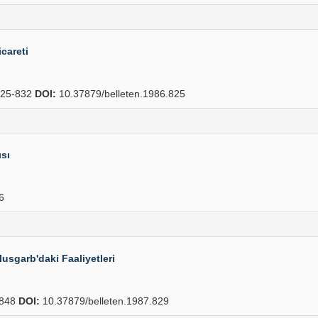
icareti
25-832
DOI:
10.37879/belleten.1986.825
sı
6
sgarb'daki Faaliyetleri
848
DOI:
10.37879/belleten.1987.829