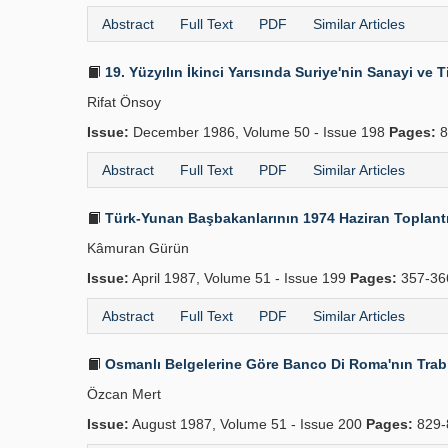
Abstract
Full Text
PDF
Similar Articles
19. Yüzyılın İkinci Yarısında Suriye'nin Sanayi ve T
Rifat Önsoy
Issue:
December 1986, Volume 50 - Issue 198
Pages:
8
Abstract
Full Text
PDF
Similar Articles
Türk-Yunan Başbakanlarının 1974 Haziran Toplantı
Kâmuran Gürün
Issue:
April 1987, Volume 51 - Issue 199
Pages:
357-36
Abstract
Full Text
PDF
Similar Articles
Osmanlı Belgelerine Göre Banco Di Roma'nın Trablu
Özcan Mert
Issue:
August 1987, Volume 51 - Issue 200
Pages:
829-