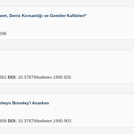
ret, Deniz Korsanlığı ve Gemiler Kafileleri*
696
862
DOI:
10.37879/belleten.1990.825
elwyn Bromley'i Anarken
908
DOI:
10.37879/belleten.1990.903