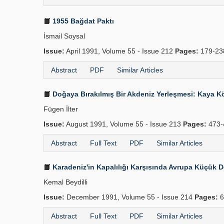
1955 Bağdat Paktı
İsmail Soysal
Issue:
April 1991, Volume 55 - Issue 212
Pages:
179-23
Abstract
PDF
Similar Articles
Doğaya Bırakılmış Bir Akdeniz Yerleşmesi: Kaya Köy
Fügen İlter
Issue:
August 1991, Volume 55 - Issue 213
Pages:
473-
Abstract
Full Text
PDF
Similar Articles
Karadeniz'in Kapalılığı Karşısında Avrupa Küçük De
Kemal Beydilli
Issue:
December 1991, Volume 55 - Issue 214
Pages:
6
Abstract
Full Text
PDF
Similar Articles