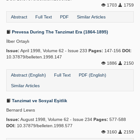
1703
1759
Abstract
Full Text
PDF
Similar Articles
Prevesa During The Tanzimat Era (1864-1895)
İlber Ortaylı
Issue:
April 1998, Volume 62 - Issue 233
Pages:
147-156
DOI:
10.37879/belleten.1998.147
1886
2150
Abstract (English)
Full Text
PDF (English)
Similar Articles
Tanzimat ve Sosyal Eşitlik
Bernard Lewıs
Issue:
August 1998, Volume 62 - Issue 234
Pages:
577-588
DOI:
10.37879/belleten.1998.577
3160
2159