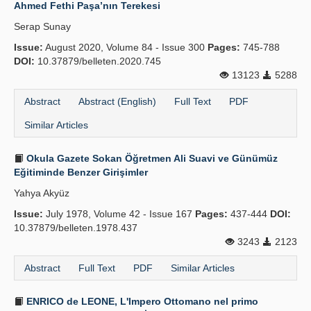
Ahmed Fethi Paşa’nın Terekesi
Serap Sunay
Issue:
August 2020, Volume 84 - Issue 300
Pages:
745-788
DOI:
10.37879/belleten.2020.745
13123
5288
Abstract
Abstract (English)
Full Text
PDF
Similar Articles
Okula Gazete Sokan Öğretmen Ali Suavi ve Günümüz
Eğitiminde Benzer Girişimler
Yahya Akyüz
Issue:
July 1978, Volume 42 - Issue 167
Pages:
437-444
DOI:
10.37879/belleten.1978.437
3243
2123
Abstract
Full Text
PDF
Similar Articles
ENRICO de LEONE, L'Impero Ottomano nel primo