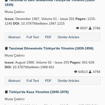
Tanzimat'ın İlanı Sıralarında Türkiye'de Yönetim (1826-
1839)
Musa Çadırcı
Issue:
December 1987, Volume 51 - Issue 201
Pages:
1215-
1240
DOI:
10.37879/belleten.1987.1215
6597
2766
Abstract
Full Text
PDF
Similar Articles
Tanzimat Döneminde Türkiye'de Yönetim (1839-1856)
Musa Çadırcı
Issue:
August 1988, Volume 52 - Issue 203
Pages:
601-626
DOI:
10.37879/belleten.1988.601
64513
4794
Abstract
Full Text
PDF
Similar Articles
Türkiye'de Kaza Yönetimi (1840-1876)
Musa Çadırcı