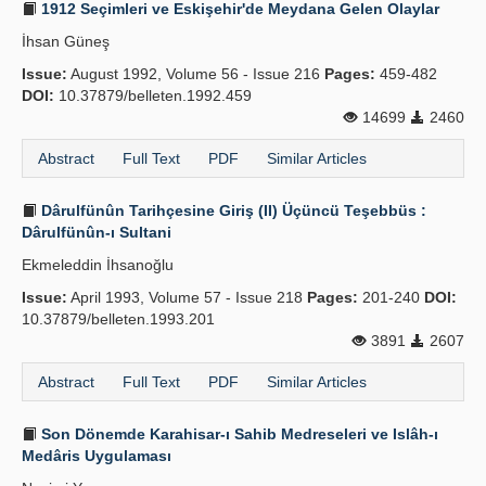
1912 Seçimleri ve Eskişehir'de Meydana Gelen Olaylar
İhsan Güneş
Issue:
August 1992, Volume 56 - Issue 216
Pages:
459-482
DOI:
10.37879/belleten.1992.459
14699
2460
Abstract
Full Text
PDF
Similar Articles
Dârulfünûn Tarihçesine Giriş (II) Üçüncü Teşebbüs :
Dârulfünûn-ı Sultani
Ekmeleddin İhsanoğlu
Issue:
April 1993, Volume 57 - Issue 218
Pages:
201-240
DOI:
10.37879/belleten.1993.201
3891
2607
Abstract
Full Text
PDF
Similar Articles
Son Dönemde Karahisar-ı Sahib Medreseleri ve Islâh-ı
Medâris Uygulaması