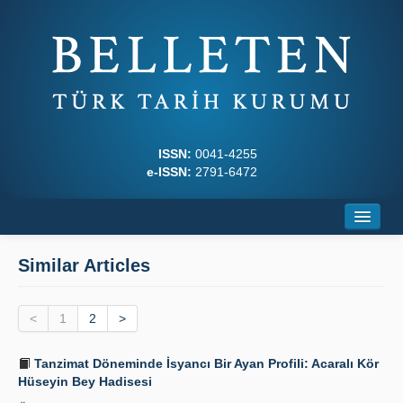
ISSN:
0041-4255
e-ISSN:
2791-6472
Home
Similar Articles
About
<
Journal Boards
1
2
>
Writing Rules
Tanzimat Döneminde İsyancı Bir Ayan Profili: Acaralı Kör
Hüseyin Bey Hadisesi
Principles