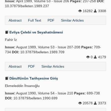
Issue:
April 1989, Volume 53 - Issue 206
Pages:
237-258
DOI:
10.37879/belleten.1989.237
16282
3308
Abstract
Full Text
PDF
Similar Articles
Evliya Çelebi ve Seyahatnâmesi
Fahir İz
Issue:
August 1989, Volume 53 - Issue 207-208
Pages:
709-
734
DOI:
10.37879/belleten.1989.709
0
4179
Abstract
PDF
Similar Articles
Dârulfünûn Tarihçesine Giriş
Ekmeleddin İhsanoğlu
Issue:
August 1990, Volume 54 - Issue 210
Pages:
699-738
DOI:
10.37879/belleten.1990.699
20578
3373