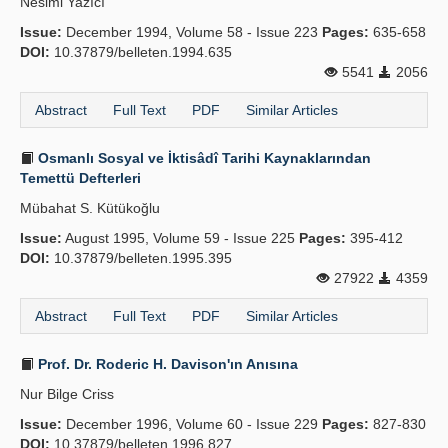
Nesimi Yazıcı
Issue:
December 1994, Volume 58 - Issue 223
Pages:
635-658
DOI:
10.37879/belleten.1994.635
5541
2056
Abstract
Full Text
PDF
Similar Articles
Osmanlı Sosyal ve İktisâdî Tarihi Kaynaklarından
Temettü Defterleri
Mübahat S. Kütükoğlu
Issue:
August 1995, Volume 59 - Issue 225
Pages:
395-412
DOI:
10.37879/belleten.1995.395
27922
4359
Abstract
Full Text
PDF
Similar Articles
Prof. Dr. Roderic H. Davison'ın Anısına
Nur Bilge Criss
Issue:
December 1996, Volume 60 - Issue 229
Pages:
827-830
DOI:
10.37879/belleten.1996.827