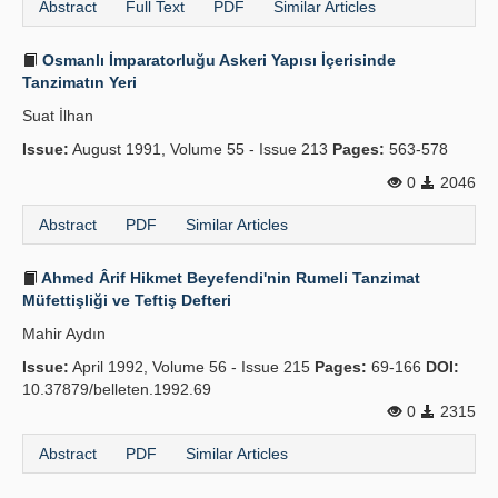
Abstract
Full Text
PDF
Similar Articles
Osmanlı İmparatorluğu Askeri Yapısı İçerisinde
Tanzimatın Yeri
Suat İlhan
Issue:
August 1991, Volume 55 - Issue 213
Pages:
563-578
0
2046
Abstract
PDF
Similar Articles
Ahmed Ârif Hikmet Beyefendi'nin Rumeli Tanzimat
Müfettişliği ve Teftiş Defteri
Mahir Aydın
Issue:
April 1992, Volume 56 - Issue 215
Pages:
69-166
DOI:
10.37879/belleten.1992.69
0
2315
Abstract
PDF
Similar Articles