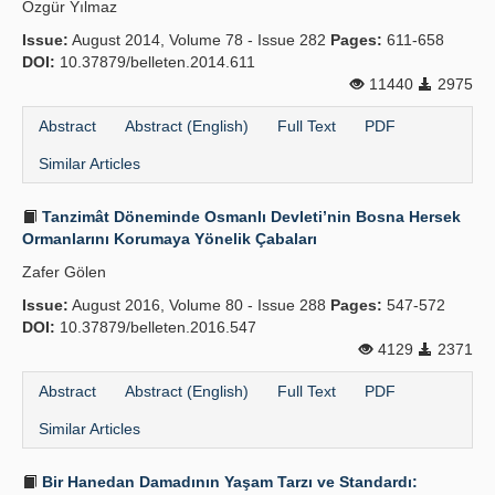
Özgür Yılmaz
Publication Policies
Issue:
August 2014, Volume 78 - Issue 282
Pages:
611-658
DOI:
10.37879/belleten.2014.611
Guidelines
11440
2975
Contact Us
Abstract
Abstract (English)
Full Text
PDF
Similar Articles
Tanzimât Döneminde Osmanlı Devleti’nin Bosna Hersek
Ormanlarını Korumaya Yönelik Çabaları
Zafer Gölen
Issue:
August 2016, Volume 80 - Issue 288
Pages:
547-572
DOI:
10.37879/belleten.2016.547
4129
2371
Abstract
Abstract (English)
Full Text
PDF
Similar Articles
Bir Hanedan Damadının Yaşam Tarzı ve Standardı: