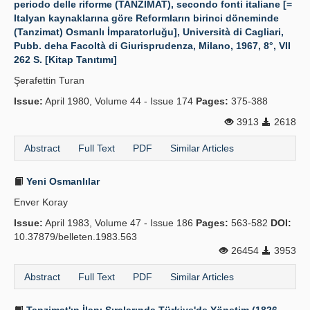
periodo delle riforme (TANZİMAT), secondo fonti italiane [=
Italyan kaynaklarına göre Reformların birinci döneminde
(Tanzimat) Osmanlı İmparatorluğu], Università di Cagliari,
Pubb. deha Facoltà di Giurisprudenza, Milano, 1967, 8°, VII
262 S. [Kitap Tanıtımı]
Şerafettin Turan
Issue:
April 1980, Volume 44 - Issue 174
Pages:
375-388
3913
2618
Abstract
Full Text
PDF
Similar Articles
Yeni Osmanlılar
Enver Koray
Issue:
April 1983, Volume 47 - Issue 186
Pages:
563-582
DOI:
10.37879/belleten.1983.563
26454
3953
Abstract
Full Text
PDF
Similar Articles