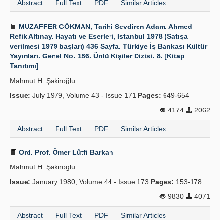
Abstract
Full Text
PDF
Similar Articles
MUZAFFER GÖKMAN, Tarihi Sevdiren Adam. Ahmed
Refik Altınay. Hayatı ve Eserleri, Istanbul 1978 (Satışa
verilmesi 1979 başları) 436 Sayfa. Türkiye İş Bankası Kültür
Yayınları. Genel No: 186. Ünlü Kişiler Dizisi: 8. [Kitap
Tanıtımı]
Mahmut H. Şakiroğlu
Issue:
July 1979, Volume 43 - Issue 171
Pages:
649-654
4174
2062
Abstract
Full Text
PDF
Similar Articles
Ord. Prof. Ömer Lûtfi Barkan
Mahmut H. Şakiroğlu
Issue:
January 1980, Volume 44 - Issue 173
Pages:
153-178
9830
4071
Abstract
Full Text
PDF
Similar Articles