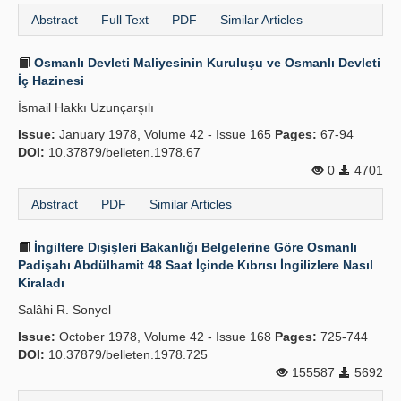
Abstract
Full Text
PDF
Similar Articles
Osmanlı Devleti Maliyesinin Kuruluşu ve Osmanlı Devleti
İç Hazinesi
İsmail Hakkı Uzunçarşılı
Issue:
January 1978, Volume 42 - Issue 165
Pages:
67-94
DOI:
10.37879/belleten.1978.67
0
4701
Abstract
PDF
Similar Articles
İngiltere Dışişleri Bakanlığı Belgelerine Göre Osmanlı
Padişahı Abdülhamit 48 Saat İçinde Kıbrısı İngilizlere Nasıl
Kiraladı
Salâhi R. Sonyel
Issue:
October 1978, Volume 42 - Issue 168
Pages:
725-744
DOI:
10.37879/belleten.1978.725
155587
5692