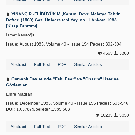
YINANÇ R.-ELİBÜYÜK M.,Kanuni Devri Malatya Tahrir
Defteri (1560) Gazi Üniversitesi Yay. no: 1 Ankara 1983
[Kitap Tanıtımı]
İsmet Kayaoğlu
Issue:
August 1985, Volume 49 - Issue 194
Pages:
392-394
4569
3360
Abstract
Full Text
PDF
Similar Articles
Osmanlı Devletinde "Eski Eser" ve "Onarım" Üzerine
Gözlemler
Emre Madran
Issue:
December 1985, Volume 49 - Issue 195
Pages:
503-546
DOI:
10.37879/belleten.1985.503
10239
3030
Abstract
Full Text
PDF
Similar Articles