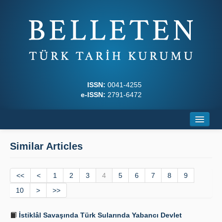
ISSN:
0041-4255
e-ISSN:
2791-6472
Home
Similar Articles
About
<<
Journal Boards
<
1
2
3
4
5
6
7
8
9
10
>
>>
Writing Rules
İstiklâl Savaşında Türk Sularında Yabancı Devlet
Principles