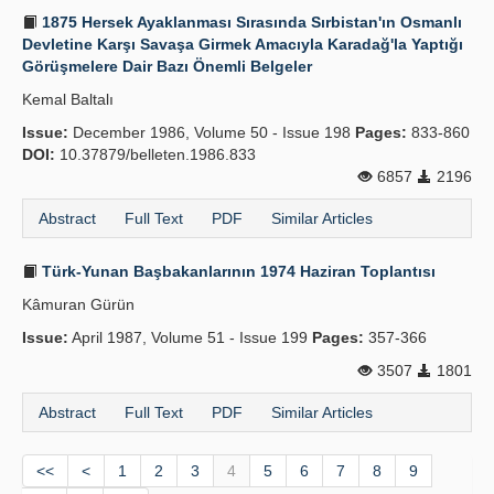
1875 Hersek Ayaklanması Sırasında Sırbistan'ın Osmanlı
Devletine Karşı Savaşa Girmek Amacıyla Karadağ'la Yaptığı
Görüşmelere Dair Bazı Önemli Belgeler
Kemal Baltalı
Issue:
December 1986, Volume 50 - Issue 198
Pages:
833-860
DOI:
10.37879/belleten.1986.833
6857
2196
Abstract
Full Text
PDF
Similar Articles
Türk-Yunan Başbakanlarının 1974 Haziran Toplantısı
Kâmuran Gürün
Issue:
April 1987, Volume 51 - Issue 199
Pages:
357-366
3507
1801
Abstract
Full Text
PDF
Similar Articles
<<
<
1
2
3
4
5
6
7
8
9