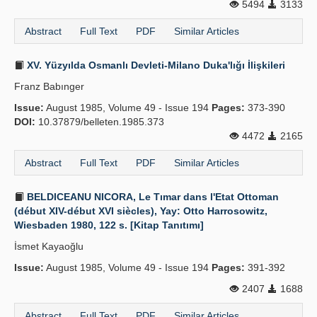
5494
3133
Abstract
Full Text
PDF
Similar Articles
XV. Yüzyılda Osmanlı Devleti-Milano Duka'lığı İlişkileri
Franz Babınger
Issue:
August 1985, Volume 49 - Issue 194
Pages:
373-390
DOI:
10.37879/belleten.1985.373
4472
2165
Abstract
Full Text
PDF
Similar Articles
BELDICEANU NICORA, Le Tımar dans l'Etat Ottoman
(début XIV-début XVI siècles), Yay: Otto Harrosowitz,
Wiesbaden 1980, 122 s. [Kitap Tanıtımı]
İsmet Kayaoğlu
Issue:
August 1985, Volume 49 - Issue 194
Pages:
391-392
2407
1688
Abstract
Full Text
PDF
Similar Articles