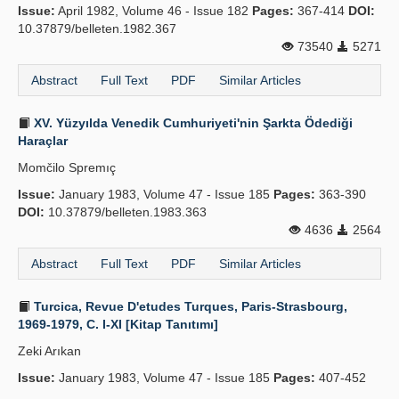
Issue:
April 1982, Volume 46 - Issue 182
Pages:
367-414
DOI:
10.37879/belleten.1982.367
73540
5271
Abstract
Full Text
PDF
Similar Articles
XV. Yüzyılda Venedik Cumhuriyeti'nin Şarkta Ödediği
Haraçlar
Momčilo Spremıç
Issue:
January 1983, Volume 47 - Issue 185
Pages:
363-390
DOI:
10.37879/belleten.1983.363
4636
2564
Abstract
Full Text
PDF
Similar Articles
Turcica, Revue D'etudes Turques, Paris-Strasbourg,
1969-1979, C. I-XI [Kitap Tanıtımı]
Zeki Arıkan
Issue:
January 1983, Volume 47 - Issue 185
Pages:
407-452