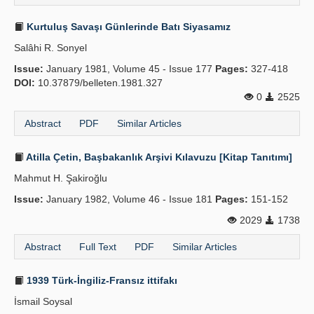
Kurtuluş Savaşı Günlerinde Batı Siyasamız
Salâhi R. Sonyel
Issue:
January 1981, Volume 45 - Issue 177
Pages:
327-418
DOI:
10.37879/belleten.1981.327
0
2525
Abstract
PDF
Similar Articles
Atilla Çetin, Başbakanlık Arşivi Kılavuzu [Kitap Tanıtımı]
Mahmut H. Şakiroğlu
Issue:
January 1982, Volume 46 - Issue 181
Pages:
151-152
2029
1738
Abstract
Full Text
PDF
Similar Articles
1939 Türk-İngiliz-Fransız ittifakı
İsmail Soysal