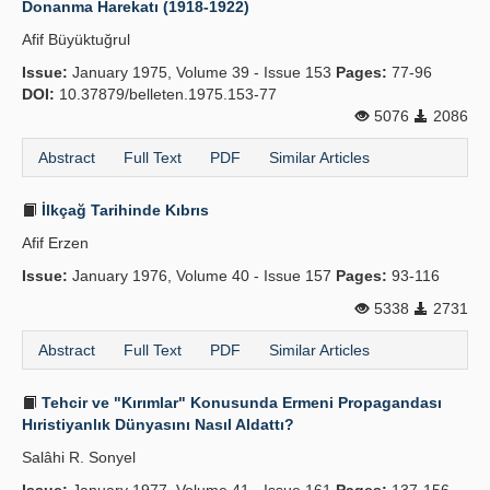
Donanma Harekatı (1918-1922)
Publication Policies
Afif Büyüktuğrul
Issue:
Guidelines
January 1975, Volume 39 - Issue 153
Pages:
77-96
DOI:
10.37879/belleten.1975.153-77
Contact Us
5076
2086
Abstract
Full Text
PDF
Similar Articles
İlkçağ Tarihinde Kıbrıs
Afif Erzen
Issue:
January 1976, Volume 40 - Issue 157
Pages:
93-116
5338
2731
Abstract
Full Text
PDF
Similar Articles
Tehcir ve "Kırımlar" Konusunda Ermeni Propagandası
Hıristiyanlık Dünyasını Nasıl Aldattı?
Salâhi R. Sonyel