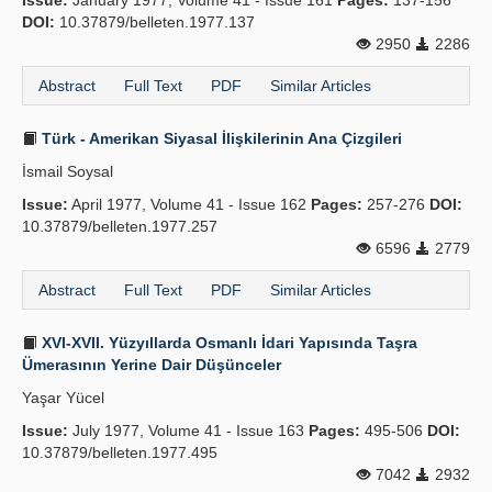
Issue:
January 1977, Volume 41 - Issue 161
Pages:
137-156
DOI:
10.37879/belleten.1977.137
2950
2286
Abstract
Full Text
PDF
Similar Articles
Türk - Amerikan Siyasal İlişkilerinin Ana Çizgileri
İsmail Soysal
Issue:
April 1977, Volume 41 - Issue 162
Pages:
257-276
DOI:
10.37879/belleten.1977.257
6596
2779
Abstract
Full Text
PDF
Similar Articles
XVI-XVII. Yüzyıllarda Osmanlı İdari Yapısında Taşra
Ümerasının Yerine Dair Düşünceler
Yaşar Yücel
Issue:
July 1977, Volume 41 - Issue 163
Pages:
495-506
DOI:
10.37879/belleten.1977.495
7042
2932