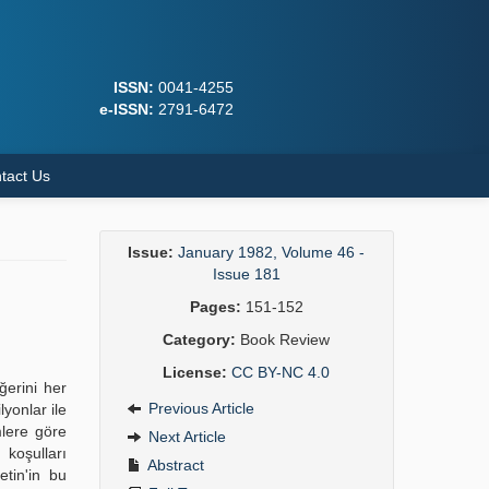
ISSN:
0041-4255
e-ISSN:
2791-6472
tact Us
Issue:
January 1982, Volume 46 -
Issue 181
Pages:
151-152
Category:
Book Review
License:
CC BY-NC 4.0
ğerini her
Previous Article
yonlar ile
lere göre
Next Article
koşulları
Abstract
etin'in bu