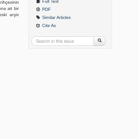
Full Text
rihçesinin
na ait bir
PDF
eski arşiv
Similar Articles
Cite As