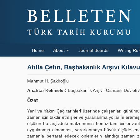
Home
About
Journal Boards
Writing Ru
Atilla Çetin, Başbakanlık Arşivi Kılavu
Mahmut H. Şakiroğlu
Anahtar Kelimeler:
Başbakanlık Arşivi, Osmanlı Devleti A
Özet
Yeni ve Yakın Çağ tarihleri üzerinde çalışanlar, günümüz
zaman için takdir etmişler ve yararlanma yollarını aramışl
ölçülen bu arşivdeki malzemenin henüz tam bir envante
uygulanmış olmaması, yararlanmaya büyük ölçüde engel
zamanla bertaraf edecek önlemlerin alındığı zaman zam