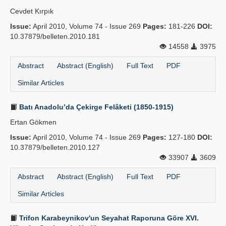
Cevdet Kırpık
Issue:
April 2010, Volume 74 - Issue 269
Pages:
181-226
DOI:
10.37879/belleten.2010.181
14558
3975
Abstract
Abstract (English)
Full Text
PDF
Similar Articles
Batı Anadolu’da Çekirge Felâketi (1850-1915)
Ertan Gökmen
Issue:
April 2010, Volume 74 - Issue 269
Pages:
127-180
DOI:
10.37879/belleten.2010.127
33907
3609
Abstract
Abstract (English)
Full Text
PDF
Similar Articles
Trifon Karabeynikov'un Seyahat Raporuna Göre XVI.