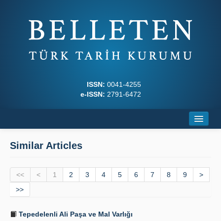
ISSN:
0041-4255
e-ISSN:
2791-6472
Home
Similar Articles
About
<<
Journal Boards
<
1
2
3
4
5
6
7
8
9
>
>>
Writing Rules
Tepedelenli Ali Paşa ve Mal Varlığı
Principles