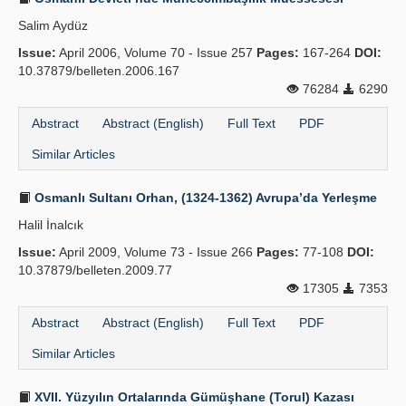
Salim Aydüz
Issue:
April 2006, Volume 70 - Issue 257
Pages:
167-264
DOI:
10.37879/belleten.2006.167
76284
6290
Abstract
Abstract (English)
Full Text
PDF
Similar Articles
Osmanlı Sultanı Orhan, (1324-1362) Avrupa’da Yerleşme
Halil İnalcık
Issue:
April 2009, Volume 73 - Issue 266
Pages:
77-108
DOI:
10.37879/belleten.2009.77
17305
7353
Abstract
Abstract (English)
Full Text
PDF
Similar Articles
XVII. Yüzyılın Ortalarında Gümüşhane (Torul) Kazası