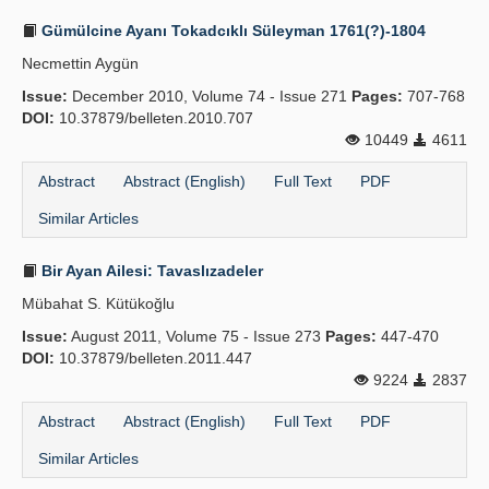
Gümülcine Ayanı Tokadcıklı Süleyman 1761(?)-1804
Necmettin Aygün
Issue:
December 2010, Volume 74 - Issue 271
Pages:
707-768
DOI:
10.37879/belleten.2010.707
10449
4611
Abstract
Abstract (English)
Full Text
PDF
Similar Articles
Bir Ayan Ailesi: Tavaslızadeler
Mübahat S. Kütükoğlu
Issue:
August 2011, Volume 75 - Issue 273
Pages:
447-470
DOI:
10.37879/belleten.2011.447
9224
2837
Abstract
Abstract (English)
Full Text
PDF
Similar Articles