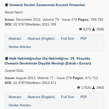
Osmanlı Devleti Zamanında Kocaeli Ormanları
Resül Nari̇n
Issue:
December 2011, Volume 75 - Issue 274
Pages:
769-782
DOI:
10.37879/belleten.2011.769
6279
2586
Abstract
Abstract (English)
Full Text
PDF
Similar Articles
Halk Hekimliğinden Diş Hekimliğine: 19. Yüzyılda
Osmanlı Devletinde Dişçilik Mesleği (Erbab-ı Esnan)
Zeynel Özlü
Issue:
August 2013, Volume 77 - Issue 279
Pages:
671-712
DOI:
10.37879/belleten.2013.671
17525
3465
Abstract
Abstract (English)
Full Text
PDF
Similar Articles