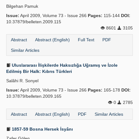
Bilgehan Pamuk
Issue:
April 2009, Volume 73 - Issue 266
Pages:
115-144
DOI:
10.37879/belleten.2009.115
8601
3105
Abstract
Abstract (English)
Full Text
PDF
Similar Articles
Uluslararası İlişkilerde Haksızlığa Uğramış ve İzole
Edilmiş Bir Halk: Kıbrıs Türkleri
Salâhi R. Sonyel
Issue:
April 2009, Volume 73 - Issue 266
Pages:
165-178
DOI:
10.37879/belleten.2009.165
0
2785
Abstract
Abstract (English)
PDF
Similar Articles
1857-59 Bosna Hersek İsyânı
Zafer Gölen