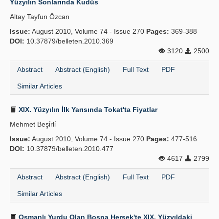
Yüzyılın Sonlarında Kudüs
Altay Tayfun Özcan
Issue:
August 2010, Volume 74 - Issue 270
Pages:
369-388
DOI:
10.37879/belleten.2010.369
3120
2500
Abstract
Abstract (English)
Full Text
PDF
Similar Articles
XIX. Yüzyılın İlk Yarısında Tokat'ta Fiyatlar
Mehmet Beşi̇rli̇
Issue:
August 2010, Volume 74 - Issue 270
Pages:
477-516
DOI:
10.37879/belleten.2010.477
4617
2799
Abstract
Abstract (English)
Full Text
PDF
Similar Articles
Osmanlı Yurdu Olan Bosna Hersek'te XIX. Yüzyıldaki