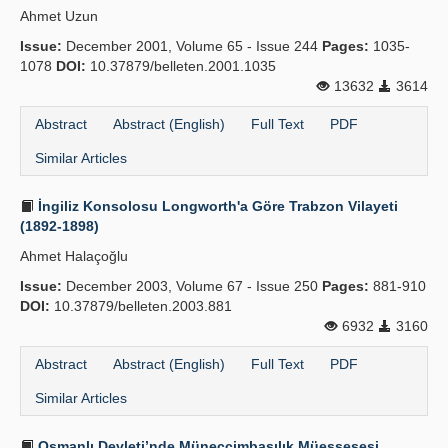
Ahmet Uzun
Publication Policies
Issue:
December 2001, Volume 65 - Issue 244
Pages:
1035-
1078
Guidelines
DOI:
10.37879/belleten.2001.1035
13632
3614
Contact Us
Abstract
Abstract (English)
Full Text
PDF
Similar Articles
İngiliz Konsolosu Longworth'a Göre Trabzon Vilayeti
(1892-1898)
Ahmet Halaçoğlu
Issue:
December 2003, Volume 67 - Issue 250
Pages:
881-910
DOI:
10.37879/belleten.2003.881
6932
3160
Abstract
Abstract (English)
Full Text
PDF
Similar Articles
Osmanlı Devleti’nde Müneccimbaşılık Müessesesi