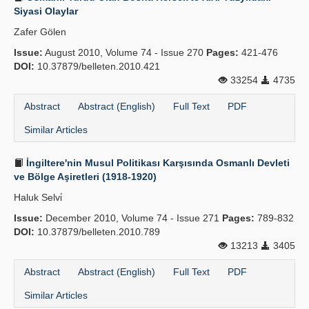
Siyasi Olaylar
Zafer Gölen
Issue:
August 2010, Volume 74 - Issue 270
Pages:
421-476
DOI:
10.37879/belleten.2010.421
33254
4735
Abstract
Abstract (English)
Full Text
PDF
Similar Articles
İngiltere'nin Musul Politikası Karşısında Osmanlı Devleti
ve Bölge Aşiretleri (1918-1920)
Haluk Selvi̇
Issue:
December 2010, Volume 74 - Issue 271
Pages:
789-832
DOI:
10.37879/belleten.2010.789
13213
3405
Abstract
Abstract (English)
Full Text
PDF
Similar Articles