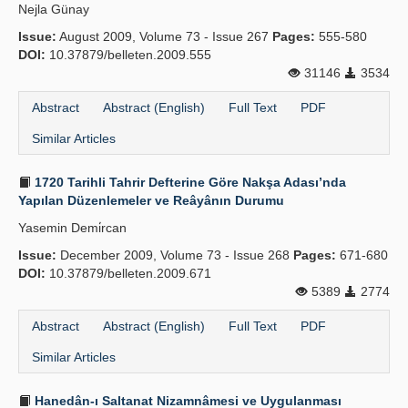
Nejla Günay
Issue:
August 2009, Volume 73 - Issue 267
Pages:
555-580
DOI:
10.37879/belleten.2009.555
31146
3534
Abstract
Abstract (English)
Full Text
PDF
Similar Articles
1720 Tarihli Tahrir Defterine Göre Nakşa Adası’nda
Yapılan Düzenlemeler ve Reâyânın Durumu
Yasemin Demi̇rcan
Issue:
December 2009, Volume 73 - Issue 268
Pages:
671-680
DOI:
10.37879/belleten.2009.671
5389
2774
Abstract
Abstract (English)
Full Text
PDF
Similar Articles
Hanedân-ı Saltanat Nizamnâmesi ve Uygulanması