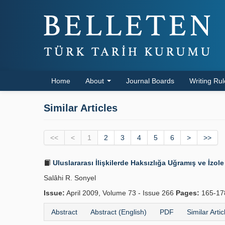
Home
About
Journal Boards
Writing Ru
Similar Articles
<<
<
1
2
3
4
5
6
>
>>
Uluslararası İlişkilerde Haksızlığa Uğramış ve İzole 
Salâhi R. Sonyel
Issue:
April 2009, Volume 73 - Issue 266
Pages:
165-1
Abstract
Abstract (English)
PDF
Similar Artic