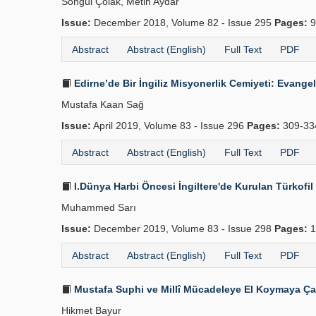
Songül Çolak, Metin Aydar
Issue:
December 2018, Volume 82 - Issue 295
Pages:
9
Abstract
Abstract (English)
Full Text
PDF
Edirne’de Bir İngiliz Misyonerlik Cemiyeti: Evangel
Mustafa Kaan Sağ
Issue:
April 2019, Volume 83 - Issue 296
Pages:
309-3
Abstract
Abstract (English)
Full Text
PDF
I.Dünya Harbi Öncesi İngiltere'de Kurulan Türkofi
Muhammed Sarı
Issue:
December 2019, Volume 83 - Issue 298
Pages:
1
Abstract
Abstract (English)
Full Text
PDF
Mustafa Suphi ve Millî Mücadeleye El Koymaya Çal
Hikmet Bayur