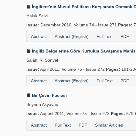
İngiltere'nin Musul Politikası Karşısında Osmanlı D
Haluk Selvi̇
Issue:
December 2010, Volume 74 - Issue 271
Pages:
7
Abstract
Abstract (English)
Full Text
PDF
İngiliz Belgelerine Göre Kurtuluş Savaşında Manis
Salâhi R. Sonyel
Issue:
April 2011, Volume 75 - Issue 272
Pages:
191-2
Abstract
Abstract (English)
Full Text
PDF
Bir Çeviri Faciası
Beynun Akyavaş
Issue:
August 2011, Volume 75 - Issue 273
Pages:
579-
Abstract
Full Text
PDF
Similar Articles