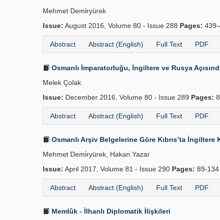
Mehmet Demi̇ryürek
Issue:
August 2016, Volume 80 - Issue 288
Pages:
439-
Abstract
Abstract (English)
Full Text
PDF
Osmanlı İmparatorluğu, İngiltere ve Rusya Açısın
Melek Çolak
Issue:
December 2016, Volume 80 - Issue 289
Pages:
8
Abstract
Abstract (English)
Full Text
PDF
Osmanlı Arşiv Belgelerine Göre Kıbrıs’ta İngilter
Mehmet Demi̇ryürek, Hakan Yazar
Issue:
April 2017, Volume 81 - Issue 290
Pages:
89-13
Abstract
Abstract (English)
Full Text
PDF
Memlûk - İlhanlı Diplomatik İlişkileri