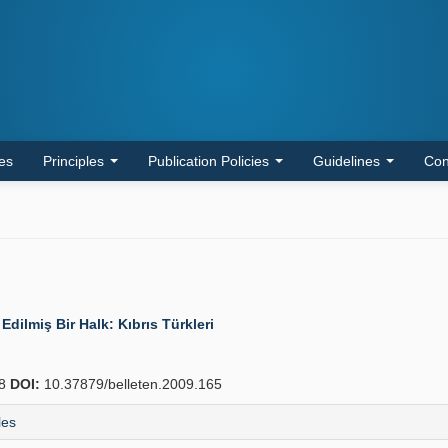
les
Principles
Publication Policies
Guidelines
Con
Edilmiş Bir Halk: Kıbrıs Türkleri
78
DOI:
10.37879/belleten.2009.165
les