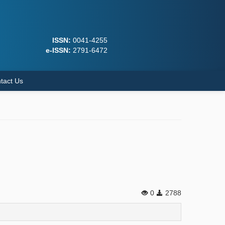
ISSN:
0041-4255
e-ISSN:
2791-6472
tact Us
0
2788