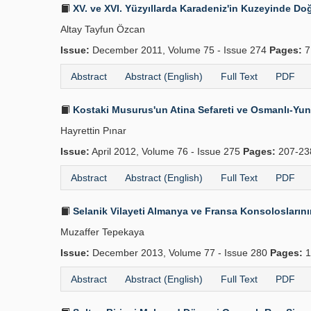
XV. ve XVI. Yüzyıllarda Karadeniz'in Kuzeyinde Doğ
Altay Tayfun Özcan
Issue:
December 2011, Volume 75 - Issue 274
Pages:
7
Abstract
Abstract (English)
Full Text
PDF
Kostaki Musurus'un Atina Sefareti ve Osmanlı-Yun
Hayrettin Pınar
Issue:
April 2012, Volume 76 - Issue 275
Pages:
207-2
Abstract
Abstract (English)
Full Text
PDF
Selanik Vilayeti Almanya ve Fransa Kon­soloslarını
Muzaffer Tepekaya
Issue:
December 2013, Volume 77 - Issue 280
Pages:
1
Abstract
Abstract (English)
Full Text
PDF