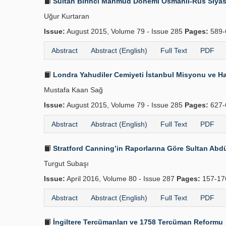
Sultan Birinci Mahmud Dönemi Osmanlı-Rus Siyasi İ
Uğur Kurtaran
Issue:
August 2015, Volume 79 - Issue 285
Pages:
589-
Abstract
Abstract (English)
Full Text
PDF
Londra Yahudiler Cemiyeti İstanbul Misyonu ve Ha
Mustafa Kaan Sağ
Issue:
August 2015, Volume 79 - Issue 285
Pages:
627-
Abstract
Abstract (English)
Full Text
PDF
Stratford Canning’in Raporlarına Göre Sultan Abdül
Turgut Subaşı
Issue:
April 2016, Volume 80 - Issue 287
Pages:
157-1
Abstract
Abstract (English)
Full Text
PDF
İngiltere Tercümanları ve 1758 Tercüman Reformu