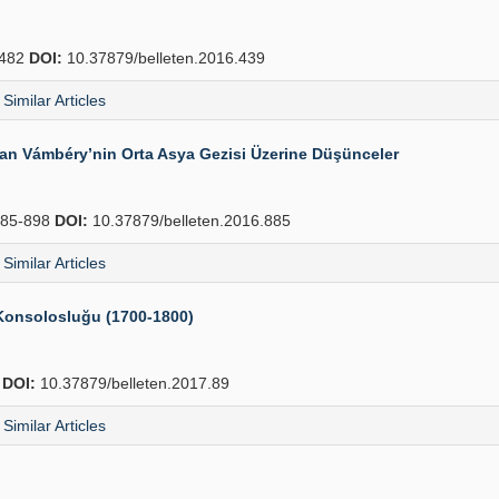
482
DOI:
10.37879/belleten.2016.439
Similar Articles
dan Vámbéry’nin Orta Asya Gezisi Üzerine Düşünceler
85-898
DOI:
10.37879/belleten.2016.885
Similar Articles
e Konsolosluğu (1700-1800)
4
DOI:
10.37879/belleten.2017.89
Similar Articles