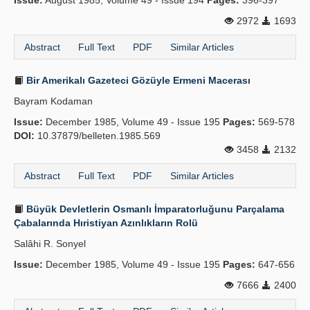
Issue:
August 1985, Volume 49 - Issue 194
Pages:
396-397
2972
1693
Abstract
Full Text
PDF
Similar Articles
Bir Amerikalı Gazeteci Gözüyle Ermeni Macerası
Bayram Kodaman
Issue:
December 1985, Volume 49 - Issue 195
Pages:
569-578
DOI:
10.37879/belleten.1985.569
3458
2132
Abstract
Full Text
PDF
Similar Articles
Büyük Devletlerin Osmanlı İmparatorluğunu Parçalama
Çabalarında Hıristiyan Azınlıkların Rolü
Salâhi R. Sonyel
Issue:
December 1985, Volume 49 - Issue 195
Pages:
647-656
7666
2400