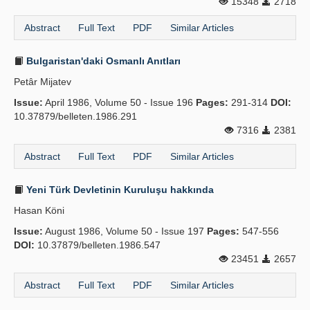
15348
2718
Abstract
Full Text
PDF
Similar Articles
Bulgaristan'daki Osmanlı Anıtları
Petâr Mijatev
Issue:
April 1986, Volume 50 - Issue 196
Pages:
291-314
DOI:
10.37879/belleten.1986.291
7316
2381
Abstract
Full Text
PDF
Similar Articles
Yeni Türk Devletinin Kuruluşu hakkında
Hasan Köni
Issue:
August 1986, Volume 50 - Issue 197
Pages:
547-556
DOI:
10.37879/belleten.1986.547
23451
2657
Abstract
Full Text
PDF
Similar Articles