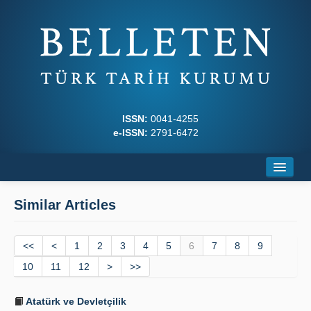
ISSN:
0041-4255
e-ISSN:
2791-6472
Home
Similar Articles
About
<<
Journal Boards
<
1
2
3
4
5
6
7
8
9
10
11
12
>
>>
Writing Rules
Atatürk ve Devletçilik
Principles