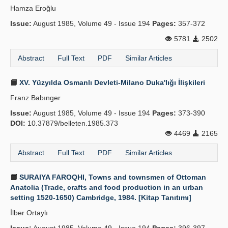
Hamza Eroğlu
Publication Policies
Issue:
August 1985, Volume 49 - Issue 194
Pages:
357-372
Guidelines
5781
2502
Contact Us
Abstract
Full Text
PDF
Similar Articles
XV. Yüzyılda Osmanlı Devleti-Milano Duka'lığı İlişkileri
Franz Babınger
Issue:
August 1985, Volume 49 - Issue 194
Pages:
373-390
DOI:
10.37879/belleten.1985.373
4469
2165
Abstract
Full Text
PDF
Similar Articles
SURAIYA FAROQHI, Towns and townsmen of Ottoman
Anatolia (Trade, crafts and food production in an urban
setting 1520-1650) Cambridge, 1984. [Kitap Tanıtımı]
İlber Ortaylı