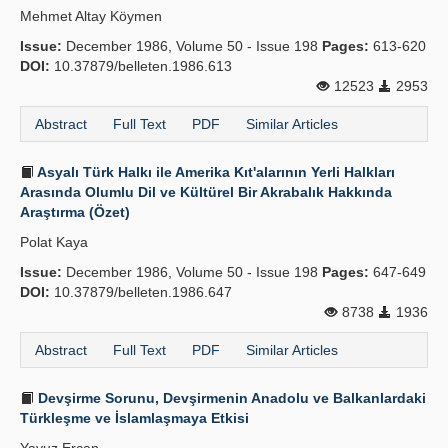
Mehmet Altay Köymen
Issue:
December 1986, Volume 50 - Issue 198
Pages:
613-620
DOI:
10.37879/belleten.1986.613
12523
2953
Abstract
Full Text
PDF
Similar Articles
Asyalı Türk Halkı ile Amerika Kıt'alarının Yerli Halkları
Arasında Olumlu Dil ve Kültürel Bir Akrabalık Hakkında
Araştırma (Özet)
Polat Kaya
Issue:
December 1986, Volume 50 - Issue 198
Pages:
647-649
DOI:
10.37879/belleten.1986.647
8738
1936
Abstract
Full Text
PDF
Similar Articles
Devşirme Sorunu, Devşirmenin Anadolu ve Balkanlardaki
Türkleşme ve İslamlaşmaya Etkisi