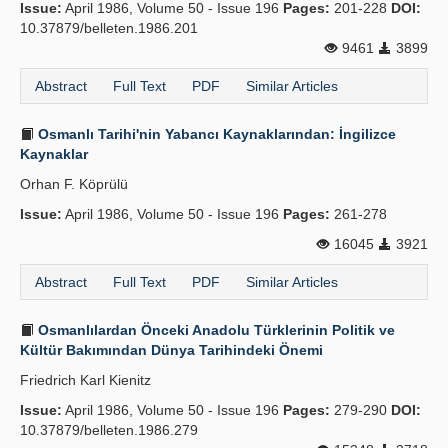
Issue:
April 1986, Volume 50 - Issue 196
Pages:
201-228
DOI:
10.37879/belleten.1986.201
9461
3899
Abstract
Full Text
PDF
Similar Articles
Osmanlı Tarihi'nin Yabancı Kaynaklarından: İngilizce
Kaynaklar
Orhan F. Köprülü
Issue:
April 1986, Volume 50 - Issue 196
Pages:
261-278
16045
3921
Abstract
Full Text
PDF
Similar Articles
Osmanlılardan Önceki Anadolu Türklerinin Politik ve
Kültür Bakımından Dünya Tarihindeki Önemi
Friedrich Karl Kienitz
Issue:
April 1986, Volume 50 - Issue 196
Pages:
279-290
DOI:
10.37879/belleten.1986.279