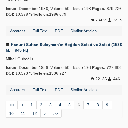
Yavuz Ercan
Issue:
December 1986, Volume 50 - Issue 198
Pages:
679-726
DOI:
10.37879/belleten.1986.679
23434
3475
Abstract
Full Text
PDF
Similar Articles
Kanuni Sultan Süleyman'ın Boğdan Seferi ve Zaferi (1538
M. = 945 H.)
Mihail Guboğlu
Issue:
December 1986, Volume 50 - Issue 198
Pages:
727-806
DOI:
10.37879/belleten.1986.727
22186
4461
Abstract
Full Text
PDF
Similar Articles
<<
<
1
2
3
4
5
6
7
8
9
10
11
12
>
>>