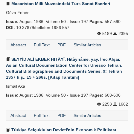
Macaristan Milli Müzesindeki Türk Sanat Eserleri
Géza Fehér
Issue:
August 1986, Volume 50 - Issue 197
Pages:
557-590
DOI:
10.37879/belleten.1986.557
5189
2395
Abstract
Full Text
PDF
Similar Articles
SEYYİD ALİ EKBER HITÂYÎ, Hıtâynâme, yay. İrec Afşar,
Asian Cultural Documentation Center for Unesco Tehran,
Cultural Bibliographies and Documents Series, 9; Tehran
1357 h.ş., 15 + 266s. [Kitap Tanıtımı]
İsmail Aka
Issue:
August 1986, Volume 50 - Issue 197
Pages:
603-606
2253
1662
Abstract
Full Text
PDF
Similar Articles
Türkiye Selçukluları Devleti'nin Ekonomik Politikası