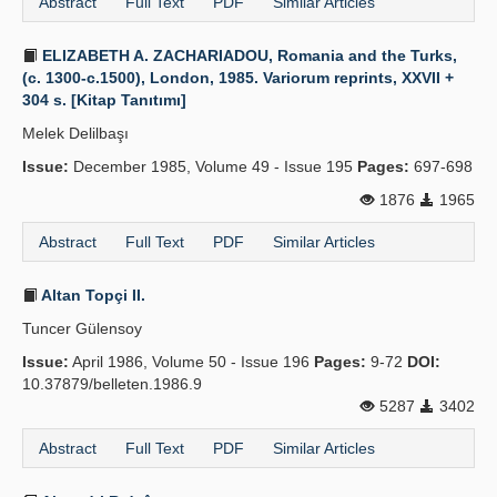
Abstract
Full Text
PDF
Similar Articles
ELIZABETH A. ZACHARIADOU, Romania and the Turks,
(c. 1300-c.1500), London, 1985. Variorum reprints, XXVII +
304 s. [Kitap Tanıtımı]
Melek Delilbaşı
Issue:
December 1985, Volume 49 - Issue 195
Pages:
697-698
1876
1965
Abstract
Full Text
PDF
Similar Articles
Altan Topçi II.
Tuncer Gülensoy
Issue:
April 1986, Volume 50 - Issue 196
Pages:
9-72
DOI:
10.37879/belleten.1986.9
5287
3402
Abstract
Full Text
PDF
Similar Articles