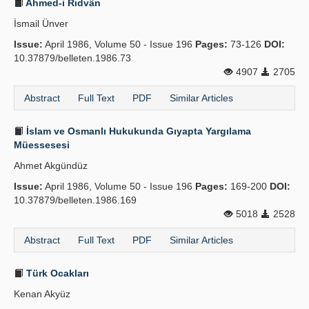
Ahmed-i Rıdvân
İsmail Ünver
Issue:
April 1986, Volume 50 - Issue 196
Pages:
73-126
DOI:
10.37879/belleten.1986.73
4907
2705
Abstract
Full Text
PDF
Similar Articles
İslam ve Osmanlı Hukukunda Gıyapta Yargılama
Müessesesi
Ahmet Akgündüz
Issue:
April 1986, Volume 50 - Issue 196
Pages:
169-200
DOI:
10.37879/belleten.1986.169
5018
2528
Abstract
Full Text
PDF
Similar Articles
Türk Ocakları
Kenan Akyüz