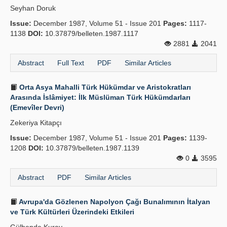
Seyhan Doruk
Publication Policies
Issue:
December 1987, Volume 51 - Issue 201
Pages:
1117-
1138
Guidelines
DOI:
10.37879/belleten.1987.1117
2881
2041
Contact Us
Abstract
Full Text
PDF
Similar Articles
Orta Asya Mahalli Türk Hükümdar ve Aristokratları
Arasında İslâmiyet: İlk Müslüman Türk Hükümdarları
(Emevîler Devri)
Zekeriya Kitapçı
Issue:
December 1987, Volume 51 - Issue 201
Pages:
1139-
1208
DOI:
10.37879/belleten.1987.1139
0
3595
Abstract
PDF
Similar Articles
Avrupa'da Gözlenen Napolyon Çağı Bunalımının İtalyan
ve Türk Kültürleri Üzerindeki Etkileri