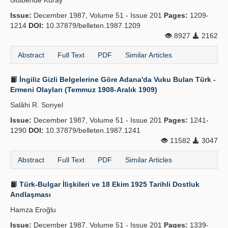
Gülbende Kuray
Issue:
December 1987, Volume 51 - Issue 201
Pages:
1209-
1214
DOI:
10.37879/belleten.1987.1209
8927
2162
Abstract
Full Text
PDF
Similar Articles
İngiliz Gizli Belgelerine Göre Adana'da Vuku Bulan Türk -
Ermeni Olayları (Temmuz 1908-Aralık 1909)
Salâhi R. Sonyel
Issue:
December 1987, Volume 51 - Issue 201
Pages:
1241-
1290
DOI:
10.37879/belleten.1987.1241
11582
3047
Abstract
Full Text
PDF
Similar Articles
Türk-Bulgar İlişkileri ve 18 Ekim 1925 Tarihli Dostluk
Andlaşması
Hamza Eroğlu
Issue:
December 1987, Volume 51 - Issue 201
Pages:
1339-