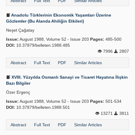
Abstract
Full Text
PDF
Similar Articles
Anadolu Türklerinin Ekonomik Yaşamları Üzerine
Gözlemler (Bu Alanda Ahiliğin Etkileri)
Neşet Çağatay
Issue:
August 1988, Volume 52 - Issue 203
Pages:
485-500
DOI:
10.37879/belleten.1988.485
7996
2807
Abstract
Full Text
PDF
Similar Articles
XVIII. Yüzyılda Osmanlı Sanayi ve Ticaret Hayatına İlişkin
Bazı Bilgiler
Özer Ergenç
Issue:
August 1988, Volume 52 - Issue 203
Pages:
501-534
DOI:
10.37879/belleten.1988.501
13271
3811
Abstract
Full Text
PDF
Similar Articles