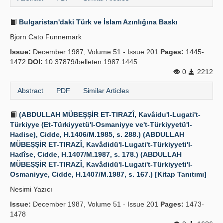
Bulgaristan'daki Türk ve İslam Azınlığına Baskı
Bjorn Cato Funnemark
Issue:
December 1987, Volume 51 - Issue 201
Pages:
1445-
1472
DOI:
10.37879/belleten.1987.1445
0
2212
Abstract
PDF
Similar Articles
(ABDULLAH MÜBEŞŞİR ET-TIRAZÎ, Kavâidu'l-Lugati't-
Türkiyye (Et-Türkiyyetü'l-Osmaniyye ve't-Türkiyyetü'l-
Hadise), Cidde, H.1406/M.1985, s. 288.) (ABDULLAH
MÜBEŞŞİR ET-TIRAZÎ, Kavâdidü'l-Lugati't-Türkiyyeti'l-
Hadîse, Cidde, H.1407/M.1987, s. 178.) (ABDULLAH
MÜBEŞŞİR ET-TIRAZÎ, Kavâdidü'l-Lugati't-Türkiyyeti'l-
Osmaniyye, Cidde, H.1407/M.1987, s. 167.) [Kitap Tanıtımı]
Nesimi Yazıcı
Issue:
December 1987, Volume 51 - Issue 201
Pages:
1473-
1478