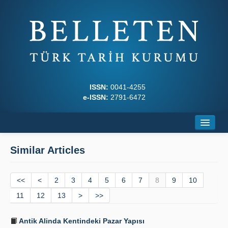
ISSN:
0041-4255
e-ISSN:
2791-6472
Home
Similar Articles
About
<<
Journal Boards
<
2
3
4
5
6
7
8
9
10
11
12
13
>
>>
Writing Rules
Antik Alinda Kentindeki Pazar Yapısı
Principles