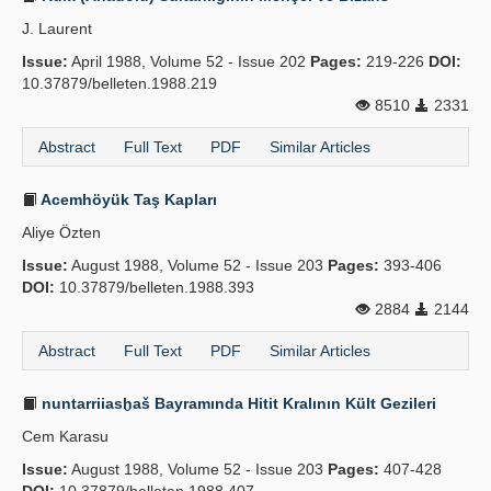
J. Laurent
Issue:
April 1988, Volume 52 - Issue 202
Pages:
219-226
DOI:
10.37879/belleten.1988.219
8510
2331
Abstract
Full Text
PDF
Similar Articles
Acemhöyük Taş Kapları
Aliye Özten
Issue:
August 1988, Volume 52 - Issue 203
Pages:
393-406
DOI:
10.37879/belleten.1988.393
2884
2144
Abstract
Full Text
PDF
Similar Articles
nuntarriiasḫaš Bayramında Hitit Kralının Kült Gezileri
Cem Karasu
Issue:
August 1988, Volume 52 - Issue 203
Pages:
407-428