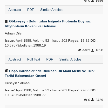
0
1686
Abstract
PDF
Similar Articles
Gökçeşeyh Buluntuları Işığında Protomlu Boynuz
Rhytonların Kökeni ve Gelişimi
Adnan Diler
Issue:
April 1988, Volume 52 - Issue 202
Pages:
19-32
DOI:
10.37879/belleten.1988.19
4483
1850
Abstract
Full Text
PDF
Similar Articles
Hoço Harebelerinde Bulunan Bir Mani Metni ve Türk
Tarihi Bakımından Önemi
Hüseyin Salman
Issue:
April 1988, Volume 52 - Issue 202
Pages:
77-86
DOI:
10.37879/belleten.1988.77
0
2429