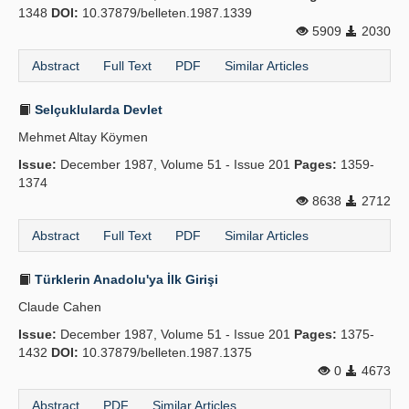
1348
DOI:
10.37879/belleten.1987.1339
5909
2030
Abstract
Full Text
PDF
Similar Articles
Selçuklularda Devlet
Mehmet Altay Köymen
Issue:
December 1987, Volume 51 - Issue 201
Pages:
1359-
1374
8638
2712
Abstract
Full Text
PDF
Similar Articles
Türklerin Anadolu'ya İlk Girişi
Claude Cahen
Issue:
December 1987, Volume 51 - Issue 201
Pages:
1375-
1432
DOI:
10.37879/belleten.1987.1375
0
4673
Abstract
PDF
Similar Articles