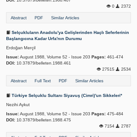
DOI:
10.37879/belleten.1988.407
0
2372
Abstract
PDF
Similar Articles
Selçukluların Anadolu'ya Gelişlerinden Haçlı Seferlerinin
Başlangıcına Kadar Urfa'nın Durumu
Erdoğan Merçil
Issue:
August 1988, Volume 52 - Issue 203
Pages:
461-474
DOI:
10.37879/belleten.1988.461
27515
2534
Abstract
Full Text
PDF
Similar Articles
Türkiye Selçuklu Sultanı Siyavuş (Cimri)'un Sikkeleri*
Nezihi Aykut
Issue:
August 1988, Volume 52 - Issue 203
Pages:
475-484
DOI:
10.37879/belleten.1988.475
7154
2787