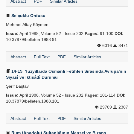
Abstract
PDF
Similar Articles
Selçuklu Ordusu
Mehmet Altay Köymen
Issue:
April 1988, Volume 52 - Issue 202
Pages:
91-100
DOI:
10.37879/belleten.1988.91
6016
3471
Abstract
Full Text
PDF
Similar Articles
14-15. Yüzyıllarda Osmanlı Fetihleri Sırasında Avrupa'nın
Siyasî ve İktisâdî Durumu
Şerif Baştav
Issue:
April 1988, Volume 52 - Issue 202
Pages:
101-114
DOI:
10.37879/belleten.1988.101
29709
2307
Abstract
Full Text
PDF
Similar Articles
Rum (Anadolu) Sultanlığının Menşei ve Bizans