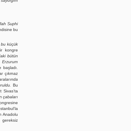
z saydığım
lah Suphi
ndisine bu
n bu küçük
ir kongre
daki bütün
i. Erzurum
 başladı.
kar çıkmaz
aralarında
uruldu.
Bu
t Sivas’ta
n çabaları
Kongresine
İstanbul’la
üm Anadolu
 gereksiz