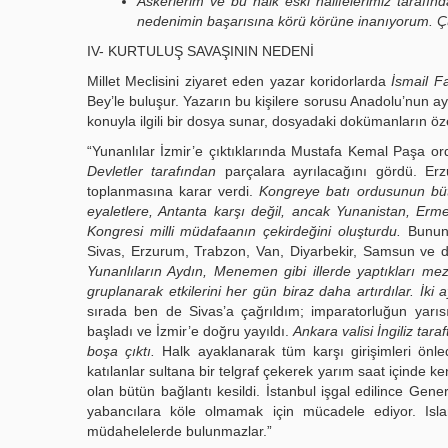
Askerlerim
ve bu halk eski halifelerimiz tarafı
nedenimin başarısına körü körüne inanıyorum. Çün
IV- KURTULUŞ SAVAŞININ NEDENİ
Millet Meclisini ziyaret eden yazar koridorlarda
İsmail F
Bey’le buluşur. Yazarın bu kişilere sorusu Anadolu’nun a
konuyla ilgili bir dosya sunar, dosyadaki dokümanların öz
“Yunanlılar İzmir’e çıktıklarında Mustafa Kemal Paşa o
Devletler tarafından
parçalara ayrılacağını gördü. Erz
toplanmasına karar verdi.
Kongreye batı ordusunun bütü
eyaletlere, Antanta karşı değil, ancak Yunanistan, Er
Kongresi milli müdafaanın çekirdeğini oluşturdu.
Bunun 
Sivas, Erzurum, Trabzon, Van, Diyarbekir, Samsun ve diğ
Yunanlıların Aydın, Menemen gibi illerde yaptıkları m
gruplanarak etkilerini her gün biraz daha artırdılar. İki
sırada ben de Sivas’a çağrıldım; imparatorluğun yarısı
başladı ve İzmir’e doğru yayıldı.
Ankara valisi İngiliz tar
boşa çıktı.
Halk ayaklanarak tüm karşı girişimleri önle
katılanlar sultana bir telgraf çekerek yarım saat içinde ke
olan bütün bağlantı kesildi. İstanbul işgal edilince Gen
yabancılara köle olmamak için mücadele ediyor. Isla
müdahelelerde bulunmazlar.”