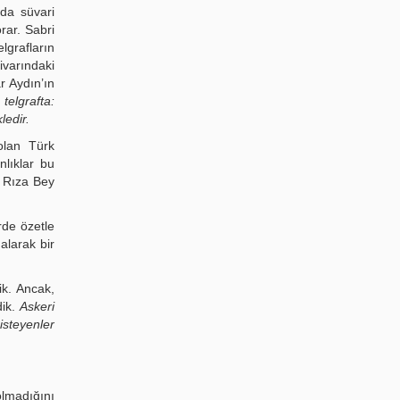
da süvari
rar. Sabri
lgrafların
ivarındaki
r Aydın’ın
telgrafta:
ledir.
olan Türk
nlıklar bu
. Rıza Bey
erde özetle
alarak bir
ik. Ancak,
dik.
Askeri
isteyenler
olmadığını