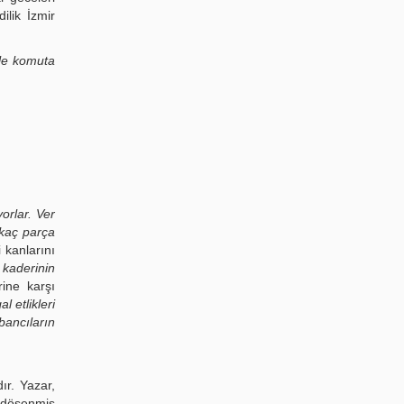
ilik İzmir
nle komuta
orlar. Ver
kaç parça
 kanlarını
 kaderinin
ine karşı
l etlikleri
ancıların
ır. Yazar,
a döşenmiş