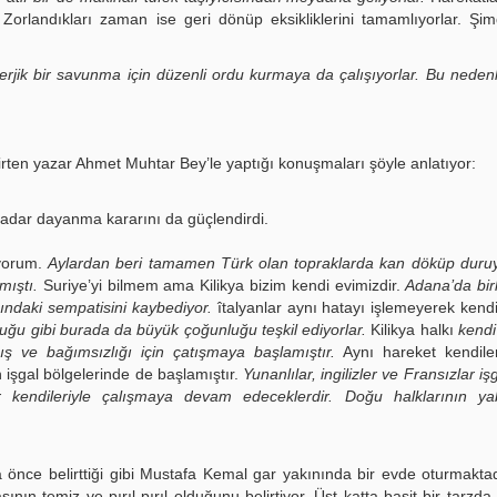
 Zorlandıkları zaman ise geri dönüp eksikliklerini tamamlıyorlar. Şimd
erjik bir savunma için düzenli ordu kurmaya da çalışıyorlar. Bu nede
irten yazar Ahmet Muhtar Bey’le yaptığı konuşmaları şöyle anlatıyor:
 kadar dayanma kararını da güçlendirdi.
iyorum.
Aylardan beri tamamen Türk olan topraklarda kan döküp duruy
mıştı.
Suriye’yi bilmem ama Kilikya bizim kendi evimizdir.
Adana’da bir
ndaki sempatisini kaybediyor.
îtalyanlar aynı hatayı işlemeyerek kendi
duğu gibi burada da büyük çoğunluğu teşkil ediyorlar.
Kilikya halkı
kendi
ış ve bağımsızlığı için çatışmaya başlamıştır.
Aynı hareket kendiler
 işgal bölgelerinde de başlamıştır.
Yunanlılar, ingilizler ve Fransızlar işga
 kendileriyle çalışmaya devam edeceklerdir. Doğu halklarının yab
a önce belirttiği gibi Mustafa Kemal gar yakınında bir evde oturmaktad
ının temiz ve pırıl pırıl olduğunu belirtiyor. Üst katta basit bir tarzd