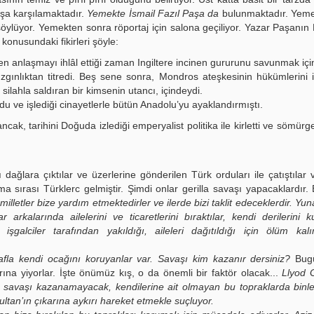
aşa karşılamaktadır.
Yemekte İsmail Fazıl Paşa da
bulunmaktadır. Yeme
 söylüyor. Yemekten sonra röportaj için salona geçiliyor. Yazar Paşanın
konusundaki fikirleri şöyle:
n anlaşmayı ihlâl ettiği zaman Ingiltere incinen gururunu savunmak için
gınlıktan titredi. Beş sene sonra, Mondros ateşkesinin hükümlerini
 silahla saldıran bir kimsenin utancı, içindeydi.
u ve işlediği cinayetlerle bütün Anadolu’yu ayaklandırmıştı.
ancak, tarihini Doğuda izlediği emperyalist politika ile kirletti ve sömür
dağlara çıktılar ve üzerlerine gönderilen Türk orduları ile çatıştılar 
 sırası Türklerc gelmiştir. Şimdi onlar gerilla savaşı yapacaklardır
lletler bize yardım etmektedirler ve ilerde bizi taklit edeceklerdir. Yu
kalarında ailelerini ve ticaretlerini bıraktılar, kendi derilerini 
 işgalciler tarafından yakıldığı, aileleri dağıtıldığı için ölüm ka
rafla kendi ocağını koruyanlar var. Savaşı kim kazanır dersiniz?
Bug
rına yiyorlar. İşte önümüz kış, o da önemli bir faktör olacak...
Llyod 
e savaşı kazanamayacak, kendilerine ait olmayan bu topraklarda binl
Sultan’ın çıkarına aykırı hareket etmekle suçluyor.