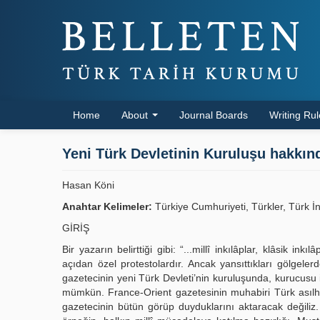
Home
About
Journal Boards
Writing Ru
Yeni Türk Devletinin Kuruluşu hakkın
Hasan Köni
Anahtar Kelimeler:
Türkiye Cumhuriyeti, Türkler, Türk İ
GİRİŞ
Bir yazarın belirttiği gibi: “...millî inkılâplar, klâsik in
açıdan özel protestolardır. Ancak yansıttıkları gölgele
gazetecinin yeni Türk Devleti’nin kuruluşunda, kurucusu i
mümkün. France-Orient gazetesinin muhabiri Türk asılh 
gazetecinin bütün görüp duyduklarını aktaracak değiliz. 