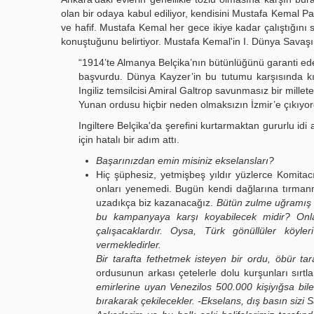
olan bir odaya kabul ediliyor, kendisini Mustafa Kemal P
ve hafif. Mustafa Kemal her gece ikiye kadar çalıştığını
konuştuğunu belirtiyor. Mustafa Kemal'in I. Dünya Savaşı 
“1914’te Almanya Belçika’nın bütünlüğünü garanti ede
başvurdu. Dünya Kayzer’in bu tutumu karşısında kız
Ingiliz temsilcisi Amiral Galtrop savunmasız bir millete
Yunan ordusu hiçbir neden olmaksızın İzmir’e çıkıyord
Ingiltere Belçika'da şerefini kurtarmaktan gururlu idi 
için hatalı bir adım attı.
Başarınızdan emin misiniz ekselansları?
Hiç şüphesiz, yetmişbeş yıldır yüzlerce Komitacı 
onları yenemedi. Bugün kendi dağlarına tırmanma
uzadıkça biz kazanacağız.
Bütün zulme uğramış mi
bu kampanyaya karşı koyabilecek midir? Onlar ar
çalışacaklardır. Oysa, Türk gönüllüler köyleri
vermekledirler.
Bir tarafta fethetmek isteyen bir ordu, öbür ta
ordusunun arkası çetelerle dolu kurşunları sırtla
emirlerine uyan Venezilos 500.000 kişiyığsa bil
bırakarak çekilecekler. -Ekselans, dış basın sizi 