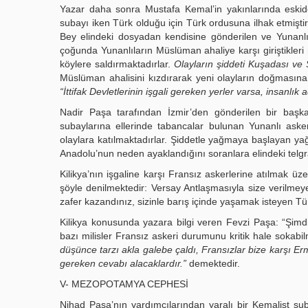
Yazar daha sonra Mustafa Kemal’in yakınlarında eskid
subayı iken Türk olduğu için Türk ordusuna ilhak etmiştir
Bey elindeki dosyadan kendisine gönderilen ve Yunanlıları
çoğunda Yunanlıların Müslüman ahaliye karşı giriştikleri 
köylere saldırmaktadırlar.
Olayların şiddeti Kuşadası ve 
Müslüman ahalisini kızdırarak yeni olayların doğmasın
“İttifak Devletlerinin işgali gereken yerler varsa, insanlık
Nadir Paşa tarafından İzmir’den gönderilen bir başka
subaylarına ellerinde tabancalar bulunan Yunanlı asker
olaylara katılmaktadırlar. Şiddetle yağmaya başlayan y
Anadolu’nun neden ayaklandığını soranlara elindeki telgraf
Kilikya’nın işgaline karşı Fransız askerlerine atılmak üzer
şöyle denilmektedir: Versay Antlaşmasıyla size verilmeye
zafer kazandınız, sizinle barış içinde yaşamak isteyen T
Kilikya konusunda yazara bilgi veren Fevzi Paşa: “Şim
bazı milisler Fransız askeri durumunu kritik hale sokabi
düşünce tarzı akla galebe çaldı, Fransızlar bize karşı Erm
gereken cevabı alacaklardır.”
demektedir.
V- MEZOPOTAMYA CEPHESİ
Nihad Paşa’nın yardımcılarından yaralı bir Kemalist sub