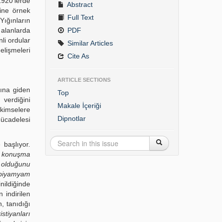
1920’lerde
Abstract
sine örnek
Full Text
ığınların
alanlarda
PDF
nli ordular
Similar Articles
elişmeleri
Cite As
ARTICLE SECTIONS
şına giden
Top
 verdiğini
Makale İçeriği
 kimselere
Dipnotlar
mücadelesi
 başlıyor.
ğı konuşma
 olduğunu
gibiyamyam
ildiğinde
 indirilen
, tanıdığı
istiyanları