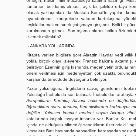
örneğin, halkın millî mücadeleye katılma hazırlığı, Must
tamamen belirlemiş olması, açık bir şekilde ortaya kon
olacak yaklaşımları da Mustafa Kemal’le yapılan kon
uyandırılması, kongrelerle vatanın kurtuluşuna yöne
teşkilatlanmak ve sınırlı çatışmaya girişmek. Belli bir güce
kurulmasına gitmek. Son aşama olarak halkın özlemlerini
izlemek mümkün2.
I- ANKARA YOLLARINDA
Kitapta verilen bilgilere göre Alaattin Haydar yedi yıll
yolda birçok olayı izleyerek Fransız halkına aktarmış.
belirtiyor. Eserinin giriş kısmında medeniyetin orduları
önem verilmesi için medeniyetten çok uzakta bulunduklar
karşısında tereddüde düştüğünü belirtiyor.
Yazar yolculuğuna, tngilizlerin savaş gemilerinin toplar
Yolculuğu İnebolu’da son bulacak. İnebolu’dan arabayla
AvrupalIların Kurtuluş Savaşı hakkında ne düşündükl
öğrendikten sonra korkunç Kemalisllerden korkmuyor mus
değiller. Yalnızca kendini medeni sayan Avrupa zih
kafalarında kalpak taşıyan insanlar var. Bunlar Ke- mali
içinde ne olduğunu bilmediği sandıkların üzerindeki “İngi
kimselere Batı basınında bahsedilen kargaşadan söz edi