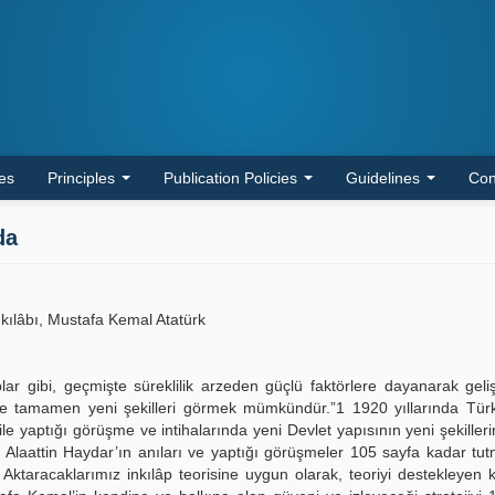
les
Principles
Publication Policies
Guidelines
Con
da
nkılâbı, Mustafa Kemal Atatürk
kılâplar gibi, geçmişte süreklilik arzeden güçlü faktörlere dayanarak geli
rde tamamen yeni şekilleri görmek mümkündür.”1 1920 yıllarında Türk 
le yaptığı görüşme ve intihalarında yeni Devlet yapısının yeni şekiller
Alaattin Haydar’ın anıları ve yaptığı görüşmeler 105 sayfa kadar tu
Aktaracaklarımız inkılâp teorisine uygun olarak, teoriyi destekleyen k