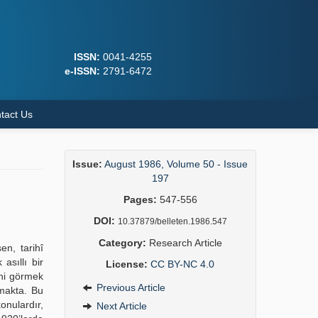
ISSN:
0041-4255
e-ISSN:
2791-6472
tact Us
Issue:
August 1986, Volume 50 - Issue
197
Pages:
547-556
DOI:
10.37879/belleten.1986.547
Category:
Research Article
şen, tarihî
asıllı bir
License:
CC BY-NC 4.0
ini görmek
Previous Article
tmakta. Bu
onulardır,
Next Article