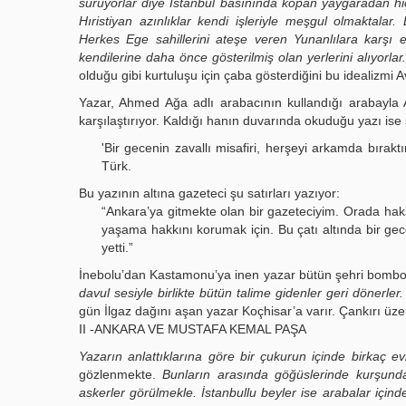
sürüyorlar diye Istanbul basınında kopan yaygaradan hiç
Hıristiyan azınlıklar kendi işleriyle meşgul olmaktala
Herkes Ege sahillerini ateşe veren Yunanlılara karşı e
kendilerine daha önce gösterilmiş olan yerlerini alıyorlar.
olduğu gibi kurtuluşu için çaba gösterdiğini bu idealizmi A
Yazar, Ahmed Ağa adlı arabacının kullandığı arabayla An
karşılaştırıyor. Kaldığı hanın duvarında okuduğu yazı ise 
'Bir gecenin zavallı misafiri, herşeyi arkamda bırak
Türk.
Bu yazının altına gazeteci şu satırları yazıyor:
“Ankara’ya gitmekte olan bir gazeteciyim. Orada hak
yaşama hakkını korumak için. Bu çatı altında bir ge
yetti.”
İnebolu’dan Kastamonu’ya inen yazar bütün şehri bombo
davul sesiyle birlikte bütün talime gidenler geri dönerler.
gün İlgaz dağını aşan yazar Koçhisar’a varır. Çankırı ü
II -ANKARA VE MUSTAFA KEMAL PAŞA
Yazarın anlattıklarına göre bir çukurun içinde birkaç evi
gözlenmekte.
Bunların arasında göğüslerinde kurşunda
askerler görülmekle. İstanbullu beyler ise arabalar içind