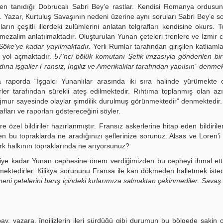
en tanıdığı Dobrucalı Sabri Bey’e rastlar. Kendisi Romanya ordusun
. Yazar, Kurtuluş Savaşının nedeni üzerine aynı soruları Sabri Bey’e so
n çeşitli illerdeki zulümlerini anlatan telgrafları kendisine okurs. Te
mezalim anlatılmaktadır. Oluşturulan Yunan çeteleri trenlere ve İzmir c
Söke’ye kadar yayılmaktadır.
Yerli Rumlar tarafından girişilen katliamla
a yol açmaktadır.
57’nci bölük komutanı Şefik imzasıyla gönderilen bir 
 adına işgaller Fransız, İngiliz ve Amerikalılar tarafından yapılsın” denmek
 raporda “İşgalci Yunanlılar arasında iki sıra halinde yürümekte 
ler tarafından sürekli ateş edilmektedir. Rıhtıma toplanmış olan azı
ağmur sayesinde olaylar şimdilik durulmuş görünmektedir” denmektedir
ları ve raporları göstereceğini söyler.
e özel bildiriler hazırlanmıştır. Fransız askerlerine hitap eden bildiril
n bu topraklarda ne aradığınızı şeflerinize sorunuz. Alsas ve Loren’i 
ürk halkının topraklarında ne arıyorsunuz?
diye kadar Yunan cephesine önem verdiğimizden bu cepheyi ihmal ett
lmektedirler. Kilikya sorununu Fransa ile kan dökmeden halletmek iste
eni çetelerini barış içindeki kırlarımıza salmaktan çekinmediler. Savaş 
ay, yazara, îngilizlerin ileri sürdüğü gibi durumun bu bölgede sakin 