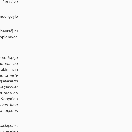
n ^enci ve
inde şöyle
 bayrağını
oplanıyor.
n ve topçu
urumda, bu
aldın için
u İzmir’e
şeviklerin
kaçakçılar
 burada da
e Konya'da
’nın bazı
da açılmış
Eskişehir,
r geceleri