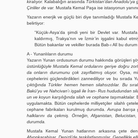
kiralıyor.
Kalabalığın arasında
Türkistan’dan Anadolu’ya g
Çinliler de var.
Mustafa Kemal Paşa ise istasyonun yanınd
Yazarın enerjik ve güçlü biri diye tanımladığı Mustafa K
belirtiyor:
“Küçük-Asya’da şimdi yeni bir Devlet var. Mustafa 
kaldırmış, Trakya’nın ve İzmir’in işgalini kabul et
Bütün bakanlar ve vekiller burada Bab-ı Alî bu durum k
A - Yunanlıların durumu
Yazarın Yunan ordusunun durumu hakkında görüşleri şöyl
üstünlüğüyle Mustafa Kemal ordularını geriye doğru zo
da onların durumunu çok zayıflatmış oluyor.
Oysa, mil
cephelerini güçlendirdikleri zannediliyor ve bu sırada Yu
çıktığında Türkler hemen hemen silahsızdılar. Bu sıra
Bakü’yu ve Nahcivan’ı işgali ile İran- Rus hududundan si
un ve koyun karşılığında silah ve cephane taşımaktalar
.
E
uygulamakta. Bütün cephelerde milliyetçiler silahlı çetel
cephane fabrikaları kurulmuş durumda.
Avrupa barışa 
halklarını da çekmiş. Örneğin, Afganistan, Belucistan, 
durumda.
Mustafa Kemal Yunan hatlarının arkasına çete deni
Afyonkarahisar, Denizli’de teşkilatlanmışlar. Genellikle el