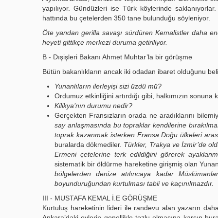
yapılıyor. Gündüzleri ise Türk köylerinde saklanıyorlar.
hattında bu çetelerden 350 tane bulunduğu söyleniyor.
Öte yandan gerilla savaşı sürdüren Kemalistler daha en
heyeti gittikçe merkezi duruma getiriliyor.
B - Dışişleri Bakanı Ahmet Muhtar’la bir görüşme
Bütün bakanlıkların ancak iki odadan ibaret olduğunu bel
Yunanlıların ilerleyişi sizi üzdü mü?
Ordumuz etkinliğini artırdığı gibi, halkımızın sonuna
Kilikya’nın durumu nedir?
Gerçekten Fransızların orada ne aradıklarını bilem
say anlaşmasında bu topraklar kendilerine bırakılma
toprak kazanmak isterken Fransa Doğu ülkeleri arası
buralarda dökmediler.
Türkler, Trakya ve İzmir’de ol
Ermeni çetelerine terk edildiğini görerek ayaklanm
sistematik bir öldürme hareketine girişmiş olan Yunan
bölgelerden denize atılıncaya kadar Müslümanlar
boyunduruğundan kurtulması tabii ve kaçınılmazdır.
III - MUSTAFA KEMAL İ.E GÖRÜŞME
Kurtuluş hareketinin lideri ile randevu alan yazarın dah
Ankara’daki evlerin genellikle tozlu olmasına karşın buras