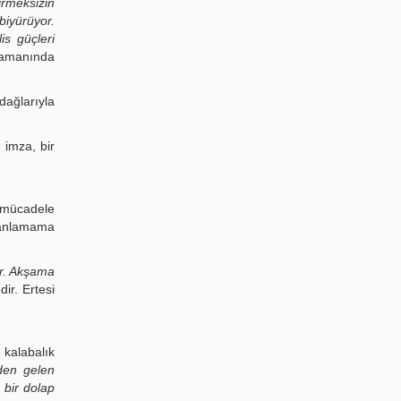
irmeksizin
biyürüyor.
is güçleri
zamanında
dağlarıyla
 imza, bir
u mücadele
i anlamama
nir. Akşama
ir. Ertesi
kalabalık
mden gelen
 bir dolap