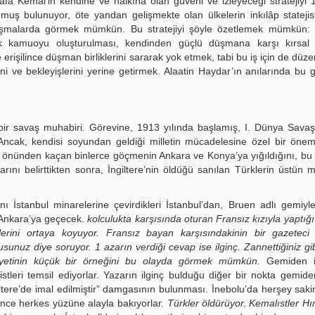
afa Kemal’in kendine ve halkına olan güveni ve izleyeceği stratejiyi 
muş bulunuyor, öte yandan gelişmekte olan ülkelerin inkılâp stateji
uşmalarda görmek mümkün. Bu stratejiyi şöyle özetlemek mümkün: Y
lik kamuoyu oluşturulması, kendinden güçlü düşmana karşı kırsal 
 erişilince düşman birliklerini sararak yok etmek, tabi bu iş için de düze
 ve bekleyişlerini yerine getirmek. Alaatin Haydar’ın anılarında bu g
ık bir savaş muhabiri. Görevine, 1913 yılında başlamış, I. Dünya Sava
 Ancak, kendisi soyundan geldiği milletin mücadelesine özel bir önem
nın önünden kaçan binlerce göçmenin Ankara ve Konya’ya yığıldığını, bu
ını belirttikten sonra, İngiltere’nin öldüğü sanılan Türklerin üstün 
ını İstanbul minarelerine çevirdikleri İstanbul’dan, Bruen adlı gemiyle
 Ankara’ya geçecek.
kolculukta karşısında oturan Fransız kızıyla yaptı
erini ortaya koyuyor. Fransız bayan karşısındakinin bir gazeteci
unuz diye soruyor. 1 azarın verdiği cevap ise ilginç. Zannettiğiniz 
niyetinin küçük bir örneğini bu olayda görmek mümkün.
Gemiden in
stleri temsil ediyorlar. Yazarın ilginç bulduğu diğer bir nokta gemiden
ltere’de imal edilmiştir” damgasının bulunması. İnebolu’da herşey sakin
nce herkes yüzüne alayla bakıyorlar.
Türkler öldürüyor. Kemalıstler Hır