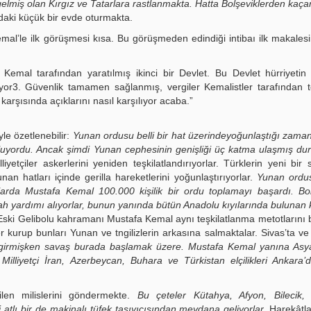
elmiş olan Kırgız ve Tatarlara rastlanmakta. Hatta Bolşeviklerden kaça
aki küçük bir evde oturmakta.
emal’le ilk görüşmesi kısa. Bu görüşmeden edindiği intibaı ilk makales
Kemal tarafından yaratılmış ikinci bir Devlet. Bu Devlet hürriyetin
miyor3. Güvenlik tamamen sağlanmış, vergiler Kemalistler tarafından t
arşısında açıklarını nasıl karşılıyor acaba.”
e özetlenebilir:
Yunan ordusu belli bir hat üzerindeyoğunlaştığı zama
rluyordu. Ancak şimdi Yunan cephesinin genişliği üç katma ulaşmış d
liyetçiler askerlerini yeniden teşkilatlandırıyorlar. Türklerin yeni bir s
nan hatları içinde gerilla hareketlerini yoğunlaştırıyorlar.
Yunan ordus
larda Mustafa Kemal 100.000 kişilik bir ordu toplamayı başardı. Bol
lah yardımı alıyorlar, bunun yanında bütün Anadolu kıyılarında bulunan 
ski Gelibolu kahramanı Mustafa Kemal aynı teşkilatlanma metotlarını
er kurup bunları Yunan ve tngilizlerin arkasına salmaktalar. Sivas’ta v
girmişken savaş burada başlamak üzere. Mustafa Kemal yanına Asya
Milliyetçi İran, Azerbeycan, Buhara ve Türkistan elçilikleri Ankara’
len milislerini göndermekte.
Bu çeteler Kütahya, Afyon, Bilecik, 
li atlı bir de makinalı tüfek taşıyıcısından meydana geliyorlar.
Harekâtla