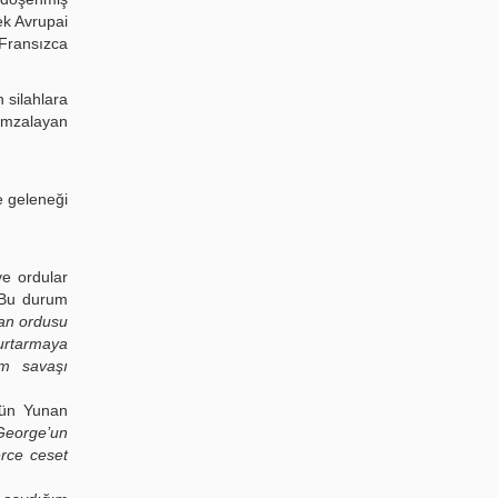
k Avrupai
 Fransızca
 silahlara
 imzalayan
ge geleneği
ve ordular
. Bu durum
nan ordusu
kurtarmaya
lım savaşı
ün Yunan
George’un
erce ceset