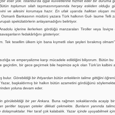
bir eser yok. İstanbul’da işgal kuvvetlerine hizmet eder bir duruma g
r. Bütün toplumun silah taşımasınınyanında herşey eskiden olduğu gi
vini ve ailesini korumaya hazır. En ufak uyarıda halktan oluşan mil
Osmanlı Bankasının müdürü yazara Türk halkının Guil- laume Telli 
vrupalı spekülatörlerin anlayamadığını belirtiyor.
adolu içlerine ilerlerken gördüğü manzaraları Tiroller veya İsviçre 
savaşanların fedakârlığını gösteriyor:
tım. Tek tesellim ülkem için bana kıymetli olan şeyleri bırakmış olmam”
sızlığa ve emperyalizme karşı mücadele edildiğini biliyorum. Bütün b
ce geçirdim, bir gece geçirmek bile hepimize açık olan Türk’ün kalbin
ş bulur.
Görebildiği bir ihtiyardan bütün erkeklerin talime gittiğini öğre
Yazar, başkaldırmış bir halkın bütün azametini gördüğünü söylemekted
zerinden yoluna devam eder.
n görülebildiği bir yer Ankara.
Buna rağmen sokaklarında acayip bir 
n şeritler taşıyan çeteler dikkati çekmekte. Bunların yanında tali
e dolaşmaktalar.
Her taraf çok kalabalık.
Yazar içinde uyuyabilmek için