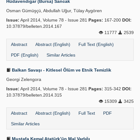
Hüdavendi̇gar (Bursa) Sancak
Osman Gümüşçü, Abdullah Uğur, Tülay Aygören
Issue:
April 2014, Volume 78 - Issue 281
Pages:
167-200
DOI:
10.37879/belleten.2014.167
11777
2539
Abstract
Abstract (English)
Full Text (English)
PDF (English)
Similar Articles
Balkan Savaşı - Kitlesel Ölüm ve Etnik Temizlik
Georgi Zelengora
Issue:
April 2014, Volume 78 - Issue 281
Pages:
315-342
DOI:
10.37879/belleten.2014.315
15309
3425
Abstract
Abstract (English)
Full Text
PDF
Similar Articles
Mustafa Kemal Atatürk’ün Mal Varlığı