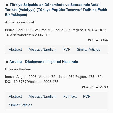
Türkiye Selçukluları Döneminde ve Sonrasında Vefai
Tarikatı (Vefaiyye) (Türkiye Popüler Tasavvuf Tarihine Farklı
Bir Yaklaşım)
Ahmet Yaşar Ocak
Issue:
April 2006, Volume 70 - Issue 257
Pages:
119-154
DOI:
10.37879/belleten.2006.119
0
3964
Abstract
Abstract (English)
PDF
Similar Articles
Artuklu - Dânişmendli İlişkileri Hakkında
Hüseyin Kayhan
Issue:
August 2008, Volume 72 - Issue 264
Pages:
475-482
DOI:
10.37879/belleten.2008.475
4239
2789
Abstract
Abstract (English)
Full Text
PDF
Similar Articles