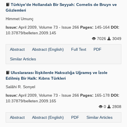
Türkiye’de Hollandalı Bir Seyyah: Cornelis de Bruyn ve
Gözlemleri
Himmet Umunç
Issue:
April 2009, Volume 73 - Issue 266
Pages:
145-164
DOI:
10.37879/belleten.2009.145
7026
3049
Abstract
Abstract (English)
Full Text
PDF
Similar Articles
Uluslararası İlişkilerde Haksızlığa Uğramış ve İzole
Edilmiş Bir Halk: Kıbrıs Türkleri
Salâhi R. Sonyel
Issue:
April 2009, Volume 73 - Issue 266
Pages:
165-178
DOI:
10.37879/belleten.2009.165
0
2808
Abstract
Abstract (English)
PDF
Similar Articles