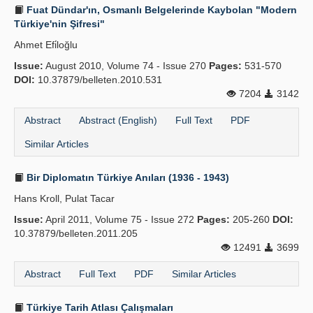
Fuat Dündar'ın, Osmanlı Belgelerinde Kaybolan "Modern
Türkiye'nin Şifresi"
Ahmet Efi̇loğlu
Issue:
August 2010, Volume 74 - Issue 270
Pages:
531-570
DOI:
10.37879/belleten.2010.531
7204
3142
Abstract
Abstract (English)
Full Text
PDF
Similar Articles
Bir Diplomatın Türkiye Anıları (1936 - 1943)
Hans Kroll, Pulat Tacar
Issue:
April 2011, Volume 75 - Issue 272
Pages:
205-260
DOI:
10.37879/belleten.2011.205
12491
3699
Abstract
Full Text
PDF
Similar Articles
Türkiye Tarih Atlası Çalışmaları