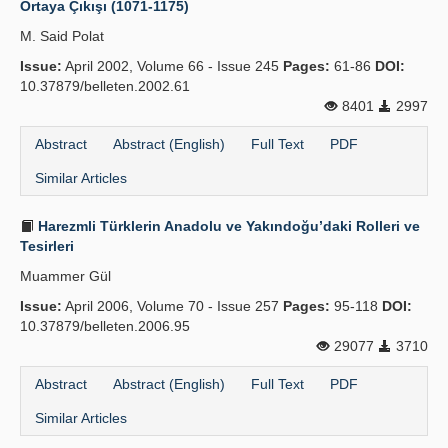
Ortaya Çıkışı (1071-1175)
Publication Policies
M. Said Polat
Issue:
Guidelines
April 2002, Volume 66 - Issue 245
Pages:
61-86
DOI:
10.37879/belleten.2002.61
Contact Us
8401
2997
Abstract
Abstract (English)
Full Text
PDF
Similar Articles
Harezmli Türklerin Anadolu ve Yakındoğu’daki Rolleri ve
Tesirleri
Muammer Gül
Issue:
April 2006, Volume 70 - Issue 257
Pages:
95-118
DOI:
10.37879/belleten.2006.95
29077
3710
Abstract
Abstract (English)
Full Text
PDF
Similar Articles