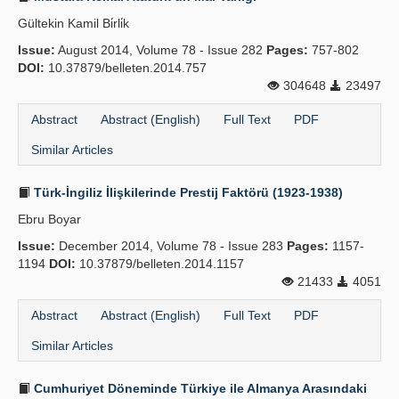
Gültekin Kamil Bi̇rli̇k
Issue:
August 2014, Volume 78 - Issue 282
Pages:
757-802
DOI:
10.37879/belleten.2014.757
304648
23497
Abstract
Abstract (English)
Full Text
PDF
Similar Articles
Türk-İngiliz İlişkilerinde Prestij Faktörü (1923-1938)
Ebru Boyar
Issue:
December 2014, Volume 78 - Issue 283
Pages:
1157-
1194
DOI:
10.37879/belleten.2014.1157
21433
4051
Abstract
Abstract (English)
Full Text
PDF
Similar Articles
Cumhuriyet Döneminde Türkiye ile Almanya Arasındaki