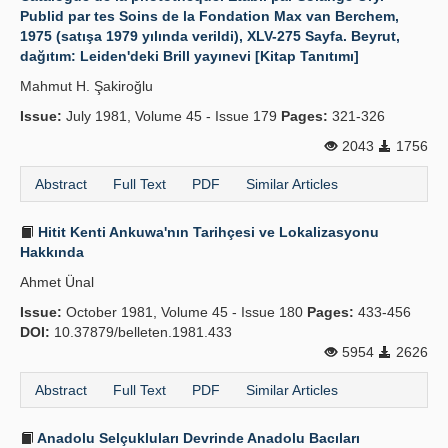
Publid par tes Soins de la Fondation Max van Berchem,
1975 (satışa 1979 yılında verildi), XLV-275 Sayfa. Beyrut,
dağıtım: Leiden'deki Brill yayınevi [Kitap Tanıtımı]
Mahmut H. Şakiroğlu
Issue:
July 1981, Volume 45 - Issue 179
Pages:
321-326
2043
1756
Abstract
Full Text
PDF
Similar Articles
Hitit Kenti Ankuwa'nın Tarihçesi ve Lokalizasyonu
Hakkında
Ahmet Ünal
Issue:
October 1981, Volume 45 - Issue 180
Pages:
433-456
DOI:
10.37879/belleten.1981.433
5954
2626
Abstract
Full Text
PDF
Similar Articles
Anadolu Selçukluları Devrinde Anadolu Bacıları