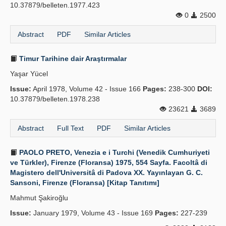
10.37879/belleten.1977.423
0
2500
Abstract
PDF
Similar Articles
Timur Tarihine dair Araştırmalar
Yaşar Yücel
Issue:
April 1978, Volume 42 - Issue 166
Pages:
238-300
DOI:
10.37879/belleten.1978.238
23621
3689
Abstract
Full Text
PDF
Similar Articles
PAOLO PRETO, Venezia e i Turchi (Venedik Cumhuriyeti
ve Türkler), Firenze (Floransa) 1975, 554 Sayfa. Facoltâ di
Magistero dell'Universitâ di Padova XX. Yayınlayan G. C.
Sansoni, Firenze (Floransa) [Kitap Tanıtımı]
Mahmut Şakiroğlu
Issue:
January 1979, Volume 43 - Issue 169
Pages:
227-239