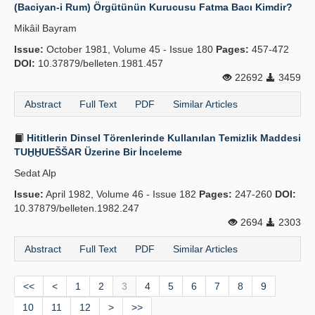
(Baciyan-i Rum) Örgütünün Kurucusu Fatma Bacı Kimdir?
Mikâil Bayram
Issue:
October 1981, Volume 45 - Issue 180
Pages:
457-472
DOI:
10.37879/belleten.1981.457
22692
3459
Abstract
Full Text
PDF
Similar Articles
Hititlerin Dinsel Törenlerinde Kullanılan Temizlik Maddesi
TUḪḪUEŠŠAR Üzerine Bir İnceleme
Sedat Alp
Issue:
April 1982, Volume 46 - Issue 182
Pages:
247-260
DOI:
10.37879/belleten.1982.247
2694
2303
Abstract
Full Text
PDF
Similar Articles
<<
<
1
2
3
4
5
6
7
8
9
10
11
12
>
>>