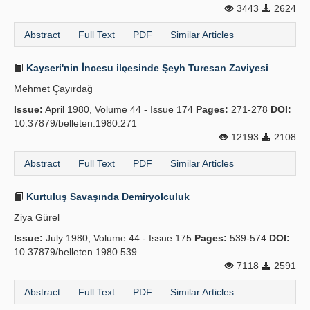
3443
2624
Abstract
Full Text
PDF
Similar Articles
Kayseri'nin İncesu ilçesinde Şeyh Turesan Zaviyesi
Mehmet Çayırdağ
Issue:
April 1980, Volume 44 - Issue 174
Pages:
271-278
DOI:
10.37879/belleten.1980.271
12193
2108
Abstract
Full Text
PDF
Similar Articles
Kurtuluş Savaşında Demiryolculuk
Ziya Gürel
Issue:
July 1980, Volume 44 - Issue 175
Pages:
539-574
DOI:
10.37879/belleten.1980.539
7118
2591
Abstract
Full Text
PDF
Similar Articles