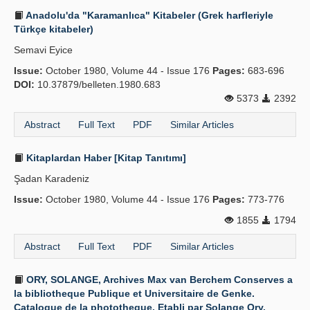
Anadolu'da "Karamanlıca" Kitabeler (Grek harfleriyle
Türkçe kitabeler)
Semavi Eyice
Issue:
October 1980, Volume 44 - Issue 176
Pages:
683-696
DOI:
10.37879/belleten.1980.683
5373
2392
Abstract
Full Text
PDF
Similar Articles
Kitaplardan Haber [Kitap Tanıtımı]
Şadan Karadeniz
Issue:
October 1980, Volume 44 - Issue 176
Pages:
773-776
1855
1794
Abstract
Full Text
PDF
Similar Articles
ORY, SOLANGE, Archives Max van Berchem Conserves a
la bibliotheque Publique et Universitaire de Genke.
Catalogue de la phototheque. Etabli par Solange Ory.