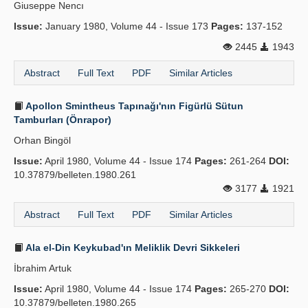
Giuseppe Nencı
Issue:
January 1980, Volume 44 - Issue 173
Pages:
137-152
2445
1943
Abstract
Full Text
PDF
Similar Articles
Apollon Smintheus Tapınağı'nın Figürlü Sütun
Tamburları (Önrapor)
Orhan Bingöl
Issue:
April 1980, Volume 44 - Issue 174
Pages:
261-264
DOI:
10.37879/belleten.1980.261
3177
1921
Abstract
Full Text
PDF
Similar Articles
Ala el-Din Keykubad'ın Meliklik Devri Sikkeleri
İbrahim Artuk
Issue:
April 1980, Volume 44 - Issue 174
Pages:
265-270
DOI:
10.37879/belleten.1980.265