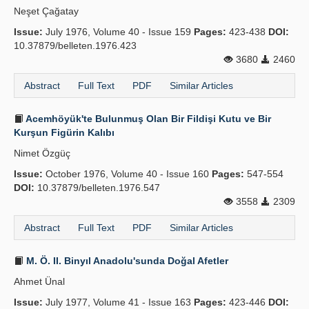
Neşet Çağatay
Publication Policies
Issue:
July 1976, Volume 40 - Issue 159
Pages:
423-438
DOI:
10.37879/belleten.1976.423
Guidelines
3680
2460
Contact Us
Abstract
Full Text
PDF
Similar Articles
Acemhöyük'te Bulunmuş Olan Bir Fildişi Kutu ve Bir
Kurşun Figürin Kalıbı
Nimet Özgüç
Issue:
October 1976, Volume 40 - Issue 160
Pages:
547-554
DOI:
10.37879/belleten.1976.547
3558
2309
Abstract
Full Text
PDF
Similar Articles
M. Ö. II. Binyıl Anadolu'sunda Doğal Afetler
Ahmet Ünal
Issue:
July 1977, Volume 41 - Issue 163
Pages:
423-446
DOI: