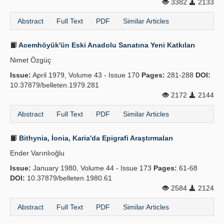
3382
2133
Abstract
Full Text
PDF
Similar Articles
Acemhöyük'ün Eski Anadolu Sanatına Yeni Katkıları
Nimet Özgüç
Issue:
April 1979, Volume 43 - Issue 170
Pages:
281-288
DOI:
10.37879/belleten.1979.281
2172
2144
Abstract
Full Text
PDF
Similar Articles
Bithynia, İonia, Karia'da Epigrafi Araştırmaları
Ender Varınlıoğlu
Issue:
January 1980, Volume 44 - Issue 173
Pages:
61-68
DOI:
10.37879/belleten.1980.61
2584
2124
Abstract
Full Text
PDF
Similar Articles