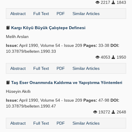
2217
1843
Abstract
Full Text
PDF
Similar Articles
Kargı Köyü Büyük Çalıştepe Definesi
Melih Arslan
Issue:
April 1990, Volume 54 - Issue 209
Pages:
33-38
DOI:
10.37879/belleten.1990.33
4053
1950
Abstract
Full Text
PDF
Similar Articles
Taş Eser Onarımında Kaldırma ve Yapıştırma Yöntemleri
Hüseyin Akıllı
Issue:
April 1990, Volume 54 - Issue 209
Pages:
47-98
DOI:
10.37879/belleten.1990.47
19272
2648
Abstract
Full Text
PDF
Similar Articles