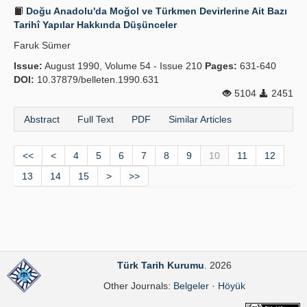
Doğu Anadolu'da Moğol ve Türkmen Devirlerine Ait Bazı
Tarihî Yapılar Hakkında Düşünceler
Faruk Sümer
Issue:
August 1990, Volume 54 - Issue 210
Pages:
631-640
DOI:
10.37879/belleten.1990.631
5104
2451
Abstract
Full Text
PDF
Similar Articles
<<
<
4
5
6
7
8
9
10
11
12
13
14
15
>
>>
Türk Tarih Kurumu
. 2026
Other Journals:
Belgeler
·
Höyük