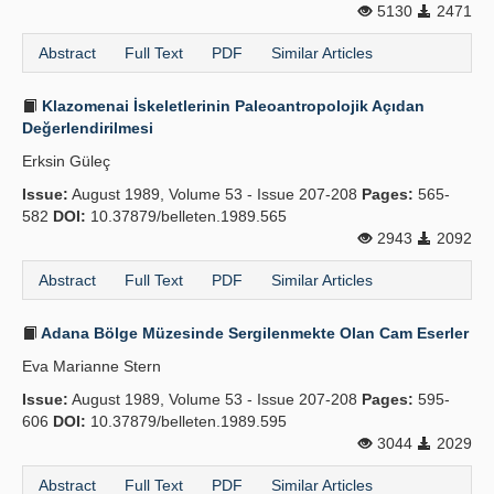
5130
2471
Abstract
Full Text
PDF
Similar Articles
Klazomenai İskeletlerinin Paleoantropolojik Açıdan
Değerlendirilmesi
Erksin Güleç
Issue:
August 1989, Volume 53 - Issue 207-208
Pages:
565-
582
DOI:
10.37879/belleten.1989.565
2943
2092
Abstract
Full Text
PDF
Similar Articles
Adana Bölge Müzesinde Sergilenmekte Olan Cam Eserler
Eva Marianne Stern
Issue:
August 1989, Volume 53 - Issue 207-208
Pages:
595-
606
DOI:
10.37879/belleten.1989.595
3044
2029
Abstract
Full Text
PDF
Similar Articles