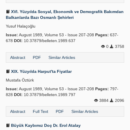
XVI. Yüzyılda Sosyal, Ekonomik ve Demografik Bakımdan
Balkanlarda Bazı Osmanlı Şehirleri
Yusuf Halaçoğlu
Issue:
August 1989, Volume 53 - Issue 207-208
Pages:
637-
678
DOI:
10.37879/belleten.1989.637
0
3758
Abstract
PDF
Similar Articles
XIX. Yüzyılda Harput'ta Fiyatlar
Mustafa Öztürk
Issue:
August 1989, Volume 53 - Issue 207-208
Pages:
797-
828
DOI:
10.37879/belleten.1989.797
3884
2096
Abstract
Full Text
PDF
Similar Articles
Büyük Kaybımız Doç Dr. Erol Atalay