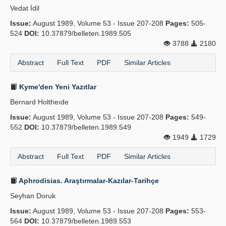
Vedat İdil
Publication Policies
Issue:
August 1989, Volume 53 - Issue 207-208
Pages:
505-
524
Guidelines
DOI:
10.37879/belleten.1989.505
3788
2180
Contact Us
Abstract
Full Text
PDF
Similar Articles
Kyme'den Yeni Yazıtlar
Bernard Holtheıde
Issue:
August 1989, Volume 53 - Issue 207-208
Pages:
549-
552
DOI:
10.37879/belleten.1989.549
1949
1729
Abstract
Full Text
PDF
Similar Articles
Aphrodisias. Araştırmalar-Kazılar-Tarihçe
Seyhan Doruk
Issue:
August 1989, Volume 53 - Issue 207-208
Pages:
553-
564
DOI:
10.37879/belleten.1989.553