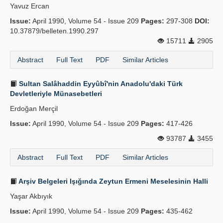
Yavuz Ercan
Issue:
April 1990, Volume 54 - Issue 209
Pages:
297-308
DOI:
10.37879/belleten.1990.297
15711
2905
Abstract
Full Text
PDF
Similar Articles
Sultan Salâhaddin Eyyûbî'nin Anadolu'daki Türk
Devletleriyle Münasebetleri
Erdoğan Merçil
Issue:
April 1990, Volume 54 - Issue 209
Pages:
417-426
93787
3455
Abstract
Full Text
PDF
Similar Articles
Arşiv Belgeleri Işığında Zeytun Ermeni Meselesinin Halli
Yaşar Akbıyık
Issue:
April 1990, Volume 54 - Issue 209
Pages:
435-462