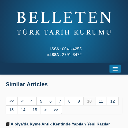
ISSN:
0041-4255
e-ISSN:
2791-6472
Home
Similar Articles
About
<<
Journal Boards
<
4
5
6
7
8
9
10
11
12
13
14
15
>
>>
Writing Rules
Aiolya'da Kyme Antik Kentinde Yapılan Yeni Kazılar
Principles