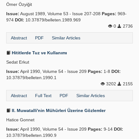
Ömer Özyiğit
Issue:
August 1989, Volume 53 - Issue 207-208
Pages:
969-
974
DOI:
10.37879/belleten.1989.969
0
2736
Abstract
PDF
Similar Articles
Hititlerde Tuz ve Kullanımı
Sedat Erkut
Issue:
April 1990, Volume 54 - Issue 209
Pages:
1-8
DOI:
10.37879/belleten.1990.1
3202
2155
Abstract
Full Text
PDF
Similar Articles
II. Muwatalli'nin Mühürleri Üzerine Gözlemler
Hatice Gonnet
Issue:
April 1990, Volume 54 - Issue 209
Pages:
9-14
DOI:
10.37879/belleten.1990.9