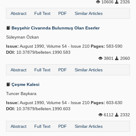
10606
2326
Abstract
Full Text
PDF
Similar Articles
Beyşehir Civarında Bulunmuş Olan Eserler
Süleyman Özkan
Issue:
August 1990, Volume 54 - Issue 210
Pages:
583-590
DOI:
10.37879/belleten.1990.583
3801
2060
Abstract
Full Text
PDF
Similar Articles
Çeşme Kalesi
Tuncer Baykara
Issue:
August 1990, Volume 54 - Issue 210
Pages:
603-630
DOI:
10.37879/belleten.1990.603
6112
2332
Abstract
Full Text
PDF
Similar Articles