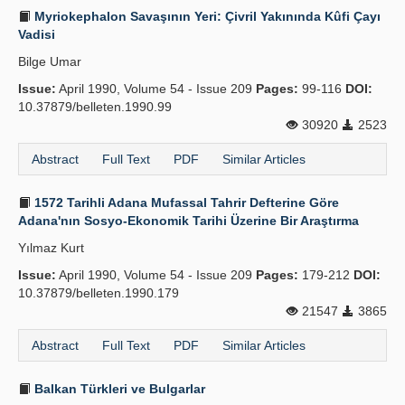
Myriokephalon Savaşının Yeri: Çivril Yakınında Kûfi Çayı
Vadisi
Bilge Umar
Issue:
April 1990, Volume 54 - Issue 209
Pages:
99-116
DOI:
10.37879/belleten.1990.99
30920
2523
Abstract
Full Text
PDF
Similar Articles
1572 Tarihli Adana Mufassal Tahrir Defterine Göre
Adana'nın Sosyo-Ekonomik Tarihi Üzerine Bir Araştırma
Yılmaz Kurt
Issue:
April 1990, Volume 54 - Issue 209
Pages:
179-212
DOI:
10.37879/belleten.1990.179
21547
3865
Abstract
Full Text
PDF
Similar Articles
Balkan Türkleri ve Bulgarlar