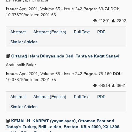
Esin Kahya, İnci Macun
Issue:
April 2001, Volume 65 - Issue 242
Pages:
63-74
DOI:
10.37879/belleten.2001.63
21801
2892
Abstract
Abstract (English)
Full Text
PDF
Similar Articles
Ortaçağ İslam Dünyasında Deri, Tahta ve Kağıt Sanayi
Abdulhalik Bakır
Issue:
April 2001, Volume 65 - Issue 242
Pages:
75-160
DOI:
10.37879/belleten.2001.75
34914
3661
Abstract
Abstract (English)
Full Text
PDF
Similar Articles
KEMAL H. KARPAT (yayımlayan), Ottoman Past and
Today's Turkey, Brill Leiden, Boston, Köln 2000, XXII-306