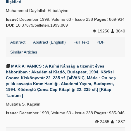
İlişkileri
Publication Policies
Muhammed Dayfallah El-batâyine
Issue:
Guidelines
December 1999, Volume 63 - Issue 238
Pages:
869-934
DOI:
10.37879/belleten.1999.869
Contact Us
19256
3040
Abstract
Abstract (English)
Full Text
PDF
Similar Articles
MÁRİA IVANICS : A Krími Kánság a tizenöt éves
háborúban : Akadémiai Kiadó, Budapest, 1994. Körösi
Csoma Kiskönyvtár 22. 235 sf. [=İVANİÇ, Mâria : On beş
yıllık savaşta Kırım Hanlığı: Akademi Yayını, Budapest,
1994. Kööröşlü Çoma Cep Kitaplığı 22. 235 sf.] [Kitap
Tanıtımı]
Mustafa S. Kaçalin
Issue:
December 1999, Volume 63 - Issue 238
Pages:
935-946
2455
1887