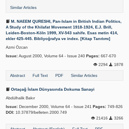
Similar Articles
M. NAEEM QURESHI, Pan-Islam in British Indian Politics,
A Study of the Khilafat Movement 1918-1924, E.J. Brill,
Leiden-Boston-Köln 1999, XV-543 sahife. Esas metin 414,
ekler 425-445. Bibliyoğrafya ve index. [Kitap Tanıtımı]
Azmi Özcan
Issue:
August 2000, Volume 64 - Issue 240
Pages:
667-670
2294
1878
Abstract
Full Text
PDF
Similar Articles
Ortaçağ İslam Dünyasında Dokuma Sanayi
Abdülhalik Bakır
Issue:
December 2000, Volume 64 - Issue 241
Pages:
749-826
DOI:
10.37879/belleten.2000.749
21416
3266