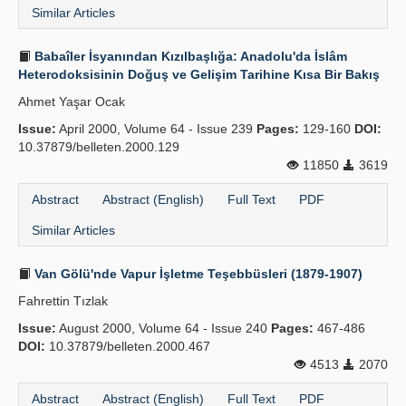
Similar Articles
Babaîler İsyanından Kızılbaşlığa: Anadolu'da İslâm
Heterodoksisinin Doğuş ve Gelişim Tarihine Kısa Bir Bakış
Ahmet Yaşar Ocak
Issue:
April 2000, Volume 64 - Issue 239
Pages:
129-160
DOI:
10.37879/belleten.2000.129
11850
3619
Abstract
Abstract (English)
Full Text
PDF
Similar Articles
Van Gölü'nde Vapur İşletme Teşebbüsleri (1879-1907)
Fahrettin Tızlak
Issue:
August 2000, Volume 64 - Issue 240
Pages:
467-486
DOI:
10.37879/belleten.2000.467
4513
2070
Abstract
Abstract (English)
Full Text
PDF