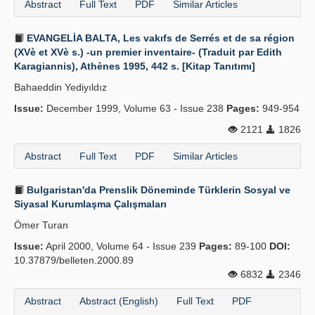
Abstract
Full Text
PDF
Similar Articles
EVANGELİA BALTA, Les vakıfs de Serrés et de sa région
(XVè et XVè s.) -un premier inventaire- (Traduit par Edith
Karagiannis), Athènes 1995, 442 s. [Kitap Tanıtımı]
Bahaeddin Yediyıldız
Issue:
December 1999, Volume 63 - Issue 238
Pages:
949-954
2121
1826
Abstract
Full Text
PDF
Similar Articles
Bulgaristan'da Prenslik Döneminde Türklerin Sosyal ve
Siyasal Kurumlaşma Çalışmaları
Ömer Turan
Issue:
April 2000, Volume 64 - Issue 239
Pages:
89-100
DOI:
10.37879/belleten.2000.89
6832
2346
Abstract
Abstract (English)
Full Text
PDF