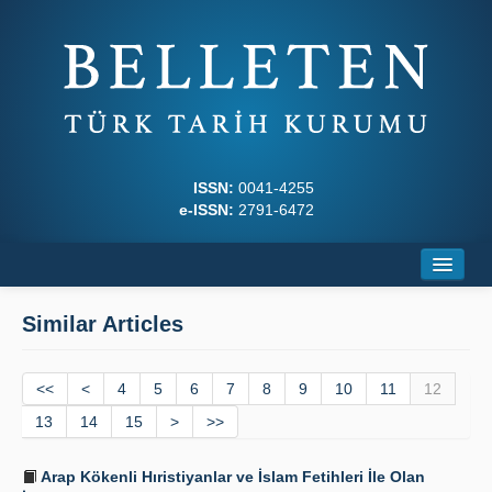
ISSN:
0041-4255
e-ISSN:
2791-6472
Home
Similar Articles
About
<<
Journal Boards
<
4
5
6
7
8
9
10
11
12
13
14
15
>
>>
Writing Rules
Arap Kökenli Hıristiyanlar ve İslam Fetihleri İle Olan
Principles