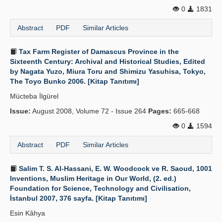
0
1831
Abstract
PDF
Similar Articles
Tax Farm Register of Damascus Province in the
Sixteenth Century: Archival and Historical Studies, Edited
by Nagata Yuzo, Miura Toru and Shimizu Yasuhisa, Tokyo,
The Toyo Bunko 2006. [Kitap Tanıtımı]
Mücteba İlgürel
Issue:
August 2008, Volume 72 - Issue 264
Pages:
665-668
0
1594
Abstract
PDF
Similar Articles
Salim T. S. Al-Hassani, E. W. Woodcock ve R. Saoud, 1001
Inventions, Muslim Heritage in Our World, (2. ed.)
Foundation for Science, Technology and Civilisation,
İstanbul 2007, 376 sayfa. [Kitap Tanıtımı]
Esin Kâhya