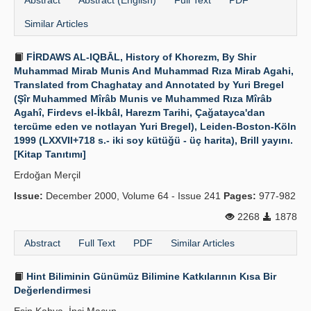
Abstract
Abstract (English)
Full Text
PDF
Similar Articles
FİRDAWS AL-IQBĀL, History of Khorezm, By Shir
Muhammad Mirab Munis And Muhammad Rıza Mirab Agahi,
Translated from Chaghatay and Annotated by Yuri Bregel
(Şîr Muhammed Mîrâb Munis ve Muhammed Rıza Mîrâb
Agahî, Firdevs el-İkbâl, Harezm Tarihi, Çağatayca'dan
tercüme eden ve notlayan Yuri Bregel), Leiden-Boston-Köln
1999 (LXXVII+718 s.- iki soy kütüğü - üç harita), Brill yayını.
[Kitap Tanıtımı]
Erdoğan Merçil
Issue:
December 2000, Volume 64 - Issue 241
Pages:
977-982
2268
1878
Abstract
Full Text
PDF
Similar Articles
Hint Biliminin Günümüz Bilimine Katkılarının Kısa Bir
Değerlendirmesi