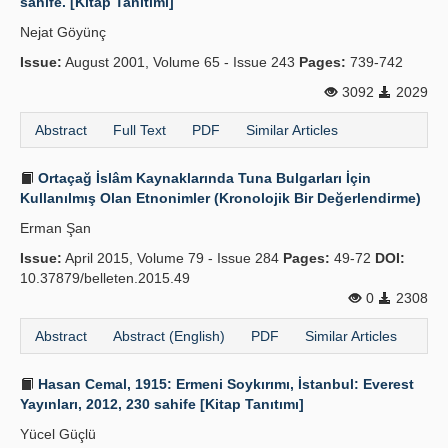
sahife. [Kitap Tanıtımı]
Nejat Göyünç
Issue:
August 2001, Volume 65 - Issue 243
Pages:
739-742
3092
2029
Abstract
Full Text
PDF
Similar Articles
Ortaçağ İslâm Kaynaklarında Tuna Bulgarları İçin
Kullanılmış Olan Etnonimler (Kronolojik Bir Değerlendirme)
Erman Şan
Issue:
April 2015, Volume 79 - Issue 284
Pages:
49-72
DOI:
10.37879/belleten.2015.49
0
2308
Abstract
Abstract (English)
PDF
Similar Articles
Hasan Cemal, 1915: Ermeni Soykırımı, İstanbul: Everest
Yayınları, 2012, 230 sahife [Kitap Tanıtımı]
Yücel Güçlü