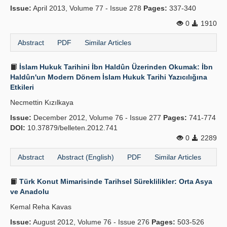
Issue:
April 2013, Volume 77 - Issue 278
Pages:
337-340
0
1910
Abstract
PDF
Similar Articles
İslam Hukuk Tarihini İbn Haldûn Üzerinden Okumak: İbn
Haldûn'un Modern Dönem İslam Hukuk Tarihi Yazıcılığına
Etkileri
Necmettin Kızılkaya
Issue:
December 2012, Volume 76 - Issue 277
Pages:
741-774
DOI:
10.37879/belleten.2012.741
0
2289
Abstract
Abstract (English)
PDF
Similar Articles
Türk Konut Mimarisinde Tarihsel Süreklilikler: Orta Asya
ve Anadolu
Kemal Reha Kavas
Issue:
August 2012, Volume 76 - Issue 276
Pages:
503-526