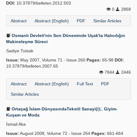
DOI:
10.37879/belleten.2012.503
0
2868
Abstract
Abstract (English)
PDF
Similar Articles
Osmanlı Devleti'nin Son Döneminde Uşak'ta Halıcılığın
Makineleşme Süreci
Sadiye Tutsak
Issue:
May 2007, Volume 71 - Issue 260
Pages:
65-98
DOI:
10.37879/belleten.2007.65
7844
2446
Abstract
Abstract (English)
Full Text
PDF
Similar Articles
Ortaçağ İslam DünyasındaTekstil Sanayi(i);. Giyim-
Kuşam ve Moda
İ̇smail Aka
Issue:
August 2008, Volume 72 - Issue 264
Pages:
661-664