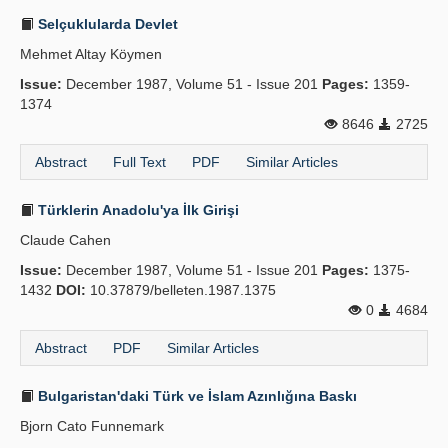
Selçuklularda Devlet
Mehmet Altay Köymen
Issue:
December 1987, Volume 51 - Issue 201
Pages:
1359-
1374
8646
2725
Abstract
Full Text
PDF
Similar Articles
Türklerin Anadolu'ya İlk Girişi
Claude Cahen
Issue:
December 1987, Volume 51 - Issue 201
Pages:
1375-
1432
DOI:
10.37879/belleten.1987.1375
0
4684
Abstract
PDF
Similar Articles
Bulgaristan'daki Türk ve İslam Azınlığına Baskı
Bjorn Cato Funnemark