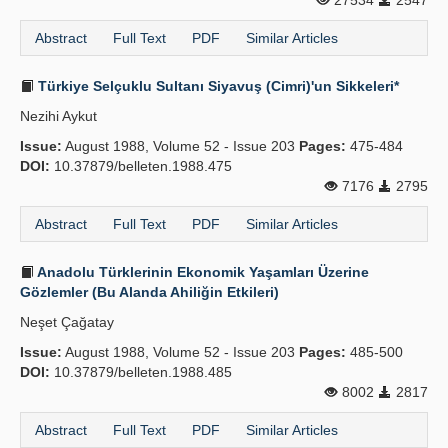
27534
2547
Abstract
Full Text
PDF
Similar Articles
Türkiye Selçuklu Sultanı Siyavuş (Cimri)'un Sikkeleri*
Nezihi Aykut
Issue:
August 1988, Volume 52 - Issue 203
Pages:
475-484
DOI:
10.37879/belleten.1988.475
7176
2795
Abstract
Full Text
PDF
Similar Articles
Anadolu Türklerinin Ekonomik Yaşamları Üzerine
Gözlemler (Bu Alanda Ahiliğin Etkileri)
Neşet Çağatay
Issue:
August 1988, Volume 52 - Issue 203
Pages:
485-500
DOI:
10.37879/belleten.1988.485
8002
2817
Abstract
Full Text
PDF
Similar Articles