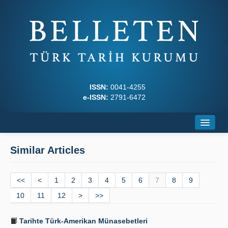
ISSN:
0041-4255
e-ISSN:
2791-6472
Home
Similar Articles
About
<<
Journal Boards
<
1
2
3
4
5
6
7
8
9
10
11
12
>
>>
Writing Rules
Tarihte Türk-Amerikan Münasebetleri
Principles