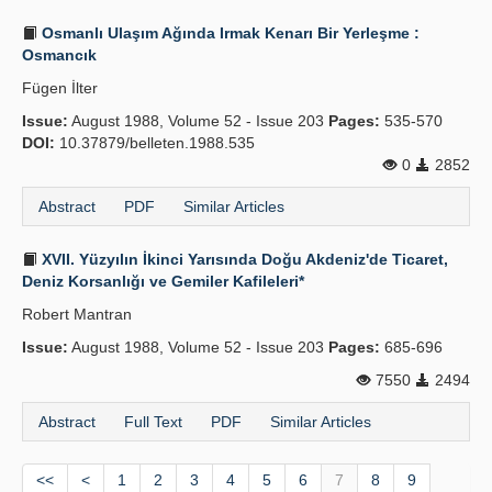
Osmanlı Ulaşım Ağında Irmak Kenarı Bir Yerleşme :
Osmancık
Fügen İlter
Issue:
August 1988, Volume 52 - Issue 203
Pages:
535-570
DOI:
10.37879/belleten.1988.535
0
2852
Abstract
PDF
Similar Articles
XVII. Yüzyılın İkinci Yarısında Doğu Akdeniz'de Ticaret,
Deniz Korsanlığı ve Gemiler Kafileleri*
Robert Mantran
Issue:
August 1988, Volume 52 - Issue 203
Pages:
685-696
7550
2494
Abstract
Full Text
PDF
Similar Articles
<<
<
1
2
3
4
5
6
7
8
9