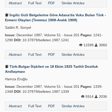
Abstract
Full Text
PDF
Similar Articles
İngiliz Gizli Belgelerine Göre Adana'da Vuku Bulan Türk -
Ermeni Olayları (Temmuz 1908-Aralık 1909)
Salâhi R. Sonyel
Issue:
December 1987, Volume 51 - Issue 201
Pages:
1241-
1290
DOI:
10.37879/belleten.1987.1241
11599
3060
Abstract
Full Text
PDF
Similar Articles
Türk-Bulgar İlişkileri ve 18 Ekim 1925 Tarihli Dostluk
Andlaşması
Hamza Eroğlu
Issue:
December 1987, Volume 51 - Issue 201
Pages:
1339-
1348
DOI:
10.37879/belleten.1987.1339
5914
2036
Abstract
Full Text
PDF
Similar Articles