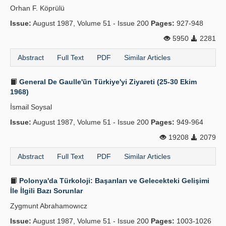
Orhan F. Köprülü
Publication Policies
Issue:
August 1987, Volume 51 - Issue 200
Pages:
927-948
Guidelines
5950
2281
Contact Us
Abstract
Full Text
PDF
Similar Articles
General De Gaulle'ün Türkiye'yi Ziyareti (25-30 Ekim
1968)
İsmail Soysal
Issue:
August 1987, Volume 51 - Issue 200
Pages:
949-964
19208
2079
Abstract
Full Text
PDF
Similar Articles
Polonya'da Türkoloji: Başarıları ve Gelecekteki Gelişimi
İle İlgili Bazı Sorunlar
Zygmunt Abrahamowıcz
Issue:
August 1987, Volume 51 - Issue 200
Pages:
1003-1026