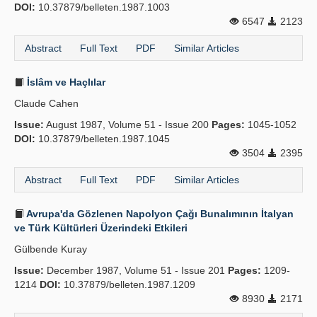
DOI:
10.37879/belleten.1987.1003
6547
2123
Abstract
Full Text
PDF
Similar Articles
İslâm ve Haçlılar
Claude Cahen
Issue:
August 1987, Volume 51 - Issue 200
Pages:
1045-1052
DOI:
10.37879/belleten.1987.1045
3504
2395
Abstract
Full Text
PDF
Similar Articles
Avrupa'da Gözlenen Napolyon Çağı Bunalımının İtalyan
ve Türk Kültürleri Üzerindeki Etkileri
Gülbende Kuray
Issue:
December 1987, Volume 51 - Issue 201
Pages:
1209-
1214
DOI:
10.37879/belleten.1987.1209
8930
2171