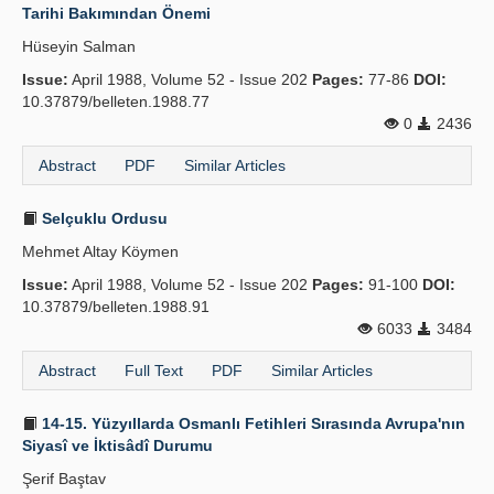
Tarihi Bakımından Önemi
Hüseyin Salman
Issue:
April 1988, Volume 52 - Issue 202
Pages:
77-86
DOI:
10.37879/belleten.1988.77
0
2436
Abstract
PDF
Similar Articles
Selçuklu Ordusu
Mehmet Altay Köymen
Issue:
April 1988, Volume 52 - Issue 202
Pages:
91-100
DOI:
10.37879/belleten.1988.91
6033
3484
Abstract
Full Text
PDF
Similar Articles
14-15. Yüzyıllarda Osmanlı Fetihleri Sırasında Avrupa'nın
Siyasî ve İktisâdî Durumu
Şerif Baştav