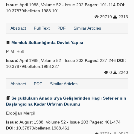
Issue:
April 1988, Volume 52 - Issue 202
Pages:
101-114
DOI:
10.37879/belleten.1988.101
29719
2313
Abstract
Full Text
PDF
Similar Articles
Memluk Sultanlığında Devlet Yapısı
P. M. Holt
Issue:
April 1988, Volume 52 - Issue 202
Pages:
227-246
DOI:
10.37879/belleten.1988.227
0
2240
Abstract
PDF
Similar Articles
Selçukluların Anadolu'ya Gelişlerinden Haçlı Seferlerinin
Başlangıcına Kadar Urfa'nın Durumu
Erdoğan Merçil
Issue:
August 1988, Volume 52 - Issue 203
Pages:
461-474
DOI:
10.37879/belleten.1988.461