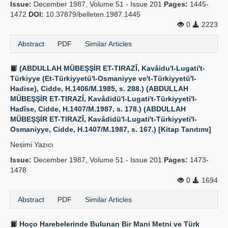
Issue:
December 1987, Volume 51 - Issue 201
Pages:
1445-
1472
DOI:
10.37879/belleten.1987.1445
0
2223
Abstract
PDF
Similar Articles
(ABDULLAH MÜBEŞŞİR ET-TIRAZÎ, Kavâidu'l-Lugati't-
Türkiyye (Et-Türkiyyetü'l-Osmaniyye ve't-Türkiyyetü'l-
Hadise), Cidde, H.1406/M.1985, s. 288.) (ABDULLAH
MÜBEŞŞİR ET-TIRAZÎ, Kavâdidü'l-Lugati't-Türkiyyeti'l-
Hadîse, Cidde, H.1407/M.1987, s. 178.) (ABDULLAH
MÜBEŞŞİR ET-TIRAZÎ, Kavâdidü'l-Lugati't-Türkiyyeti'l-
Osmaniyye, Cidde, H.1407/M.1987, s. 167.) [Kitap Tanıtımı]
Nesimi Yazıcı
Issue:
December 1987, Volume 51 - Issue 201
Pages:
1473-
1478
0
1694
Abstract
PDF
Similar Articles
Hoço Harebelerinde Bulunan Bir Mani Metni ve Türk