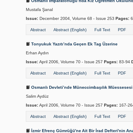
Osmanlı İmparatorluğu’nda Kız Öğretmen Okulunda 
Mustafa Şanal
Issue:
December 2004, Volume 68 - Issue 253
Pages:
6
Abstract
Abstract (English)
Full Text
PDF
Tonyukuk Yazıtı’nda Geçen Ek Tag Üzerine
Erhan Aydın
Issue:
April 2006, Volume 70 - Issue 257
Pages:
83-94
Abstract
Abstract (English)
Full Text
PDF
Osmanlı Devleti’nde Müneccimbaşılık Müessesesi
Salim Aydüz
Issue:
April 2006, Volume 70 - Issue 257
Pages:
167-2
Abstract
Abstract (English)
Full Text
PDF
İzmir Efrenç Gümrüğü'ne Ait Bir İrad Defteri'nin Ana