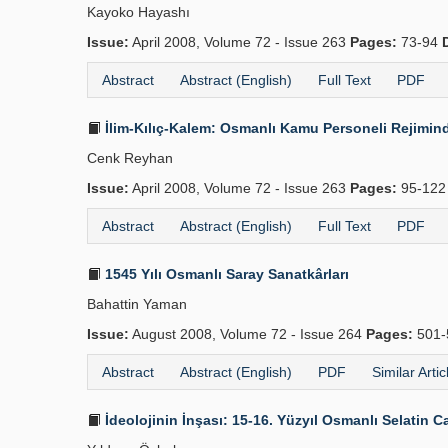
Kayoko Hayashı
Issue:
April 2008, Volume 72 - Issue 263
Pages:
73-94
Abstract
Abstract (English)
Full Text
PDF
İlim-Kılıç-Kalem: Osmanlı Kamu Personeli Rejimind
Cenk Reyhan
Issue:
April 2008, Volume 72 - Issue 263
Pages:
95-12
Abstract
Abstract (English)
Full Text
PDF
1545 Yılı Osmanlı Saray Sanatkârları
Bahattin Yaman
Issue:
August 2008, Volume 72 - Issue 264
Pages:
501-
Abstract
Abstract (English)
PDF
Similar Artic
İdeolojinin İnşası: 15-16. Yüzyıl Osmanlı Selatin Ca