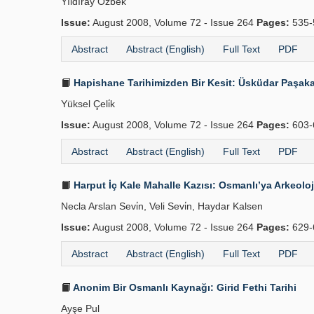
Yıldıray Özbek
Issue:
August 2008, Volume 72 - Issue 264
Pages:
535-
Abstract
Abstract (English)
Full Text
PDF
Hapishane Tarihimizden Bir Kesit: Üsküdar Paşaka
Yüksel Çeli̇k
Issue:
August 2008, Volume 72 - Issue 264
Pages:
603-
Abstract
Abstract (English)
Full Text
PDF
Harput İç Kale Mahalle Kazısı: Osmanlı’ya Arkeoloji
Necla Arslan Sevi̇n, Veli Sevi̇n, Haydar Kalsen
Issue:
August 2008, Volume 72 - Issue 264
Pages:
629-
Abstract
Abstract (English)
Full Text
PDF
Anonim Bir Osmanlı Kaynağı: Girid Fethi Tarihi
Ayşe Pul