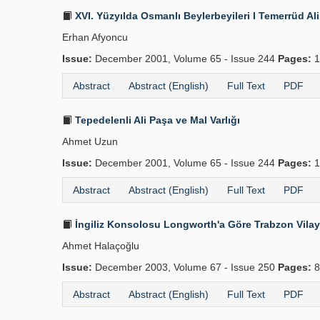
XVI. Yüzyılda Osmanlı Beylerbeyileri I Temerrüd Al
Erhan Afyoncu
Issue:
December 2001, Volume 65 - Issue 244
Pages:
1
Abstract
Abstract (English)
Full Text
PDF
Tepedelenli Ali Paşa ve Mal Varlığı
Ahmet Uzun
Issue:
December 2001, Volume 65 - Issue 244
Pages:
1
Abstract
Abstract (English)
Full Text
PDF
İngiliz Konsolosu Longworth'a Göre Trabzon Vilay
Ahmet Halaçoğlu
Issue:
December 2003, Volume 67 - Issue 250
Pages:
8
Abstract
Abstract (English)
Full Text
PDF