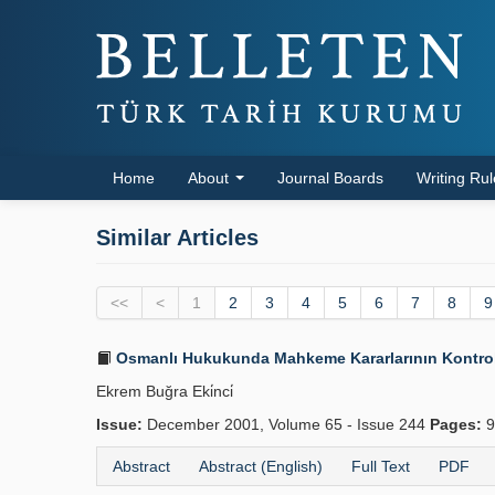
Home
About
Journal Boards
Writing Ru
Similar Articles
<<
<
1
2
3
4
5
6
7
8
9
Osmanlı Hukukunda Mahkeme Kararlarının Kontrolü
Ekrem Buğra Eki̇nci̇
Issue:
December 2001, Volume 65 - Issue 244
Pages:
9
Abstract
Abstract (English)
Full Text
PDF