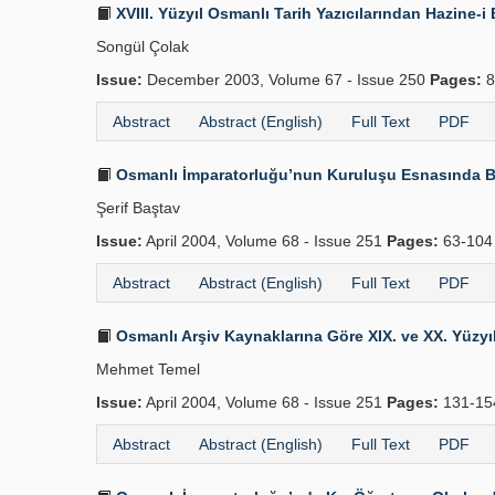
XVIII. Yüzyıl Osmanlı Tarih Yazıcılarından Hazine
Songül Çolak
Issue:
December 2003, Volume 67 - Issue 250
Pages:
8
Abstract
Abstract (English)
Full Text
PDF
Osmanlı İmparatorluğu’nun Kuruluşu Esnasında B
Şerif Baştav
Issue:
April 2004, Volume 68 - Issue 251
Pages:
63-10
Abstract
Abstract (English)
Full Text
PDF
Osmanlı Arşiv Kaynaklarına Göre XIX. ve XX. Yüzyılı
Mehmet Temel
Issue:
April 2004, Volume 68 - Issue 251
Pages:
131-1
Abstract
Abstract (English)
Full Text
PDF