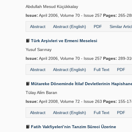
Abdullah Mesud Küçükkalay
Issue:
April 2006, Volume 70 - Issue 257
Pages:
265-2
Abstract
Abstract (English)
PDF
Similar Artic
Türk Arşivleri ve Ermeni Meselesi
Yusuf Sarınay
Issue:
April 2006, Volume 70 - Issue 257
Pages:
289-3
Abstract
Abstract (English)
Full Text
PDF
Mütareke Döneminde İtilaf Devletlerinin Hapishane
Tülay Ali̇m Baran
Issue:
April 2008, Volume 72 - Issue 263
Pages:
155-1
Abstract
Abstract (English)
Full Text
PDF
Fatih Vakfiyeleri’nin Tanzim Süreci Üzerine