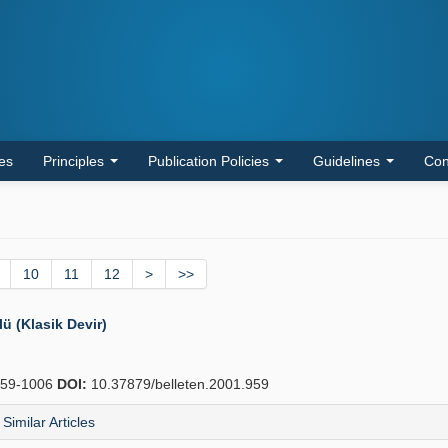
les
Principles
Publication Policies
Guidelines
Con
10
11
12
>
>>
 (Klasik Devir)
59-1006
DOI:
10.37879/belleten.2001.959
Similar Articles