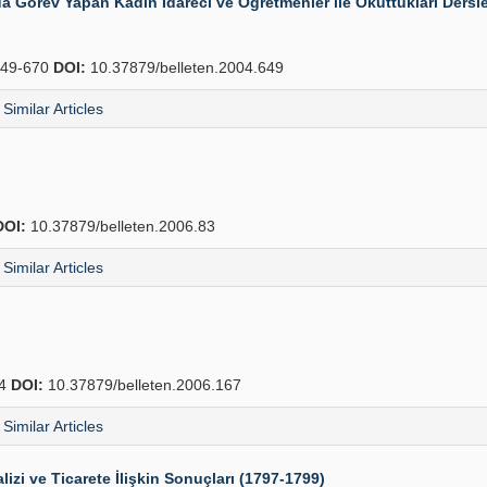
Görev Yapan Kadın İdareci ve Öğretmenler ile Okuttukları Dersle
49-670
DOI:
10.37879/belleten.2004.649
Similar Articles
DOI:
10.37879/belleten.2006.83
Similar Articles
64
DOI:
10.37879/belleten.2006.167
Similar Articles
lizi ve Ticarete İlişkin Sonuçları (1797-1799)