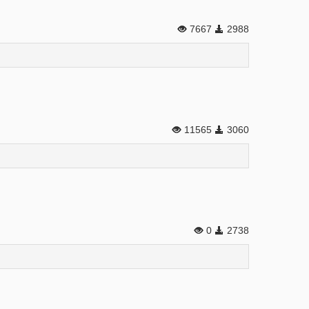
7667
2988
11565
3060
0
2738