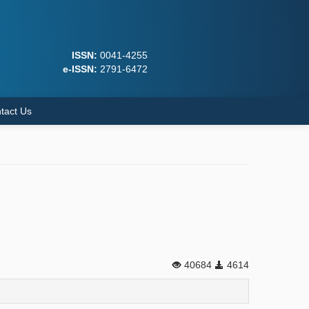
ISSN:
0041-4255
e-ISSN:
2791-6472
tact Us
40684
4614