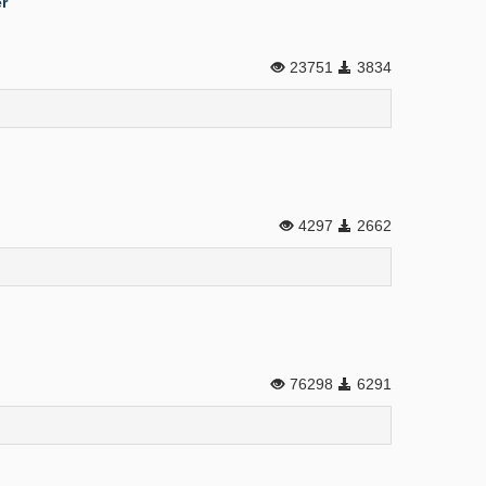
r
23751
3834
4297
2662
76298
6291