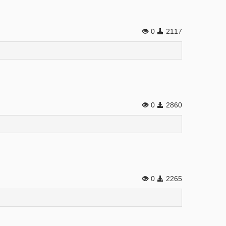
0
2117
0
2860
0
2265