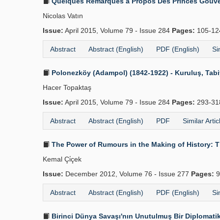
Quelques Remarques a Propos Des Princes Gouve
Nicolas Vatın
Issue:
April 2015, Volume 79 - Issue 284
Pages:
105-1
Abstract
Abstract (English)
PDF (English)
Si
Polonezköy (Adampol) (1842-1922) - Kuruluş, Tabiye
Hacer Topaktaş
Issue:
April 2015, Volume 79 - Issue 284
Pages:
293-3
Abstract
Abstract (English)
PDF
Similar Artic
The Power of Rumours in the Making of History: T
Kemal Çi̇çek
Issue:
December 2012, Volume 76 - Issue 277
Pages:
9
Abstract
Abstract (English)
PDF (English)
Si
Birinci Dünya Savaşı'nın Unutulmuş Bir Diplomati