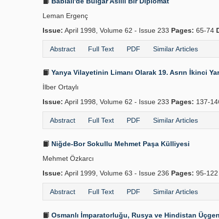
Bâbıâli'de Bulgar Asıllı Bir Diplomat
Leman Ergenç
Issue:
April 1998, Volume 62 - Issue 233
Pages:
65-74
Abstract
Full Text
PDF
Similar Articles
Yanya Vilayetinin Limanı Olarak 19. Asrın İkinci Ya
İlber Ortaylı
Issue:
April 1998, Volume 62 - Issue 233
Pages:
137-1
Abstract
Full Text
PDF
Similar Articles
Niğde-Bor Sokullu Mehmet Paşa Külliyesi
Mehmet Özkarcı
Issue:
April 1999, Volume 63 - Issue 236
Pages:
95-12
Abstract
Full Text
PDF
Similar Articles
Osmanlı İmparatorluğu, Rusya ve Hindistan Üçgenin