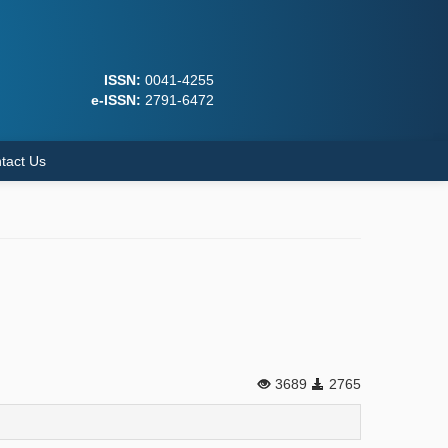
ISSN:
0041-4255
e-ISSN:
2791-6472
tact Us
3689
2765