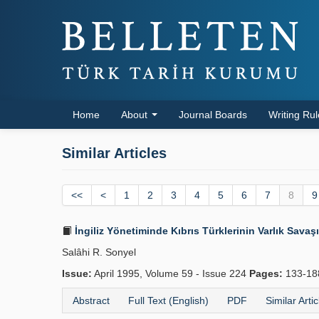
Home
About
Journal Boards
Writing Ru
Similar Articles
<<
<
1
2
3
4
5
6
7
8
9
İngiliz Yönetiminde Kıbrıs Türklerinin Varlık Savaş
Salâhi R. Sonyel
Issue:
April 1995, Volume 59 - Issue 224
Pages:
133-1
Abstract
Full Text (English)
PDF
Similar Artic