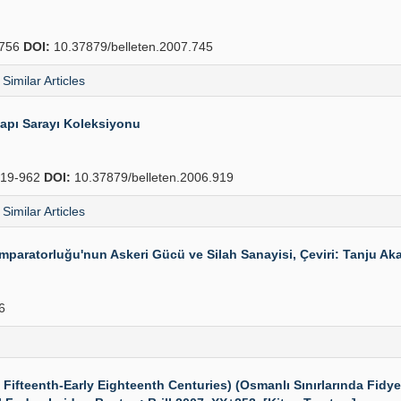
756
DOI:
10.37879/belleten.2007.745
Similar Articles
kapı Sarayı Koleksiyonu
19-962
DOI:
10.37879/belleten.2006.919
Similar Articles
atorluğu'nun Askeri Gücü ve Silah Sanayisi, Çeviri: Tanju Akad,
6
ifteenth-Early Eighteenth Centuries) (Osmanlı Sınırlarında Fidye