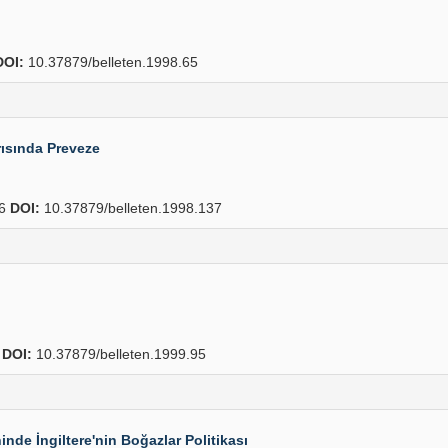
DOI:
10.37879/belleten.1998.65
rısında Preveze
46
DOI:
10.37879/belleten.1998.137
2
DOI:
10.37879/belleten.1999.95
de İngiltere'nin Boğazlar Politikası