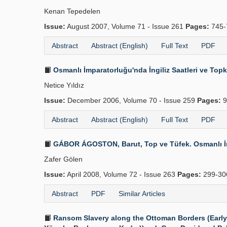
Kenan Tepedelen
Issue:
August 2007, Volume 71 - Issue 261
Pages:
745-
Abstract
Abstract (English)
Full Text
PDF
Osmanlı İmparatorluğu'nda İngiliz Saatleri ve Top
Netice Yıldız
Issue:
December 2006, Volume 70 - Issue 259
Pages:
9
Abstract
Abstract (English)
Full Text
PDF
GÁBOR ÁGOSTON, Barut, Top ve Tüfek. Osmanlı İmpar
Zafer Gölen
Issue:
April 2008, Volume 72 - Issue 263
Pages:
299-30
Abstract
PDF
Similar Articles
Ransom Slavery along the Ottoman Borders (Early F