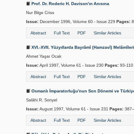
Prof. Dr. Roderic H. Davison'ın Anısına
Nur Bilge Criss
Issue:
December 1996, Volume 60 - Issue 229
Pages:
8
Abstract
Full Text
PDF
Similar Articles
XVI.-XVII. Yüzyıllarda Bayrâmî (Hamzavî) Melâmîler
Ahmet Yaşar Ocak
Issue:
April 1997, Volume 61 - Issue 230
Pages:
93-11
Abstract
Full Text
PDF
Similar Articles
Osmanlı İmparatorluğu'nun Son Dönemi ve Türkiye
Salâhi R. Sonyel
Issue:
August 1997, Volume 61 - Issue 231
Pages:
387-
Abstract
Full Text
PDF
Similar Articles