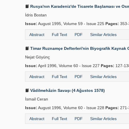
Rusya'nın Karadeniz'de Ticarete Başlaması ve Osm
İdris Bostan
Issue:
August 1995, Volume 59 - Issue 225
Pages:
353-
Abstract
Full Text
PDF
Similar Articles
Timar Ruznamçe Defterleri'nin Biyografik Kaynak 
Nejat Göyünç
Issue:
April 1996, Volume 60 - Issue 227
Pages:
127-1
Abstract
Full Text
PDF
Similar Articles
Vâdilmehâzin Savaşı (4 Ağustos 1578)
İsmail Ceran
Issue:
August 1996, Volume 60 - Issue 228
Pages:
271-
Abstract
Full Text
PDF
Similar Articles