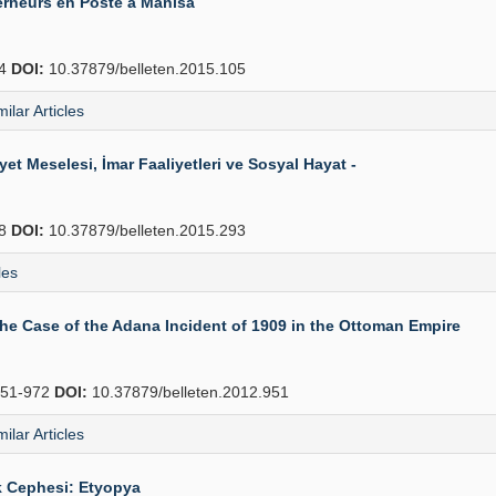
rneurs en Poste a Manisa
24
DOI:
10.37879/belleten.2015.105
milar Articles
t Meselesi, İmar Faaliyetleri ve Sosyal Hayat -
18
DOI:
10.37879/belleten.2015.293
les
he Case of the Adana Incident of 1909 in the Ottoman Empire
51-972
DOI:
10.37879/belleten.2012.951
milar Articles
k Cephesi: Etyopya