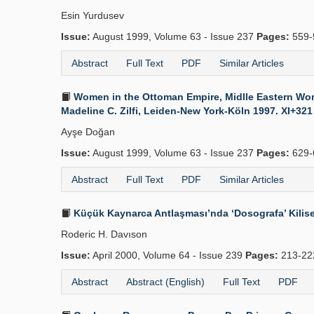
Esin Yurdusev
Issue:
August 1999, Volume 63 - Issue 237
Pages:
559-
Abstract
Full Text
PDF
Similar Articles
Women in the Ottoman Empire, Midlle Eastern Wom
Madeline C. Zilfi, Leiden-New York-Köln 1997. XI+321 
Ayşe Doğan
Issue:
August 1999, Volume 63 - Issue 237
Pages:
629-
Abstract
Full Text
PDF
Similar Articles
Küçük Kaynarca Antlaşması’nda ‘Dosografa’ Kilise
Roderic H. Davıson
Issue:
April 2000, Volume 64 - Issue 239
Pages:
213-2
Abstract
Abstract (English)
Full Text
PDF