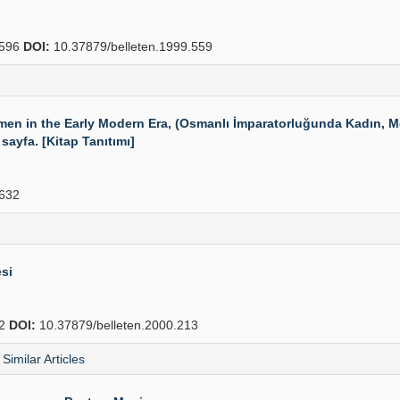
596
DOI:
10.37879/belleten.1999.559
en in the Early Modern Era, (Osmanlı İmparatorluğunda Kadın, M
sayfa. [Kitap Tanıtımı]
632
si
22
DOI:
10.37879/belleten.2000.213
Similar Articles