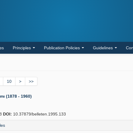
les
Principles
Publication Policies
Guidelines
Con
10
>
>>
ımı (1878 - 1960)
88
DOI:
10.37879/belleten.1995.133
les