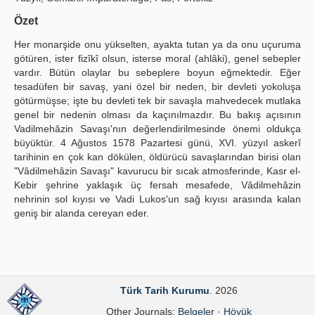
Publication Policies
Özet
Her monarşide onu yükselten, ayakta tutan ya da onu uçuruma
Guidelines
götüren, ister fizîkî olsun, isterse moral (ahlâki), genel sebepler
vardır. Bütün olaylar bu sebeplere boyun eğmektedir. Eğer
Contact Us
tesadüfen bir savaş, yani özel bir neden, bir devleti yokoluşa
götürmüşse; işte bu devleti tek bir savaşla mahvedecek mutlaka
genel bir nedenin olması da kaçınılmazdır. Bu bakış açısının
Vadilmehâzin Savaşı'nın değerlendirilmesinde önemi oldukça
büyüktür. 4 Ağustos 1578 Pazartesi günü, XVI. yüzyıl askerî
tarihinin en çok kan dökülen, öldürücü savaşlarından birisi olan
"Vâdilmehâzin Savaşı" kavurucu bir sıcak atmosferinde, Kasr el-
Kebir şehrine yaklaşık üç fersah mesafede, Vâdilmehâzin
nehrinin sol kıyısı ve Vadi Lukos'un sağ kıyısı arasında kalan
geniş bir alanda cereyan eder.
Türk Tarih Kurumu
. 2026
Other Journals:
Belgeler
·
Höyük