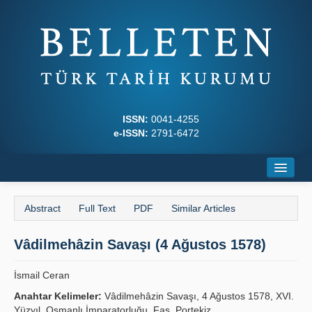
ISSN:
0041-4255
e-ISSN:
2791-6472
Home
Abstract
Full Text
PDF
Similar Articles
About
Vâdilmehâzin Savaşı (4 Ağustos 1578)
Journal Boards
Writing Rules
İsmail Ceran
Anahtar Kelimeler:
Vâdilmehâzin Savaşı, 4 Ağustos 1578, XVI.
Principles
Yüzyıl, Osmanlı İmparatorluğu, Fas, Portekiz