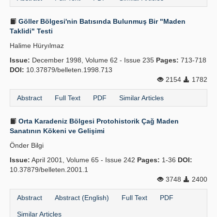
Göller Bölgesi'nin Batısında Bulunmuş Bir "Maden
Taklidi" Testi
Halime Hüryılmaz
Issue:
December 1998, Volume 62 - Issue 235
Pages:
713-718
DOI:
10.37879/belleten.1998.713
2154
1782
Abstract
Full Text
PDF
Similar Articles
Orta Karadeniz Bölgesi Protohistorik Çağ Maden
Sanatının Kökeni ve Gelişimi
Önder Bilgi
Issue:
April 2001, Volume 65 - Issue 242
Pages:
1-36
DOI:
10.37879/belleten.2001.1
3748
2400
Abstract
Abstract (English)
Full Text
PDF
Similar Articles