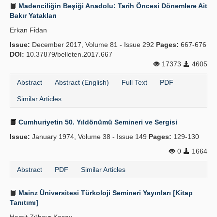
Madenciliğin Beşiği Anadolu: Tarih Öncesi Dönemlere Ait
Bakır Yatakları
Erkan Fi̇dan
Issue:
December 2017, Volume 81 - Issue 292
Pages:
667-676
DOI:
10.37879/belleten.2017.667
17373
4605
Abstract
Abstract (English)
Full Text
PDF
Similar Articles
Cumhuriyetin 50. Yıldönümü Semineri ve Sergisi
Issue:
January 1974, Volume 38 - Issue 149
Pages:
129-130
0
1664
Abstract
PDF
Similar Articles
Mainz Üniversitesi Türkoloji Semineri Yayınları [Kitap
Tanıtımı]