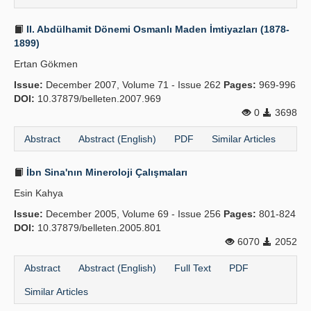
II. Abdülhamit Dönemi Osmanlı Maden İmtiyazları (1878-
1899)
Ertan Gökmen
Issue:
December 2007, Volume 71 - Issue 262
Pages:
969-996
DOI:
10.37879/belleten.2007.969
0
3698
Abstract
Abstract (English)
PDF
Similar Articles
İbn Sina'nın Mineroloji Çalışmaları
Esin Kahya
Issue:
December 2005, Volume 69 - Issue 256
Pages:
801-824
DOI:
10.37879/belleten.2005.801
6070
2052
Abstract
Abstract (English)
Full Text
PDF
Similar Articles