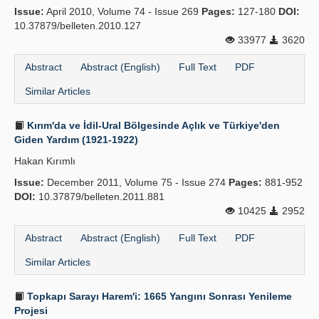
Issue:
April 2010, Volume 74 - Issue 269
Pages:
127-180
DOI:
Publication Policies
10.37879/belleten.2010.127
33977
3620
Guidelines
Abstract
Abstract (English)
Full Text
PDF
Contact Us
Similar Articles
Kırım'da ve İdil-Ural Bölgesinde Açlık ve Türkiye'den
Giden Yardım (1921-1922)
Hakan Kırımlı
Issue:
December 2011, Volume 75 - Issue 274
Pages:
881-952
DOI:
10.37879/belleten.2011.881
10425
2952
Abstract
Abstract (English)
Full Text
PDF
Similar Articles
Topkapı Sarayı Harem'i: 1665 Yangını Sonrası Yenileme
Projesi