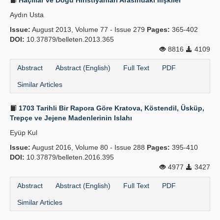
Haçlılar ve Doğu Hıristiyanları Arasındaki İlişkiler
Aydın Usta
Issue:
August 2013, Volume 77 - Issue 279
Pages:
365-402
DOI:
10.37879/belleten.2013.365
8816
4109
Abstract
Abstract (English)
Full Text
PDF
Similar Articles
1703 Tarihli Bir Rapora Göre Kratova, Köstendil, Üsküp,
Trepçe ve Jejene Madenlerinin Islahı
Eyüp Kul
Issue:
August 2016, Volume 80 - Issue 288
Pages:
395-410
DOI:
10.37879/belleten.2016.395
4977
3427
Abstract
Abstract (English)
Full Text
PDF
Similar Articles