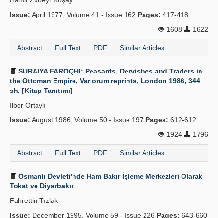
Hamit Zübeyr Koşay
Issue:
April 1977, Volume 41 - Issue 162
Pages:
417-418
1608
1622
Abstract
Full Text
PDF
Similar Articles
SURAIYA FAROQHI: Peasants, Dervishes and Traders in
the Ottoman Empire, Variorum reprints, London 1986, 344
sh. [Kitap Tanıtımı]
İlber Ortaylı
Issue:
August 1986, Volume 50 - Issue 197
Pages:
612-612
1924
1796
Abstract
Full Text
PDF
Similar Articles
Osmanlı Devleti'nde Ham Bakır İşleme Merkezleri Olarak
Tokat ve Diyarbakır
Fahrettin Tızlak
Issue:
December 1995, Volume 59 - Issue 226
Pages:
643-660