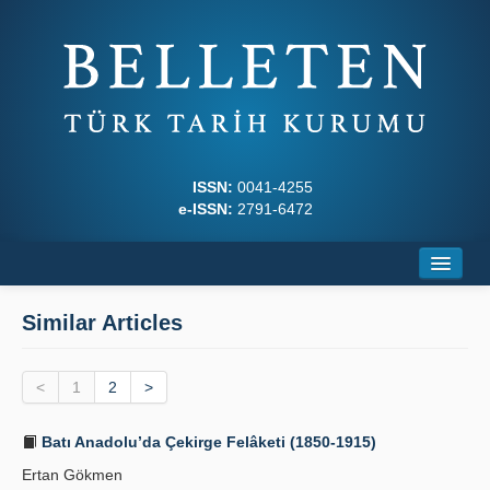
ISSN:
0041-4255
e-ISSN:
2791-6472
Home
Similar Articles
About
<
Journal Boards
1
2
>
Writing Rules
Batı Anadolu’da Çekirge Felâketi (1850-1915)
Ertan Gökmen
Principles