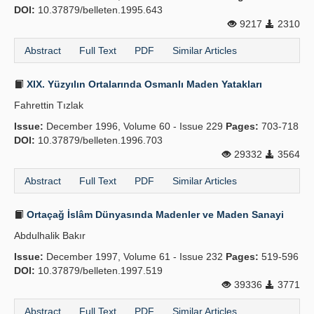
DOI:
10.37879/belleten.1995.643
9217
2310
Abstract
Full Text
PDF
Similar Articles
XIX. Yüzyılın Ortalarında Osmanlı Maden Yatakları
Fahrettin Tızlak
Issue:
December 1996, Volume 60 - Issue 229
Pages:
703-718
DOI:
10.37879/belleten.1996.703
29332
3564
Abstract
Full Text
PDF
Similar Articles
Ortaçağ İslâm Dünyasında Madenler ve Maden Sanayi
Abdulhalik Bakır
Issue:
December 1997, Volume 61 - Issue 232
Pages:
519-596
DOI:
10.37879/belleten.1997.519
39336
3771
Abstract
Full Text
PDF
Similar Articles