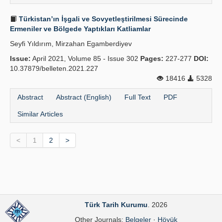
Türkistan’ın İşgali ve Sovyetleştirilmesi Sürecinde
Ermeniler ve Bölgede Yaptıkları Katliamlar
Seyfi Yıldırım, Mirzahan Egamberdiyev
Issue:
April 2021, Volume 85 - Issue 302
Pages:
227-277
DOI:
10.37879/belleten.2021.227
18416
5328
Abstract
Abstract (English)
Full Text
PDF
Similar Articles
<
1
2
>
Türk Tarih Kurumu
. 2026
Other Journals:
Belgeler
·
Höyük