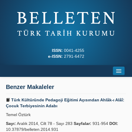
ISSN:
0041-4255
e-ISSN:
2791-6472
Ana Sayfa
Benzer Makaleler
Hakkında
Türk Kültüründe Pedagoji Eğitimi Açısından Ahlâk-ı Alâî:
Dergi Kurulları
Çocuk Terbiyesinin Adabı
Temel Öztürk
Yazım Kuralları
Sayı:
Aralık 2014, Cilt 78 - Sayı 283
Sayfalar:
931-954
DOI:
İlkeler
10.37879/belleten.2014.931