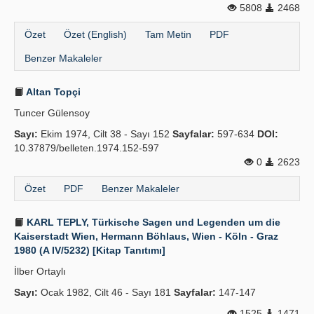
5808
2468
Yayın Politikaları
Özet
Özet (English)
Tam Metin
PDF
Kılavuzlar
Benzer Makaleler
İletişim
Altan Topçi
Tuncer Gülensoy
Sayı:
Ekim 1974, Cilt 38 - Sayı 152
Sayfalar:
597-634
DOI:
10.37879/belleten.1974.152-597
0
2623
Özet
PDF
Benzer Makaleler
KARL TEPLY, Türkische Sagen und Legenden um die
Kaiserstadt Wien, Hermann Böhlaus, Wien - Köln - Graz
1980 (A IV/5232) [Kitap Tanıtımı]
İlber Ortaylı
Sayı:
Ocak 1982, Cilt 46 - Sayı 181
Sayfalar:
147-147
1525
1471