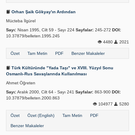
Orhan Şaik Gökyay'ın Ardından
Mücteba İlgürel
Sayı:
Nisan 1995, Cilt 59 - Sayı 224
Sayfalar:
245-272
DOI:
10.37879/belleten.1995.245
4480
2021
Özet
Tam Metin
PDF
Benzer Makaleler
Türk Kültüründe "Yada Taşı" ve XVIII. Yüzyıl Sonu
Osmanlı-Rus Savaşlarında Kullanılması
Ahmet Öğreten
Sayı:
Aralık 2000, Cilt 64 - Sayı 241
Sayfalar:
863-900
DOI:
10.37879/belleten.2000.863
104977
5280
Özet
Özet (English)
Tam Metin
PDF
Benzer Makaleler