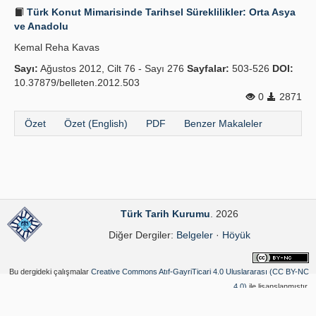
Türk Konut Mimarisinde Tarihsel Süreklilikler: Orta Asya
ve Anadolu
Kemal Reha Kavas
Sayı:
Ağustos 2012, Cilt 76 - Sayı 276
Sayfalar:
503-526
DOI:
10.37879/belleten.2012.503
0
2871
Özet
Özet (English)
PDF
Benzer Makaleler
Türk Tarih Kurumu
. 2026
Diğer Dergiler:
Belgeler
·
Höyük
Bu dergideki çalışmalar
Creative Commons Atıf-GayriTicari 4.0 Uluslararası (CC BY-NC
4.0)
ile lisanslanmıştır.
Yazılım Parkı - Bilimsel Dergi Yayınlama ve Yönetim Sistemi