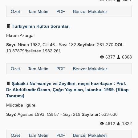
Özet
Tam Metin
PDF
Benzer Makaleler
Türkiye'nin Kültür Sorunları
Ekrem Akurgal
Sayı:
Nisan 1982, Cilt 46 - Sayı 182
Sayfalar:
261-270
DOI:
10.37879/belleten.1982.261
6377
6368
Özet
Tam Metin
PDF
Benzer Makaleler
Şakaik-i Nu'maniye ve Zeyilleri, neşre hazırlayan : Prof.
Dr. Abdülkadir Özcan, Çağrı Yayınları, İstanbul 1989. [Kitap
Tanıtımı]
Mücteba İlgürel
Sayı:
Ağustos 1993, Cilt 57 - Sayı 219
Sayfalar:
633-636
4612
1822
Özet
Tam Metin
PDF
Benzer Makaleler