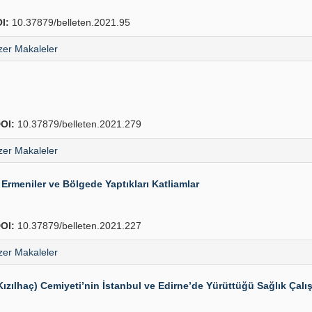
I:
10.37879/belleten.2021.95
er Makaleler
OI:
10.37879/belleten.2021.279
er Makaleler
 Ermeniler ve Bölgede Yaptıkları Katliamlar
OI:
10.37879/belleten.2021.227
er Makaleler
zılhaç) Cemiyeti’nin İstanbul ve Edirne’de Yürüttüğü Sağlık Çalı