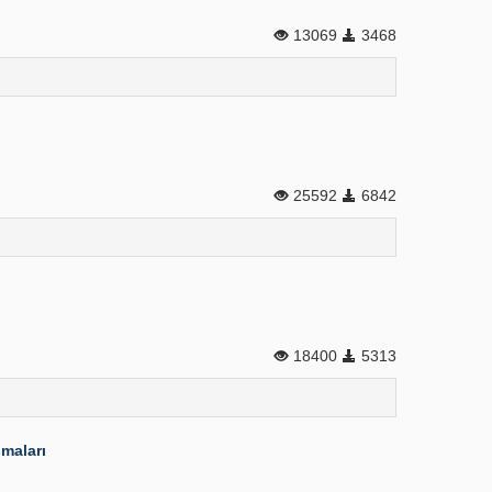
13069
3468
25592
6842
18400
5313
şmaları