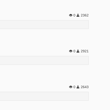
0
2362
0
2921
0
2643