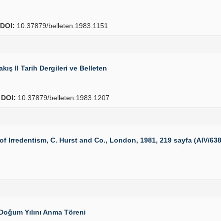
DOI:
10.37879/belleten.1983.1151
ış II Tarih Dergileri ve Belleten
2
DOI:
10.37879/belleten.1983.1207
rredentism, C. Hurst and Co., London, 1981, 219 sayfa (AIV/6389
 Doğum Yılını Anma Töreni