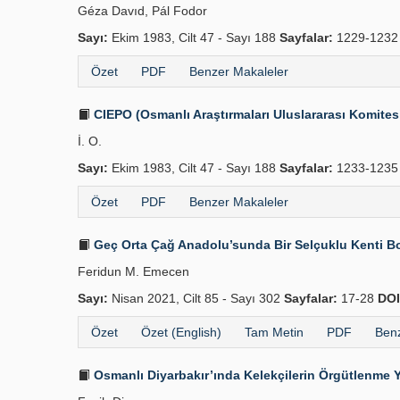
Géza Davıd, Pál Fodor
Sayı:
Ekim 1983, Cilt 47 - Sayı 188
Sayfalar:
1229-1232
Özet
PDF
Benzer Makaleler
CIEPO (Osmanlı Araştırmaları Uluslararası Komit
İ. O.
Sayı:
Ekim 1983, Cilt 47 - Sayı 188
Sayfalar:
1233-1235
Özet
PDF
Benzer Makaleler
Geç Orta Çağ Anadolu’sunda Bir Selçuklu Kenti Bolv
Feridun M. Emecen
Sayı:
Nisan 2021, Cilt 85 - Sayı 302
Sayfalar:
17-28
DOI
Özet
Özet (English)
Tam Metin
PDF
Benz
Osmanlı Diyarbakır’ında Kelekçilerin Örgütlenme Yap