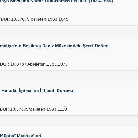
nya Savaşına Kadar Türk-Romen İlişkileri (1923-1944)
2
DOI:
10.37879/belleten.1983.1045
idiye'nin Beşiktaş Deniz Müzesindeki Şeref Defteri
DOI:
10.37879/belleten.1983.1073
 Hukuki, İçtimai ve İktisadi Durumu
DOI:
10.37879/belleten.1983.1119
 Müşterî Mesnevîleri