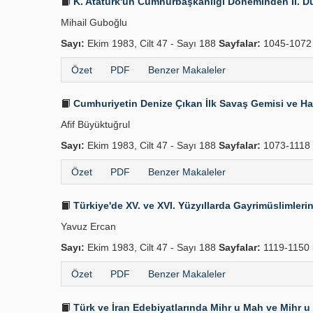
K. Atatürk'ün Cumhurbaşkanlığı Döneminden II. Dü
Mihail Guboğlu
Sayı:
Ekim 1983, Cilt 47 - Sayı 188
Sayfalar:
1045-107
Özet
PDF
Benzer Makaleler
Cumhuriyetin Denize Çıkan İlk Savaş Gemisi ve Ham
Afif Büyüktuğrul
Sayı:
Ekim 1983, Cilt 47 - Sayı 188
Sayfalar:
1073-1118
Özet
PDF
Benzer Makaleler
Türkiye'de XV. ve XVI. Yüzyıllarda Gayrimüslimlerin
Yavuz Ercan
Sayı:
Ekim 1983, Cilt 47 - Sayı 188
Sayfalar:
1119-1150
Özet
PDF
Benzer Makaleler
Türk ve İran Edebiyatlarında Mihr u Mah ve Mihr u