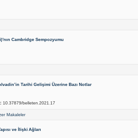
esi)'nın Cambridge Sempozyumu
adin’in Tarihi Gelişimi Üzerine Bazı Notlar
:
10.37879/belleten.2021.17
er Makaleler
ısı ve İlişki Ağları