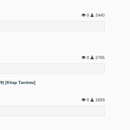
0
2440
0
2765
) [Kitap Tanıtımı]
0
1693