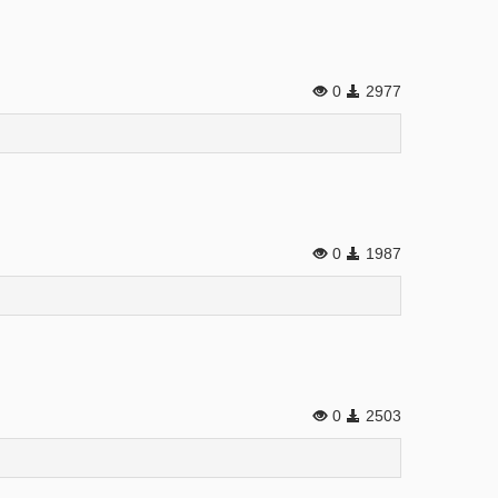
0
2977
0
1987
0
2503