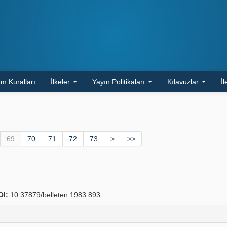
m Kuralları
İlkeler
Yayın Politikaları
Kılavuzlar
İl
69
70
71
72
73
>
>>
OI:
10.37879/belleten.1983.893