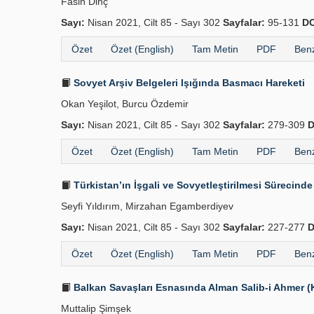
Fasih Dinç
Sayı:
Nisan 2021, Cilt 85 - Sayı 302
Sayfalar:
95-131
DO
Özet
Özet (English)
Tam Metin
PDF
Benz
Sovyet Arşiv Belgeleri Işığında Basmacı Hareketi
Okan Yeşilot, Burcu Özdemir
Sayı:
Nisan 2021, Cilt 85 - Sayı 302
Sayfalar:
279-309
D
Özet
Özet (English)
Tam Metin
PDF
Benz
Türkistan’ın İşgali ve Sovyetleştirilmesi Sürecinde
Seyfi Yıldırım, Mirzahan Egamberdiyev
Sayı:
Nisan 2021, Cilt 85 - Sayı 302
Sayfalar:
227-277
D
Özet
Özet (English)
Tam Metin
PDF
Benz
Balkan Savaşları Esnasında Alman Salib-i Ahmer (Kı
Muttalip Şimşek