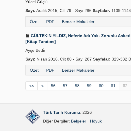
Yücel Güçlü
Sayı:
Aralık 2015, Cilt 79 - Sayı 286
Sayfalar:
1139-114
Özet
PDF
Benzer Makaleler
GÜLTEKİN YILDIZ, Neferin Adı Yok: Zorunlu Askerli
[Kitap Tanıtımı]
Ayşe Bedi̇r
Sayı:
Nisan 2016, Cilt 80 - Sayı 287
Sayfalar:
329-332
D
Özet
PDF
Benzer Makaleler
<<
<
56
57
58
59
60
61
62
Türk Tarih Kurumu
. 2026
Diğer Dergiler:
Belgeler
·
Höyük