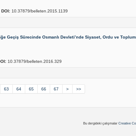
4
DOI:
10.37879/belleten.2015.1139
ğe Geçiş Sürecinde Osmanlı Devleti’nde Siyaset, Ordu ve Toplum (
OI:
10.37879/belleten.2016.329
63
64
65
66
67
>
>>
Bu dergideki çalışmalar
Creative Co