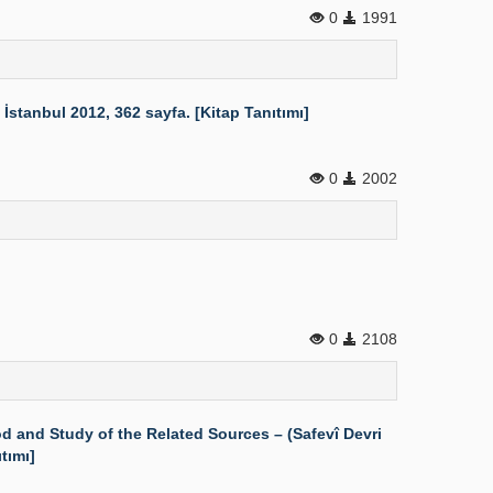
0
1991
stanbul 2012, 362 sayfa. [Kitap Tanıtımı]
0
2002
0
2108
d and Study of the Related Sources – (Safevî Devri
ıtımı]