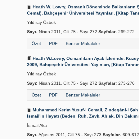
Heath W. Lowry, Osmanlı Döneminde Balkanların Şek
Cemal), Bahçeşehir Üniversitesi Yayınları, [Kitap Tanı
Yıldıray Özbek
Sayı:
Nisan 2011, Cilt 75 - Sayı 272
Sayfalar:
269-272
Özet
PDF
Benzer Makaleler
Heath W.Lowry, Osmanlıların Ayak İzlerinde. Kuzey
2009, Bahçeşehir Üniversitesi Yayınları, [Kitap Tanıtı
Yıldıray Özbek
Sayı:
Nisan 2011, Cilt 75 - Sayı 272
Sayfalar:
273-276
Özet
PDF
Benzer Makaleler
Muhammed Kerim Yusuf-i Cemali, Zindegâni-i Şah İsmai
Ismail'in Hayatı (Beden, Ruh, Zevk, Ahlak, Din Bakımınd
İ̇smail Aka
Sayı:
Ağustos 2011, Cilt 75 - Sayı 273
Sayfalar:
609-612