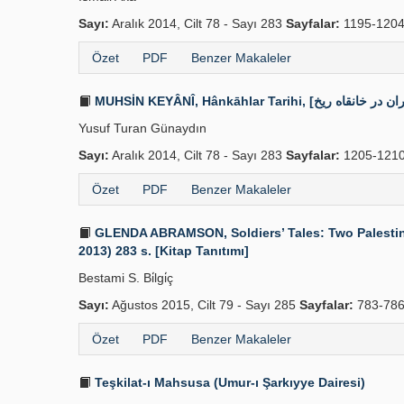
Sayı:
Aralık 2014, Cilt 78 - Sayı 283
Sayfalar:
1195-120
Özet
PDF
Benzer Makaleler
Yusuf Turan Günaydın
Sayı:
Aralık 2014, Cilt 78 - Sayı 283
Sayfalar:
1205-121
Özet
PDF
Benzer Makaleler
GLENDA ABRAMSON, Soldiers’ Tales: Two Palestinia
2013) 283 s. [Kitap Tanıtımı]
Bestami S. Bi̇lgi̇ç
Sayı:
Ağustos 2015, Cilt 79 - Sayı 285
Sayfalar:
783-78
Özet
PDF
Benzer Makaleler
Teşkilat-ı Mahsusa (Umur-ı Şarkıyye Dairesi)