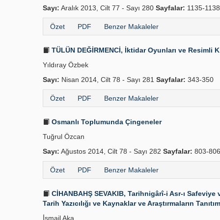
Sayı:
Aralık 2013, Cilt 77 - Sayı 280
Sayfalar:
1135-1138
Özet
PDF
Benzer Makaleler
TÜLÜN DEĞİRMENCİ, İktidar Oyunları ve Resimli Kita
Yıldıray Özbek
Sayı:
Nisan 2014, Cilt 78 - Sayı 281
Sayfalar:
343-350
Özet
PDF
Benzer Makaleler
Osmanlı Toplumunda Çingeneler
Tuğrul Özcan
Sayı:
Ağustos 2014, Cilt 78 - Sayı 282
Sayfalar:
803-80
Özet
PDF
Benzer Makaleler
CİHANBAHŞ SEVAKIB, Tarihnigârî-i Asr-ı Safeviye v
Tarih Yazıcılığı ve Kaynaklar ve Araştırmaların Tanıtımı
İ̇smail Aka