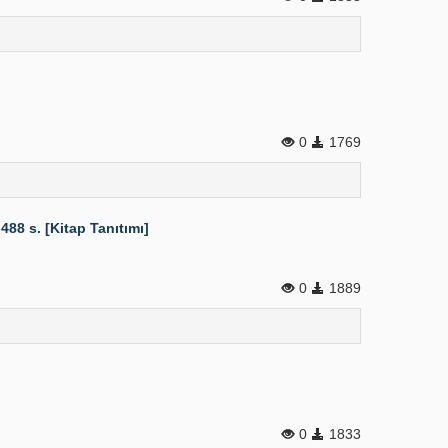
0
1769
488 s. [Kitap Tanıtımı]
0
1889
0
1833