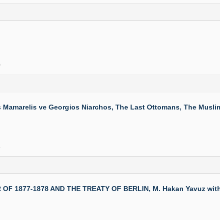
0
s Mamarelis ve Georgios Niarchos, The Last Ottomans, The Muslim
8
77-1878 AND THE TREATY OF BERLIN, M. Hakan Yavuz with Peter