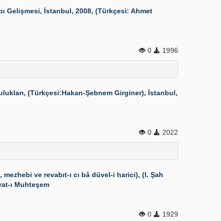
ı Gelişmesi, İstanbul, 2008, (Türkçesi: Ahmet
0
1996
lukları, (Türkçesi:Hakan-Şebnem Girginer), İstanbul,
0
2022
ezhebi ve revabıt-ı cı bâ düvel-i harici), (I. Şah
şarat-ı Muhteşem
0
1929