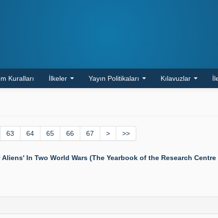
m Kuralları
İlkeler
Yayın Politikaları
Kılavuzlar
İl
63
64
65
66
67
>
>>
y Aliens' In Two World Wars (The Yearbook of the Research Centre