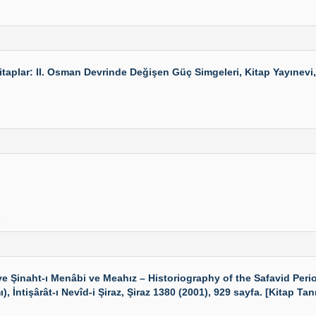
plar: II. Osman Devrinde Değişen Güç Simgeleri, Kitap Yayınevi, İ
6
e Şinaht-ı Menâbi ve Meahız – Historiography of the Safavid Perio
), İntişârât-ı Nevîd-i Şiraz, Şiraz 1380 (2001), 929 sayfa. [Kitap Tan