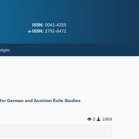
ISSN:
0041-4255
e-ISSN:
2791-6472
etişim
 for German and Austrian Exile Studies
0
1869