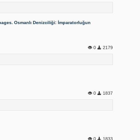
pages. Osmanlı Denizciliği: İmparatorluğun
0
2179
0
1837
0
1833