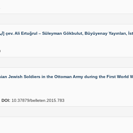
4
MUHSİN KEYÂNÎ, Hânkāhlar Tarihi, [ايران در خانقاه ريخ] çev. Ali Ertuğrul – Süleyman Gökbulut, Büyü
0
n Jewish Soldiers in the Ottoman Army during the First World Wa
6
DOI:
10.37879/belleten.2015.783