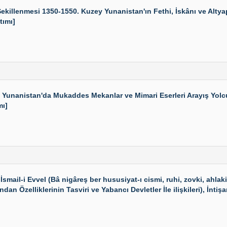
illenmesi 1350-1550. Kuzey Yunanistan'ın Fethi, İskânı ve Altyap
tımı]
 Yunanistan'da Mukaddes Mekanlar ve Mimari Eserleri Arayış Yolcu
mı]
l-i Evvel (Bâ nigâreş ber hususiyat-ı cismi, ruhi, zovki, ahlaki, m
an Özelliklerinin Tasviri ve Yabancı Devletler İle ilişkileri), İnti