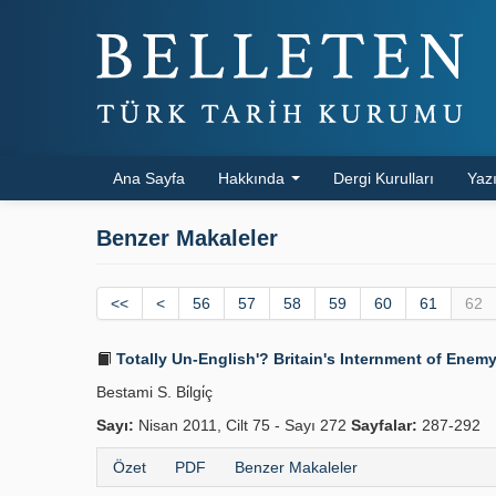
Ana Sayfa
Hakkında
Dergi Kurulları
Yazı
Benzer Makaleler
<<
<
56
57
58
59
60
61
62
Totally Un-English'? Britain's Internment of Enem
Bestami S. Bi̇lgi̇ç
Sayı:
Nisan 2011, Cilt 75 - Sayı 272
Sayfalar:
287-292
Özet
PDF
Benzer Makaleler