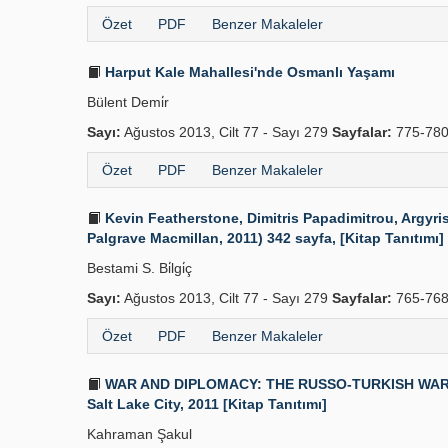
Özet
PDF
Benzer Makaleler
Harput Kale Mahallesi'nde Osmanlı Yaşamı
Bülent Demi̇r
Sayı:
Ağustos 2013, Cilt 77 - Sayı 279
Sayfalar:
775-78
Özet
PDF
Benzer Makaleler
Kevin Featherstone, Dimitris Papadimitrou, Argyri
Palgrave Macmillan, 2011) 342 sayfa, [Kitap Tanıtımı]
Bestami S. Bi̇lgi̇ç
Sayı:
Ağustos 2013, Cilt 77 - Sayı 279
Sayfalar:
765-76
Özet
PDF
Benzer Makaleler
WAR AND DIPLOMACY: THE RUSSO-TURKISH WAR OF 18
Salt Lake City, 2011 [Kitap Tanıtımı]
Kahraman Şakul