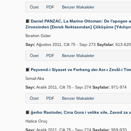
Özet
PDF
Benzer Makaleler
Daniel PANZAC, La Marine Ottoman: De l'apogee a l
Zirvesinden [Doruk Noktasından] Çöküşüne [Yıkılışına
İ̇brahim Güler
Sayı:
Ağustos 2011, Cilt 75 - Sayı 273
Sayfalar:
613-620
Özet
PDF
Benzer Makaleler
Peyvend-i Siyaset ve Ferheng der Asr-ı Zevâl-i Ti
İ̇smail Aka
Sayı:
Aralık 2011, Cilt 75 - Sayı 274
Sayfalar:
971-974
Özet
PDF
Benzer Makaleler
ğerbo Rastoder, Crna Gora i velike sile, Zavod za 
Hatice Oruç
Sayı:
Aralık 2011, Cilt 75 - Sayı 274
Sayfalar:
959-970