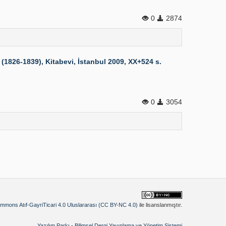
0
2874
1826-1839), Kitabevi, İstanbul 2009, XX+524 s.
0
3054
mmons Atıf-GayriTicari 4.0 Uluslararası (CC BY-NC 4.0)
ile lisanslanmıştır.
Yazılım Parkı - Bilimsel Dergi Yayınlama ve Yönetim Sistemi