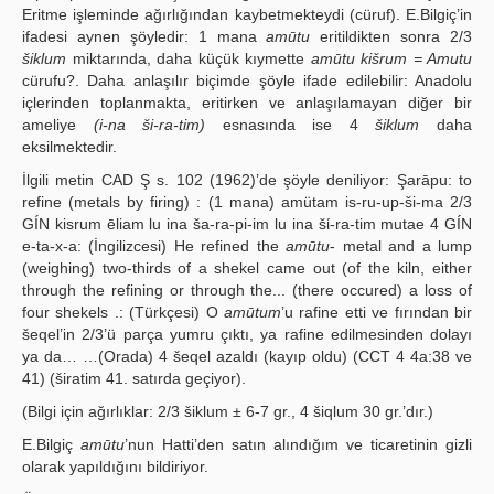
Eritme işleminde ağırlığından kaybetmekteydi (cüruf). E.Bilgiç’in
ifadesi aynen şöyledir: 1 mana
amūtu
eritildikten sonra 2/3
šiklum
miktarında, daha küçük kıymette
amūtu kišrum = Amutu
cürufu?. Daha anlaşılır biçimde şöyle ifade edilebilir: Anadolu
içlerinden toplanmakta, eritirken ve anlaşılamayan diğer bir
ameliye
(i-na ši-ra-tim)
esnasında ise 4
šiklum
daha
eksilmektedir.
İlgili metin CAD Ş s. 102 (1962)’de şöyle deniliyor: Şarāpu: to
refine (metals by firing) : (1 mana) amütam is-ru-up-ši-ma 2/3
GÍN kisrum ēliam lu ina ša-ra-pi-im lu ina šί-ra-tim mutae 4 GÍN
e-ta-x-a: (İngilizcesi) He refined the
amūtu
- metal and a lump
(weighing) two-thirds of a shekel came out (of the kiln, either
through the refining or through the... (there occured) a loss of
four shekels .: (Türkçesi) O
amūtum
’u rafine etti ve fırından bir
šeqel’in 2/3’ü parça yumru çıktı, ya rafine edilmesinden dolayı
ya da… …(Orada) 4 šeqel azaldı (kayıp oldu) (CCT 4 4a:38 ve
41) (širatim 41. satırda geçiyor).
(Bilgi için ağırlıklar: 2/3 šiklum ± 6-7 gr., 4 šiqlum 30 gr.’dır.)
E.Bilgiç
amūtu
’nun Hatti’den satın alındığım ve ticaretinin gizli
olarak yapıldığını bildiriyor.