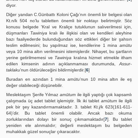
diyor.
Diğer yandan C.Günbattı Koloni Çağı’nın önemli bir belgesi olan
Kt.n/k 504 no’lu tabletten önemli bir noktayı belirtmiştir. Söz
konusu belgede 'Kral ve Kraliçe tutuklunun salıverilmesi için,
düşmanları
Tawiniya
kralı ile ilişkisi olan ve kendileri aleyhine
bazı faaliyederde bulunduğundan söz ettikleri diğer bir şahsın
teslim edilmesini; bu yapılmaz ise, kendilerine 1 mina
amūtu
veya 10 mina altın verilmesini istemişlerdir. Nihayet, bu şartların
yerine getirilmemesi ve
Tawiniya
kralına hizmet etmekle itham
edilen kimsenin adının açıklanmaması durumunda,
Assur-
taklaku
’nun öldürüleceğini bildirmişlerdir.[
6
]
Buradan en azından 1 mina
amūtu
’nun 10 mina altın ile eş
değer olabileceği düşünebilir.
Meslektaşım Şerife Yılmaz
amūtum
ile ilgili yaptığı çok kapsamlı
çalışmada üç adet tablet işlemiştir. İlk iki tablet
amūtum
ile ilgili
pek bir şey kazandırmamaktadır. 3. tablet Kt.j/k 623(161-611-
64)’dir. Bu tablet önemli olabilir. Ancak bazı okuma
zorluklarından dolayı bir sonuç çıkmamaktadır[
7
]. Bu tablet
yeniden ele alınmalıdır; değerli meslektaşım bu belgeden
muhakkak güzel sonuçlar çıkaracaktır.