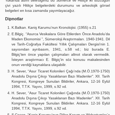
Yukarıda adını belirttiğimiz bu Sumerce ve Hititçe iki sözcüğün
çivi yazılı Hititçe belgelerdeki durumunu ve arkeolojik görsel
belgeleri en kısa zamanda yayımlayacağız.
Dipnotlar
K.Balkan. Kaniş Karumu’nun Kronolojisi. (1955) s.21
E.Bilgiç. “Asurca Vesikalara Göre Etilerden Önce Anadolu’da
Maden Ekonomisi ”, Sümeroloji Araştırmaları. 1940-1941. Dil
ve Tarih-Coğrafya Fakültesi Yıllık Çalışmaları Dergisi'nin 1.
sayısından ayrıbasım, 1941, s.58 vd.; biz burada E.
Bilgiç'ten önce yapılan çalışmaları altnot olarak vermedik.
İsteyen araştırmacı E. Bilgiç'in söz konusu makalesinden
onun verdiği kaynaklara ulaşabilir.
H. Sever, “Asur Ticaret Kolonileri Çağı’nda (M.Ö.1970-1750)
Anadolu Dışına Çıkışı Yasaklanan Bazı Madenler". XII. Tarih
Kongresi, Kongreye Sunulan Bildiriler, Ankara, 12-16 Eylül
1994, T.T.K. Yayını, 1999, s.92 vd.
H. Sever, “Asur Ticaret Kolonileri Çağında (M.Ö.1970-1750)
Anadolu Dışına Çıkışı Yasaklanan Bazı Madenler". XII. Tarih
Kongresi, Kongreye Sunulan Bildiriler. Ankara. 12-16 Eylül
1994, T.T.K. Yayını, 1999, s.92 vd.
S.Çeçen, “Kanis Karumu’nun Diğer Karum ve Wabartumlar’a