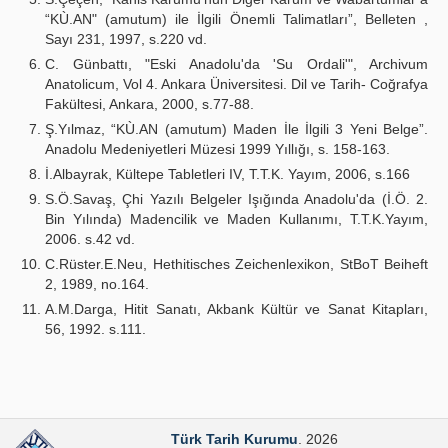
“KÙ.AN" (amutum) ile İlgili Önemli Talimatları”, Belleten ,
Sayı 231, 1997, s.220 vd.
C. Günbattı, "Eski Anadolu'da 'Su Ordali'", Archivum
Anatolicum, Vol 4. Ankara Üniversitesi. Dil ve Tarih- Coğrafya
Fakültesi, Ankara, 2000, s.77-88.
Ş.Yılmaz, “KÙ.AN (amutum) Maden İle İlgili 3 Yeni Belge”.
Anadolu Medeniyetleri Müzesi 1999 Yıllığı, s. 158-163.
İ.Albayrak, Kültepe Tabletleri IV, T.T.K. Yayım, 2006, s.166
S.Ö.Savaş, Çhi Yazılı Belgeler Işığında Anadolu'da (İ.Ö. 2.
Bin Yılında) Madencilik ve Maden Kullanımı, T.T.K.Yayım,
2006. s.42 vd.
C.Rüster.E.Neu, Hethitisches Zeichenlexikon, StBoT Beiheft
2, 1989, no.164.
A.M.Darga, Hitit Sanatı, Akbank Kültür ve Sanat Kitapları,
56, 1992. s.111.
Türk Tarih Kurumu
. 2026