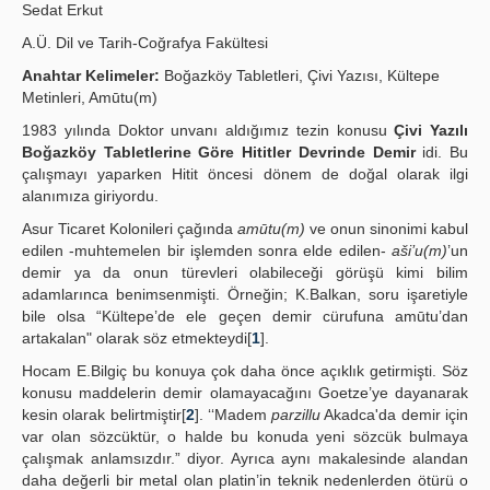
Sedat Erkut
Yayın Politikaları
A.Ü. Dil ve Tarih-Coğrafya Fakültesi
Kılavuzlar
Anahtar Kelimeler:
Boğazköy Tabletleri, Çivi Yazısı, Kültepe
Metinleri, Amūtu(m)
İletişim
1983 yılında Doktor unvanı aldığımız tezin konusu
Çivi Yazılı
Boğazköy Tabletlerine Göre Hititler Devrinde Demir
idi. Bu
çalışmayı yaparken Hitit öncesi dönem de doğal olarak ilgi
alanımıza giriyordu.
Asur Ticaret Kolonileri çağında
amūtu(m)
ve onun sinonimi kabul
edilen -muhtemelen bir işlemden sonra elde edilen-
aši’u(m)
’un
demir ya da onun türevleri olabileceği görüşü kimi bilim
adamlarınca benimsenmişti. Örneğin; K.Balkan, soru işaretiyle
bile olsa “Kültepe’de ele geçen demir cürufuna amūtu’dan
artakalan" olarak söz etmekteydi[
1
].
Hocam E.Bilgiç bu konuya çok daha önce açıklık getirmişti. Söz
konusu maddelerin demir olamayacağını Goetze’ye dayanarak
kesin olarak belirtmiştir[
2
]. ‘‘Madem
parzillu
Akadca'da demir için
var olan sözcüktür, o halde bu konuda yeni sözcük bulmaya
çalışmak anlamsızdır.” diyor. Ayrıca aynı makalesinde alandan
daha değerli bir metal olan platin’in teknik nedenlerden ötürü o