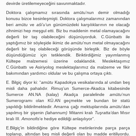
devirde üretilemeyeceğini savunmaktadır.
Doktora çalışmamız sırasında amūtu’nun demir olmadığı
konusu bizce kesinleşmişti. Doktora çalışmalarımız zamanından
beri
amūtu
ve
aši’u’
un günümüzdeki karşılıklarının ne olacağı
zihnimizi hep meşgul etti. Biz bu maddenin metal olamayacağını
değerli bir taş olabileceğini düşünüyorduk. C.Günbattı ile
yaptığımız bir söyleşide ikimiz de
amūtu
'nun metal olmayacağını
değerli bir taş olabileceği görüşünde birleştik. Biz de böyle
düşündüğümüz için tetiklendik. Biriktirdiğimiz yayımlanmış
Kültepe malzemesi üzerine odaklandık. Meslektaşımız
C.Günbattı ve Asiriyolog meslektaşlarımız da malzeme ve fikir
bakımından yardımcı oldular ve bu çalışma ortaya çıktı.
E. Bilgiç diyor ki: “
amūtu
Kapadokya vesikalarında al undan beş
misli daha pahalıdır.
Rimuş
’un Sumerce-Akadca kitabesinde
Sumerce AN.NA (kalay) Akadça paralelinde
amūtu
’nun
Sumerogramı olan KÙ.AN geçmekte ve bundan bir statü
yapıldığı bildirilmektedir. Amarna çağı mektuplarında
amūtu
’dan
yapılmış bir şişenin
(lahannum)
Mitanni kralı
Tuşratta’
dan Mısır
kralı III.
Amonofis
’e hediye edildiği anlaşılıyor”.
E.Bilgiç’in bildirdiğine göre Kültepe metinlerinde parça parça
toplanıp, altından beş misli değerli olan bu madde eritiliyordu.