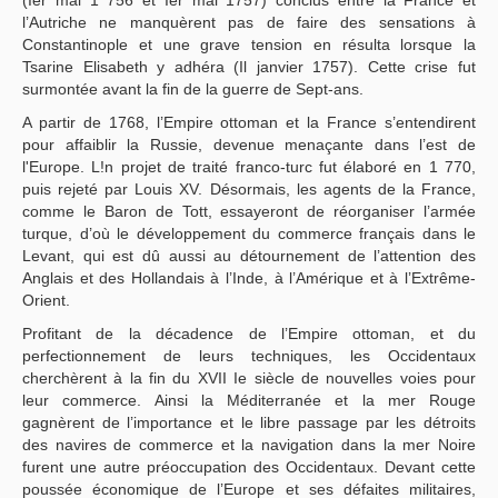
(Ier mai 1 756 et Ier mai 1757) conclus entre la France et
l’Autriche ne manquèrent pas de faire des sensations à
Constantinople et une grave tension en résulta lorsque la
Tsarine Elisabeth y adhéra (Il janvier 1757). Cette crise fut
surmontée avant la fin de la guerre de Sept-ans.
A partir de 1768, l’Empire ottoman et la France s’entendirent
pour affaiblir la Russie, devenue menaçante dans l’est de
l'Europe. L!n projet de traité franco-turc fut élaboré en 1 770,
puis rejeté par Louis XV. Désormais, les agents de la France,
comme le Baron de Tott, essayeront de réorganiser l’armée
turque, d’où le développement du commerce français dans le
Levant, qui est dû aussi au détournement de l’attention des
Anglais et des Hollandais à l’Inde, à l’Amérique et à l’Extrême-
Orient.
Profitant de la décadence de l’Empire ottoman, et du
perfectionnement de leurs techniques, les Occidentaux
cherchèrent à la fin du XVII Ie siècle de nouvelles voies pour
leur commerce. Ainsi la Méditerranée et la mer Rouge
gagnèrent de l’importance et le libre passage par les détroits
des navires de commerce et la navigation dans la mer Noire
furent une autre préoccupation des Occidentaux. Devant cette
poussée économique de l’Europe et ses défaites militaires,