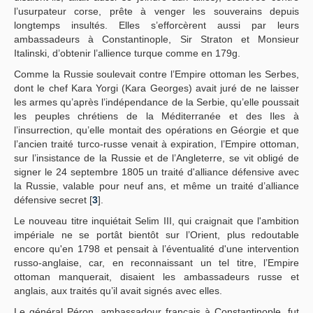
l’usurpateur corse, prête à venger les souverains depuis
longtemps insultés. Elles s’efforcèrent aussi par leurs
ambassadeurs à Constantinople, Sir Straton et Monsieur
Italinski, d’obtenir l’allience turque comme en 179g.
Comme la Russie soulevait contre l’Empire ottoman les Serbes,
dont le chef Kara Yorgi (Kara Georges) avait juré de ne laisser
les armes qu’après l’indépendance de la Serbie, qu’elle poussait
les peuples chrétiens de la Méditerranée et des Iles à
l’insurrection, qu’elle montait des opérations en Géorgie et que
l’ancien traité turco-russe venait à expiration, l’Empire ottoman,
sur l’insistance de la Russie et de l’Angleterre, se vit obligé de
signer le 24 septembre 1805 un traité d'alliance défensive avec
la Russie, valable pour neuf ans, et même un traité d’alliance
défensive secret [
3
].
Le nouveau titre inquiétait Selim III, qui craignait que l'ambition
impériale ne se portât bientôt sur l’Orient, plus redoutable
encore qu'en 1798 et pensait à l’éventualité d'une intervention
russo-anglaise, car, en reconnaissant un tel titre, l’Empire
ottoman manquerait, disaient les ambassadeurs russe et
anglais, aux traités qu’il avait signés avec elles.
Le général Péron, ambassadour français à Constantinople, fut