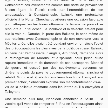
agents russes, furent entraînés dans la même disgrâce.
Considérant ces événements comme une sorte de provacation
à son égard, la Russie remit, par l'intermédiaire de son
ambassadeur à Constantinople, Italinski, une protestaiton
officielle à la Porte. Cherchant d’ailleurs une occasion favorable
pour attaquer les territoires ottomans, la Russie ne pouvait se
résoudre à un tel échec. La Moldavie et la Valachie étaient pour
elle la voie du Danube, la porte des Balkans, le sens même de
ses relations avec Constantinople et de son ouverture vers la
Méditerranée; elles avaient été pendant environ un siècle l’objet
des préoccupations les plus vives de la politique russe. Italinski,
soutenu par l’ambassadeur anglais, Arbuthnot, demanda alors
la réintégration de Morousi et d’Ypsilanti, sous peine d’une
rupture immédiate et de damande de ses passeports. Menacé
de guerre et occupé par des soulèvements survenus en
différents points du pays, le gouvernement ottoman s'inclina et
rétablit Morousi et Ypsilanti dans leurs fonctions. Essuyant son
premier échec, Sébastiani exprima son mécontentement vis-à- .
vis de la politique ottomane dans les lettres qu’il a envoyées à
Talleyrand.
Une semaine plus tard, Napoléon annonçait à Selim III la
victoire qu’il venait de remporter à léna en l’encourageant ainsi: