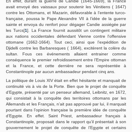
En effet, durant la guerre de Candie (1645-1669), la France
avait envoyé des vaissaux pour soutenir les Vénitiens ( 1647)
contre les Ottomans, et Mazarin, défavorable à l’entente turco-
française, poussa le Pape Alexandre VII à l’idée de la guerre
sainte et envoya du renfort pour dégager Candie assiégée par
les Turcs[
1
]. La France fournit aussitôt un contingent militaire
aux nations occidentales défendant Vienne contre l'offensive
ottomane (1662-1664). Tout ceci, ainsi que l’expédition de
Djidelli contre les Barbaresques ( 1664), excitèrent la colère du
sultan. Fous ces événements allaient entrainer comme
conséquence le premier refroidissement entre l’Empire ottoman
et la France, et cette dernière ne sera représentée à
Constantinople par aucun ambassadeur pendant cinq ans.
La politique de Louis XIV était en effet hésitante et manquait de
continuité vis à vis de la Porte. Bien que le projet de conquête
d’Egypte, présenté par un penseur allemand, Leibnitz, en 1672,
qui consistait à la conquête des territoires ottomans par les
Allemands et les Français, n’ait pas approuvé par lui, il marquait
pourtant dans l’opinion française la première idée de conquête
d’Egypte. En effet. Saint Priest, ambassadeur français à
Constantinople, proposait dans le rapport qu’il présentait à son
gouvernement le projet de conquête de l’Egypte et certains