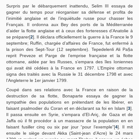
Surpris par le débarquement inattendu, Selim III essaya de
gagner du temps pour réorganiser sa défense et profita de
l’inimitié anglaise et de l’inquiétude russe pour chasser les
Français. II ordonna aux Bey des ports de la Méditerranée
d’aider la flotte anglaise et à ceux des forteresses d’Anatolie à
se préparer[
2
]. Il déclara officiellement la guerre à la France le 9
septembre; Ruffin, chargée d’affaires de France, fut enfermé à
la prison des Sept-Tour (12 septembre). Tepedelenli Ali Pa§a
reprit Preveze et Parge de l’emprise française et la flotte
ottomane, aidée par les Russes, s’empara des îles Ioniennes
qui avait été cédées à la France en 1797. L’Empire ottoman
signa des traités avec la Russie le 31 décembre 1798 et avec
l’Angleterre le 1er janvier 1799.
Coupé dans ses relations avec la France en raison de la
destruction de sa flotte, Bonaparte essaya de gagner la
sympathie des populations en prétendant de les libérer, en
faisant psalmodier du Coran et en déclarant sa foi en Islam [
3
].
Il passa ensuite en Syrie, s’empara d’El-Ariç, de Gaza et de
Jaffa où il fit procédor à un massacre de la population en en
faisant fusiller cinq ou six par jour “pour l’exemple”[
4
]. Il mit
ensuite le siège devant Akka (Saint-jean d’Acre) le 24 mars