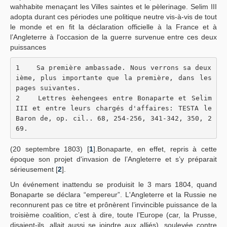
wahhabite menaçant les Villes saintes et le pèlerinage. Selim III
adopta durant ces périodes une politique neutre vis-à-vis de tout
le monde et en fit la déclaration officielle à la France et à
l’Angleterre à l'occasion de la guerre survenue entre ces deux
puissances
1    Sa première ambassade. Nous verrons sa deux
ième, plus importante que la première, dans les 
pages suivantes.
2    Lettres èehengees entre Bonaparte et Selim 
III et entre leurs chargés d'affaires: TESTA le 
Baron de, op. cil.. 68, 254-256, 341-342, 350, 2
69.
(20 septembre 1803) [
1
].Bonaparte, en effet, repris à cette
époque son projet d'invasion de l’Angleterre et s’y préparait
sérieusement [
2
].
Un événement inattendu se produisit le 3 mars 1804, quand
Bonaparte se déclara “empereur”. L'Angleterre et la Russie ne
reconnurent pas ce titre et prônèrent l’invincible puissance de la
troisième coalition, c’est à dire, toute l’Europe (car, la Prusse,
disaient-ils, allait aussi se joindre aux alliés), soulevée contre