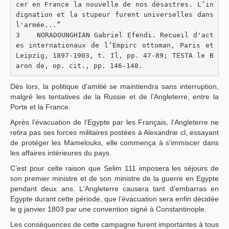
cer en France la nouvelle de nos désastres. L’in
dignation et la stupeur furent universelles dans 
l'armée...”
3    NORADOUNGHIAN Gabriel Efendi. Recueil d'act
es internationaux de l’Empirc ottoman, Paris et 
Leipzig, 1897-1903, t. Il, pp. 47-89; TESTA le B
aron de, op. cit., pp. 146-148.
Dès lors, la politique d'amitié se maintiendra sans interruption,
malgré les tentatives de la Russie et de l’Angleterre, entre la
Porte et la France.
Après l’évacuation de l’Egypte par les Français, l’Angleterre ne
retira pas ses forces militaires postées à Alexandrie cl, essayant
de protéger les Mamelouks, elle commença à s'immiscer dans
les affaires intérieures du pays.
C’est pour celte raison que Selim 111 imposera les séjours de
son premier ministre et de son ministre de la guerre en Egypte
pendant deux ans. L'Angleterre causera tant d’embarras en
Egypte durant cette période, que l’évacuation sera enfin décidée
le g janvier 1803 par une convention signé à Constantinople.
Les conséquences de cette campagne furent importantes à tous