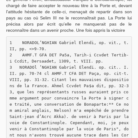
chargé de faire accepter le nouveau titre à la Porte et, devant
l'attitude hésitante de celle-ci, menaçait de repartir dans son
pays au cas où Selim III ne le reconnaîtrait pas. La Porte lui
précisa alors par écrit qu'elle ne manquerait pas de le
reconnaître dans un avenir proche. Une fois appris la victoire
1    NORADOL’NGHIAN Gabriel Elendi, op. vit., t. 
II, pp. <>9-70.
2    AHMF.T GFA DET Pa5a, Tarih-i Ccvdet Tertib-
i Ccdit, Dersaadet, 1309, t. VIII. pp.
3   NORADOl ’NGHIAN Gabriel Elendi. op. cit.. I. 
II. pp. 70-74 cl AHMF.T CFA DET Paça, op. cit-t. 
VIII, pp. 31-32. Citant les mauvaises dispositio
ns de la France. Ahmel Ccvdet Pa$a dit, pp. 32-3
3, que les représentants russes auraient pris co
mme argument pour convaincre la Porte à signer c
e traité, une conversation de Bonaparte:** Ce no
m amiral anglais, Nelson) m'a empêché de prendre 
Saint-jean d’Acrc Akka). de venir à Paris par la 
voie de Constantinople. Cependant, moi, je peux 
venir à Constantinople par la voie de Paris", do
nt nous n'avons trouvé aucune trace dans les Cor