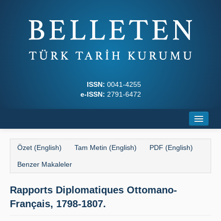
ISSN:
0041-4255
e-ISSN:
2791-6472
Ana Sayfa
Özet (English)
Tam Metin (English)
PDF (English)
Hakkında
Benzer Makaleler
Dergi Kurulları
Rapports Diplomatiques Ottomano-
Yazım Kuralları
Français, 1798-1807.
İlkeler