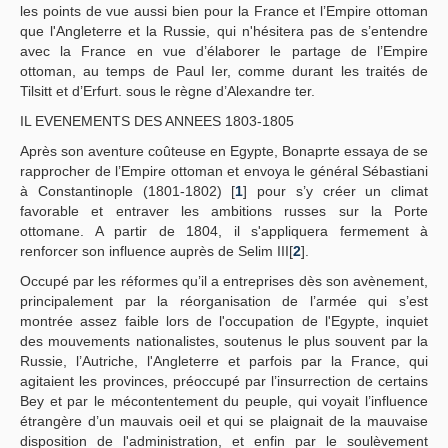
les points de vue aussi bien pour la France et l’Empire ottoman
que l'Angleterre et la Russie, qui n'hésitera pas de s’entendre
avec la France en vue d’élaborer le partage de l’Empire
ottoman, au temps de Paul Ier, comme durant les traités de
Tilsitt et d’Erfurt. sous le règne d’Alexandre ter.
IL EVENEMENTS DES ANNEES 1803-1805
Après son aventure coûteuse en Egypte, Bonaprte essaya de se
rapprocher de l’Empire ottoman et envoya le général Sébastiani
à Constantinople (1801-1802) [
1
] pour s’y créer un climat
favorable et entraver les ambitions russes sur la Porte
ottomane. A partir de 1804, il s'appliquera fermement à
renforcer son influence auprès de Selim III[
2
].
Occupé par les réformes qu’il a entreprises dès son avènement,
principalement par la réorganisation de l’armée qui s’est
montrée assez faible lors de l'occupation de l'Egypte, inquiet
des mouvements nationalistes, soutenus le plus souvent par la
Russie, l’Autriche, l'Angleterre et parfois par la France, qui
agitaient les provinces, préoccupé par l’insurrection de certains
Bey et par le mécontentement du peuple, qui voyait l’influence
étrangère d’un mauvais oeil et qui se plaignait de la mauvaise
disposition de l'administration, et enfin par le soulèvement