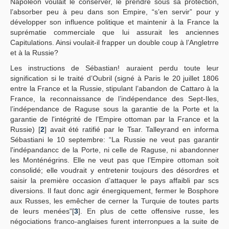
Napoléon voulait le conserver, le prendre sous sa protection,
l’absorber peu à peu dans son Empire, “s’en servir” pour y
développer son influence politique et maintenir à la France la
suprématie commerciale que lui assurait les anciennes
Capitulations. Ainsi voulait-il frapper un double coup à l’Angletrre
et à la Russie?
Les instructions de Sébastian! auraient perdu toute leur
signification si le traité d’Oubril (signé à Paris le 20 juillet 1806
entre la France et la Russie, stipulant l’abandon de Cattaro à la
France, la reconnaissance de l’indépendance des Sept-Iles,
l’indépendance de Raguse sous la garantie de la Porte et la
garantie de l'intégrité de l’Empire ottoman par la France et la
Russie) [
2
] avait été ratifié par le Tsar. Talleyrand en informa
Sébastiani le 10 septembre: “La Russie ne veut pas garantir
l'indépandancc de la Porte, ni celle de Raguse, ni abandonner
les Monténégrins. Elle ne veut pas que l’Empire ottoman soit
consolidé; elle voudrait y entretenir toujours des désordres et
saisir la première occasion d’attaquer le pays affaibli par scs
diversions. Il faut donc agir énergiquement, fermer le Bosphore
aux Russes, les emêcher de cerner la Turquie de toutes parts
de leurs menées"[
3
]. En plus de cette offensive russe, les
négociations franco-anglaises furent interronpues a la suite de