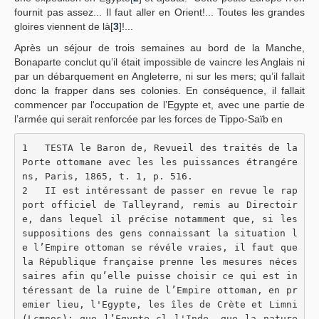
fournit pas assez... Il faut aller en Orient!... Toutes les grandes
gloires viennent de là[
3
]!...
Après un séjour de trois semaines au bord de la Manche,
Bonaparte conclut qu’il était impossible de vaincre les Anglais ni
par un débarquement en Angleterre, ni sur les mers; qu’il fallait
donc la frapper dans ses colonies. En conséquence, il fallait
commencer par l'occupation de l’Egypte et, avec une partie de
l’armée qui serait renforcée par les forces de Tippo-Saïb en
1   TESTA le Baron de, Revueil des traités de la 
Porte ottomane avec les les puissances étrangére
ns, Paris, 1865, t. 1, p. 516.
2   II est intéressant de passer en revue le rap
port officiel de Talleyrand, remis au Directoir
e, dans lequel il précise notamment que, si les 
suppositions des gens connaissant la situation l
e l’Empire ottoman se révéle vraies, il faut que 
la République française prenne les mesures néces
saires afin qu’elle puisse choisir ce qui est in
téressant de la ruine de l’Empire ottoman, en pr
emier lieu, l'Egypte, les îles de Crète et Limni 
(Lcmnos); que l’Egypte cl l'Inde, que la nature 