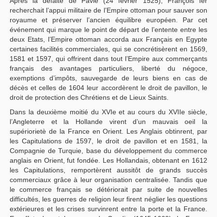
Après la défaite de Pavie (24 février 1525), François Ier
recherchait l’appui militaire de l’Empire ottoman pour sauver son
royaume et préserver l’ancien équilibre européen. Par cet
événement qui marque le point de départ de l’entente entre les
deux Etats, l’Empire ottoman accorda aux Français en Egypte
certaines facilités commerciales, qui se concrétisèrent en 1569,
1581 et 1597, qui offrirent dans tout l’Empire aux commerçants
français des avantages particuliers, liberté du négoce,
exemptions d’impôts, sauvegarde de leurs biens en cas de
décès et celles de 1604 leur accordèrent le droit de pavillon, le
droit de protection des Chrétiens et de Lieux Saints.
Dans la deuxième moitié du XVIe et au cours du XVIIe siècle,
l’Angleterre et la Hollande virent d’un mauvais oeil la
supériorietè de la France en Orient. Les Anglais obtinrent, par
les Capitulations de 1597, le droit de pavillon et en 1581, la
Compagnie de Turquie, base du développement du commerce
anglais en Orient, fut fondée. Les Hollandais, obtenant en 1612
les Capitulations, remportèrent aussitôt de grands succès
commerciaux grâce à leur organisation centralisée. Tandis que
le commerce français se détériorait par suite de nouvelles
difficultés, les guerres de religion leur firent néglier les questions
extérieures et les crises survinrent entre la porte et la France.