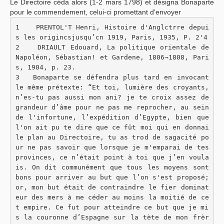
Le Directoire céda alors (1-2 mars 1798) et désigna Bonaparte
pour le commendement, celui-ci promettant d'envoyer
1    PRENTOL'T Henri, Histoire d'Anglctrre depui
s les origincsjusqu’cn 1919, Paris, 1935, P. 2'4
2    DRIAULT Edouard, La politique orientale de 
Napoléon, Sébastian! et Gardene, 1806¬1808, Pari
s, 1904, p. 23.
3   Bonaparte se défendra plus tard en invocant 
le même prétexte: “Et toi, lumière des croyants, 
n’es-tu pas aussi mon ani? je te croix assez de 
grandeur d’âme pour ne pas me reprocher, au sein 
de l'infortune, l’expédition d’Egypte, bien que 
l'on ait pu te dire que ce fût moi qui en donnai 
le plan au Directoire, tu as trod de sagacité po
ur ne pas savoir que lorsque je m'emparai de tes 
provinces, ce n’était point à toi que j’en voula
is. On dit communément que tous les moyens sont 
bons pour arriver au but que l’on s'est proposé; 
or, mon but était de contraindre le fier dominat
eur des mers à me céder au moins la moitié de ce
t empire. Ce fut pour atteindre ce but que je mi
s la couronne d’Espagne sur la tète de mon frèr