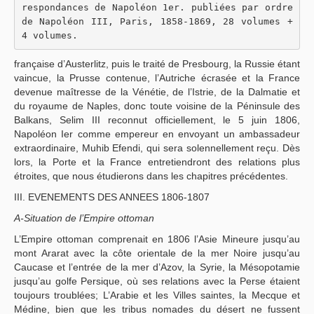
respondances de Napoléon 1er. publiées par ordre 
de Napoléon III, Paris, 1858-1869, 28 volumes + 
4 volumes.
française d’Austerlitz, puis le traité de Presbourg, la Russie étant
vaincue, la Prusse contenue, l’Autriche écrasée et la France
devenue maîtresse de la Vénétie, de l’Istrie, de la Dalmatie et
du royaume de Naples, donc toute voisine de la Péninsule des
Balkans, Selim III reconnut officiellement, le 5 juin 1806,
Napoléon Ier comme empereur en envoyant un ambassadeur
extraordinaire, Muhib Efendi, qui sera solennellement reçu. Dès
lors, la Porte et la France entretiendront des relations plus
étroites, que nous étudierons dans les chapitres précédentes.
III. EVENEMENTS DES ANNEES 1806-1807
A-Situation de l’Empire ottoman
L’Empire ottoman comprenait en 1806 l’Asie Mineure jusqu’au
mont Ararat avec la côte orientale de la mer Noire jusqu’au
Caucase et l’entrée de la mer d’Azov, la Syrie, la Mésopotamie
jusqu’au golfe Persique, où ses relations avec la Perse étaient
toujours troublées; L’Arabie et les Villes saintes, la Mecque et
Médine, bien que les tribus nomades du désert ne fussent