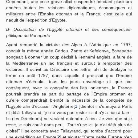
Cependant, une crise grave allait suspendre pendant plusieurs
années toutes les relations diplomatiques, économiques et
militaires entre l’Empire ottoman et la France, c’est celle qui
naquit de l’expédition d’Egypte.
B- Occupation de l’Egypte ottoman et ses conséquences-
pôlitique de Bonaparte
Ayant remporté la victoire des Alpes à l’Adriatique en 1797,
conquit la même année Corfou, Zante et Kefelonya, Bonaparte
songeait à donner un coup décisif à l’ennemi anglais, à faire de
la Mediterranée un lac français et surtout à remporter des
victoires. II écrivit au Directoire une lettre, afin de déblayer le
terrin en août 1797, dans laquelle il précisait que l’Empire
ottoman s’écroulait tous les jours davantage et que par
conséquent, avec la conquête des îles Ioniennes, la France
pourrait prendre sa part du partage de l’Empire ottoman et
qu’elle comprendrait bientôt la nécessité de la conquête de
l’Egypte afin d’écraser l’Angleterre[
1
]Bientôt il s’ennuya à Paris
et dit à Talleyrand: “je ne veux pas rester ici, il n’y a rien à faire.
Ils (les Directeurs) ne veulent entendre à rien. Je vois que si je
reste, je suis coulé dans peu... Tout s’use ici. je n’ai déjà plus de
gloire!’’ Il se concerta avec Tallayrand, qui tomba d'accord pour
une expédition en Egypte[
2
] et ajouta: “Cette petite Europe n’en