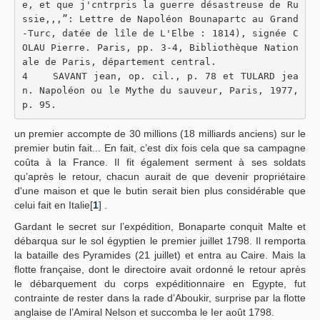
e, et que j'cntrpris la guerre désastreuse de Ru
ssie,,,”: Lettre de Napoléon Bounapartc au Grand
-Turc, datée de lîle de L'Elbe : 1814), signée C
OLAU Pierre. Paris, pp. 3-4, Bibliothèque Nation
ale de Paris, département central.
4    SAVANT jean, op. cil., p. 78 et TULARD jea
n. Napoléon ou le Mythe du sauveur, Paris, 1977, 
p. 95.
un premier accompte de 30 millions (18 milliards anciens) sur le
premier butin fait... En fait, c’est dix fois cela que sa campagne
coûta à la France. Il fit également serment à ses soldats
qu’après le retour, chacun aurait de que devenir propriétaire
d'une maison et que le butin serait bien plus considérable que
celui fait en Italie[
1
] .
Gardant le secret sur l’expédition, Bonaparte conquit Malte et
débarqua sur le sol égyptien le premier juillet 1798. Il remporta
la bataille des Pyramides (21 juillet) et entra au Caire. Mais la
flotte française, dont le directoire avait ordonné le retour après
le débarquement du corps expéditionnaire en Egypte, fut
contrainte de rester dans la rade d’Aboukir, surprise par la flotte
anglaise de l’Amiral Nelson et succomba le Ier août 1798.