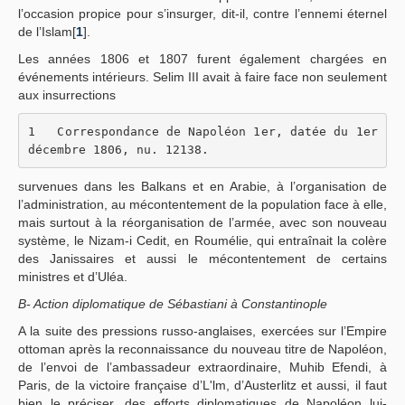
l’occasion propice pour s’insurger, dit-il, contre l’ennemi éternel
de l’Islam[
1
].
Les années 1806 et 1807 furent également chargées en
événements intérieurs. Selim III avait à faire face non seulement
aux insurrections
1   Correspondance de Napoléon 1er, datée du 1er 
décembre 1806, nu. 12138.
survenues dans les Balkans et en Arabie, à l’organisation de
l’administration, au mécontentement de la population face à elle,
mais surtout à la réorganisation de l’armée, avec son nouveau
système, le Nizam-i Cedit, en Roumélie, qui entraînait la colère
des Janissaires et aussi le mécontentement de certains
ministres et d’Uléa.
B- Action diplomatique de Sébastiani à Constantinople
A la suite des pressions russo-anglaises, exercées sur l’Empire
ottoman après la reconnaissance du nouveau titre de Napoléon,
de l’envoi de l’ambassadeur extraordinaire, Muhib Efendi, à
Paris, de la victoire française d’L'lm, d’Austerlitz et aussi, il faut
bien le préciser, des efforts diplomatiques de Napoléon lui-