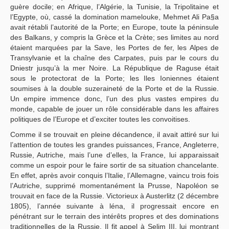
guère docile; en Afrique, l’Algérie, la Tunisie, la Tripolitaine et
l’Egypte, où, cassé la domination mamelouke, Mehmet Ali Pa§a
avait rétabli l’autorité de la Porte; en Europe, toute la péninsule
des Balkans, y compris la Grèce et la Crète; ses limites au nord
étaient marquées par la Save, les Portes de fer, les Alpes de
Transylvanie et la chaîne des Carpates, puis par le cours du
Dniestr jusqu’à la mer Noire. La République de Raguse était
sous le protectorat de la Porte; les Iles Ioniennes étaient
soumises à la double suzeraineté de la Porte et de la Russie.
Un empire immence donc, l’un des plus vastes empires du
monde, capable de jouer un rôle considérable dans les affaires
politiques de l’Europe et d’exciter toutes les convoitises.
Comme il se trouvait en pleine décandence, il avait attiré sur lui
l’attention de toutes les grandes puissances, France, Angleterre,
Russie, Autriche, mais l’une d’elles, la France, lui apparaissait
comme un espoir pour le faire sortir de sa situation chancelante.
En effet, après avoir conquis l’Italie, l’Allemagne, vaincu trois fois
l’Autriche, supprimé momentanément la Prusse, Napoléon se
trouvait en face de la Russie. Victorieux à Austerlitz (2 décembre
1805), l’année suivante à léna, il progressait encore en
pénétrant sur le terrain des intérêts propres et des dominations
traditionnelles de la Russie. Il fit appel à Selim III, lui montrant