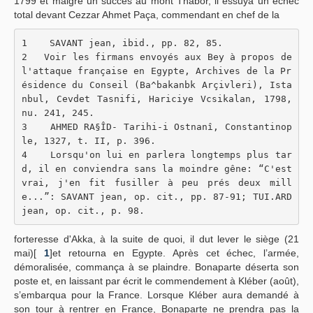
1799 et malgré un succès au mont Thabor, il essuya un échec
total devant Cezzar Ahmet Paça, commendant en chef de la
1    SAVANT jean, ibid., pp. 82, 85.
2   Voir les firmans envoyés aux Bey à propos de 
l'attaque française en Egypte, Archives de la Pr
ésidence du Conseil (Ba^bakanbk Arçivleri), Ista
nbul, Cevdet Tasnifi, Hariciye Vcsikalan, 1798, 
nu. 241, 245.
3    AHMED RA§ÎD- Tarihi-i Ostnanî, Constantinop
le, 1327, t. II, p. 396.
4    Lorsqu'on lui en parlera longtemps plus tar
d, il en conviendra sans la moindre gêne: “C'est 
vrai, j'en fit fusiller à peu prés deux mill
e...”: SAVANT jean, op. cit., pp. 87-91; TUI.ARD 
jean, op. cit., p. 98.
forteresse d'Akka, à la suite de quoi, il dut lever le siège (21
mai)[
1
]et retourna en Egypte. Après cet échec, l’armée,
démoralisée, commança à se plaindre. Bonaparte déserta son
poste et, en laissant par écrit le commendement à Kléber (août),
s’embarqua pour la France. Lorsque Kléber aura demandé à
son tour à rentrer en France, Bonaparte ne prendra pas la