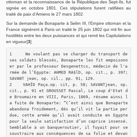
ottoman et la reconnaissance de la République des Sept-Ils, fut
signée en octobre 1801. Ces stipulations furent ratifiées au
traité de paix d’Amiens le 27 mars 1802.
Sur la demande de Bonaparte à Selim III, l’Empire ottoman et la
France signèrent à Paris un traité le 25 juin 1802 qui mit fin aux
hostilités entre les deux puissances et qui remit les Capitulations
en vigueur[
3
].
1     Ne voulant pas se charger du transport de 
ses soldats blessés, Bonaparte les fit empoisonn
er par le professeur Desgenettcs, médecin de l'a
rmée de l’Egypte: AHMED RA§lD, op. cit., p. 397; 
SAVANT jean, op. cil., pp. 91, 129.
2    VAHÎD Paça.op. cit, p. 58; SAVANTjean, op. 
cit., p. 91 et GROUSSET Pascal, Le coup d'Etat d
e Broumaire en VIII, Paris, 1869, résume ainsi l
a fuite de Bonaparte: “C’est ainsi que Bonaparte 
abandona froidement, dés qu’il vit la partie per
due, cette armée qu’il avait conduite en Egypte 
pour la seule satisfaction d’un caprice insensé. 
Semblable à un banqueroutier, il fuyait pour se 
soustraire aux conséquences de sa folie et devan