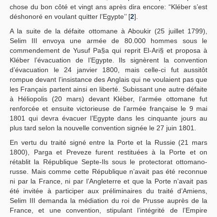
chose du bon côté et vingt ans après dira encore: “Kléber s’est
déshonoré en voulant quitter l’Egypte’’ [
2
].
A la suite de la défaite ottomane à Aboukir (25 juillet 1799),
Selim III envoya une armée de 80.000 hommes sous le
commendement de Yusuf Pa§a qui reprit El-Ari§ et proposa à
Kléber l’évacuation de l’Egypte. Ils signèrent la convention
d’évacuation le 24 janvier 1800, mais celle-ci fut aussitôt
rompue devant l’insistance des Anglais qui ne voulaient pas que
les Français partent ainsi en liberté. Subissant une autre défaite
à Héliopolis (20 mars) devant Kléber, l’armée ottomane fut
renforcée et ensuite victorieuse de l’armée française le 9 mai
1801 qui devra évacuer l’Egypte dans les cinquante jours au
plus tard selon la nouvelle convention signée le 27 juin 1801.
En vertu du traité signé entre la Porte et la Russie (21 mars
1800), Parga et Preveze furent restituées à la Porte et on
rétablit la République Septe-Ils sous le protectorat ottomano-
russe. Mais comme cette République n’avait pas été reconnue
ni par la France, ni par l’Angleterre et que la Porte n’avait pas
été invitée à participer aux préliminaires du traité d’Amiens,
Selim III demanda la médiation du roi de Prusse auprès de la
France, et une convention, stipulant l’intégrité de l’Empire