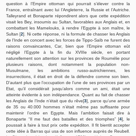
question à l’Empire ottoman qui pourrait s’élever contre la
France, entraînant avec lui l’Angleterre, la Russie et l’Autriche.
Talleyrand et Bonaparte répondirent alors que cette expédition
visait les Bey, insoumis au Sultan, favorables aux Anglais et, en
combattant les Mamelouks, à rendre l’Egypte à son maître, le
Sultan [
2
]. Ni cette réponse, ni la formule de chasser les Anglais
de l'Inde en concert avec les forces de Tippo-Saïb ne furent des
raisons convaincantes, Car, bien que l’Empire ottoman eût
négligé l'Egypte à la fin du XVIIIe siècle, en portant
naturellement son attention sur les provinces de Roumélie pour
plusieurs raisons, dont notamment la population non-
Musulmane, les ambitions russo-autrichiennes, les
insurrections, il était en droit de la défendre comme son bien.
D’autant plus que l’occupation de l’une de ses provinces par un
Etat, qu’il considérait jusqu’alors comme un ami, était une
atteinte évidente à son indépendance. Quant au fait de chasser
les Anglais de l’Inde n’était que du rêve[
3
], parce qu’une armée
de 35 ou 40.000 hommes n’était même pas suffisante pour
maintenir l’ordre en Egypte. Mais l’ambition faisait dire à
Bonaparte “Il me faut des batailles et des triomphes” [
4
], le
poussait à faire à tout prix cette expéditon. Il fit bientit accepter
cette idée à Barras qui usa de son influence auprès de Reubell.