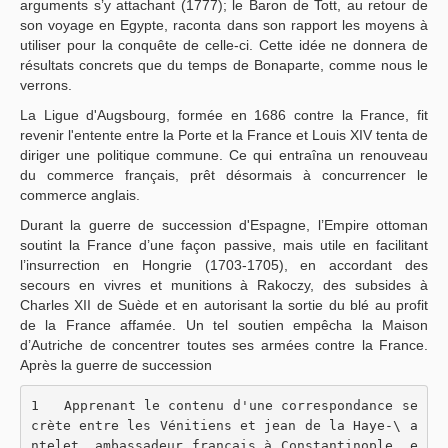
arguments s’y attachant (1777); le Baron de Tott, au retour de
son voyage en Egypte, raconta dans son rapport les moyens à
utiliser pour la conquête de celle-ci. Cette idée ne donnera de
résultats concrets que du temps de Bonaparte, comme nous le
verrons.
La Ligue d'Augsbourg, formée en 1686 contre la France, fit
revenir l'entente entre la Porte et la France et Louis XIV tenta de
diriger une politique commune. Ce qui entraîna un renouveau
du commerce français, prêt désormais à concurrencer le
commerce anglais.
Durant la guerre de succession d'Espagne, l’Empire ottoman
soutint la France d’une façon passive, mais utile en facilitant
l’insurrection en Hongrie (1703-1705), en accordant des
secours en vivres et munitions à Rakoczy, des subsides à
Charles XII de Suède et en autorisant la sortie du blé au profit
de la France affamée. Un tel soutien empêcha la Maison
d’Autriche de concentrer toutes ses armées contre la France.
Après la guerre de succession
1   Apprenant le contenu d'une correspondance se
crète entre les Vénitiens et jean de la Haye-\ a
ntelet, ambassadeur français à Constantinople, e