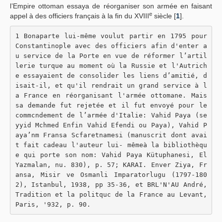
l’Empire ottoman essaya de réorganiser son armée en faisant
e
appel à des officiers français à la fin du XVIII
siècle [
1
].
1 Bonaparte lui-même voulut partir en 1795 pour 
Constantinople avec des officiers afin d'enter a
u service de la Porte en vue de réformer l’artil
lerie turque au moment où la Russie et l'Autrich
e essayaient de consolider les liens d’amitié, d
isait-il, et qu'il rendrait un grand service à l
a France en réorganisant l'armée ottomane. Mais 
sa demande fut rejetée et il fut envoyé pour le 
commcndement de l’armée d'Italie: Vahid Paya (se
yyid Mchmed Enfin Vahid Efendi ou Paya), Vahid P
aya’nm Fransa Scfaretnamesi (manuscrit dont avai
t fait cadeau l'auteur lui- mêmeà la bibliothèqu
e qui porte son nom: Vahid Paya Kütuphanesi, El 
Yazmalan, nu. 830), p. 57; KARAI. Enver Ziya, Fr
ansa, Misir ve Osmanli Imparatorlugu (1797-180
2), Istanbul, 1938, pp 35-36, et BRL'N'AU André, 
Tradition et la politquc de la France au Levant, 
Paris, '932, p. 90.