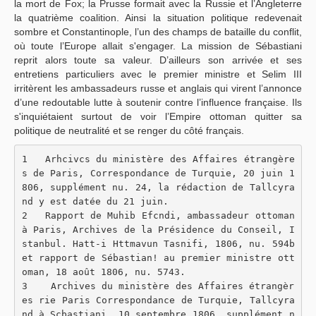
la mort de Fox; la Prusse formait avec la Russie et l’Angleterre
la quatrième coalition. Ainsi la situation politique redevenait
sombre et Constantinople, l’un des champs de bataille du conflit,
où toute l’Europe allait s'engager. La mission de Sébastiani
reprit alors toute sa valeur. D’ailleurs son arrivée et ses
entretiens particuliers avec le premier ministre et Selim III
irritèrent les ambassadeurs russe et anglais qui virent l’annonce
d’une redoutable lutte à soutenir contre l’influence française. Ils
s'inquiétaient surtout de voir l’Empire ottoman quitter sa
politique de neutralité et se renger du côté français.
1   Arhcivcs du ministère des Affaires étrangère
s de Paris, Correspondance de Turquie, 20 juin 1
806, supplément nu. 24, la rédaction de Tallcyra
nd y est datée du 21 juin.
2   Rapport de Muhib Efcndi, ambassadeur ottoman 
à Paris, Archives de la Présidence du Conseil, I
stanbul. Hatt-i Httmavun Tasnifi, 1806, nu. 594b 
et rapport de Sébastian! au premier ministre ott
oman, 18 août 1806, nu. 5743.
3    Archives du ministère des Affaires étrangèr
es rie Paris Correspondance de Turquie, Tallcyra
nd à Scbastiani. 10 septembre 1806, supplément n