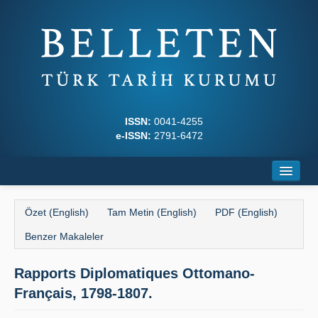
ISSN:
0041-4255
e-ISSN:
2791-6472
Ana Sayfa
Özet (English)
Tam Metin (English)
PDF (English)
Hakkında
Benzer Makaleler
Dergi Kurulları
Rapports Diplomatiques Ottomano-
Yazım Kuralları
Français, 1798-1807.
İlkeler