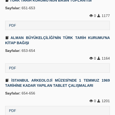
TÜRK TARİH KURUMU'NUN BASIN TOPLANTISI
Sayfalar:
651-653
0
1177
PDF
ALMAN BÜYÜKELÇİLİĞİ'NİN TÜRK TARİH KURUMU'NA
KİTAP BAĞIŞI
Sayfalar:
653-654
0
1164
PDF
İSTANBUL ARKEOLOJİ MÜZESİ'NDE 1 TEMMUZ 1969
TARİHİNE KADAR YAPILAN TABLET ÇALIŞMALARI
Sayfalar:
654-656
0
1201
PDF