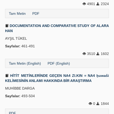
4901
2324
Yayın Politikaları
Tam Metin
PDF
Kılavuzlar
DOCUMENTATION AND COMPARATIVE STUDY OF ALARA
İletişim
HAN
AYŞIL TÜKEL
Sayfalar:
461-491
3510
1602
Tam Metin (English)
PDF (English)
HİTİT METİNLERİNDE GEÇEN NA4 ZI.KIN = NA4 ḫuwaši
KELİMESİNİN ANLAMI HAKKINDA BİR ARAŞTIRMA
MUHİBBE DARGA
Sayfalar:
493-504
0
1844
PDF