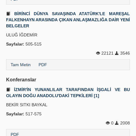
BİRİNCİ DÜNYA SAVAŞINDA ATATÜRK'LE MAREŞAL
FALKENHAYN ARASINDA ÇIKAN ANLAŞMAZLIĞA DAİR YENİ
BELGELER
ULUĞ İĞDEMİR
Sayfalar:
505-515
22121
3546
Tam Metin
PDF
Konferanslar
İZMİR'İN YUNANLILAR TARAFINDAN İŞGALİ VE BU
OLAYIN DOĞU ANADOLU'DAKİ TEPKİLERİ [1]
BEKİR SITKI BAYKAL
Sayfalar:
517-575
0
2008
PDF