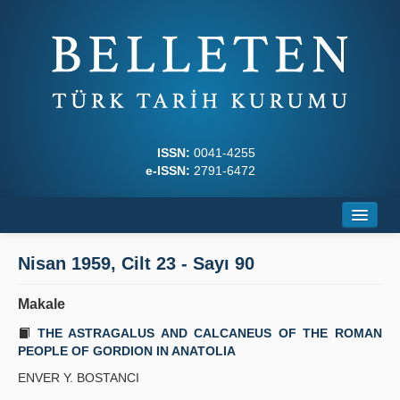
ISSN:
0041-4255
e-ISSN:
2791-6472
Ana Sayfa
Nisan 1959, Cilt 23 - Sayı 90
Hakkında
Makale
Dergi Kurulları
THE ASTRAGALUS AND CALCANEUS OF THE ROMAN
PEOPLE OF GORDION IN ANATOLIA
Yazım Kuralları
ENVER Y. BOSTANCI
İlkeler