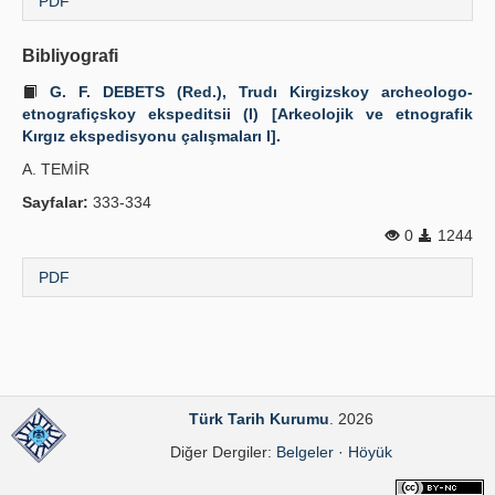
PDF
Bibliyografi
G. F. DEBETS (Red.), Trudı Kirgizskoy archeologo-
etnografiçskoy ekspeditsii (I) [Arkeolojik ve etnografik
Kırgız ekspedisyonu çalışmaları I].
A. TEMİR
Sayfalar:
333-334
0
1244
PDF
Türk Tarih Kurumu
. 2026
Diğer Dergiler:
Belgeler
·
Höyük