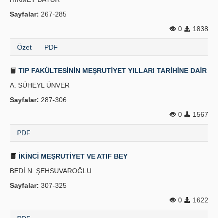
Sayfalar:
267-285
0
1838
Özet
PDF
TIP FAKÜLTESİNİN MEŞRUTİYET YILLARI TARİHİNE DAİR
A. SÜHEYL ÜNVER
Sayfalar:
287-306
0
1567
PDF
İKİNCİ MEŞRUTİYET VE ATIF BEY
BEDİ N. ŞEHSUVAROĞLU
Sayfalar:
307-325
0
1622