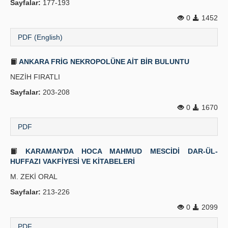
Sayfalar:
177-193
Yayın Politikaları
0
1452
Kılavuzlar
PDF (English)
İletişim
ANKARA FRİG NEKROPOLÜNE AİT BİR BULUNTU
NEZİH FIRATLI
Sayfalar:
203-208
0
1670
PDF
KARAMAN'DA HOCA MAHMUD MESCİDİ DAR-ÜL-
HUFFAZI VAKFİYESİ VE KİTABELERİ
M. ZEKİ ORAL
Sayfalar:
213-226
0
2099
PDF