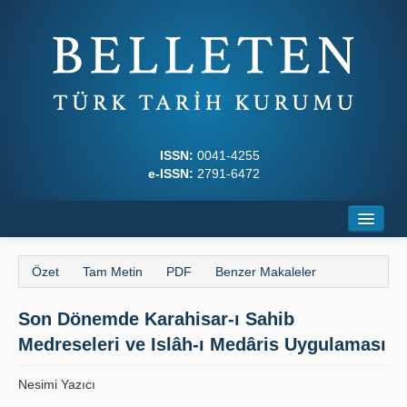
ISSN:
0041-4255
e-ISSN:
2791-6472
Ana Sayfa
Özet
Tam Metin
PDF
Benzer Makaleler
Hakkında
Son Dönemde Karahisar-ı Sahib
Dergi Kurulları
Medreseleri ve Islâh-ı Medâris Uygulaması
Yazım Kuralları
Nesimi Yazıcı
İlkeler