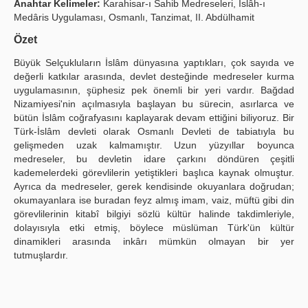
Anahtar Kelimeler:
Karahisar-ı Sahib Medreseleri, Islâh-ı
Medâris Uygulaması, Osmanlı, Tanzimat, II. Abdülhamit
Yayın Politikaları
Özet
Kılavuzlar
Büyük Selçukluların İslâm dünyasına yaptıkları, çok sayıda ve
İletişim
değerli katkılar arasında, devlet desteğinde medreseler kurma
uygulamasının, şüphesiz pek önemli bir yeri vardır. Bağdad
Nizamiyesi'nin açılmasıyla başlayan bu sürecin, asırlarca ve
bütün İslâm coğrafyasını kaplayarak devam ettiğini biliyoruz. Bir
Türk-İslâm devleti olarak Osmanlı Devleti de tabiatıyla bu
gelişmeden uzak kalmamıştır. Uzun yüzyıllar boyunca
medreseler, bu devletin idare çarkını döndüren çeşitli
kademelerdeki görevlilerin yetiştikleri başlıca kaynak olmuştur.
Ayrıca da medreseler, gerek kendisinde okuyanlara doğrudan;
okumayanlara ise buradan feyz almış imam, vaiz, müftü gibi din
görevlilerinin kitabî bilgiyi sözlü kültür halinde takdimleriyle,
dolayısıyla etki etmiş, böylece müslüman Türk'ün kültür
dinamikleri arasında inkârı mümkün olmayan bir yer
tutmuşlardır.