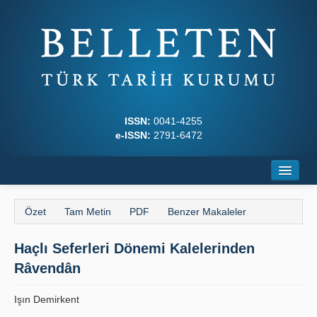
ISSN:
0041-4255
e-ISSN:
2791-6472
Ana Sayfa
Özet
Tam Metin
PDF
Benzer Makaleler
Hakkında
Haçlı Seferleri Dönemi Kalelerinden
Dergi Kurulları
Râvendân
Yazım Kuralları
Işın Demirkent
İlkeler