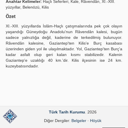
Anahtar Kelimeler:
Haçlı Seferleri, Kale, Râvendân, XI.-XIII.
yüzyıllar, Belenözü, Kilis
Yayın Politikaları
Özet
Kılavuzlar
XI.-XIII. yüzyıllarda İslâm-Haçlı çatışmalarında pek çok olayın
İletişim
yaşandığı Güneydoğu Anadolu'nun Râvendân kalesi, bugün
sadece yalnızlığa değil, kaderine de terkedilmiş bulunuyor.
Râvendân kalesine, Gaziantep'ten Kilis'e Burç kasabası
üzerinden giden yol ile ulaşılmaktadır. Yol, Gaziantep'ten Burç'a
kadar asfalt olup geri kalan kısmı stabilizedir. Kalenin
Gaziantep'e uzaklığı 40 km.'dir. Kilis ilçesinin ise 24 km.
kuzeybatısındadır.
Türk Tarih Kurumu
. 2026
Diğer Dergiler:
Belgeler
·
Höyük