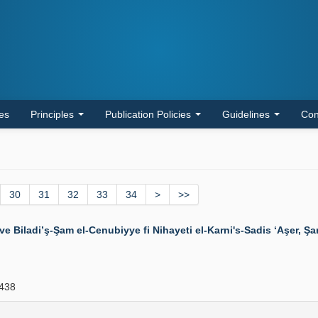
les
Principles
Publication Policies
Guidelines
Con
30
31
32
33
34
>
>>
ladi’ş-Şam el-Cenubiyye fi Nihayeti el-Karni's-Sadis ‘Aşer, Şam
438