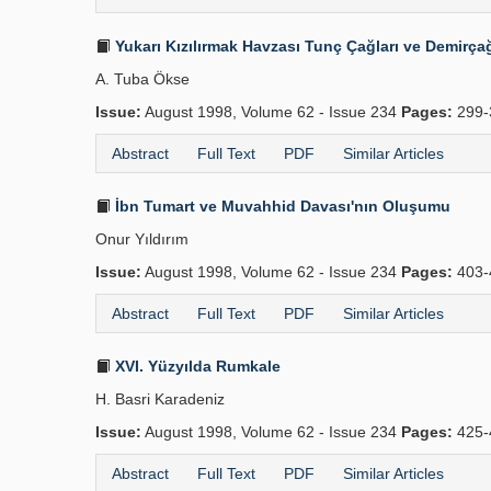
Yukarı Kızılırmak Havzası Tunç Çağları ve Demirçağ
A. Tuba Ökse
Issue:
August 1998, Volume 62 - Issue 234
Pages:
299-
Abstract
Full Text
PDF
Similar Articles
İbn Tumart ve Muvahhid Davası'nın Oluşumu
Onur Yıldırım
Issue:
August 1998, Volume 62 - Issue 234
Pages:
403-
Abstract
Full Text
PDF
Similar Articles
XVI. Yüzyılda Rumkale
H. Basri Karadeniz
Issue:
August 1998, Volume 62 - Issue 234
Pages:
425-
Abstract
Full Text
PDF
Similar Articles