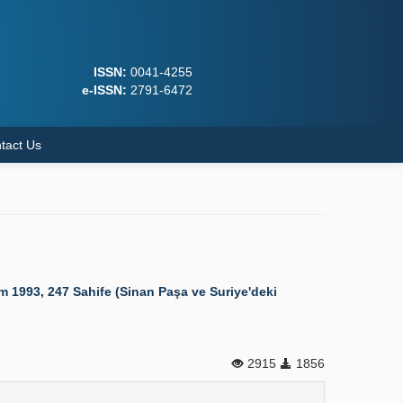
ISSN:
0041-4255
e-ISSN:
2791-6472
tact Us
 1993, 247 Sahife (Sinan Paşa ve Suriye'deki
2915
1856