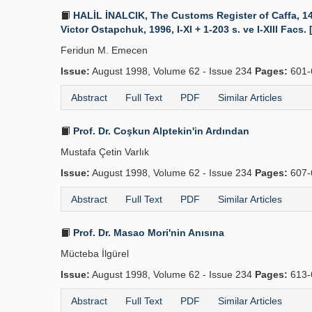
HALİL İNALCIK, The Customs Register of Caffa, 148
Victor Ostapchuk, 1996, I-XI + 1-203 s. ve I-XIII Facs. 
Feridun M. Emecen
Issue:
August 1998, Volume 62 - Issue 234
Pages:
601-
Abstract
Full Text
PDF
Similar Articles
Prof. Dr. Coşkun Alptekin'in Ardından
Mustafa Çetin Varlık
Issue:
August 1998, Volume 62 - Issue 234
Pages:
607-
Abstract
Full Text
PDF
Similar Articles
Prof. Dr. Masao Mori'nin Anısına
Mücteba İlgürel
Issue:
August 1998, Volume 62 - Issue 234
Pages:
613-
Abstract
Full Text
PDF
Similar Articles