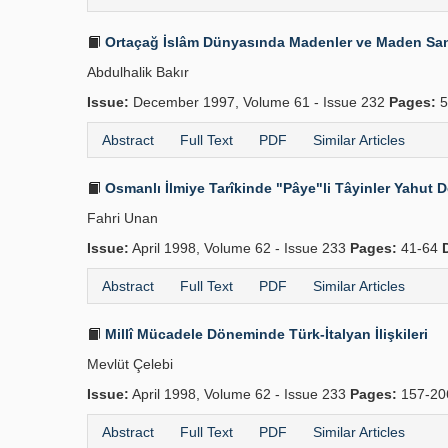
Ortaçağ İslâm Dünyasında Madenler ve Maden Sa
Abdulhalik Bakır
Issue:
December 1997, Volume 61 - Issue 232
Pages:
5
Abstract
Full Text
PDF
Similar Articles
Osmanlı İlmiye Tarîkinde "Pâye"li Tâyinler Yahut 
Fahri Unan
Issue:
April 1998, Volume 62 - Issue 233
Pages:
41-64
Abstract
Full Text
PDF
Similar Articles
Millî Mücadele Döneminde Türk-İtalyan İlişkileri
Mevlüt Çelebi
Issue:
April 1998, Volume 62 - Issue 233
Pages:
157-2
Abstract
Full Text
PDF
Similar Articles