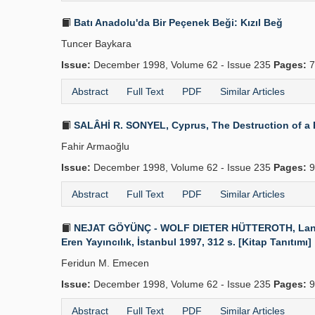
Batı Anadolu'da Bir Peçenek Beği: Kızıl Beğ
Tuncer Baykara
Issue:
December 1998, Volume 62 - Issue 235
Pages:
7
Abstract
Full Text
PDF
Similar Articles
SALÂHİ R. SONYEL, Cyprus, The Destruction of a R
Fahir Armaoğlu
Issue:
December 1998, Volume 62 - Issue 235
Pages:
9
Abstract
Full Text
PDF
Similar Articles
NEJAT GÖYÜNÇ - WOLF DIETER HÜTTEROTH, Land an 
Eren Yayıncılık, İstanbul 1997, 312 s. [Kitap Tanıtımı]
Feridun M. Emecen
Issue:
December 1998, Volume 62 - Issue 235
Pages:
9
Abstract
Full Text
PDF
Similar Articles