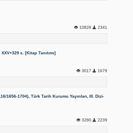
10828
2341
 XXV+329 s. [Kitap Tanıtımı]
3017
1679
1656-1704), Türk Tarih Kurumu Yayınları, III. Dizi-
3280
2239