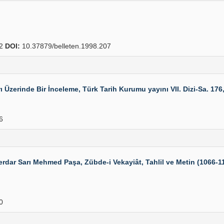
32
DOI:
10.37879/belleten.1998.207
erinde Bir İnceleme, Türk Tarih Kurumu yayını VII. Dizi-Sa. 176,
6
r Sarı Mehmed Paşa, Zübde-i Vekayiât, Tahlil ve Metin (1066-1116/
0