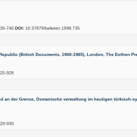
35-746
DOI:
10.37879/belleten.1998.735
epublic (British Documents, 1960-1965), London, The Eothen Pres
25-928
der Grenze, Osmanische verwaltung im heutigen türkisch-syris
29-930