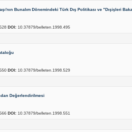
aşı'nın Bunalım Dönemindeki Türk Dış Politikası ve "Dışişleri Ba
528
DOI:
10.37879/belleten.1998.495
ataloğu
550
DOI:
10.37879/belleten.1998.529
ından Değerlendirilmesi
566
DOI:
10.37879/belleten.1998.551