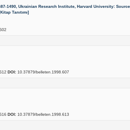
7-1490, Ukrainian Research Institute, Harvard University: Source
[Kitap Tanıtımı]
602
612
DOI:
10.37879/belleten.1998.607
616
DOI:
10.37879/belleten.1998.613