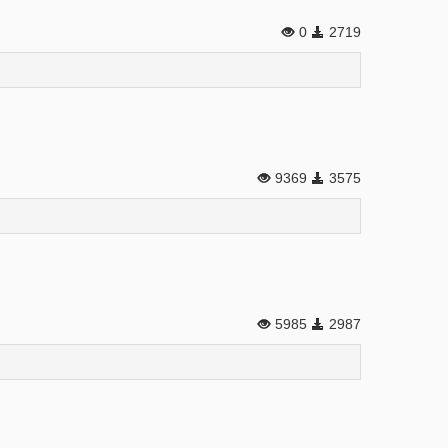
0
2719
9369
3575
5985
2987