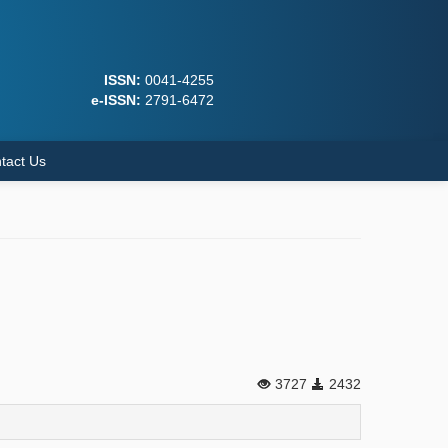
ISSN:
0041-4255
e-ISSN:
2791-6472
tact Us
3727
2432