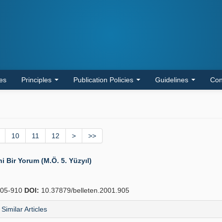
les
Principles
Publication Policies
Guidelines
Con
10
11
12
>
>>
ni Bir Yorum (M.Ö. 5. Yüzyıl)
05-910
DOI:
10.37879/belleten.2001.905
Similar Articles