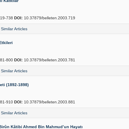
i Katkılar
19-738
DOI:
10.37879/belleten.2003.719
Similar Articles
tkileri
81-800
DOI:
10.37879/belleten.2003.781
Similar Articles
eti (1892-1898)
81-910
DOI:
10.37879/belleten.2003.881
Similar Articles
-i Birûn Kâtibi Ahmed Bin Mahmud’un Hayatı