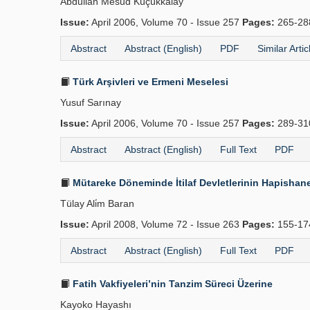
Abdullah Mesud Küçükkalay
Issue:
April 2006, Volume 70 - Issue 257
Pages:
265-2
Abstract
Abstract (English)
PDF
Similar Artic
Türk Arşivleri ve Ermeni Meselesi
Yusuf Sarınay
Issue:
April 2006, Volume 70 - Issue 257
Pages:
289-3
Abstract
Abstract (English)
Full Text
PDF
Mütareke Döneminde İtilaf Devletlerinin Hapishane
Tülay Ali̇m Baran
Issue:
April 2008, Volume 72 - Issue 263
Pages:
155-1
Abstract
Abstract (English)
Full Text
PDF
Fatih Vakfiyeleri’nin Tanzim Süreci Üzerine
Kayoko Hayashı