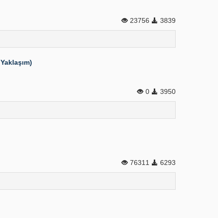
23756
3839
 Yaklaşım)
0
3950
76311
6293