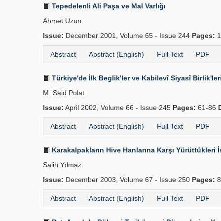
Tepedelenli Ali Paşa ve Mal Varlığı
Ahmet Uzun
Issue:
December 2001, Volume 65 - Issue 244
Pages:
1
Abstract
Abstract (English)
Full Text
PDF
Türkiye'de İlk Beglik'ler ve Kabilevî Siyasî Birlik'le
M. Said Polat
Issue:
April 2002, Volume 66 - Issue 245
Pages:
61-86
Abstract
Abstract (English)
Full Text
PDF
Karakalpakların Hive Hanlarına Karşı Yürüttükleri İ
Salih Yılmaz
Issue:
December 2003, Volume 67 - Issue 250
Pages:
8
Abstract
Abstract (English)
Full Text
PDF