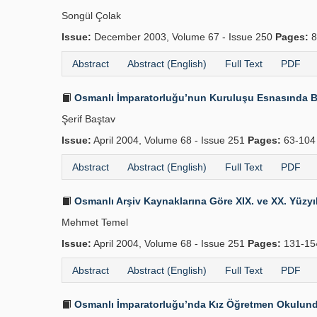
Songül Çolak
Issue:
December 2003, Volume 67 - Issue 250
Pages:
8
Abstract
Abstract (English)
Full Text
PDF
Osmanlı İmparatorluğu’nun Kuruluşu Esnasında B
Şerif Baştav
Issue:
April 2004, Volume 68 - Issue 251
Pages:
63-10
Abstract
Abstract (English)
Full Text
PDF
Osmanlı Arşiv Kaynaklarına Göre XIX. ve XX. Yüzyılı
Mehmet Temel
Issue:
April 2004, Volume 68 - Issue 251
Pages:
131-1
Abstract
Abstract (English)
Full Text
PDF
Osmanlı İmparatorluğu’nda Kız Öğretmen Okulunda 