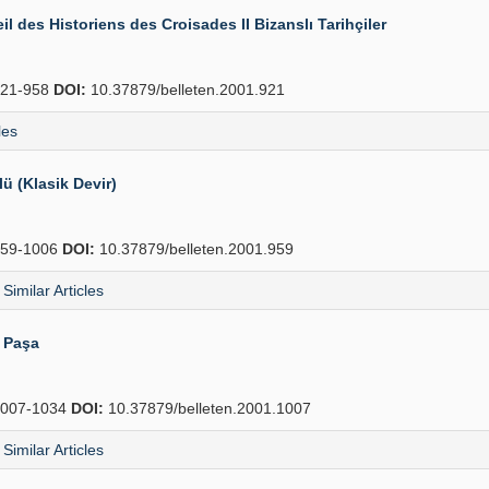
il des Historiens des Croisades II Bizanslı Tarihçiler
21-958
DOI:
10.37879/belleten.2001.921
les
 (Klasik Devir)
59-1006
DOI:
10.37879/belleten.2001.959
Similar Articles
i Paşa
007-1034
DOI:
10.37879/belleten.2001.1007
Similar Articles