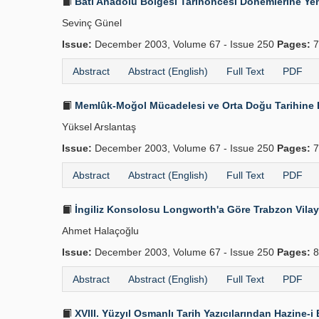
Batı Anadolu Bölgesi Tarihöncesi Dönemlerine Yen
Sevinç Günel
Issue:
December 2003, Volume 67 - Issue 250
Pages:
7
Abstract
Abstract (English)
Full Text
PDF
Memlûk-Moğol Mücadelesi ve Orta Doğu Tarihine E
Yüksel Arslantaş
Issue:
December 2003, Volume 67 - Issue 250
Pages:
7
Abstract
Abstract (English)
Full Text
PDF
İngiliz Konsolosu Longworth'a Göre Trabzon Vilay
Ahmet Halaçoğlu
Issue:
December 2003, Volume 67 - Issue 250
Pages:
8
Abstract
Abstract (English)
Full Text
PDF
XVIII. Yüzyıl Osmanlı Tarih Yazıcılarından Hazine