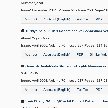
Mustafa Şanal
Issue:
December 2004, Volume 68 - Issue 253
Pages:
6
Abstract
Abstract (English)
Full Text
PDF
Türkiye Selçukluları Döneminde ve Sonrasında Vefai
Ahmet Yaşar Ocak
Issue:
April 2006, Volume 70 - Issue 257
Pages:
119-1
Abstract
Abstract (English)
PDF
Similar Artic
Osmanlı Devleti’nde Müneccimbaşılık Müessesesi
Salim Aydüz
Issue:
April 2006, Volume 70 - Issue 257
Pages:
167-2
Abstract
Abstract (English)
Full Text
PDF
İzmir Efrenç Gümrüğü'ne Ait Bir İrad Defteri'nin Ana