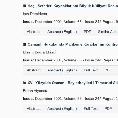
Haçlı Seferleri Kaynaklarının Büyük Külliyatı Recue
Işın Demi̇rkent
Issue:
December 2001, Volume 65 - Issue 244
Pages:
9
Abstract
Abstract (English)
PDF
Similar Artic
Osmanlı Hukukunda Mahkeme Kararlarının Kontrolü
Ekrem Buğra Eki̇nci̇
Issue:
December 2001, Volume 65 - Issue 244
Pages:
9
Abstract
Abstract (English)
Full Text
PDF
XVI. Yüzyılda Osmanlı Beylerbeyileri I Temerrüd Al
Erhan Afyoncu
Issue:
December 2001, Volume 65 - Issue 244
Pages:
1
Abstract
Abstract (English)
Full Text
PDF