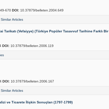
49-670
DOI:
10.37879/belleten.2004.649
Similar Articles
 Tarikatı (Vefaiyye) (Türkiye Popüler Tasavvuf Tarihine Farklı Bir
54
DOI:
10.37879/belleten.2006.119
les
64
DOI:
10.37879/belleten.2006.167
Similar Articles
lizi ve Ticarete İlişkin Sonuçları (1797-1799)