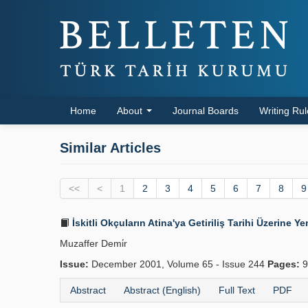
Home
About
Journal Boards
Writing Ru
Similar Articles
<<
<
1
2
3
4
5
6
7
8
9
İskitli Okçuların Atina'ya Getiriliş Tarihi Üzerine Ye
Muzaffer Demi̇r
Issue:
December 2001, Volume 65 - Issue 244
Pages:
9
Abstract
Abstract (English)
Full Text
PDF